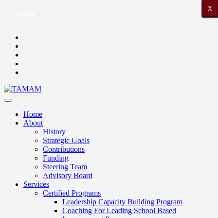
X
X
X
X
X
X
X
X
X
X
X
X
X
X
X
X
X
X
X
X
X
Arabic
Home
About
History
Strategic Goals
Contributions
Funding
Steering Team
Advisory Board
Services
Certified Programs
Leadership Capacity Building Program
Coaching For Leading School Based