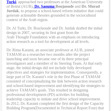
Turki
,
approached two professors at the American University
of Beirut (AUB),
Dr. Saouma
Boujaoude
and
Dr. Murad
Jurdak
,
to propose a school-based reform
initiative
that
could
generate actionable theories grounded in the sociocultural
context of the Arab region.
Dr. Al Turki
,
Dr. BouJaoude
and
Dr. Jurdak drafted the initial
design
in 2007,
securing its first grant from the
Arab
T
hought
F
oundation with an emphasis on introducing
action research as a tool for development at all levels.
Dr. Rima Karami
,
an associate professor at AUB, joined
TAMAM as a researcher two months after the project
launching and soon became one of its three principal
investigators and a member of its Steering Team. At that early
stage, the initial design did not include fully developed
objectives and strategies for implementation. Consequently, a
large part of Dr. Karami’s role in the first Phase of TAMAM
consisted of conceptualizing the link between action research
and school-based improvement and identifying the strategies to
achieve TAMAM’s goals. This resulted in designing
professional development (PD) activities
for
building
leadership capacity to initiate and drive school improvement.
In 2012, Dr. Karami completed the
first design of the Capacity
Building Program
(Documented in Technical Report Four
) that