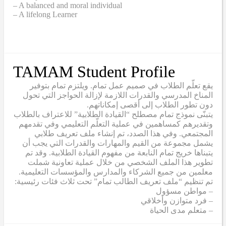
– A balanced and moral individual
– A lifelong Learner
TAMAM Student Profile
يقع تعلّم الطلاب في صميم عمل تمام. ويلتزم تمام بتوفير
المناخ المدرسي والقدرات اللازمة لإزالة الحواجز التي تحول
دون تطور الطلاب إلى أقصى إمكاناتهم.
يتبنّى نموذج تمام مصطلح “القيادة الطلابية” للاعتراف بالطلاب
وتقديرهم كمساهمين في عملية التعلّم التعليمي وفي تقدمهم
المجتمعي. وفي هذا الصدد، تم إنشاء ملف تعريف طلابي
يشمل مجموعة من القيم والمهارات والقدرات التي يجب أن
يتبناها خريج تمام النابعة من مفهوم القيادة الطلابية. وقد تم
تطوير هذا الملف الشخصي من خلال عملية تعاونية شملت
معلمين من جميع الشركاء والمدارس والمؤسسات التعليمية.
تم تنظيم “ملف تعريف الطالب تمام” تحت ثلاث فئات رئيسية:
– مواطن مسؤول
– فرد متوازن وأخلاقي
– متعلم مدى الحياة