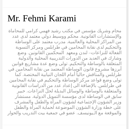
Mr. Fehmi Karami
محام وشريك مؤسس في مكتب رشيد فهمي كرامي للمحاماة
والإستشارات القانونية. محكم ووسيط دولي معتمد لدى عدد
من المراكز المحلية والعالمية. مدرب معتمد على الوساطة
والتحكيم لدى نقابة المحامين في طرابلس ومركز التسوية
الفعالة للنزاعات– لندن ومعهد المحكمين القانونين. وضع
وشارك في العديد من الدورات التدريبية المحلية والدولية
المتعلقة بالوساطة والتحكيم. تولى وضع عدة مشاريع قوانين
أبرزها مشروع قانون الوساطة المعتمد من نقابة المحامين في
طرابلس والمناقش حالياً أمام اللجان النيابية المختصة. كما
تولى وضع قواعد مركز الوساطة والتحكيم في نقابة المحامين
في طرابلس. بالإضافة الى إعداد عدد من الدراسات القانونية
والمتعلقة بالوساطة والوسائل البديلة لحلّ النزاعات. خبير
سابق في الوساطة لدى مؤسسة التمويل الدولية. مستشار
وزير الشؤون الإجتماعية لشؤون المرأة والطفل والمشرف
على خطة وزارة الشؤون الموضوعة لحماية المرأة والطفل
والموقعة مع الـيونيسف. عضو في جمعية بيت التدريب والحوار