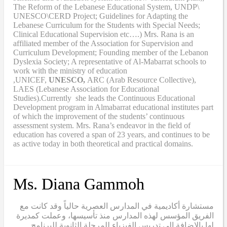
The Reform of the Lebanese Educational System, UNDP\
UNESCO\CERD Project; Guidelines for Adapting the
Lebanese Curriculum for the Students with Special Needs;
Clinical Educational Supervision etc….) Mrs. Rana is an
affiliated member of the Association for Supervision and
Curriculum Development; Founding member of the Lebanon
Dyslexia Society; A representative of Al-Mabarrat schools to
work with the ministry of education
,UNICEF,
UNESCO,
ARC (Arab Resource Collective),
LAES (Lebanese Association for Educational
Studies).Currently she leads the Continuous Educational
Development program in Almabarrat educational institutes part
of which the improvement of the students’ continuous
assessment system. Mrs. Rana’s endeavor in the field of
education has covered a span of 23 years, and continues to be
as active today in both theoretical and practical domains.
Ms. Diana Gammoh
مستشارة أكاديمية في المدارس العصرية حالياً وقد كانت مع
الفريق المؤسس لهذه المدارس منذ تأسيسها، وعملت كمديرة
لها بالإضافة إلى تدريس الفيزياء للمرحلة الثانوية للبرنامج