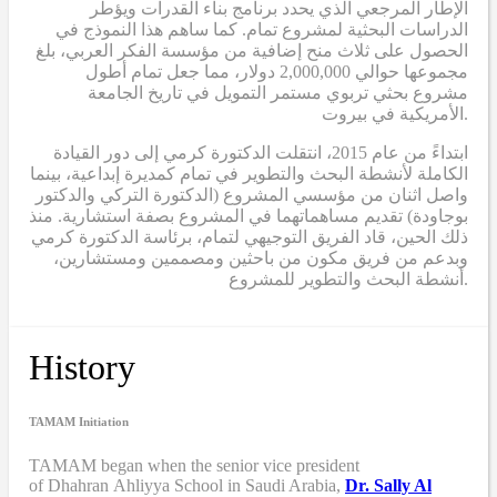
الإطار المرجعي الذي يحدد برنامج بناء القدرات ويؤطر
الدراسات البحثية لمشروع تمام. كما ساهم هذا النموذج في
الحصول على ثلاث منح إضافية من مؤسسة الفكر العربي، بلغ
مجموعها حوالي 2,000,000 دولار، مما جعل تمام أطول
مشروع بحثي تربوي مستمر التمويل في تاريخ الجامعة
الأمريكية في بيروت.
ابتداءً من عام 2015، انتقلت الدكتورة كرمي إلى دور القيادة
الكاملة لأنشطة البحث والتطوير في تمام كمديرة إبداعية، بينما
واصل اثنان من مؤسسي المشروع (الدكتورة التركي والدكتور
بوجاودة) تقديم مساهماتهما في المشروع بصفة استشارية. منذ
ذلك الحين، قاد الفريق التوجيهي لتمام، برئاسة الدكتورة كرمي
وبدعم من فريق مكون من باحثين ومصممين ومستشارين،
أنشطة البحث والتطوير للمشروع.
History
TAMAM Initiation
TAMAM began when
the senior vice president
of Dhahran Ahliyya School in Saudi Arabia,
Dr. Sally Al