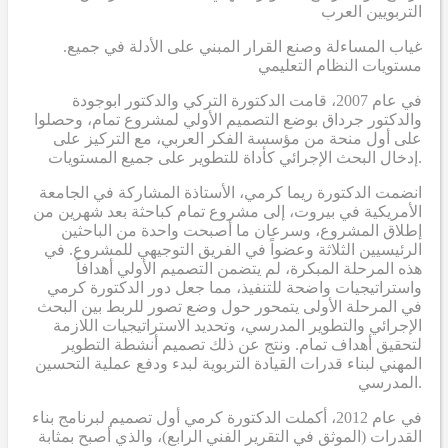
التربويين العرب
.غياب المساءلة وصنع القرار المبني على الأدلة في جميع
مستويات النظام التعليمي
في عام 2007، قامت الدكتورة التركي والدكتور ابوجودة
والدكتور جرداق بوضع التصميم الأولي لمشروع تمام، وحصلوا
على أول منحة من مؤسسة الفكر العربي، مع التركيز على
إدخال البحث الإجرائي كأداة للتطوير على جميع المستويات.
انضمت الدكتورة ريما كرمي، الأستاذة المشاركة في الجامعة
الأمريكية في بيروت، إلى مشروع تمام كباحثة بعد شهرين من
إطلاق المشروع، وسرعان ما أصبحت واحدة من الباحثين
الرئيسيين الثلاثة وعضواً في الفريق التوجيهي للمشروع. في
هذه المرحلة المبكرة، لم يتضمن التصميم الأولي أهدافاً
واستراتيجيات واضحة للتنفيذ، مما جعل دور الدكتورة كرمي
في المرحلة الأولى يتمحور حول وضع تصور للربط بين البحث
الإجرائي والتطوير المدرسي، وتحديد الاستراتيجيات اللازمة
لتحقيق أهداف تمام. ونتج عن ذلك تصميم أنشطة التطوير
المهني لبناء قدرات القيادة التربوية لبدء ودفع عملية التحسين
المدرسي.
في عام 2012، أكملت الدكتورة كرمي أول تصميم لبرنامج بناء
القدرات (الموثق في التقرير الفني الرابع)، والذي أصبح بمثابة