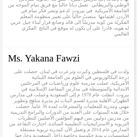
الوطني والبريطاني. تعمل ديانا حالياً مع فريق تمام الموجه من
الجامعة الأمريكية في بيروت لدعم ونشر فكر تمام في
الأردن. اهتمامها منصبّ حالياً على تغيير منظومة المعلم
الفكريّة من كونه مدرسّاّ الى قائد وصانع قرار لبناء جيل عربي
له هويه، قادرا على أن يكون له موقع في الناتج الفكري
العالمي
Ms. Yakana Fawzi
ولدت في فلسطين وكبرت وترعرت في لبنان. حصلت على
درجة البكالوريوس في العلوم من الجامعة اللبنانية
الأمريكية. عملت مدرسة علوم ورياضيات في المرحلتين
الابتدائية والمتوسطة في مدارس المقاصد الإسلامية في
بيروت. انتقلت عام 1978 م إلى السعودية وعملت في مدارس
الظهران الأهلية مديرة لقسم البنات ثم مديرة مناهج وتطوير
مهني ومدربة للمعلمات والمشرفات لمدة 36 عاماً. حصلت
خلال هذه السنوات على العديد من الدورات والبرامج التدريبية
من مدربين دوليين بمن فيهم المؤلفين الأصليين للنظريات
التربوية و الاستراتيجيات التعليمية السائدة. اختارت التقاعد من
المدارس عام 2014 م وتعمل الآن كمدربة تربوية مستقلة
لمؤسسات تربوية حكومية وخاصة داخل السعودية وخارجها