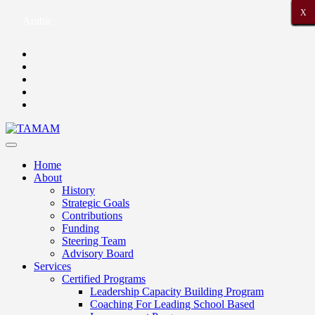
X
X
X
X
X
X
X
X
X
X
X
X
X
X
X
X
X
X
X
X
X
Arabic
Home
About
History
Strategic Goals
Contributions
Funding
Steering Team
Advisory Board
Services
Certified Programs
Leadership Capacity Building Program
Coaching For Leading School Based