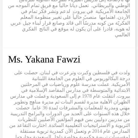
الوطني والبريطاني. تعمل ديانا حالياً مع فريق تمام الموجه من
الجامعة الأمريكية في بيروت لدعم ونشر فكر تمام في
الأردن. اهتمامها منصبّ حالياً على تغيير منظومة المعلم
الفكريّة من كونه مدرسّاّ الى قائد وصانع قرار لبناء جيل عربي
له هويه، قادرا على أن يكون له موقع في الناتج الفكري
العالمي
Ms. Yakana Fawzi
ولدت في فلسطين وكبرت وترعرت في لبنان. حصلت على
درجة البكالوريوس في العلوم من الجامعة اللبنانية
الأمريكية. عملت مدرسة علوم ورياضيات في المرحلتين
الابتدائية والمتوسطة في مدارس المقاصد الإسلامية في
بيروت. انتقلت عام 1978 م إلى السعودية وعملت في مدارس
الظهران الأهلية مديرة لقسم البنات ثم مديرة مناهج وتطوير
مهني ومدربة للمعلمات والمشرفات لمدة 36 عاماً. حصلت
خلال هذه السنوات على العديد من الدورات والبرامج التدريبية
من مدربين دوليين بمن فيهم المؤلفين الأصليين للنظريات
التربوية و الاستراتيجيات التعليمية السائدة. اختارت التقاعد من
المدارس عام 2014 م وتعمل الآن كمدربة تربوية مستقلة
لمؤسسات تربوية حكومية وخاصة داخل السعودية وخارجها