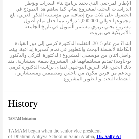
الإطار المرجعي الذي يحدد برنامج بناء القدرات ويؤطر
الدراسات البحثية لمشروع تمام. كما ساهم هذا النموذج في
الحصول على ثلاث منح إضافية من مؤسسة الفكر العربي، بلغ
مجموعها حوالي 2,000,000 دولار، مما جعل تمام أطول
مشروع بحثي تربوي مستمر التمويل في تاريخ الجامعة
الأمريكية في بيروت.
ابتداءً من عام 2015، انتقلت الدكتورة كرمي إلى دور القيادة
الكاملة لأنشطة البحث والتطوير في تمام كمديرة إبداعية، بينما
واصل اثنان من مؤسسي المشروع (الدكتورة التركي والدكتور
بوجاودة) تقديم مساهماتهما في المشروع بصفة استشارية. منذ
ذلك الحين، قاد الفريق التوجيهي لتمام، برئاسة الدكتورة كرمي
وبدعم من فريق مكون من باحثين ومصممين ومستشارين،
أنشطة البحث والتطوير للمشروع.
History
TAMAM Initiation
TAMAM began when
the senior vice president
of Dhahran Ahliyya School in Saudi Arabia,
Dr. Sally Al