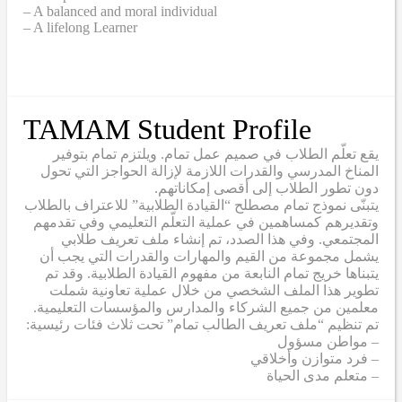
– A balanced and moral individual
– A lifelong Learner
TAMAM Student Profile
يقع تعلّم الطلاب في صميم عمل تمام. ويلتزم تمام بتوفير
المناخ المدرسي والقدرات اللازمة لإزالة الحواجز التي تحول
دون تطور الطلاب إلى أقصى إمكاناتهم.
يتبنّى نموذج تمام مصطلح “القيادة الطلابية” للاعتراف بالطلاب
وتقديرهم كمساهمين في عملية التعلّم التعليمي وفي تقدمهم
المجتمعي. وفي هذا الصدد، تم إنشاء ملف تعريف طلابي
يشمل مجموعة من القيم والمهارات والقدرات التي يجب أن
يتبناها خريج تمام النابعة من مفهوم القيادة الطلابية. وقد تم
تطوير هذا الملف الشخصي من خلال عملية تعاونية شملت
معلمين من جميع الشركاء والمدارس والمؤسسات التعليمية.
تم تنظيم “ملف تعريف الطالب تمام” تحت ثلاث فئات رئيسية:
– مواطن مسؤول
– فرد متوازن وأخلاقي
– متعلم مدى الحياة