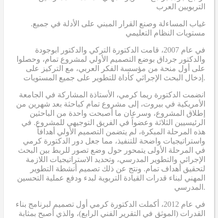
التربويين العرب
.غياب المساءلة وصنع القرار المبني على الأدلة في جميع
مستويات النظام التعليمي
في عام 2007، قامت الدكتورة التركي والدكتور ابوجودة
والدكتور جرداق بوضع التصميم الأولي لمشروع تمام، وحصلوا
على أول منحة من مؤسسة الفكر العربي، مع التركيز على
إدخال البحث الإجرائي كأداة للتطوير على جميع المستويات.
انضمت الدكتورة ريما كرمي، الأستاذة المشاركة في الجامعة
الأمريكية في بيروت، إلى مشروع تمام كباحثة بعد شهرين من
إطلاق المشروع، وسرعان ما أصبحت واحدة من الباحثين
الرئيسيين الثلاثة وعضواً في الفريق التوجيهي للمشروع. في
هذه المرحلة المبكرة، لم يتضمن التصميم الأولي أهدافاً
واستراتيجيات واضحة للتنفيذ، مما جعل دور الدكتورة كرمي
في المرحلة الأولى يتمحور حول وضع تصور للربط بين البحث
الإجرائي والتطوير المدرسي، وتحديد الاستراتيجيات اللازمة
لتحقيق أهداف تمام. ونتج عن ذلك تصميم أنشطة التطوير
المهني لبناء قدرات القيادة التربوية لبدء ودفع عملية التحسين
المدرسي.
في عام 2012، أكملت الدكتورة كرمي أول تصميم لبرنامج بناء
القدرات (الموثق في التقرير الفني الرابع)، والذي أصبح بمثابة