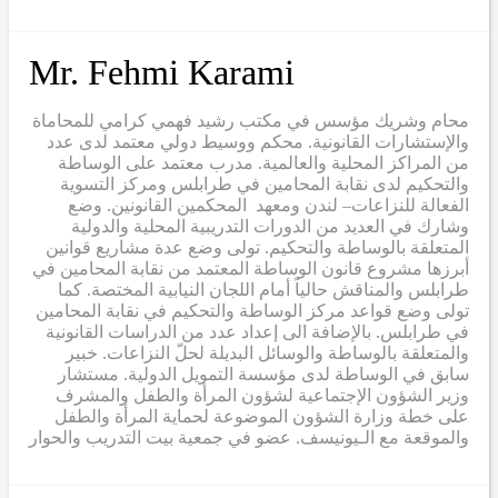
Mr. Fehmi Karami
محام وشريك مؤسس في مكتب رشيد فهمي كرامي للمحاماة
والإستشارات القانونية. محكم ووسيط دولي معتمد لدى عدد
من المراكز المحلية والعالمية. مدرب معتمد على الوساطة
والتحكيم لدى نقابة المحامين في طرابلس ومركز التسوية
الفعالة للنزاعات– لندن ومعهد المحكمين القانونين. وضع
وشارك في العديد من الدورات التدريبية المحلية والدولية
المتعلقة بالوساطة والتحكيم. تولى وضع عدة مشاريع قوانين
أبرزها مشروع قانون الوساطة المعتمد من نقابة المحامين في
طرابلس والمناقش حالياً أمام اللجان النيابية المختصة. كما
تولى وضع قواعد مركز الوساطة والتحكيم في نقابة المحامين
في طرابلس. بالإضافة الى إعداد عدد من الدراسات القانونية
والمتعلقة بالوساطة والوسائل البديلة لحلّ النزاعات. خبير
سابق في الوساطة لدى مؤسسة التمويل الدولية. مستشار
وزير الشؤون الإجتماعية لشؤون المرأة والطفل والمشرف
على خطة وزارة الشؤون الموضوعة لحماية المرأة والطفل
والموقعة مع الـيونيسف. عضو في جمعية بيت التدريب والحوار