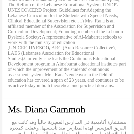
The Reform of the Lebanese Educational System, UNDP\
UNESCO\CERD Project; Guidelines for Adapting the
Lebanese Curriculum for the Students with Special Needs;
Clinical Educational Supervision etc….) Mrs. Rana is an
affiliated member of the Association for Supervision and
Curriculum Development; Founding member of the Lebanon
Dyslexia Society; A representative of Al-Mabarrat schools to
work with the ministry of education
,UNICEF,
UNESCO,
ARC (Arab Resource Collective),
LAES (Lebanese Association for Educational
Studies).Currently she leads the Continuous Educational
Development program in Almabarrat educational institutes part
of which the improvement of the students’ continuous
assessment system. Mrs. Rana’s endeavor in the field of
education has covered a span of 23 years, and continues to be
as active today in both theoretical and practical domains.
Ms. Diana Gammoh
مستشارة أكاديمية في المدارس العصرية حالياً وقد كانت مع
الفريق المؤسس لهذه المدارس منذ تأسيسها، وعملت كمديرة
لها بالإضافة إلى تدريس الفيزياء للمرحلة الثانوية للبرنامج