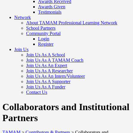
Awards Received
Awards Given
Testimonials
Network
About TAMAM Professional Learning Network
School Partners
Community Portal
Login
Register
Join Us
Join Us As A School
Join Us As A TAMAM Coach
Join Us As An Expert
Join Us As A Researcher
Join Us As An Intern/Volunteer
Join Us As A Supporter
Join Us As A Funder
Contact Us
Collaborators and Institutional
Partners
TAMAM
>
Contributors & Partners
>
Collaborators and