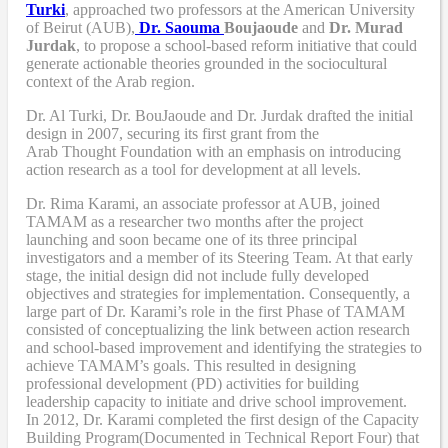
Turki
,
approached two professors at the American University
of Beirut (AUB),
Dr. Saouma
Boujaoude
and
Dr. Murad
Jurdak
,
to propose a school-based reform
initiative
that
could
generate actionable theories grounded in the sociocultural
context of the Arab region.
Dr. Al Turki
,
Dr. BouJaoude
and
Dr. Jurdak drafted the initial
design
in 2007,
securing its first grant from the
Arab
T
hought
F
oundation with an emphasis on introducing
action research as a tool for development at all levels.
Dr. Rima Karami
,
an associate professor at AUB, joined
TAMAM as a researcher two months after the project
launching and soon became one of its three principal
investigators and a member of its Steering Team. At that early
stage, the initial design did not include fully developed
objectives and strategies for implementation. Consequently, a
large part of Dr. Karami’s role in the first Phase of TAMAM
consisted of conceptualizing the link between action research
and school-based improvement and identifying the strategies to
achieve TAMAM’s goals. This resulted in designing
professional development (PD) activities
for
building
leadership capacity to initiate and drive school improvement.
In 2012, Dr. Karami completed the
first design of the Capacity
Building Program
(Documented in Technical Report Four
) that