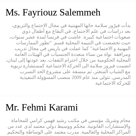
Ms. Fayriouz Salemmeh
بدأت فيرٌوز سلامة حاتها المهننية في مجال الاجتماع والتربوي،
بعد دراسات في علم الاجتماع، في البقاع مع أطفال ذوي
صعوبات اجتماعية كبيرة. عاشت في فرنسا لمدة عشر سنوات،
حيث تخصصت في التنيمة المحلية قسم “تطور الممارسات
المهنية و الاجتماعية” كما عملت في باريس في مجال تدريب
ومرافقة نواة من نساء متعددة الجنسيات في الهيئات العامة
المحلية الحكومية من خلال احترام الثقفات. بعد عودتها إلى لبنان،
انضمت فيروز سلامة الى الحركة الاجتماعية كمستشارة تربوية
مع الشباب المتعثر، ثم منسقة على مشروع الحد التسرب
المدرسي. تتولى منذ عام 2009 منصب المسؤولة التنفيذية
للحركة الاجتماعية
Mr. Fehmi Karami
محام وشريك مؤسس في مكتب رشيد فهمي كرامي للمحاماة
والإستشارات القانونية. محكم ووسيط دولي معتمد لدى عدد من
المراكز المحلية والعالمية. مدرب معتمد على الوساطة والتحكيم