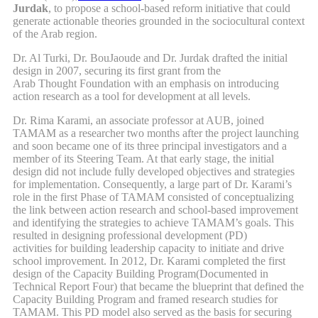
Jurdak
,
to propose a school-based reform
initiative
that
could
generate actionable theories grounded in the sociocultural context
of the Arab region.
Dr. Al Turki
,
Dr. BouJaoude
and
Dr. Jurdak drafted the initial
design
in 2007,
securing its first grant from the
Arab
T
hought
F
oundation with an emphasis on introducing
action research as a tool for development at all levels.
Dr. Rima Karami
,
an associate professor at AUB, joined
TAMAM as a researcher two months after the project launching
and soon became one of its three principal investigators and a
member of its Steering Team. At that early stage, the initial
design did not include fully developed objectives and strategies
for implementation. Consequently, a large part of Dr. Karami’s
role in the first Phase of TAMAM consisted of conceptualizing
the link between action research and school-based improvement
and identifying the strategies to achieve TAMAM’s goals. This
resulted in designing professional development (PD)
activities
for
building leadership capacity to initiate and drive
school improvement. In 2012, Dr. Karami completed the
first
design of the Capacity Building Program
(Documented in
Technical Report Four
) that became
the blueprint that defined the
Capacity Building Program and framed research studies for
TAMAM. This PD model also served as the
basis
for securing