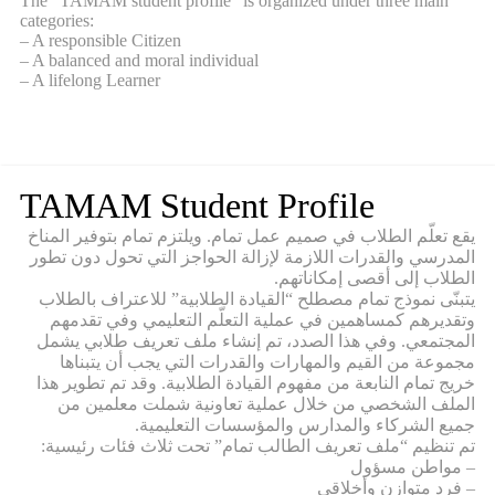
The “TAMAM student profile” is organized under three main
categories:
– A responsible Citizen
– A balanced and moral individual
– A lifelong Learner
TAMAM Student Profile
يقع تعلّم الطلاب في صميم عمل تمام. ويلتزم تمام بتوفير المناخ
المدرسي والقدرات اللازمة لإزالة الحواجز التي تحول دون تطور
الطلاب إلى أقصى إمكاناتهم.
يتبنّى نموذج تمام مصطلح “القيادة الطلابية” للاعتراف بالطلاب
وتقديرهم كمساهمين في عملية التعلّم التعليمي وفي تقدمهم
المجتمعي. وفي هذا الصدد، تم إنشاء ملف تعريف طلابي يشمل
مجموعة من القيم والمهارات والقدرات التي يجب أن يتبناها
خريج تمام النابعة من مفهوم القيادة الطلابية. وقد تم تطوير هذا
الملف الشخصي من خلال عملية تعاونية شملت معلمين من
جميع الشركاء والمدارس والمؤسسات التعليمية.
تم تنظيم “ملف تعريف الطالب تمام” تحت ثلاث فئات رئيسية:
– مواطن مسؤول
– فرد متوازن وأخلاقي