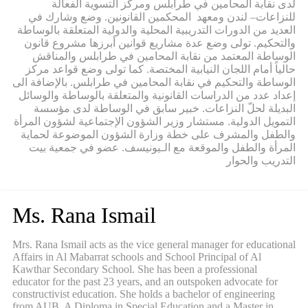
لدى نقابة المحامين في طرابلس ومركز التسوية الفعالة
للنزاعات– لندن ومعهد المحكمين القانونين. وضع وشارك في
العديد من الدورات التدريبية المحلية والدولية المتعلقة بالوساطة
والتحكيم. تولى وضع عدة مشاريع قوانين أبرزها مشروع قانون
الوساطة المعتمد من نقابة المحامين في طرابلس والمناقش
حالياً أمام اللجان النيابية المختصة. كما تولى وضع قواعد مركز
الوساطة والتحكيم في نقابة المحامين في طرابلس. بالإضافة الى
إعداد عدد من الدراسات القانونية والمتعلقة بالوساطة والوسائل
البديلة لحلّ النزاعات. خبير سابق في الوساطة لدى مؤسسة
التمويل الدولية. مستشار وزير الشؤون الإجتماعية لشؤون المرأة
والطفل والمشرف على خطة وزارة الشؤون الموضوعة لحماية
المرأة والطفل والموقعة مع الـيونيسف. عضو في جمعية بيت
التدريب والحوار
Ms. Rana Ismail
Mrs. Rana Ismail acts as the vice general manager for educational
Affairs in Al Mabarrat schools and School Principal of Al
Kawthar Secondary School. She has been a professional
educator for the past 23 years, and an outspoken advocate for
constructivist education. She holds a bachelor of engineering
from AUB, A Diploma in Special Education and a Master in