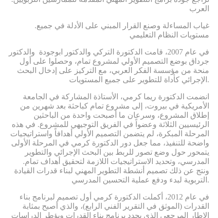
العرب
.غياب المساءلة وصنع القرار المبني على الأدلة في جميع
مستويات النظام التعليمي
في عام 2007، قامت الدكتورة التركي والدكتور ابوجودة والدكتور
جرداق بوضع التصميم الأولي لمشروع تمام، وحصلوا على أول
منحة من مؤسسة الفكر العربي، مع التركيز على إدخال البحث
الإجرائي كأداة للتطوير على جميع المستويات.
انضمت الدكتورة ريما كرمي، الأستاذة المشاركة في الجامعة
الأمريكية في بيروت، إلى مشروع تمام كباحثة بعد شهرين من
إطلاق المشروع، وسرعان ما أصبحت واحدة من الباحثين
الرئيسيين الثلاثة وعضواً في الفريق التوجيهي للمشروع. في هذه
المرحلة المبكرة، لم يتضمن التصميم الأولي أهدافاً واستراتيجيات
واضحة للتنفيذ، مما جعل دور الدكتورة كرمي في المرحلة الأولى
يتمحور حول وضع تصور للربط بين البحث الإجرائي والتطوير
المدرسي، وتحديد الاستراتيجيات اللازمة لتحقيق أهداف تمام.
ونتج عن ذلك تصميم أنشطة التطوير المهني لبناء قدرات القيادة
التربوية لبدء ودفع عملية التحسين المدرسي.
في عام 2012، أكملت الدكتورة كرمي أول تصميم لبرنامج بناء
القدرات (الموثق في التقرير الفني الرابع)، والذي أصبح بمثابة
الإطار المرجعي الذي يحدد برنامج بناء القدرات ويؤطر الدراسات