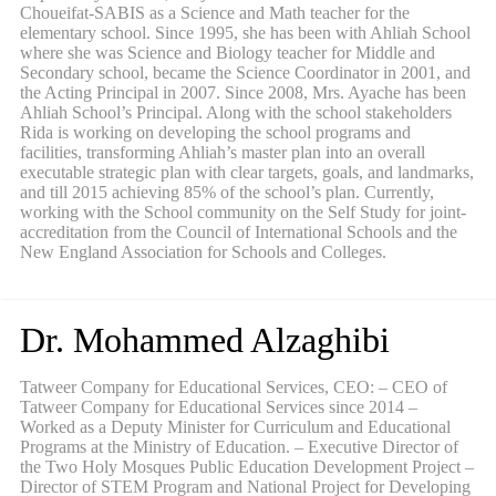
Choueifat-SABIS as a Science and Math teacher for the
elementary school. Since 1995, she has been with Ahliah School
where she was Science and Biology teacher for Middle and
Secondary school, became the Science Coordinator in 2001, and
the Acting Principal in 2007. Since 2008, Mrs. Ayache has been
Ahliah School’s Principal. Along with the school stakeholders
Rida is working on developing the school programs and
facilities, transforming Ahliah’s master plan into an overall
executable strategic plan with clear targets, goals, and landmarks,
and till 2015 achieving 85% of the school’s plan. Currently,
working with the School community on the Self Study for joint-
accreditation from the Council of International Schools and the
New England Association for Schools and Colleges.
Dr. Mohammed Alzaghibi
Tatweer Company for Educational Services, CEO: – CEO of
Tatweer Company for Educational Services since 2014 –
Worked as a Deputy Minister for Curriculum and Educational
Programs at the Ministry of Education. – Executive Director of
the Two Holy Mosques Public Education Development Project –
Director of STEM Program and National Project for Developing