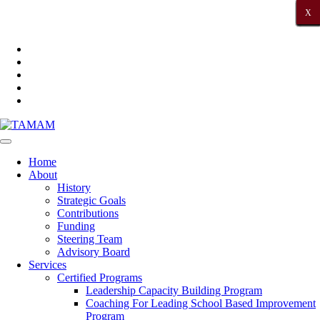
X
X
X
X
X
X
X
X
X
X
X
X
X
X
X
X
X
X
X
X
X
Arabic
Home
About
History
Strategic Goals
Contributions
Funding
Steering Team
Advisory Board
Services
Certified Programs
Leadership Capacity Building Program
Coaching For Leading School Based Improvement
Program