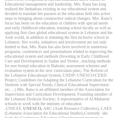
Educational management and leadership. Mrs. Rana has long
realized the limitations existing in our educational system and
decided to translate her passion in the education field into active
steps to bringing about constructive radical changes. Mrs. Rana’s
focus has been on the education of children with special needs
and early childhood education, training school faculty as well as
applying first class global educational system in Lebanon and the
Arab world, in addition to initiating the first inclusive school in
Lebanon. Her works, initiatives and involvement are not only
limited to that, Mrs. Rana has also been involved in numerous
programs, conferences and presentations related to improving the
educational system and methods (Investing in Early Childhood
Care and Development in Sudan and Yemen , teaching methods
for non formal education in Bahrain; assessment schemes and
evaluation system in the new curriculum plan;; The Reform of
the Lebanese Educational System, UNDP\ UNESCO\CERD
Project; Guidelines for Adapting the Lebanese Curriculum for the
Students with Special Needs; Clinical Educational Supervision
etc….) Mrs. Rana is an affiliated member of the Association for
Supervision and Curriculum Development; Founding member of
the Lebanon Dyslexia Society; A representative of Al-Mabarrat
schools to work with the ministry of education
,UNICEF,
UNESCO,
ARC (Arab Resource Collective), LAES
(Lebanese Association for Educational Studies).Currently she
leads the Continuous Educational Development program in