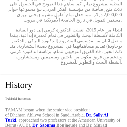
البحثية لمشروع تمام. كما ساهم هذا النموذج في الحصول على
ثلاث منح إضافية من مؤسسة الفكر العربي، بلغ مجموعها حوالي
2,000,000 دولار، مما جعل تمام أطول مشروع بحثي تربوي
مستمر التمويل في تاريخ الجامعة الأمريكية في بيروت.
ابتداءً من عام 2015، انتقلت الدكتورة كرمي إلى دور القيادة
الكاملة لأنشطة البحث والتطوير في تمام كمديرة إبداعية، بينما
واصل اثنان من مؤسسي المشروع (الدكتورة التركي والدكتور
بوجاودة) تقديم مساهماتهما في المشروع بصفة استشارية. منذ
ذلك الحين، قاد الفريق التوجيهي لتمام، برئاسة الدكتورة كرمي
وبدعم من فريق مكون من باحثين ومصممين ومستشارين،
أنشطة البحث والتطوير للمشروع.
History
TAMAM Initiation
TAMAM began when
the senior vice president
of Dhahran Ahliyya School in Saudi Arabia,
Dr. Sally Al
Turki
,
approached two professors at the American University of
Beirut (AUB),
Dr. Saouma
Boujaoude
and
Dr. Murad