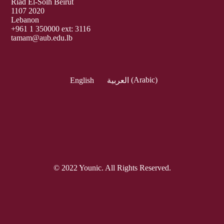
Riad El-Solh Beirut
1107 2020
Lebanon
+961 1 350000 ext: 3116
tamam@aub.edu.lb
English
العربية
(
Arabic
)
© 2022 Younic. All Rights Reserved.