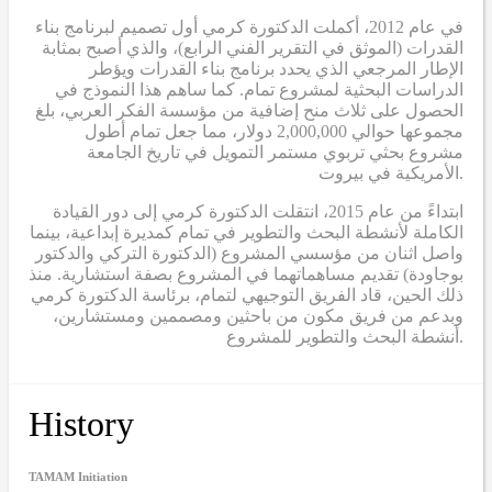
في عام 2012، أكملت الدكتورة كرمي أول تصميم لبرنامج بناء
القدرات (الموثق في التقرير الفني الرابع)، والذي أصبح بمثابة
الإطار المرجعي الذي يحدد برنامج بناء القدرات ويؤطر
الدراسات البحثية لمشروع تمام. كما ساهم هذا النموذج في
الحصول على ثلاث منح إضافية من مؤسسة الفكر العربي، بلغ
مجموعها حوالي 2,000,000 دولار، مما جعل تمام أطول
مشروع بحثي تربوي مستمر التمويل في تاريخ الجامعة
الأمريكية في بيروت.
ابتداءً من عام 2015، انتقلت الدكتورة كرمي إلى دور القيادة
الكاملة لأنشطة البحث والتطوير في تمام كمديرة إبداعية، بينما
واصل اثنان من مؤسسي المشروع (الدكتورة التركي والدكتور
بوجاودة) تقديم مساهماتهما في المشروع بصفة استشارية. منذ
ذلك الحين، قاد الفريق التوجيهي لتمام، برئاسة الدكتورة كرمي
وبدعم من فريق مكون من باحثين ومصممين ومستشارين،
أنشطة البحث والتطوير للمشروع.
History
TAMAM Initiation