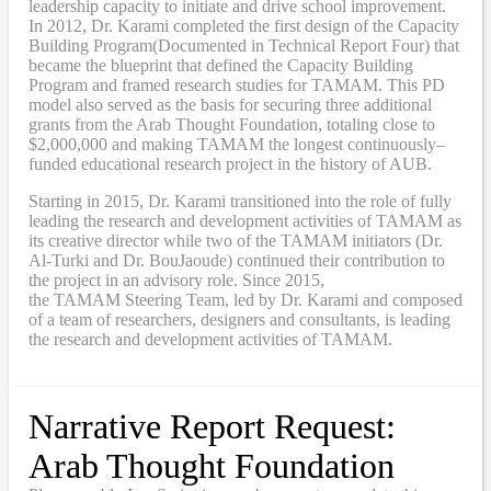
leadership capacity to initiate and drive school improvement.
In 2012, Dr. Karami completed the
first design of the Capacity
Building Program
(Documented in Technical Report Four
) that
became
the blueprint that defined the Capacity Building
Program and framed research studies for TAMAM. This PD
model also served as the
basis
for securing three additional
grants from the Arab Thought Foundation
,
totaling close to
$2,000,000
and
making TAMAM the longest continuously
–
funded educational research project in the history of AUB.
Starting in 2015, Dr. Karami transitioned into the role of fully
leading the research and development activities of TAMAM as
its creative director while two of the TAMAM initiators (Dr.
Al-Turki and Dr. BouJaoude) continued their contribution to
the project in an advisory role. Since 2015,
the
TAMAM
Steering Team, led by Dr. Karami and composed
of a team of researchers, designers and consultants, is leading
the research and development activities of TAMAM.
Narrative Report Request:
Arab Thought Foundation