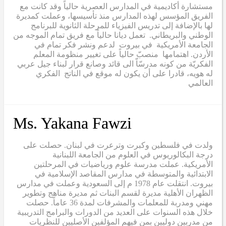
مستشارة أكاديمية في المدارس العصرية حالياً وقد كانت مع
الفريق المؤسس لهذه المدارس منذ تأسيسها، وعملت كمديرة
لها بالإضافة إلى تدريس الفيزياء للمرحلة الثانوية للبرنامج
الوطني والبريطاني. تعمل ديانا حالياً مع فريق تمام الموجه من
الجامعة الأمريكية في بيروت لدعم ونشر فكر تمام في
الأردن. اهتمامها منصبّ حالياً على تغيير منظومة المعلم
الفكريّة من كونه مدرسّاّ الى قائد وصانع قرار لبناء جيل عربي
له هويه، قادرا على أن يكون له موقع في الناتج الفكري
العالمي
Ms. Yakana Fawzi
ولدت في فلسطين وكبرت وترعرت في لبنان. حصلت على
درجة البكالوريوس في العلوم من الجامعة اللبنانية
الأمريكية. عملت مدرسة علوم ورياضيات في المرحلتين
الابتدائية والمتوسطة في مدارس المقاصد الإسلامية في
بيروت. انتقلت عام 1978 م إلى السعودية وعملت في مدارس
الظهران الأهلية مديرة لقسم البنات ثم مديرة مناهج وتطوير
مهني ومدربة للمعلمات والمشرفات لمدة 36 عاماً. حصلت
خلال هذه السنوات على العديد من الدورات والبرامج التدريبية
من مدربين دوليين بمن فيهم المؤلفين الأصليين للنظريات