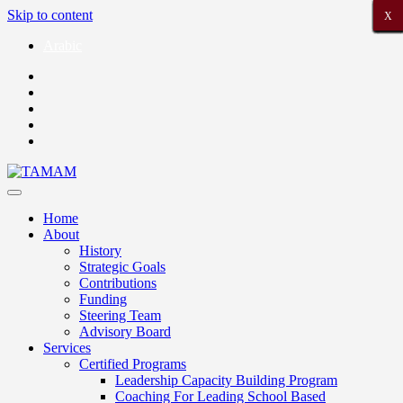
Skip to content
X
X
X
X
X
X
X
X
X
X
X
X
X
X
X
X
X
X
X
X
X
Arabic
Home
About
History
Strategic Goals
Contributions
Funding
Steering Team
Advisory Board
Services
Certified Programs
Leadership Capacity Building Program
Coaching For Leading School Based