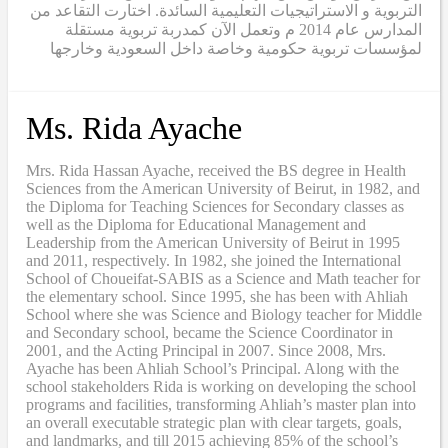
التربوية و الاستراتيجيات التعليمية السائدة. اختارت التقاعد من
المدارس عام 2014 م وتعمل الآن كمدربة تربوية مستقلة
لمؤسسات تربوية حكومية وخاصة داخل السعودية وخارجها
Ms. Rida Ayache
Mrs. Rida Hassan Ayache, received the BS degree in Health
Sciences from the American University of Beirut, in 1982, and
the Diploma for Teaching Sciences for Secondary classes as
well as the Diploma for Educational Management and
Leadership from the American University of Beirut in 1995
and 2011, respectively. In 1982, she joined the International
School of Choueifat-SABIS as a Science and Math teacher for
the elementary school. Since 1995, she has been with Ahliah
School where she was Science and Biology teacher for Middle
and Secondary school, became the Science Coordinator in
2001, and the Acting Principal in 2007. Since 2008, Mrs.
Ayache has been Ahliah School’s Principal. Along with the
school stakeholders Rida is working on developing the school
programs and facilities, transforming Ahliah’s master plan into
an overall executable strategic plan with clear targets, goals,
and landmarks, and till 2015 achieving 85% of the school’s