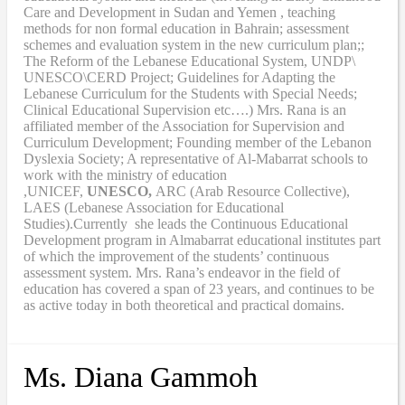
Care and Development in Sudan and Yemen , teaching
methods for non formal education in Bahrain; assessment
schemes and evaluation system in the new curriculum plan;;
The Reform of the Lebanese Educational System, UNDP\
UNESCO\CERD Project; Guidelines for Adapting the
Lebanese Curriculum for the Students with Special Needs;
Clinical Educational Supervision etc….) Mrs. Rana is an
affiliated member of the Association for Supervision and
Curriculum Development; Founding member of the Lebanon
Dyslexia Society; A representative of Al-Mabarrat schools to
work with the ministry of education
,UNICEF,
UNESCO,
ARC (Arab Resource Collective),
LAES (Lebanese Association for Educational
Studies).Currently she leads the Continuous Educational
Development program in Almabarrat educational institutes part
of which the improvement of the students’ continuous
assessment system. Mrs. Rana’s endeavor in the field of
education has covered a span of 23 years, and continues to be
as active today in both theoretical and practical domains.
Ms. Diana Gammoh