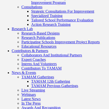
Improvement Program
Consultations
Strategic Consultations For Improvement
Specialized Training
Tailored School Performance Evaluation
Action Research Training
Research Lab
Research-Based Designs
Research Publications
Participating Schools Improvement Project Reports
Educational Resources
Contributors & Partners
Collaborators And Institutional Partners
Expert Coaches
Interns And Volunteers
Contributors To TAMAM
News & Events
TAMAM Gatherings
TAMAM 12th Gathering
TAMAM Previous Gatherings
Live Streaming
Webinars
Latest News
In The Press
Awards And Recognition