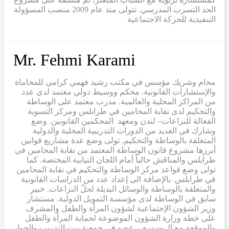
الحد التسرب المدرسي. تتولى منذ عام 2009 منصب المسؤولة
التنفيذية للحركة الاجتماعية
Mr. Fehmi Karami
محام وشريك مؤسس في مكتب رشيد فهمي كرامي للمحاماة
والإستشارات القانونية. محكم ووسيط دولي معتمد لدى عدد
من المراكز المحلية والعالمية. مدرب معتمد على الوساطة
والتحكيم لدى نقابة المحامين في طرابلس ومركز التسوية
الفعالة للنزاعات– لندن ومعهد المحكمين القانونين. وضع
وشارك في العديد من الدورات التدريبية المحلية والدولية
المتعلقة بالوساطة والتحكيم. تولى وضع عدة مشاريع قوانين
أبرزها مشروع قانون الوساطة المعتمد من نقابة المحامين في
طرابلس والمناقش حالياً أمام اللجان النيابية المختصة. كما
تولى وضع قواعد مركز الوساطة والتحكيم في نقابة المحامين
في طرابلس. بالإضافة الى إعداد عدد من الدراسات القانونية
والمتعلقة بالوساطة والوسائل البديلة لحلّ النزاعات. خبير
سابق في الوساطة لدى مؤسسة التمويل الدولية. مستشار
وزير الشؤون الإجتماعية لشؤون المرأة والطفل والمشرف
على خطة وزارة الشؤون الموضوعة لحماية المرأة والطفل
والموقعة مع الـيونيسف. عضو في جمعية بيت التدريب والحوار