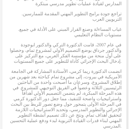
المدارس لقيادة عمليات تطوير مدرسي مبتكرة
.تراجع جودة برامج التطوير المهني المقدمة للممارسين
التربويين العرب
.غياب المساءلة وصنع القرار المبني على الأدلة في جميع
مستويات النظام التعليمي
في عام 2007، قامت الدكتورة التركي والدكتور ابوجودة
والدكتور جرداق بوضع التصميم الأولي لمشروع تمام، وحصلوا
على أول منحة من مؤسسة الفكر العربي، مع التركيز على
إدخال البحث الإجرائي كأداة للتطوير على جميع المستويات.
انضمت الدكتورة ريما كرمي، الأستاذة المشاركة في الجامعة
الأمريكية في بيروت، إلى مشروع تمام كباحثة بعد شهرين من
إطلاق المشروع، وسرعان ما أصبحت واحدة من الباحثين
الرئيسيين الثلاثة وعضواً في الفريق التوجيهي للمشروع. في
هذه المرحلة المبكرة، لم يتضمن التصميم الأولي أهدافاً
واستراتيجيات واضحة للتنفيذ، مما جعل دور الدكتورة كرمي
في المرحلة الأولى يتمحور حول وضع تصور للربط بين البحث
الإجرائي والتطوير المدرسي، وتحديد الاستراتيجيات اللازمة
لتحقيق أهداف تمام. ونتج عن ذلك تصميم أنشطة التطوير
المهني لبناء قدرات القيادة التربوية لبدء ودفع عملية التحسين
المدرسي.