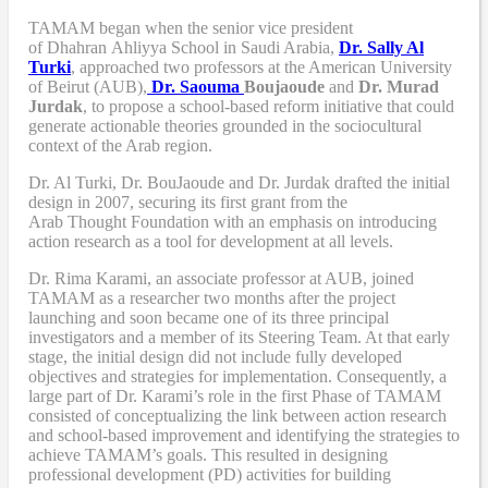
TAMAM began when
the senior vice president
of Dhahran Ahliyya School in Saudi Arabia,
Dr. Sally Al
Turki
,
approached two professors at the American University
of Beirut (AUB),
Dr. Saouma
Boujaoude
and
Dr. Murad
Jurdak
,
to propose a school-based reform
initiative
that
could
generate actionable theories grounded in the sociocultural
context of the Arab region.
Dr. Al Turki
,
Dr. BouJaoude
and
Dr. Jurdak drafted the initial
design
in 2007,
securing its first grant from the
Arab
T
hought
F
oundation with an emphasis on introducing
action research as a tool for development at all levels.
Dr. Rima Karami
,
an associate professor at AUB, joined
TAMAM as a researcher two months after the project
launching and soon became one of its three principal
investigators and a member of its Steering Team. At that early
stage, the initial design did not include fully developed
objectives and strategies for implementation. Consequently, a
large part of Dr. Karami’s role in the first Phase of TAMAM
consisted of conceptualizing the link between action research
and school-based improvement and identifying the strategies to
achieve TAMAM’s goals. This resulted in designing
professional development (PD) activities
for
building