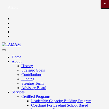
X
X
X
X
X
X
X
X
X
X
X
X
X
X
X
X
X
X
X
X
X
Arabic
Home
About
History
Strategic Goals
Contributions
Funding
Steering Team
Advisory Board
Services
Certified Programs
Leadership Capacity Building Program
Coaching For Leading School Based