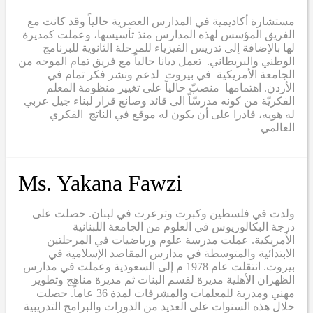
مستشارة أكاديمية في المدارس العصرية حالياً وقد كانت مع
الفريق المؤسس لهذه المدارس منذ تأسيسها، وعملت كمديرة
لها بالإضافة إلى تدريس الفيزياء للمرحلة الثانوية للبرنامج
الوطني والبريطاني. تعمل ديانا حالياً مع فريق تمام الموجه من
الجامعة الأمريكية في بيروت لدعم ونشر فكر تمام في
الأردن. اهتمامها منصبّ حالياً على تغيير منظومة المعلم
الفكريّة من كونه مدرسّاّ الى قائد وصانع قرار لبناء جيل عربي
له هويه، قادرا على أن يكون له موقع في الناتج الفكري
العالمي
Ms. Yakana Fawzi
ولدت في فلسطين وكبرت وترعرت في لبنان. حصلت على
درجة البكالوريوس في العلوم من الجامعة اللبنانية
الأمريكية. عملت مدرسة علوم ورياضيات في المرحلتين
الابتدائية والمتوسطة في مدارس المقاصد الإسلامية في
بيروت. انتقلت عام 1978 م إلى السعودية وعملت في مدارس
الظهران الأهلية مديرة لقسم البنات ثم مديرة مناهج وتطوير
مهني ومدربة للمعلمات والمشرفات لمدة 36 عاماً. حصلت
خلال هذه السنوات على العديد من الدورات والبرامج التدريبية