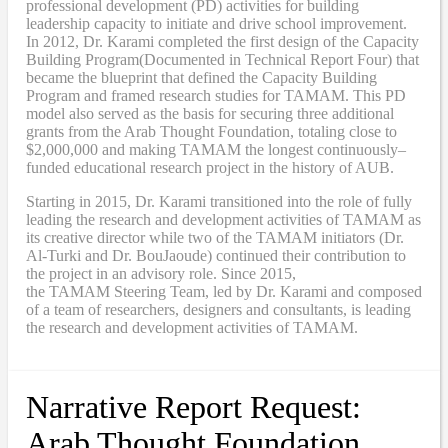
professional development (PD) activities
for
building
leadership capacity to initiate and drive school improvement.
In 2012, Dr. Karami completed the
first design of the Capacity
Building Program
(Documented in Technical Report Four
) that
became
the blueprint that defined the Capacity Building
Program and framed research studies for TAMAM. This PD
model also served as the
basis
for securing three additional
grants from the Arab Thought Foundation
,
totaling close to
$2,000,000
and
making TAMAM the longest continuously
–
funded educational research project in the history of AUB.
Starting in 2015, Dr. Karami transitioned into the role of fully
leading the research and development activities of TAMAM as
its creative director while two of the TAMAM initiators (Dr.
Al-Turki and Dr. BouJaoude) continued their contribution to
the project in an advisory role. Since 2015,
the
TAMAM
Steering Team, led by Dr. Karami and composed
of a team of researchers, designers and consultants, is leading
the research and development activities of TAMAM.
Narrative Report Request:
Arab Thought Foundation