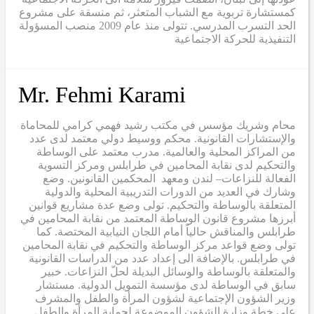
كمستشارة تربوية مع الشباب المتعثر، ثم منسقة على مشروع
الحد التسرب المدرسي. تتولى منذ عام 2009 منصب المسؤولة
التنفيذية للحركة الاجتماعية
Mr. Fehmi Karami
محام وشريك مؤسس في مكتب رشيد فهمي كرامي للمحاماة
والإستشارات القانونية. محكم ووسيط دولي معتمد لدى عدد
من المراكز المحلية والعالمية. مدرب معتمد على الوساطة
والتحكيم لدى نقابة المحامين في طرابلس ومركز التسوية
الفعالة للنزاعات– لندن ومعهد المحكمين القانونين. وضع
وشارك في العديد من الدورات التدريبية المحلية والدولية
المتعلقة بالوساطة والتحكيم. تولى وضع عدة مشاريع قوانين
أبرزها مشروع قانون الوساطة المعتمد من نقابة المحامين في
طرابلس والمناقش حالياً أمام اللجان النيابية المختصة. كما
تولى وضع قواعد مركز الوساطة والتحكيم في نقابة المحامين
في طرابلس. بالإضافة الى إعداد عدد من الدراسات القانونية
والمتعلقة بالوساطة والوسائل البديلة لحلّ النزاعات. خبير
سابق في الوساطة لدى مؤسسة التمويل الدولية. مستشار
وزير الشؤون الإجتماعية لشؤون المرأة والطفل والمشرف
على خطة وزارة الشؤون الموضوعة لحماية المرأة والطفل