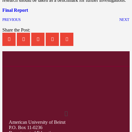
research should be taken as a benchmark for further investigations.
Final Report
PREVIOUS
NEXT
Share the Post:
American University of Beirut
P.O. Box 11-0236