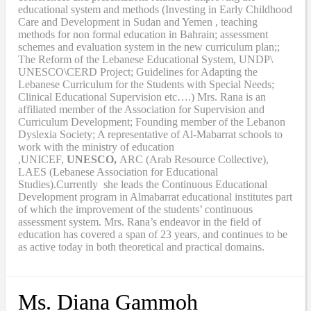
educational system and methods (Investing in Early Childhood
Care and Development in Sudan and Yemen , teaching
methods for non formal education in Bahrain; assessment
schemes and evaluation system in the new curriculum plan;;
The Reform of the Lebanese Educational System, UNDP\
UNESCO\CERD Project; Guidelines for Adapting the
Lebanese Curriculum for the Students with Special Needs;
Clinical Educational Supervision etc….) Mrs. Rana is an
affiliated member of the Association for Supervision and
Curriculum Development; Founding member of the Lebanon
Dyslexia Society; A representative of Al-Mabarrat schools to
work with the ministry of education
,UNICEF,
UNESCO,
ARC (Arab Resource Collective),
LAES (Lebanese Association for Educational
Studies).Currently she leads the Continuous Educational
Development program in Almabarrat educational institutes part
of which the improvement of the students’ continuous
assessment system. Mrs. Rana’s endeavor in the field of
education has covered a span of 23 years, and continues to be
as active today in both theoretical and practical domains.
Ms. Diana Gammoh