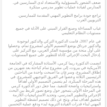
.ضعف الشعور بالمسؤولية والاستعداد لدى الممارسين في
المدارس لقيادة عمليات تطوير مدرسي مبتكرة
.تراجع جودة برامج التطوير المهني المقدمة للممارسين
التربويين العرب
.غياب المساءلة وصنع القرار المبني على الأدلة في جميع
مستويات النظام التعليمي
في عام 2007، قامت الدكتورة التركي والدكتور ابوجودة
والدكتور جرداق بوضع التصميم الأولي لمشروع تمام، وحصلوا
على أول منحة من مؤسسة الفكر العربي، مع التركيز على
إدخال البحث الإجرائي كأداة للتطوير على جميع المستويات.
انضمت الدكتورة ريما كرمي، الأستاذة المشاركة في الجامعة
الأمريكية في بيروت، إلى مشروع تمام كباحثة بعد شهرين من
إطلاق المشروع، وسرعان ما أصبحت واحدة من الباحثين
الرئيسيين الثلاثة وعضواً في الفريق التوجيهي للمشروع. في
هذه المرحلة المبكرة، لم يتضمن التصميم الأولي أهدافاً
واستراتيجيات واضحة للتنفيذ، مما جعل دور الدكتورة كرمي
في المرحلة الأولى يتمحور حول وضع تصور للربط بين البحث
الإجرائي والتطوير المدرسي، وتحديد الاستراتيجيات اللازمة
لتحقيق أهداف تمام. ونتج عن ذلك تصميم أنشطة التطوير
المهني لبناء قدرات القيادة التربوية لبدء ودفع عملية التحسين