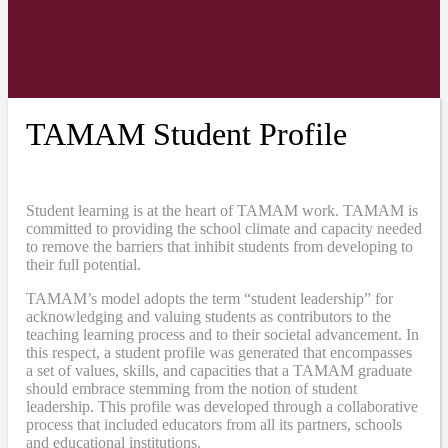
TAMAM Student Profile
Student learning is at the heart of TAMAM work. TAMAM is
committed to providing the school climate and capacity needed
to remove the barriers that inhibit students from developing to
their full potential.
TAMAM’s model adopts the term “student leadership” for
acknowledging and valuing students as contributors to the
teaching learning process and to their societal advancement. In
this respect, a student profile was generated that encompasses
a set of values, skills, and capacities that a TAMAM graduate
should embrace stemming from the notion of student
leadership. This profile was developed through a collaborative
process that included educators from all its partners, schools
and educational institutions.