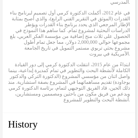
المدرسي.
في عام 2012، أكملت الدكتورة كرمي أول تصميم لبرنامج بناء
القدرات (الموثق في التقرير الفني الرابع)، والذي أصبح بمثابة
الإطار المرجعي الذي يحدد برنامج بناء القدرات ويؤطر
الدراسات البحثية لمشروع تمام. كما ساهم هذا النموذج في
الحصول على ثلاث منح إضافية من مؤسسة الفكر العربي، بلغ
مجموعها حوالي 2,000,000 دولار، مما جعل تمام أطول
مشروع بحثي تربوي مستمر التمويل في تاريخ الجامعة
الأمريكية في بيروت.
ابتداءً من عام 2015، انتقلت الدكتورة كرمي إلى دور القيادة
الكاملة لأنشطة البحث والتطوير في تمام كمديرة إبداعية، بينما
واصل اثنان من مؤسسي المشروع (الدكتورة التركي والدكتور
بوجاودة) تقديم مساهماتهما في المشروع بصفة استشارية. منذ
ذلك الحين، قاد الفريق التوجيهي لتمام، برئاسة الدكتورة كرمي
وبدعم من فريق مكون من باحثين ومصممين ومستشارين،
أنشطة البحث والتطوير للمشروع.
History