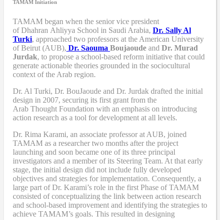
TAMAM Initiation
TAMAM began when
the senior vice president
of Dhahran Ahliyya School in Saudi Arabia,
Dr. Sally Al
Turki
,
approached two professors at the American University
of Beirut (AUB),
Dr. Saouma
Boujaoude
and
Dr. Murad
Jurdak
,
to propose a school-based reform
initiative
that
could
generate actionable theories grounded in the sociocultural
context of the Arab region.
Dr. Al Turki
,
Dr. BouJaoude
and
Dr. Jurdak drafted the initial
design
in 2007,
securing its first grant from the
Arab
T
hought
F
oundation with an emphasis on introducing
action research as a tool for development at all levels.
Dr. Rima Karami
,
an associate professor at AUB, joined
TAMAM as a researcher two months after the project
launching and soon became one of its three principal
investigators and a member of its Steering Team. At that early
stage, the initial design did not include fully developed
objectives and strategies for implementation. Consequently, a
large part of Dr. Karami’s role in the first Phase of TAMAM
consisted of conceptualizing the link between action research
and school-based improvement and identifying the strategies to
achieve TAMAM’s goals. This resulted in designing