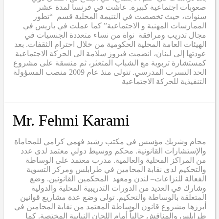
صعوبات اجتماعية كبيرة. عاشت في فرنسا لمدة عشر
سنوات، حيث تخصصت في التنيمة المحلية قسم “تطور
الممارسات المهنية و الاجتماعية” كما عملت في باريس في
مجال تدريب ومرافقة نواة من نساء متعددة الجنسيات في
الهيئات العامة المحلية الحكومية من خلال احترام الثقفات. بعد
عودتها إلى لبنان، انضمت فيروز سلامة الى الحركة الاجتماعية
كمستشارة تربوية مع الشباب المتعثر، ثم منسقة على مشروع
الحد التسرب المدرسي. تتولى منذ عام 2009 منصب المسؤولة
التنفيذية للحركة الاجتماعية
Mr. Fehmi Karami
محام وشريك مؤسس في مكتب رشيد فهمي كرامي للمحاماة
والإستشارات القانونية. محكم ووسيط دولي معتمد لدى عدد
من المراكز المحلية والعالمية. مدرب معتمد على الوساطة
والتحكيم لدى نقابة المحامين في طرابلس ومركز التسوية
الفعالة للنزاعات– لندن ومعهد المحكمين القانونين. وضع
وشارك في العديد من الدورات التدريبية المحلية والدولية
المتعلقة بالوساطة والتحكيم. تولى وضع عدة مشاريع قوانين
أبرزها مشروع قانون الوساطة المعتمد من نقابة المحامين في
طرابلس والمناقش حالياً أمام اللجان النيابية المختصة. كما