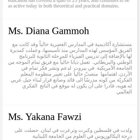
education has covered a span of 23 years, and continues to be
as active today in both theoretical and practical domains.
Ms. Diana Gammoh
مستشارة أكاديمية في المدارس العصرية حالياً وقد كانت مع
الفريق المؤسس لهذه المدارس منذ تأسيسها، وعملت كمديرة
لها بالإضافة إلى تدريس الفيزياء للمرحلة الثانوية للبرنامج
الوطني والبريطاني. تعمل ديانا حالياً مع فريق تمام الموجه من
الجامعة الأمريكية في بيروت لدعم ونشر فكر تمام في
الأردن. اهتمامها منصبّ حالياً على تغيير منظومة المعلم
الفكريّة من كونه مدرسّاّ الى قائد وصانع قرار لبناء جيل عربي
له هويه، قادرا على أن يكون له موقع في الناتج الفكري
العالمي
Ms. Yakana Fawzi
ولدت في فلسطين وكبرت وترعرت في لبنان. حصلت على
درجة البكالوريوس في العلوم من الجامعة اللبنانية