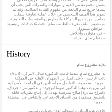
يشمل مجموعة من القيم والمهارات والقدرات التي يجب أن
يتبناها خريج تمام النابعة من مفهوم القيادة الطلابية. وقد تم
تطوير هذا الملف الشخصي من خلال عملية تعاونية شملت
معلمين من جميع الشركاء والمدارس والمؤسسات التعليمية.
تم تنظيم “ملف تعريف الطالب تمام” تحت ثلاث فئات رئيسية:
– مواطن مسؤول
– فرد متوازن وأخلاقي
– متعلم مدى الحياة
History
بداية مشروع تمام
(AUB)
بدأ مشروع تمام عندما قامت الدكتورة سالي التركي،
نائب الرئيس الأعلى لمدارس الظهران الأهلية في المملكة
العربية السعودية، بالتواصل مع أستاذين في الجامعة الأمريكية
في بيروت ، وهما الدكتور صوما ابوجودة والدكتور مراد جرداق،
لاقتراح مبادرة إصلاح مدرسية تهدف إلى إنتاج نظريات قابلة
للتطبيق مستمدة من السياق الاجتماعي والثقافي في المنطقة
العربية.
.جاءت هذه المبادرة استجابة لعدة تحديات رئيسية