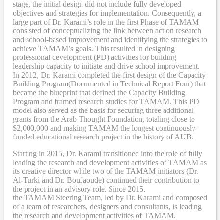
stage, the initial design did not include fully developed
objectives and strategies for implementation. Consequently, a
large part of Dr. Karami’s role in the first Phase of TAMAM
consisted of conceptualizing the link between action research
and school-based improvement and identifying the strategies to
achieve TAMAM’s goals. This resulted in designing
professional development (PD) activities
for
building
leadership capacity to initiate and drive school improvement.
In 2012, Dr. Karami completed the
first design of the Capacity
Building Program
(Documented in Technical Report Four
) that
became
the blueprint that defined the Capacity Building
Program and framed research studies for TAMAM. This PD
model also served as the
basis
for securing three additional
grants from the Arab Thought Foundation
,
totaling close to
$2,000,000
and
making TAMAM the longest continuously
–
funded educational research project in the history of AUB.
Starting in 2015, Dr. Karami transitioned into the role of fully
leading the research and development activities of TAMAM as
its creative director while two of the TAMAM initiators (Dr.
Al-Turki and Dr. BouJaoude) continued their contribution to
the project in an advisory role. Since 2015,
the
TAMAM
Steering Team, led by Dr. Karami and composed
of a team of researchers, designers and consultants, is leading
the research and development activities of TAMAM.