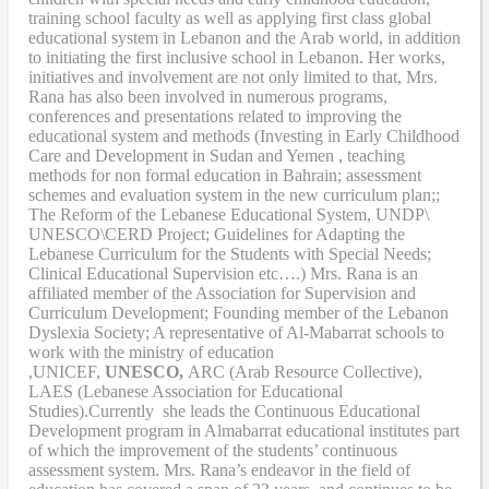
training school faculty as well as applying first class global
educational system in Lebanon and the Arab world, in addition
to initiating the first inclusive school in Lebanon. Her works,
initiatives and involvement are not only limited to that, Mrs.
Rana has also been involved in numerous programs,
conferences and presentations related to improving the
educational system and methods (Investing in Early Childhood
Care and Development in Sudan and Yemen , teaching
methods for non formal education in Bahrain; assessment
schemes and evaluation system in the new curriculum plan;;
The Reform of the Lebanese Educational System, UNDP\
UNESCO\CERD Project; Guidelines for Adapting the
Lebanese Curriculum for the Students with Special Needs;
Clinical Educational Supervision etc….) Mrs. Rana is an
affiliated member of the Association for Supervision and
Curriculum Development; Founding member of the Lebanon
Dyslexia Society; A representative of Al-Mabarrat schools to
work with the ministry of education
,UNICEF,
UNESCO,
ARC (Arab Resource Collective),
LAES (Lebanese Association for Educational
Studies).Currently she leads the Continuous Educational
Development program in Almabarrat educational institutes part
of which the improvement of the students’ continuous
assessment system. Mrs. Rana’s endeavor in the field of