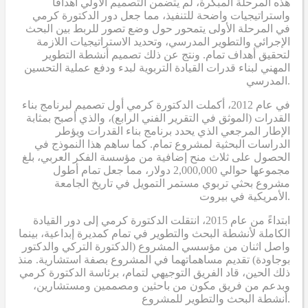
هذه المرحلة المبكرة، لم يتضمن التصميم الأولي أهدافاً
واستراتيجيات واضحة للتنفيذ، مما جعل دور الدكتورة كرمي
في المرحلة الأولى يتمحور حول وضع تصور للربط بين البحث
الإجرائي والتطوير المدرسي، وتحديد الاستراتيجيات اللازمة
لتحقيق أهداف تمام. ونتج عن ذلك تصميم أنشطة التطوير
المهني لبناء قدرات القيادة التربوية لبدء ودفع عملية التحسين
المدرسي.
في عام 2012، أكملت الدكتورة كرمي أول تصميم لبرنامج بناء
القدرات (الموثق في التقرير الفني الرابع)، والذي أصبح بمثابة
الإطار المرجعي الذي يحدد برنامج بناء القدرات ويؤطر
الدراسات البحثية لمشروع تمام. كما ساهم هذا النموذج في
الحصول على ثلاث منح إضافية من مؤسسة الفكر العربي، بلغ
مجموعها حوالي 2,000,000 دولار، مما جعل تمام أطول
مشروع بحثي تربوي مستمر التمويل في تاريخ الجامعة
الأمريكية في بيروت.
ابتداءً من عام 2015، انتقلت الدكتورة كرمي إلى دور القيادة
الكاملة لأنشطة البحث والتطوير في تمام كمديرة إبداعية، بينما
واصل اثنان من مؤسسي المشروع (الدكتورة التركي والدكتور
بوجاودة) تقديم مساهماتهما في المشروع بصفة استشارية. منذ
ذلك الحين، قاد الفريق التوجيهي لتمام، برئاسة الدكتورة كرمي
وبدعم من فريق مكون من باحثين ومصممين ومستشارين،
أنشطة البحث والتطوير للمشروع.