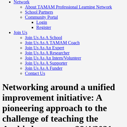
Network
About TAMAM Professional Learning Network
School Partners
Community Portal
Login
Register
Join Us
Join Us As A School
Join Us As A TAMAM Coach
Join Us As An Expert
Join Us As A Researcher
Join Us As An Intern/Volunteer
Join Us As A Supporter
Join Us As A Funder
Contact Us
Networking around a unified
improvement initiative: A
pioneering approach to the
challenge of teaching the