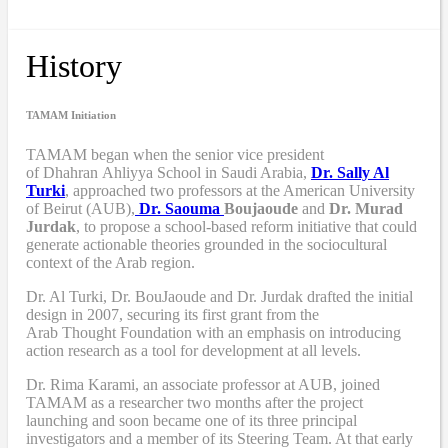
History
TAMAM Initiation
TAMAM began when
the senior vice president
of Dhahran Ahliyya School in Saudi Arabia,
Dr. Sally Al
Turki
,
approached two professors at the American University
of Beirut (AUB),
Dr. Saouma
Boujaoude
and
Dr. Murad
Jurdak
,
to propose a school-based reform
initiative
that
could
generate actionable theories grounded in the sociocultural
context of the Arab region.
Dr. Al Turki
,
Dr. BouJaoude
and
Dr. Jurdak drafted the initial
design
in 2007,
securing its first grant from the
Arab
T
hought
F
oundation with an emphasis on introducing
action research as a tool for development at all levels.
Dr. Rima Karami
,
an associate professor at AUB, joined
TAMAM as a researcher two months after the project
launching and soon became one of its three principal
investigators and a member of its Steering Team. At that early