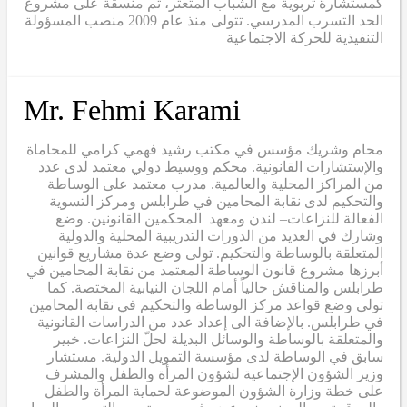
كمستشارة تربوية مع الشباب المتعثر، ثم منسقة على مشروع
الحد التسرب المدرسي. تتولى منذ عام 2009 منصب المسؤولة
التنفيذية للحركة الاجتماعية
Mr. Fehmi Karami
محام وشريك مؤسس في مكتب رشيد فهمي كرامي للمحاماة
والإستشارات القانونية. محكم ووسيط دولي معتمد لدى عدد
من المراكز المحلية والعالمية. مدرب معتمد على الوساطة
والتحكيم لدى نقابة المحامين في طرابلس ومركز التسوية
الفعالة للنزاعات– لندن ومعهد المحكمين القانونين. وضع
وشارك في العديد من الدورات التدريبية المحلية والدولية
المتعلقة بالوساطة والتحكيم. تولى وضع عدة مشاريع قوانين
أبرزها مشروع قانون الوساطة المعتمد من نقابة المحامين في
طرابلس والمناقش حالياً أمام اللجان النيابية المختصة. كما
تولى وضع قواعد مركز الوساطة والتحكيم في نقابة المحامين
في طرابلس. بالإضافة الى إعداد عدد من الدراسات القانونية
والمتعلقة بالوساطة والوسائل البديلة لحلّ النزاعات. خبير
سابق في الوساطة لدى مؤسسة التمويل الدولية. مستشار
وزير الشؤون الإجتماعية لشؤون المرأة والطفل والمشرف
على خطة وزارة الشؤون الموضوعة لحماية المرأة والطفل