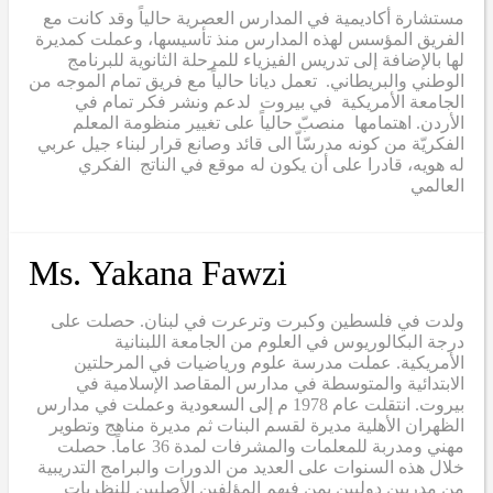
مستشارة أكاديمية في المدارس العصرية حالياً وقد كانت مع
الفريق المؤسس لهذه المدارس منذ تأسيسها، وعملت كمديرة
لها بالإضافة إلى تدريس الفيزياء للمرحلة الثانوية للبرنامج
الوطني والبريطاني. تعمل ديانا حالياً مع فريق تمام الموجه من
الجامعة الأمريكية في بيروت لدعم ونشر فكر تمام في
الأردن. اهتمامها منصبّ حالياً على تغيير منظومة المعلم
الفكريّة من كونه مدرسّاّ الى قائد وصانع قرار لبناء جيل عربي
له هويه، قادرا على أن يكون له موقع في الناتج الفكري
العالمي
Ms. Yakana Fawzi
ولدت في فلسطين وكبرت وترعرت في لبنان. حصلت على
درجة البكالوريوس في العلوم من الجامعة اللبنانية
الأمريكية. عملت مدرسة علوم ورياضيات في المرحلتين
الابتدائية والمتوسطة في مدارس المقاصد الإسلامية في
بيروت. انتقلت عام 1978 م إلى السعودية وعملت في مدارس
الظهران الأهلية مديرة لقسم البنات ثم مديرة مناهج وتطوير
مهني ومدربة للمعلمات والمشرفات لمدة 36 عاماً. حصلت
خلال هذه السنوات على العديد من الدورات والبرامج التدريبية
من مدربين دوليين بمن فيهم المؤلفين الأصليين للنظريات