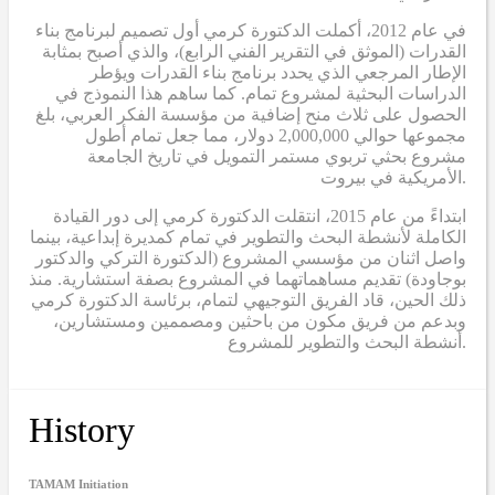
في عام 2012، أكملت الدكتورة كرمي أول تصميم لبرنامج بناء
القدرات (الموثق في التقرير الفني الرابع)، والذي أصبح بمثابة
الإطار المرجعي الذي يحدد برنامج بناء القدرات ويؤطر
الدراسات البحثية لمشروع تمام. كما ساهم هذا النموذج في
الحصول على ثلاث منح إضافية من مؤسسة الفكر العربي، بلغ
مجموعها حوالي 2,000,000 دولار، مما جعل تمام أطول
مشروع بحثي تربوي مستمر التمويل في تاريخ الجامعة
الأمريكية في بيروت.
ابتداءً من عام 2015، انتقلت الدكتورة كرمي إلى دور القيادة
الكاملة لأنشطة البحث والتطوير في تمام كمديرة إبداعية، بينما
واصل اثنان من مؤسسي المشروع (الدكتورة التركي والدكتور
بوجاودة) تقديم مساهماتهما في المشروع بصفة استشارية. منذ
ذلك الحين، قاد الفريق التوجيهي لتمام، برئاسة الدكتورة كرمي
وبدعم من فريق مكون من باحثين ومصممين ومستشارين،
أنشطة البحث والتطوير للمشروع.
History
TAMAM Initiation