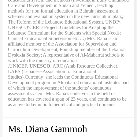
Care and Development in Sudan and Yemen , teaching
methods for non formal education in Bahrain; assessment
schemes and evaluation system in the new curriculum plan;;
The Reform of the Lebanese Educational System, UNDP\
UNESCO\CERD Project; Guidelines for Adapting the
Lebanese Curriculum for the Students with Special Needs;
Clinical Educational Supervision etc….) Mrs. Rana is an
affiliated member of the Association for Supervision and
Curriculum Development; Founding member of the Lebanon
Dyslexia Society; A representative of Al-Mabarrat schools to
work with the ministry of education
,UNICEF,
UNESCO,
ARC (Arab Resource Collective),
LAES (Lebanese Association for Educational
Studies).Currently she leads the Continuous Educational
Development program in Almabarrat educational institutes part
of which the improvement of the students’ continuous
assessment system. Mrs. Rana’s endeavor in the field of
education has covered a span of 23 years, and continues to be
as active today in both theoretical and practical domains.
Ms. Diana Gammoh