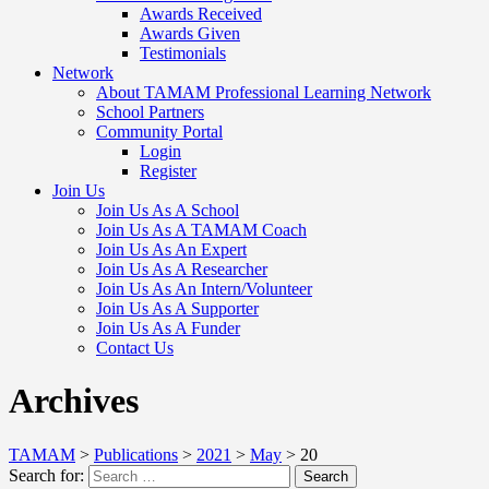
Awards Received
Awards Given
Testimonials
Network
About TAMAM Professional Learning Network
School Partners
Community Portal
Login
Register
Join Us
Join Us As A School
Join Us As A TAMAM Coach
Join Us As An Expert
Join Us As A Researcher
Join Us As An Intern/Volunteer
Join Us As A Supporter
Join Us As A Funder
Contact Us
Archives
TAMAM
>
Publications
>
2021
>
May
>
20
Search for:
Search