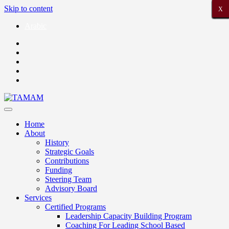
Skip to content
X
X
X
X
X
X
X
X
X
X
X
X
X
X
X
X
X
X
X
X
X
Arabic
Home
About
History
Strategic Goals
Contributions
Funding
Steering Team
Advisory Board
Services
Certified Programs
Leadership Capacity Building Program
Coaching For Leading School Based