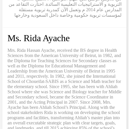
التربوية و الاستراتيجيات التعليمية السائدة. اختارت التقاعد من
المدارس عام 2014 م وتعمل الآن كمدربة تربوية مستقلة
لمؤسسات تربوية حكومية وخاصة داخل السعودية وخارجها
Ms. Rida Ayache
Mrs. Rida Hassan Ayache, received the BS degree in Health
Sciences from the American University of Beirut, in 1982, and
the Diploma for Teaching Sciences for Secondary classes as
well as the Diploma for Educational Management and
Leadership from the American University of Beirut in 1995
and 2011, respectively. In 1982, she joined the International
School of Choueifat-SABIS as a Science and Math teacher for
the elementary school. Since 1995, she has been with Ahliah
School where she was Science and Biology teacher for Middle
and Secondary school, became the Science Coordinator in
2001, and the Acting Principal in 2007. Since 2008, Mrs.
Ayache has been Ahliah School’s Principal. Along with the
school stakeholders Rida is working on developing the school
programs and facilities, transforming Ahliah’s master plan into
an overall executable strategic plan with clear targets, goals,
and landmarks, and till 2015 achieving 85% of the school’s