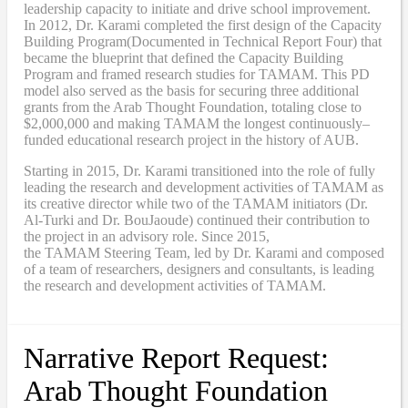
leadership capacity to initiate and drive school improvement.
In 2012, Dr. Karami completed the
first design of the Capacity
Building Program
(Documented in Technical Report Four
) that
became
the blueprint that defined the Capacity Building
Program and framed research studies for TAMAM. This PD
model also served as the
basis
for securing three additional
grants from the Arab Thought Foundation
,
totaling close to
$2,000,000
and
making TAMAM the longest continuously
–
funded educational research project in the history of AUB.
Starting in 2015, Dr. Karami transitioned into the role of fully
leading the research and development activities of TAMAM as
its creative director while two of the TAMAM initiators (Dr.
Al-Turki and Dr. BouJaoude) continued their contribution to
the project in an advisory role. Since 2015,
the
TAMAM
Steering Team, led by Dr. Karami and composed
of a team of researchers, designers and consultants, is leading
the research and development activities of TAMAM.
Narrative Report Request:
Arab Thought Foundation