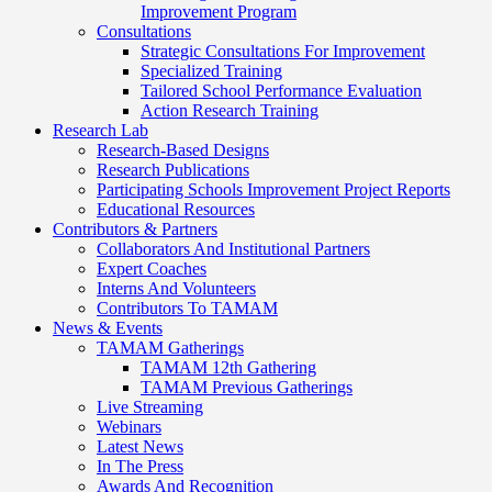
Improvement Program
Consultations
Strategic Consultations For Improvement
Specialized Training
Tailored School Performance Evaluation
Action Research Training
Research Lab
Research-Based Designs
Research Publications
Participating Schools Improvement Project Reports
Educational Resources
Contributors & Partners
Collaborators And Institutional Partners
Expert Coaches
Interns And Volunteers
Contributors To TAMAM
News & Events
TAMAM Gatherings
TAMAM 12th Gathering
TAMAM Previous Gatherings
Live Streaming
Webinars
Latest News
In The Press
Awards And Recognition