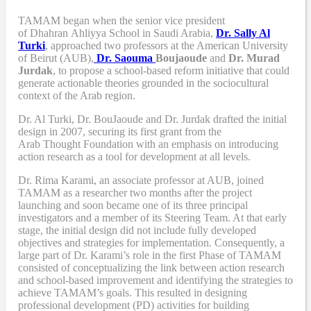
TAMAM began when
the senior vice president
of Dhahran Ahliyya School in Saudi Arabia,
Dr. Sally Al
Turki
,
approached two professors at the American University
of Beirut (AUB),
Dr. Saouma
Boujaoude
and
Dr. Murad
Jurdak
,
to propose a school-based reform
initiative
that
could
generate actionable theories grounded in the sociocultural
context of the Arab region.
Dr. Al Turki
,
Dr. BouJaoude
and
Dr. Jurdak drafted the initial
design
in 2007,
securing its first grant from the
Arab
T
hought
F
oundation with an emphasis on introducing
action research as a tool for development at all levels.
Dr. Rima Karami
,
an associate professor at AUB, joined
TAMAM as a researcher two months after the project
launching and soon became one of its three principal
investigators and a member of its Steering Team. At that early
stage, the initial design did not include fully developed
objectives and strategies for implementation. Consequently, a
large part of Dr. Karami’s role in the first Phase of TAMAM
consisted of conceptualizing the link between action research
and school-based improvement and identifying the strategies to
achieve TAMAM’s goals. This resulted in designing
professional development (PD) activities
for
building