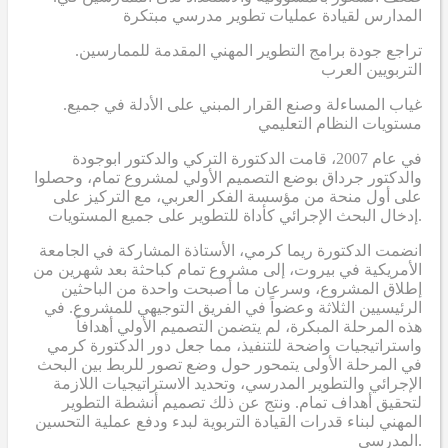
المدارس لقيادة عمليات تطوير مدرسي مبتكرة
.تراجع جودة برامج التطوير المهني المقدمة للممارسين
التربويين العرب
.غياب المساءلة وصنع القرار المبني على الأدلة في جميع
مستويات النظام التعليمي
في عام 2007، قامت الدكتورة التركي والدكتور ابوجودة
والدكتور جرداق بوضع التصميم الأولي لمشروع تمام، وحصلوا
على أول منحة من مؤسسة الفكر العربي، مع التركيز على
إدخال البحث الإجرائي كأداة للتطوير على جميع المستويات.
انضمت الدكتورة ريما كرمي، الأستاذة المشاركة في الجامعة
الأمريكية في بيروت، إلى مشروع تمام كباحثة بعد شهرين من
إطلاق المشروع، وسرعان ما أصبحت واحدة من الباحثين
الرئيسيين الثلاثة وعضواً في الفريق التوجيهي للمشروع. في
هذه المرحلة المبكرة، لم يتضمن التصميم الأولي أهدافاً
واستراتيجيات واضحة للتنفيذ، مما جعل دور الدكتورة كرمي
في المرحلة الأولى يتمحور حول وضع تصور للربط بين البحث
الإجرائي والتطوير المدرسي، وتحديد الاستراتيجيات اللازمة
لتحقيق أهداف تمام. ونتج عن ذلك تصميم أنشطة التطوير
المهني لبناء قدرات القيادة التربوية لبدء ودفع عملية التحسين
المدرسي.