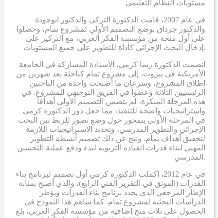
مستويات النظام التعليمي
في عام 2007، قامت الدكتورة التركي والدكتور ابوجودة
والدكتور جرداق بوضع التصميم الأولي لمشروع تمام، وحصلوا
على أول منحة من مؤسسة الفكر العربي، مع التركيز على
إدخال البحث الإجرائي كأداة للتطوير على جميع المستويات.
انضمت الدكتورة ريما كرمي، الأستاذة المشاركة في الجامعة
الأمريكية في بيروت، إلى مشروع تمام كباحثة بعد شهرين من
إطلاق المشروع، وسرعان ما أصبحت واحدة من الباحثين
الرئيسيين الثلاثة وعضواً في الفريق التوجيهي للمشروع. في
هذه المرحلة المبكرة، لم يتضمن التصميم الأولي أهدافاً
واستراتيجيات واضحة للتنفيذ، مما جعل دور الدكتورة كرمي
في المرحلة الأولى يتمحور حول وضع تصور للربط بين البحث
الإجرائي والتطوير المدرسي، وتحديد الاستراتيجيات اللازمة
لتحقيق أهداف تمام. ونتج عن ذلك تصميم أنشطة التطوير
المهني لبناء قدرات القيادة التربوية لبدء ودفع عملية التحسين
المدرسي.
في عام 2012، أكملت الدكتورة كرمي أول تصميم لبرنامج بناء
القدرات (الموثق في التقرير الفني الرابع)، والذي أصبح بمثابة
الإطار المرجعي الذي يحدد برنامج بناء القدرات ويؤطر
الدراسات البحثية لمشروع تمام. كما ساهم هذا النموذج في
الحصول على ثلاث منح إضافية من مؤسسة الفكر العربي، بلغ