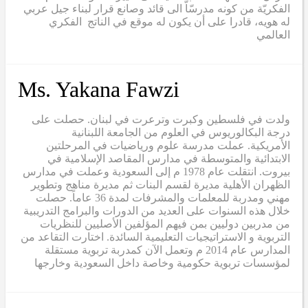
الفكريّة من كونه مدرسّاّ الى قائد وصانع قرار لبناء جيل عربي
له هويه، قادرا على أن يكون له موقع في الناتج الفكري
العالمي
Ms. Yakana Fawzi
ولدت في فلسطين وكبرت وترعرت في لبنان. حصلت على
درجة البكالوريوس في العلوم من الجامعة اللبنانية
الأمريكية. عملت مدرسة علوم ورياضيات في المرحلتين
الابتدائية والمتوسطة في مدارس المقاصد الإسلامية في
بيروت. انتقلت عام 1978 م إلى السعودية وعملت في مدارس
الظهران الأهلية مديرة لقسم البنات ثم مديرة مناهج وتطوير
مهني ومدربة للمعلمات والمشرفات لمدة 36 عاماً. حصلت
خلال هذه السنوات على العديد من الدورات والبرامج التدريبية
من مدربين دوليين بمن فيهم المؤلفين الأصليين للنظريات
التربوية و الاستراتيجيات التعليمية السائدة. اختارت التقاعد من
المدارس عام 2014 م وتعمل الآن كمدربة تربوية مستقلة
لمؤسسات تربوية حكومية وخاصة داخل السعودية وخارجها