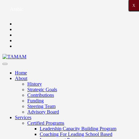
X
X
X
X
X
X
X
X
X
X
X
X
X
X
X
X
X
X
X
X
X
Arabic
Home
About
History
Strategic Goals
Contributions
Funding
Steering Team
Advisory Board
Services
Certified Programs
Leadership Capacity Building Program
Coaching For Leading School Based