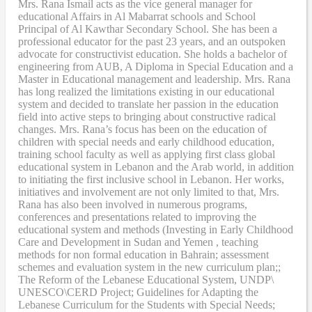
Mrs. Rana Ismail acts as the vice general manager for
educational Affairs in Al Mabarrat schools and School
Principal of Al Kawthar Secondary School. She has been a
professional educator for the past 23 years, and an outspoken
advocate for constructivist education. She holds a bachelor of
engineering from AUB, A Diploma in Special Education and a
Master in Educational management and leadership. Mrs. Rana
has long realized the limitations existing in our educational
system and decided to translate her passion in the education
field into active steps to bringing about constructive radical
changes. Mrs. Rana’s focus has been on the education of
children with special needs and early childhood education,
training school faculty as well as applying first class global
educational system in Lebanon and the Arab world, in addition
to initiating the first inclusive school in Lebanon. Her works,
initiatives and involvement are not only limited to that, Mrs.
Rana has also been involved in numerous programs,
conferences and presentations related to improving the
educational system and methods (Investing in Early Childhood
Care and Development in Sudan and Yemen , teaching
methods for non formal education in Bahrain; assessment
schemes and evaluation system in the new curriculum plan;;
The Reform of the Lebanese Educational System, UNDP\
UNESCO\CERD Project; Guidelines for Adapting the
Lebanese Curriculum for the Students with Special Needs;