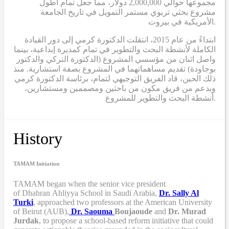
مجموعها حوالي 2,000,000 دولار، مما جعل تمام أطول
مشروع بحثي تربوي مستمر التمويل في تاريخ الجامعة
الأمريكية في بيروت.
ابتداءً من عام 2015، انتقلت الدكتورة كرمي إلى دور القيادة
الكاملة لأنشطة البحث والتطوير في تمام كمديرة إبداعية، بينما
واصل اثنان من مؤسسي المشروع (الدكتورة التركي والدكتور
بوجاودة) تقديم مساهماتهما في المشروع بصفة استشارية. منذ
ذلك الحين، قاد الفريق التوجيهي لتمام، برئاسة الدكتورة كرمي
وبدعم من فريق مكون من باحثين ومصممين ومستشارين،
أنشطة البحث والتطوير للمشروع.
History
TAMAM Initiation
TAMAM began when
the senior vice president
of Dhahran Ahliyya School in Saudi Arabia,
Dr. Sally Al
Turki
,
approached two professors at the American University
of Beirut (AUB),
Dr. Saouma
Boujaoude
and
Dr. Murad
Jurdak
,
to propose a school-based reform
initiative
that
could