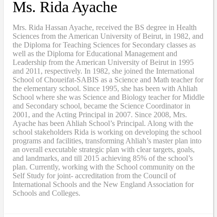
Ms. Rida Ayache
Mrs. Rida Hassan Ayache, received the BS degree in Health
Sciences from the American University of Beirut, in 1982, and
the Diploma for Teaching Sciences for Secondary classes as
well as the Diploma for Educational Management and
Leadership from the American University of Beirut in 1995
and 2011, respectively. In 1982, she joined the International
School of Choueifat-SABIS as a Science and Math teacher for
the elementary school. Since 1995, she has been with Ahliah
School where she was Science and Biology teacher for Middle
and Secondary school, became the Science Coordinator in
2001, and the Acting Principal in 2007. Since 2008, Mrs.
Ayache has been Ahliah School’s Principal. Along with the
school stakeholders Rida is working on developing the school
programs and facilities, transforming Ahliah’s master plan into
an overall executable strategic plan with clear targets, goals,
and landmarks, and till 2015 achieving 85% of the school’s
plan. Currently, working with the School community on the
Self Study for joint- accreditation from the Council of
International Schools and the New England Association for
Schools and Colleges.