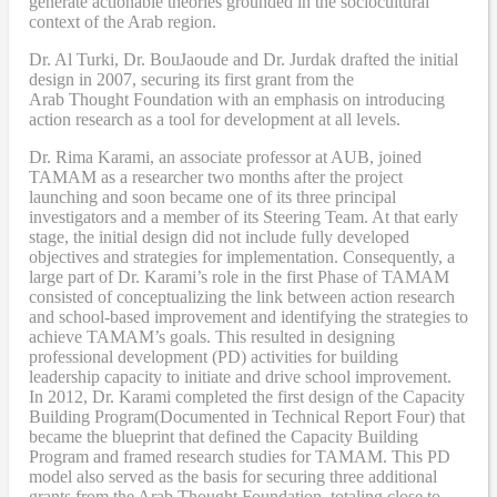
generate actionable theories grounded in the sociocultural
context of the Arab region.
Dr. Al Turki
,
Dr. BouJaoude
and
Dr. Jurdak drafted the initial
design
in 2007,
securing its first grant from the
Arab
T
hought
F
oundation with an emphasis on introducing
action research as a tool for development at all levels.
Dr. Rima Karami
,
an associate professor at AUB, joined
TAMAM as a researcher two months after the project
launching and soon became one of its three principal
investigators and a member of its Steering Team. At that early
stage, the initial design did not include fully developed
objectives and strategies for implementation. Consequently, a
large part of Dr. Karami’s role in the first Phase of TAMAM
consisted of conceptualizing the link between action research
and school-based improvement and identifying the strategies to
achieve TAMAM’s goals. This resulted in designing
professional development (PD) activities
for
building
leadership capacity to initiate and drive school improvement.
In 2012, Dr. Karami completed the
first design of the Capacity
Building Program
(Documented in Technical Report Four
) that
became
the blueprint that defined the Capacity Building
Program and framed research studies for TAMAM. This PD
model also served as the
basis
for securing three additional
grants from the Arab Thought Foundation
,
totaling close to