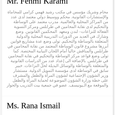
Mr. Fehmi Karami
محام وشريك مؤسس في مكتب رشيد فهمي كرامي للمحاماة
والإستشارات القانونية. محكم ووسيط دولي معتمد لدى عدد
من المراكز المحلية والعالمية. مدرب معتمد على الوساطة
والتحكيم لدى نقابة المحامين في طرابلس ومركز التسوية
الفعالة للنزاعات– لندن ومعهد المحكمين القانونين. وضع
وشارك في العديد من الدورات التدريبية المحلية والدولية
المتعلقة بالوساطة والتحكيم. تولى وضع عدة مشاريع قوانين
أبرزها مشروع قانون الوساطة المعتمد من نقابة المحامين في
طرابلس والمناقش حالياً أمام اللجان النيابية المختصة. كما
تولى وضع قواعد مركز الوساطة والتحكيم في نقابة المحامين
في طرابلس. بالإضافة الى إعداد عدد من الدراسات القانونية
والمتعلقة بالوساطة والوسائل البديلة لحلّ النزاعات. خبير
سابق في الوساطة لدى مؤسسة التمويل الدولية. مستشار
وزير الشؤون الإجتماعية لشؤون المرأة والطفل والمشرف
على خطة وزارة الشؤون الموضوعة لحماية المرأة والطفل
والموقعة مع الـيونيسف. عضو في جمعية بيت التدريب والحوار
Ms. Rana Ismail