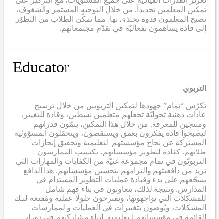
تعزيز القدرات القيادية على جميع المستويات، مع التركيز على
تمكين المعلمين تحديداً. من خلال التوجيه المستمر والشغوف،
يصبح المعلمون قدوة يحتذى بها، مما يمكّن الطلاب من التطوّر
إلى قادة يساهمون بفعاليّة في تقدّم مجتمعاتهم.
Educator
التربوي
تكرّس “تمام” جهودها لتمكين التربويين من خلال ترسيخ
عادات ذهنية تحوليّة تجعلهم متعلمين نشطين، وقادة للتغيير،
ومنتجين للمعرفة. من خلال هذا التمكين، ينمّون قدراتهم
ليصبحوا قادة يفكرون بعمق ويستقصون، ويتحمّلون المسؤولية
المشتركة عن نجاح مؤسستهم التعليمية وتحقيق إنجازات
طلابهم. كقادة لتطوير مؤسساتهم، يكتسب الممارسون
التربويّون في تمام مجموعة غنيّة من الكفايات والمهارات التي
تزيد من دافعيتهم والتزامهم بتحسين مؤسساتهم. هذا الدافع
يشجّعهم على بدء وقيادة عمليات التطوير المستدام في
المدارس. ونتيجة لذلك، يتعاونون في بناء فهم شامل
للمشكلات التي يواجهونها، ويقترحون حلولًا عملية ومُقنعة لتلك
المشكلات، ويُوصون بتغييرات في العمليات والممارسات
القائمة في مؤسساتهم التعليمية. أثناء مشاركتهم في دورات