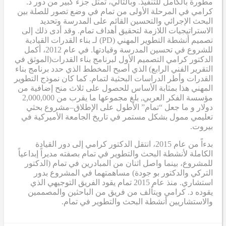
مطورة بالكامل للتنفيذ. وبالتالي، تمثّل جزء كبير من دور د.
كرامي في المرحلة الأولى من تمام في وضع تصور للصلة بين
البحث الإجرائي والتحسين القائم على المدرسة وتحديد
الاستراتيجيات اللازمة لتحقيق أهداف تمام. وقد أدى ذلك إلى
تصميم أنشطة التطوير المهني (PD)
لـ
بناء القدرات القيادية
للشروع في تحسين المدرسة وقيادتها. في عام 2012، أكمل
الدكتور كرامي
التصميم الأول لبرنامج بناء القدرات
(الموثق في
التقرير الفني الرابع
) الذي أصبح
المخطط الذي حدد برنامج بناء
القدرات وأطر الدراسات البحثية لتمام. كما كان نموذج التطوير
المهني هذا بمثابة
الأساس
للحصول على ثلاث منح إضافية من
مؤسسة الفكر العربي
,
بلغ مجموعها ما يقرب من 2,000,000
دولار
و
ما جعل “تمام” الأطول على الإطلاق
–
مشروع بحثي
تعليمي ممول بشكل مستمر في تاريخ الجامعة الأميركية في
بيروت.
بدءاً من عام 2015، انتقل الدكتور كرامي إلى دور القيادة
الكاملة لأنشطة البحث والتطوير في تمام بصفته مديراً إبداعياً
للمشروع، بينما واصل اثنان من المبادرين في تمام (الدكتور
التركي والدكتور بو جودة) مساهمتهما في المشروع بدور
استشاري. منذ عام 2015
تمام
يقود الفريق التوجيهي الذي
يقوده د. كرامي ويتألف من فريق من الباحثين والمصممين
والاستشاريين أنشطة البحث والتطوير في تمام.