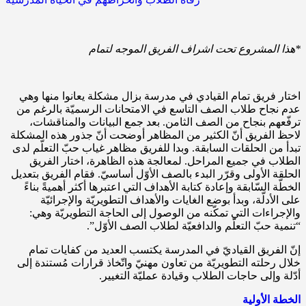
*هذا المشروع تحت اشراف الفريق الموجه لتمام
اختار فريق تمام القيادي في مدرسة بزال مشكلة يعانوا منها وهي
عدم نجاح طلاب الصف التاسع في الامتحانات الرسميّة بالرغم من
ترفّعهم بنجاح من الصف الثامن. بعد جمع البيانات والمناقشات،
لاحظ الفريق أنّ الكثير من المظاهر أوضحت أنّ جذور هذه المشكلة
تبدأ من الحلقات السابقة. وبدا للفريق مظاهر غياب حبّ التعلّم لدى
الطلاب في جميع المراحل. لمعالجة هذه الظاهرة، اختار الفريق
الحلقة الأولى وقرّر البدء بالصف الأوّل أساسيّ. فقام الفريق بتعديل
الخطّة السّابقة وإعادة كتابة الأهداف التي اعتبرها أكثر أهميةً بناءً
على الأدلّة، وبدأ بوضع الغايات والأهداف التطويريّة والإجرائيّة
والإجراءات التي تمكّنه من الوصول إلى الحاجة التطويريّة وهي:
“تنمية حبّ التعلّم والدافعيّة لطلاب الصف الأوّل”.
إنّ الفريق القياديّ في المدرسة يكتسب العديد من كفايات تمام
خلال رحلته التطويريّة من تعاون مهنيّ واتّخاذ قرارات مُستندة إلى
أدّلة وإلى حاجات الطلاب وقيادة عمليّة التغيير.
الخطة الأولية