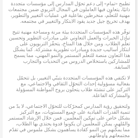
تطمح «تمام» إلى دعم تحوّل المدارس إلى مؤسسات متجددة
ذاتيًا، يتعاون فيها العاملون في المجال التربوي ضمن مجتمعات
مهنية للتعلّم، منخرطين بفاعلية في عمليات التغيير والتطوير،
بهدف تخريج جيل جديد يقود الابتكار والتغيير في مجتمعه.
توفّر هذه المؤسسات المتجددة بيئة مرنة ومساحة مهنية تتيح
تبادل الخبرات والعمل التعاوني على مبادرات التطوير وتحسين
تعلّم الطلاب. ومن خلال هذا المناخ، يتحفّز التربويون على
ابتكار أساليب جديدة ومبادرات تطويرية مشتركة. كما يشكّل
هذا التعاون منصة للتعلّم المستمر والنمو المهني، مما يسمح
للمشاركين باستخلاص الدروس من التحديات والتجارب
السابقة.
لا تكتفي هذه المؤسسات المتجددة بتبنّي التغيير، بل تتحمّل
بفعالية مسؤولية إحداث التحوّل الثقافي والاجتماعي، مع
التركيز على تنشئة طلاب يتحلّون بروح المواطنة المسؤولة
والمشاركة الفاعلة.
ولتحقيق رؤية المدارس كمحرّكات للتحوّل الاجتماعي، لا بدّ من
تنمية القدرات القيادية على جميع المستويات، مع التركيز
بشكل خاص على تمكين المعلّمين. فمن خلال الإرشاد المستمر
والمُلهم، يمكن للمعلّمين أن يكونوا قدوة يحتذي بها الطلاب،
مما يمكّنهم من النمو كقادة يساهمون بشكل ملموس في تقدّم
مجتمعاتهم وأوطانهم.