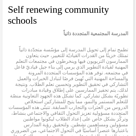
Self renewing community
schools
المدرسة المجتمعية المتجددة ذاتياً
تطمح تمام إلى تحويل المدرسة إلى مؤسّسة متجدّدة ذاتياّ
تمتلك خزينًا من القدرات القياديّة للتغيير، حيث يتعاون
الممارسون التربويون فيها وينخرطون في مجتمعات التعلم
المهنية لقيادة التطوير الذي يرمي إلى بناء جيل قياديّ فاعل
في مجتمعه. توفر هذه المؤسسات المتجددة المرونة
والمساحة المهنية التي تُهيئ فرصًا لتبادل الخبرات والعمل
التشاركي في تحقيق التطوير وتحسين تعلم الطلاب. ونتيجة
لذلك، يتم تحفيز الممارسين على إطلاق وقيادة مبادرات
تطوريّة بشكل تشاركي. كما تشكل هذه الجهود التعاونية منصّة
للتعلم المستمر والنمو، مما يتيح للمشاركين استخلاص
الدروس من العثرات والتجارب السابقة. تتبنّى هذه المؤسسات
المتجددة مسؤولية تعزيز التحول الثقافي والاجتماعي بنشاط،
وتركّز بشكل خاص على إعداد الطلاب ليكونوا مواطنين
مسؤولين ومساهمين نشطين. ولتحقيق رؤية المدارس
باعتبارها عنصراً أساسيّاً في التحول الاجتماعي، من الضروري