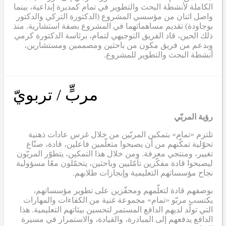
الكاملة لأنشطة البحث والتطوير في تمام كمديرة إبداعية، بينما
واصل اثنان من مؤسسي المشروع (الدكتورة التركي والدكتور
بوجاودة) تقديم مساهماتهما في المشروع بصفة استشارية. منذ
ذلك الحين، قاد الفريق التوجيهي لتمام، برئاسة الدكتورة كرمي
وبدعم من فريق مكون من باحثين ومصممين ومستشارين،
أنشطة البحث والتطوير للمشروع.
مربٍّ / تربويّ
رؤية المربّي
تلتزم «تمام» بتمكين المربّين من خلال غرس عادات ذهنية
تحوّلية تمكّنهم من أن يصبحوا متعلّمين فاعلين، قادة، صنّاع
تغيير، ومنتجي معرفة. ومن خلال هذا التمكين، يتطوّر المربّون
ليصبحوا قادة مفكّرين تأمّليين وباحثين، يتحمّلون معًا مسؤولية
نجاح مؤسساتهم التعليمية وإنجازات طلابهم.
بوصفهم قادة لتعلّمهم ومحفّزين على تطوير مؤسساتهم،
يكتسب مربّو «تمام» مجموعة غنية من الكفاءات والمهارات
التي تولّد لديهم الدافع المستمر لتحسين بيئاتهم التعليمية. هذا
الدافع يدفعهم إلى المبادرة، والقيادة، والاستمرار في مسيرة