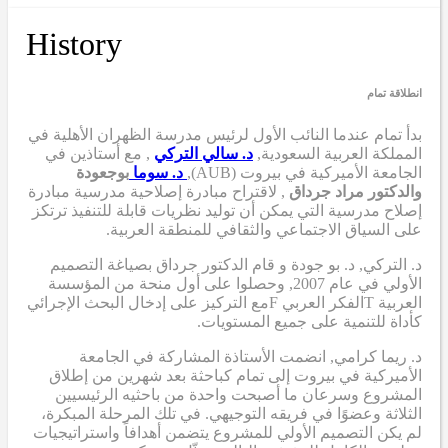
History
انطلاقة تمام
بدأ تمام عندما
النائب الأول لرئيس مدرسة الظهران الأهلية في
المملكة العربية السعودية,
د. سالي التركي
,
مع أستاذين في
الجامعة الأميركية في بيروت (AUB),
د. سوما
بوجعودة
والدكتور مراد جرداق
,
لاقتراح مبادرة إصلاحية مدرسية
مبادرة
إصلاح مدرسية
التي
يمكن أن
توليد نظريات قابلة للتنفيذ ترتكز
على السياق الاجتماعي والثقافي للمنطقة العربية.
د. التركي
,
د. بو جودة
و
قام الدكتور جرداق بصياغة التصميم
الأولي
في عام 2007,
وحصلوا على أول منحة من المؤسسة
العربية
T
الفكر العربي
F
مع التركيز على إدخال البحث الإجرائي
كأداة للتنمية على جميع المستويات.
د. ريما كرامي
,
انضمت الأستاذة المشاركة في الجامعة
الأميركية في بيروت إلى تمام كباحثة بعد شهرين من إطلاق
المشروع وسرعان ما أصبحت واحدة من باحثيه الرئيسيين
الثلاثة وعضوًا في فريقه التوجيهي. في تلك المرحلة المبكرة،
لم يكن التصميم الأولي للمشروع يتضمن أهدافاً واستراتيجيات