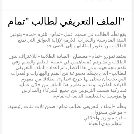
"الملف التعريفي لطالب "تمام
يقع تعلّم الطالب في صميم عمل «تمام». تلتزم «تمام» بتوفير
البيئة المدرسية والقدرات اللازمة لإزالة العوائق التي تمنع
الطلاب من تطوير إمكاناتهم إلى أقصى حد.
يعتمد نموذج «تمام» مصطلح «القيادة الطلابية» للاعتراف بدور
الطلاب وتقديرهم كمساهمين في عملية التعليم والتعلّم وفي
تقدم مجتمعهم. وفي هذا الإطار، تم إعداد «الملف التعريفي
للطالب» الذي يجسّد مجموعة من القيم والمهارات والقدرات
التي يجب أن يتحلّى بها خريج «تمام»، انطلاقاً من مفهوم
القيادة الطلابية. وقد تم تطوير هذا الملف من خلال عملية
تشاركية شملت التربويين من جميع الشركاء والمدارس
والمؤسسات التعليمية التابعة لـ«تمام».
ينظَّم «الملف التعريفي لطالب تمام» ضمن ثلاث فئات رئيسية:
– مواطن مسؤول
– فرد متوازن وأخلاقي
– متعلم مدى الحياة