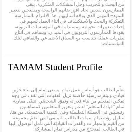
من البحث والتجريب وحل المشكلات المتكررة، يبقى
الممارسون نقديين تجاه افتراضاتهم الراسخة ومنفتحين لتغيير
النموذج المهني الذي يوجّه أساليبهم. هذا الالتزام بالممارسة
التفكريّة والبحث والاستكشاف في أثناء العمل يُسهم في
إحداث تغييرات تحويلية ومستدامة في المؤسسات التربوية،
يقودها الممارسون التربويون في الميدان، ويساهم في انتاج
نظريات عمليّة تتناسب مع السياق الاجتماعي والثقافي لتلك
المؤسسات.
TAMAM Student Profile
تعلّم الطالب هو أساس عمل تمام. يسعى تمام إلى بناء خزين
قيادي وبيئة مدرسيّة حاضنة تزيل العقبات التي تقف في وجه
تمكين المتعلّم من بناء قدراته ونموّه الشخصّي. تتبنّى مقاربة
تمام “قيادة المتعلّم” لدعم وتعزيز المتعلمين كمساهمين
رئيسيّين في العمليّة التعليميّة وفي التنمية المجتمعيّة. من هنا،
تتناول رؤية تمام سمات الطالب التمامي التي تضمّ مجموعة
من القيم والمهارات والقدرات القياديّة التي نأمل الوصول إليها
في الطالب المتخرّج من مدراس تمام المشاركة.