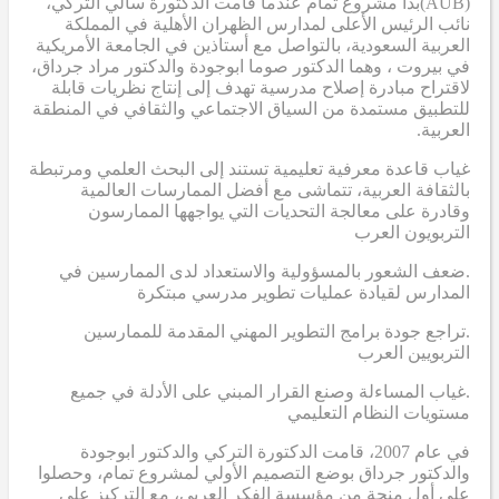
(AUB)
بدأ مشروع تمام عندما قامت الدكتورة سالي التركي،
نائب الرئيس الأعلى لمدارس الظهران الأهلية في المملكة
العربية السعودية، بالتواصل مع أستاذين في الجامعة الأمريكية
في بيروت ، وهما الدكتور صوما ابوجودة والدكتور مراد جرداق،
لاقتراح مبادرة إصلاح مدرسية تهدف إلى إنتاج نظريات قابلة
للتطبيق مستمدة من السياق الاجتماعي والثقافي في المنطقة
العربية.
غياب قاعدة معرفية تعليمية تستند إلى البحث العلمي ومرتبطة
بالثقافة العربية، تتماشى مع أفضل الممارسات العالمية
وقادرة على معالجة التحديات التي يواجهها الممارسون
التربويون العرب
.ضعف الشعور بالمسؤولية والاستعداد لدى الممارسين في
المدارس لقيادة عمليات تطوير مدرسي مبتكرة
.تراجع جودة برامج التطوير المهني المقدمة للممارسين
التربويين العرب
.غياب المساءلة وصنع القرار المبني على الأدلة في جميع
مستويات النظام التعليمي
في عام 2007، قامت الدكتورة التركي والدكتور ابوجودة
والدكتور جرداق بوضع التصميم الأولي لمشروع تمام، وحصلوا
على أول منحة من مؤسسة الفكر العربي، مع التركيز على