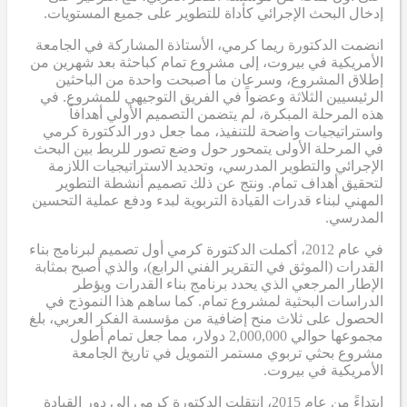
إدخال البحث الإجرائي كأداة للتطوير على جميع المستويات.
انضمت الدكتورة ريما كرمي، الأستاذة المشاركة في الجامعة
الأمريكية في بيروت، إلى مشروع تمام كباحثة بعد شهرين من
إطلاق المشروع، وسرعان ما أصبحت واحدة من الباحثين
الرئيسيين الثلاثة وعضواً في الفريق التوجيهي للمشروع. في
هذه المرحلة المبكرة، لم يتضمن التصميم الأولي أهدافاً
واستراتيجيات واضحة للتنفيذ، مما جعل دور الدكتورة كرمي
في المرحلة الأولى يتمحور حول وضع تصور للربط بين البحث
الإجرائي والتطوير المدرسي، وتحديد الاستراتيجيات اللازمة
لتحقيق أهداف تمام. ونتج عن ذلك تصميم أنشطة التطوير
المهني لبناء قدرات القيادة التربوية لبدء ودفع عملية التحسين
المدرسي.
في عام 2012، أكملت الدكتورة كرمي أول تصميم لبرنامج بناء
القدرات (الموثق في التقرير الفني الرابع)، والذي أصبح بمثابة
الإطار المرجعي الذي يحدد برنامج بناء القدرات ويؤطر
الدراسات البحثية لمشروع تمام. كما ساهم هذا النموذج في
الحصول على ثلاث منح إضافية من مؤسسة الفكر العربي، بلغ
مجموعها حوالي 2,000,000 دولار، مما جعل تمام أطول
مشروع بحثي تربوي مستمر التمويل في تاريخ الجامعة
الأمريكية في بيروت.
ابتداءً من عام 2015، انتقلت الدكتورة كرمي إلى دور القيادة