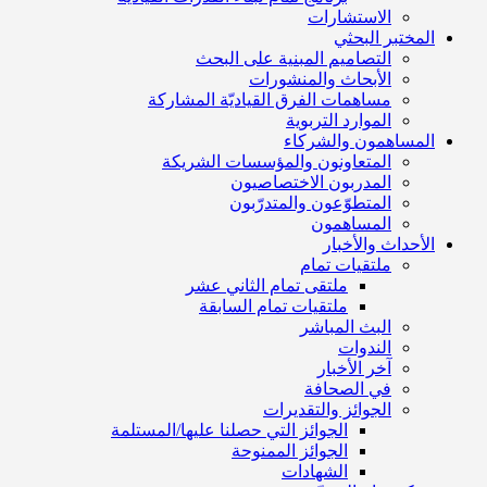
الاستشارات
المختبر البحثي
التصاميم المبنية على البحث
الأبحاث والمنشورات
مساهمات الفرق القياديّة المشاركة
الموارد التربوية
المساهمون والشركاء
المتعاونون والمؤسسات الشريكة
المدربون الاختصاصيون
المتطوّعون والمتدرّبون
المساهمون
الأحداث والأخبار
ملتقيات تمام
ملتقى تمام الثاني عشر
ملتقيات تمام السابقة
البث المباشر
الندوات
آخر الأخبار
في الصحافة
الجوائز والتقديرات
الجوائز التي حصلنا عليها/المستلمة
الجوائز الممنوحة
الشهادات