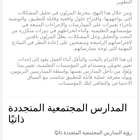
التطوير.
ومن خلال هذا النهج، ينخرط المربّون في تحليل المشكلات
التي يواجهونها، واقتراح حلول واقعية وقابلة للتطبيق، والتوصية
بإجراء تغييرات على الممارسات والإجراءات المتبعة في
مؤسساتهم التعليمية. وأثناء انخراطهم في دورات متكرّرة من
البحث والتحليل وحل المشكلات، يظلّ المربّون ناقدين
لافتراضاتهم الراسخة ومنفتحين على إعادة النظر في النماذج
المهنية التي توجه ممارساتهم.
إن هذا الالتزام بالبحث والتأمّل أثناء العمل يقود إلى إحداث
تغيير تحويلي ومستدام في المؤسسات التعليمية، تغيير يبدأ
ويُقاد من داخل المدارس نفسها بواسطة الممارسين التربويين،
ويولّد معرفة عملية قابلة للتطبيق تتناسب مع السياق
الاجتماعي والثقافي لتلك المؤسسات.
المدارس المجتمعية المتجددة
ذاتيًا
رؤية المدارس المجتمعية المتجددة ذاتيًا