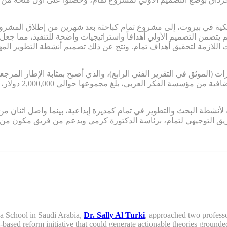
يكية في بيروت، إلى مشروع تمام كباحثة بعد شهرين من إطلاق المشروع
 يتضمن التصميم الأولي أهدافاً واستراتيجيات واضحة للتنفيذ، مما ج
 اللازمة لتحقيق أهداف تمام. ونتج عن ذلك تصميم أنشطة التطوير المهني
ء القدرات (الموثق في التقرير الفني الرابع)، والذي أصبح بمثابة الإطار ال
لمشروع تمام. كما س
 القيادة الكاملة لأنشطة البحث والتطوير في تمام كمديرة إبداعية، بينما واصل
فريق التوجيهي لتمام، برئاسة الدكتورة كرمي وبدعم من فريق مكون م
ya School in Saudi Arabia,
Dr. Sally Al Turki
,
approached two professo
l-based reform
initiative
that
could
generate actionable theories grounded