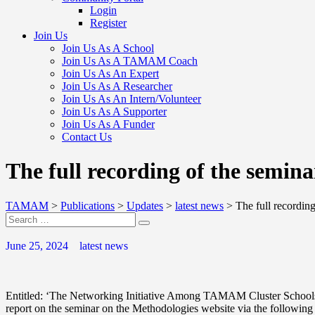
Login
Register
Join Us
Join Us As A School
Join Us As A TAMAM Coach
Join Us As An Expert
Join Us As A Researcher
Join Us As An Intern/Volunteer
Join Us As A Supporter
Join Us As A Funder
Contact Us
The full recording of the semin
TAMAM
>
Publications
>
Updates
>
latest news
>
The full recordin
June 25, 2024
latest news
Entitled: ‘The Networking Initiative Among TAMAM Cluster Schools i
report on the seminar on the Methodologies website via the following 