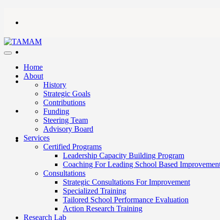
Home
About
History
Strategic Goals
Contributions
Funding
Steering Team
Advisory Board
Services
Certified Programs
Leadership Capacity Building Program
Coaching For Leading School Based Improvemen
Consultations
Strategic Consultations For Improvement
Specialized Training
Tailored School Performance Evaluation
Action Research Training
Research Lab