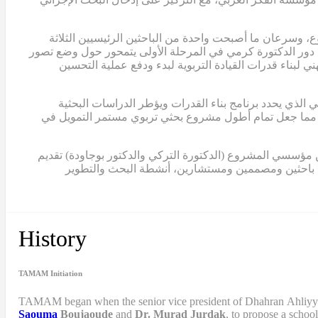
، وسرعان ما أصبحت واحدة من الباحثين الرئيسيين الثلاثة
عل دور الدكتورة كرمي في المرحلة الأولى يتمحور حول وضع تصور
 لبناء قدرات القيادة التربوية لبدء ودفع عملية التحسين
مرجعي الذي يحدد برنامج بناء القدرات ويؤطر الدراسات البحثية
اهم هذا النموذج في الحصول على ثلاث منح إضافية من مؤسسة الفكر العربي، بلغ مجموعها حوالي 2,000,000 دولار، مما جعل تمام أطول مشروع بحثي تربوي مستمر التمويل في
 اثنان من مؤسسي المشروع (الدكتورة التركي والدكتور بوجاودة) تقديم
ن باحثين ومصممين ومستشارين، أنشطة البحث والتطوير
History
TAMAM Initiation
TAMAM began when
the senior vice president of Dhahran Ahliy
Saouma
Boujaoude
and
Dr. Murad Jurdak
,
to propose a schoo