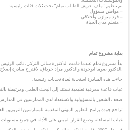
والمؤسسات التعليمية.
تم تنظيم “ملف تعريف الطالب تمام” تحت ثلاث فئات رئيسية:
– مواطن مسؤول
– فرد متوازن وأخلاقي
– متعلم مدى الحياة
بداية مشروع تمام
بدأ مشروع تمام عندما قامت الدكتورة سالي التركي، نائب الرئيس ا
الدكتور صوما ابوجودة والدكتور مراد جرداق، لاقتراح مبادرة إصلاح مدرسية تهدف إلى إنتاج نظريات قابلة للتطبيق مستمدة من السياق الاجتماعي والثقافي في المنطقة العربية.
.جاءت هذه المبادرة استجابة لعدة تحديات رئيسية
غياب قاعدة معرفية تعليمية تستند إلى البحث العلمي ومرتبطة بالث
ضعف الشعور بالمسؤولية والاستعداد لدى الممارسين في المدارس 
تراجع جودة برامج التطوير المهني المقدمة للممارسين التربويين الع
غياب المساءلة وصنع القرار المبني على الأدلة في جميع مستويات ال
في عام 2007، قامت الدكتورة التركي والدكتور ابوجودة 