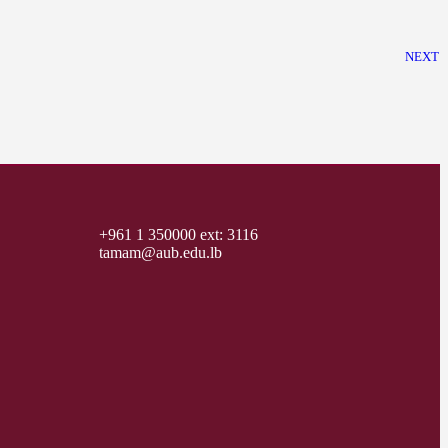
NEXT
+961 1 350000 ext: 3116
tamam@aub.edu.lb