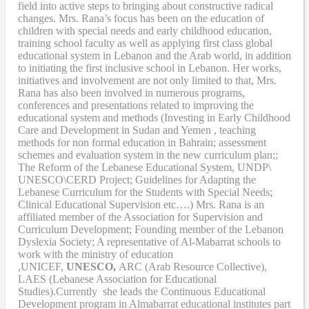
field into active steps to bringing about constructive radical
changes. Mrs. Rana’s focus has been on the education of
children with special needs and early childhood education,
training school faculty as well as applying first class global
educational system in Lebanon and the Arab world, in addition
to initiating the first inclusive school in Lebanon. Her works,
initiatives and involvement are not only limited to that, Mrs.
Rana has also been involved in numerous programs,
conferences and presentations related to improving the
educational system and methods (Investing in Early Childhood
Care and Development in Sudan and Yemen , teaching
methods for non formal education in Bahrain; assessment
schemes and evaluation system in the new curriculum plan;;
The Reform of the Lebanese Educational System, UNDP\
UNESCO\CERD Project; Guidelines for Adapting the
Lebanese Curriculum for the Students with Special Needs;
Clinical Educational Supervision etc….) Mrs. Rana is an
affiliated member of the Association for Supervision and
Curriculum Development; Founding member of the Lebanon
Dyslexia Society; A representative of Al-Mabarrat schools to
work with the ministry of education
,UNICEF,
UNESCO,
ARC (Arab Resource Collective),
LAES (Lebanese Association for Educational
Studies).Currently she leads the Continuous Educational
Development program in Almabarrat educational institutes part