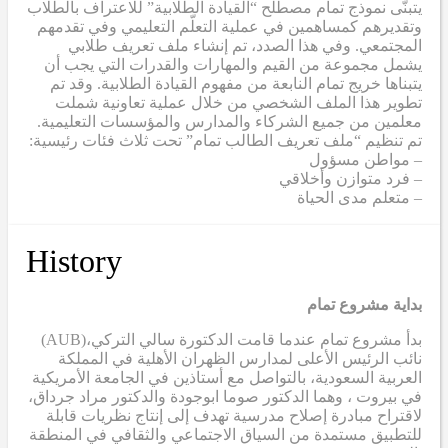
يتبنّى نموذج تمام مصطلح “القيادة الطلابية” للاعتراف بالطلاب
وتقديرهم كمساهمين في عملية التعلّم التعليمي وفي تقدمهم
المجتمعي. وفي هذا الصدد، تم إنشاء ملف تعريف طلابي
يشمل مجموعة من القيم والمهارات والقدرات التي يجب أن
يتبناها خريج تمام النابعة من مفهوم القيادة الطلابية. وقد تم
تطوير هذا الملف الشخصي من خلال عملية تعاونية شملت
معلمين من جميع الشركاء والمدارس والمؤسسات التعليمية.
تم تنظيم “ملف تعريف الطالب تمام” تحت ثلاث فئات رئيسية:
– مواطن مسؤول
– فرد متوازن وأخلاقي
– متعلم مدى الحياة
History
بداية مشروع تمام
(AUB)
بدأ مشروع تمام عندما قامت الدكتورة سالي التركي،
نائب الرئيس الأعلى لمدارس الظهران الأهلية في المملكة
العربية السعودية، بالتواصل مع أستاذين في الجامعة الأمريكية
في بيروت ، وهما الدكتور صوما ابوجودة والدكتور مراد جرداق،
لاقتراح مبادرة إصلاح مدرسية تهدف إلى إنتاج نظريات قابلة
للتطبيق مستمدة من السياق الاجتماعي والثقافي في المنطقة