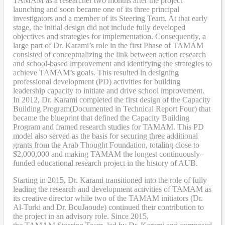
TAMAM as a researcher two months after the project
launching and soon became one of its three principal
investigators and a member of its Steering Team. At that early
stage, the initial design did not include fully developed
objectives and strategies for implementation. Consequently, a
large part of Dr. Karami’s role in the first Phase of TAMAM
consisted of conceptualizing the link between action research
and school-based improvement and identifying the strategies to
achieve TAMAM’s goals. This resulted in designing
professional development (PD) activities
for
building
leadership capacity to initiate and drive school improvement.
In 2012, Dr. Karami completed the
first design of the Capacity
Building Program
(Documented in Technical Report Four
) that
became
the blueprint that defined the Capacity Building
Program and framed research studies for TAMAM. This PD
model also served as the
basis
for securing three additional
grants from the Arab Thought Foundation
,
totaling close to
$2,000,000
and
making TAMAM the longest continuously
–
funded educational research project in the history of AUB.
Starting in 2015, Dr. Karami transitioned into the role of fully
leading the research and development activities of TAMAM as
its creative director while two of the TAMAM initiators (Dr.
Al-Turki and Dr. BouJaoude) continued their contribution to
the project in an advisory role. Since 2015,