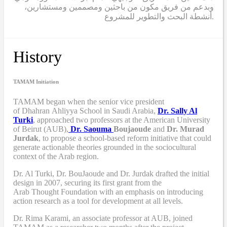
وبدعم من فريق مكون من باحثين ومصممين ومستشارين،
أنشطة البحث والتطوير للمشروع.
History
TAMAM Initiation
TAMAM began when
the senior vice president
of Dhahran Ahliyya School in Saudi Arabia,
Dr. Sally Al
Turki
,
approached two professors at the American University
of Beirut (AUB),
Dr. Saouma
Boujaoude
and
Dr. Murad
Jurdak
,
to propose a school-based reform
initiative
that
could
generate actionable theories grounded in the sociocultural
context of the Arab region.
Dr. Al Turki
,
Dr. BouJaoude
and
Dr. Jurdak drafted the initial
design
in 2007,
securing its first grant from the
Arab
T
hought
F
oundation with an emphasis on introducing
action research as a tool for development at all levels.
Dr. Rima Karami
,
an associate professor at AUB, joined