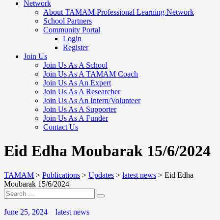
Network
About TAMAM Professional Learning Network
School Partners
Community Portal
Login
Register
Join Us
Join Us As A School
Join Us As A TAMAM Coach
Join Us As An Expert
Join Us As A Researcher
Join Us As An Intern/Volunteer
Join Us As A Supporter
Join Us As A Funder
Contact Us
Eid Edha Moubarak 15/6/2024
TAMAM
>
Publications
>
Updates
>
latest news
>
Eid Edha
Moubarak 15/6/2024
June 25, 2024
latest news