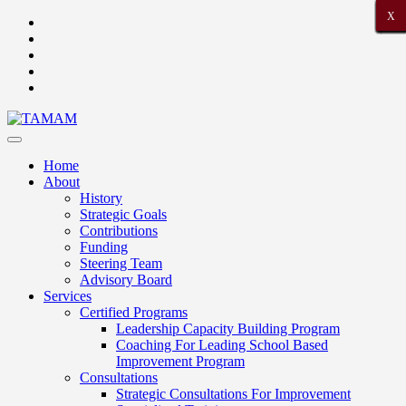
X
X
X
X
X
X
X
X
X
X
X
X
X
X
X
X
X
X
X
X
X
Home
About
History
Strategic Goals
Contributions
Funding
Steering Team
Advisory Board
Services
Certified Programs
Leadership Capacity Building Program
Coaching For Leading School Based
Improvement Program
Consultations
Strategic Consultations For Improvement