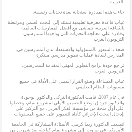
العربية.
.جاءت هذه المبادرة استجابة لعدة تحديات رئيسية
غياب قاعدة معرفية تعليمية تستند إلى البحث العلمي ومرتبطة
بالثقافة العربية، تتماشى مع أفضل الممارسات العالمية
وقادرة على معالجة التحديات التي يواجهها الممارسون
التربويون العرب
.ضعف الشعور بالمسؤولية والاستعداد لدى الممارسين في
المدارس لقيادة عمليات تطوير مدرسي مبتكرة
.تراجع جودة برامج التطوير المهني المقدمة للممارسين
التربويين العرب
.غياب المساءلة وصنع القرار المبني على الأدلة في جميع
مستويات النظام التعليمي
في عام 2007، قامت الدكتورة التركي والدكتور ابوجودة
والدكتور جرداق بوضع التصميم الأولي لمشروع تمام، وحصلوا
على أول منحة من مؤسسة الفكر العربي، مع التركيز على
إدخال البحث الإجرائي كأداة للتطوير على جميع المستويات.
انضمت الدكتورة ريما كرمي، الأستاذة المشاركة في الجامعة
الأمريكية في بيروت، إلى مشروع تمام كباحثة بعد شهرين من