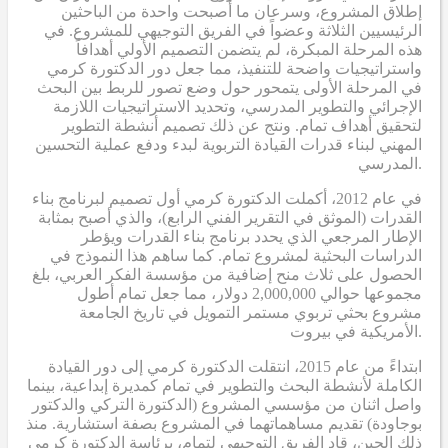
إطلاق المشروع، وسرعان ما أصبحت واحدة من الباحثين
الرئيسيين الثلاثة وعضواً في الفريق التوجيهي للمشروع. في
هذه المرحلة المبكرة، لم يتضمن التصميم الأولي أهدافاً
واستراتيجيات واضحة للتنفيذ، مما جعل دور الدكتورة كرمي
في المرحلة الأولى يتمحور حول وضع تصور للربط بين البحث
الإجرائي والتطوير المدرسي، وتحديد الاستراتيجيات اللازمة
لتحقيق أهداف تمام. ونتج عن ذلك تصميم أنشطة التطوير
المهني لبناء قدرات القيادة التربوية لبدء ودفع عملية التحسين
المدرسي.
في عام 2012، أكملت الدكتورة كرمي أول تصميم لبرنامج بناء
القدرات (الموثق في التقرير الفني الرابع)، والذي أصبح بمثابة
الإطار المرجعي الذي يحدد برنامج بناء القدرات ويؤطر
الدراسات البحثية لمشروع تمام. كما ساهم هذا النموذج في
الحصول على ثلاث منح إضافية من مؤسسة الفكر العربي، بلغ
مجموعها حوالي 2,000,000 دولار، مما جعل تمام أطول
مشروع بحثي تربوي مستمر التمويل في تاريخ الجامعة
الأمريكية في بيروت.
ابتداءً من عام 2015، انتقلت الدكتورة كرمي إلى دور القيادة
الكاملة لأنشطة البحث والتطوير في تمام كمديرة إبداعية، بينما
واصل اثنان من مؤسسي المشروع (الدكتورة التركي والدكتور
بوجاودة) تقديم مساهماتهما في المشروع بصفة استشارية. منذ
ذلك الحين، قاد الفريق التوجيهي لتمام، برئاسة الدكتورة كرمي