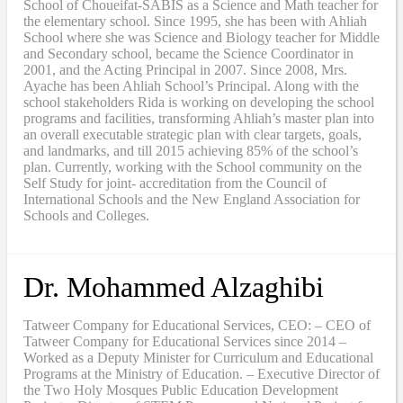
School of Choueifat-SABIS as a Science and Math teacher for
the elementary school. Since 1995, she has been with Ahliah
School where she was Science and Biology teacher for Middle
and Secondary school, became the Science Coordinator in
2001, and the Acting Principal in 2007. Since 2008, Mrs.
Ayache has been Ahliah School’s Principal. Along with the
school stakeholders Rida is working on developing the school
programs and facilities, transforming Ahliah’s master plan into
an overall executable strategic plan with clear targets, goals,
and landmarks, and till 2015 achieving 85% of the school’s
plan. Currently, working with the School community on the
Self Study for joint- accreditation from the Council of
International Schools and the New England Association for
Schools and Colleges.
Dr. Mohammed Alzaghibi
Tatweer Company for Educational Services, CEO: – CEO of
Tatweer Company for Educational Services since 2014 –
Worked as a Deputy Minister for Curriculum and Educational
Programs at the Ministry of Education. – Executive Director of
the Two Holy Mosques Public Education Development