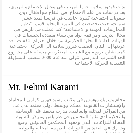
بدأت فيرٌوز سلامة حاتها المهننية في مجال الاجتماع والتربوي،
بعد دراسات في علم الاجتماع، في البقاع مع أطفال ذوي
صعوبات اجتماعية كبيرة. عاشت في فرنسا لمدة عشر
سنوات، حيث تخصصت في التنيمة المحلية قسم “تطور
الممارسات المهنية و الاجتماعية” كما عملت في باريس في
مجال تدريب ومرافقة نواة من نساء متعددة الجنسيات في
الهيئات العامة المحلية الحكومية من خلال احترام الثقفات. بعد
عودتها إلى لبنان، انضمت فيروز سلامة الى الحركة الاجتماعية
كمستشارة تربوية مع الشباب المتعثر، ثم منسقة على مشروع
الحد التسرب المدرسي. تتولى منذ عام 2009 منصب المسؤولة
التنفيذية للحركة الاجتماعية
Mr. Fehmi Karami
محام وشريك مؤسس في مكتب رشيد فهمي كرامي للمحاماة
والإستشارات القانونية. محكم ووسيط دولي معتمد لدى عدد
من المراكز المحلية والعالمية. مدرب معتمد على الوساطة
والتحكيم لدى نقابة المحامين في طرابلس ومركز التسوية
الفعالة للنزاعات– لندن ومعهد المحكمين القانونين. وضع
وشارك في العديد من الدورات التدريبية المحلية والدولية