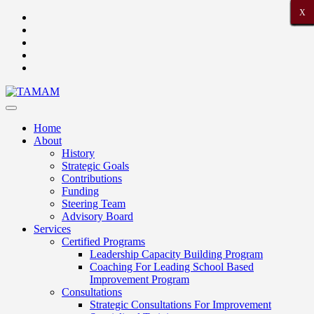
X
X
X
X
X
X
X
X
X
X
X
X
X
X
X
X
X
X
X
X
X
Home
About
History
Strategic Goals
Contributions
Funding
Steering Team
Advisory Board
Services
Certified Programs
Leadership Capacity Building Program
Coaching For Leading School Based
Improvement Program
Consultations
Strategic Consultations For Improvement