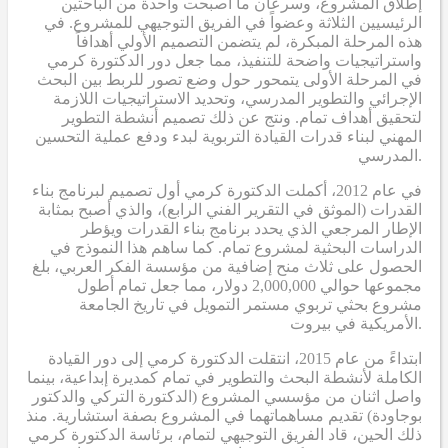
إطلاق المشروع، وسرعان ما أصبحت واحدة من الباحثين
الرئيسيين الثلاثة وعضواً في الفريق التوجيهي للمشروع. في
هذه المرحلة المبكرة، لم يتضمن التصميم الأولي أهدافاً
واستراتيجيات واضحة للتنفيذ، مما جعل دور الدكتورة كرمي
في المرحلة الأولى يتمحور حول وضع تصور للربط بين البحث
الإجرائي والتطوير المدرسي، وتحديد الاستراتيجيات اللازمة
لتحقيق أهداف تمام. ونتج عن ذلك تصميم أنشطة التطوير
المهني لبناء قدرات القيادة التربوية لبدء ودفع عملية التحسين
المدرسي.
في عام 2012، أكملت الدكتورة كرمي أول تصميم لبرنامج بناء
القدرات (الموثق في التقرير الفني الرابع)، والذي أصبح بمثابة
الإطار المرجعي الذي يحدد برنامج بناء القدرات ويؤطر
الدراسات البحثية لمشروع تمام. كما ساهم هذا النموذج في
الحصول على ثلاث منح إضافية من مؤسسة الفكر العربي، بلغ
مجموعها حوالي 2,000,000 دولار، مما جعل تمام أطول
مشروع بحثي تربوي مستمر التمويل في تاريخ الجامعة
الأمريكية في بيروت.
ابتداءً من عام 2015، انتقلت الدكتورة كرمي إلى دور القيادة
الكاملة لأنشطة البحث والتطوير في تمام كمديرة إبداعية، بينما
واصل اثنان من مؤسسي المشروع (الدكتورة التركي والدكتور
بوجاودة) تقديم مساهماتهما في المشروع بصفة استشارية. منذ
ذلك الحين، قاد الفريق التوجيهي لتمام، برئاسة الدكتورة كرمي