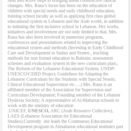
field into active steps to bringing about constructive radical
changes. Mrs. Rana’s focus has been on the education of
children with special needs and early childhood education,
training school faculty as well as applying first class global
educational system in Lebanon and the Arab world, in addition
to initiating the first inclusive school in Lebanon. Her works,
initiatives and involvement are not only limited to that, Mrs.
Rana has also been involved in numerous programs,
conferences and presentations related to improving the
educational system and methods (Investing in Early Childhood
Care and Development in Sudan and Yemen , teaching
methods for non formal education in Bahrain; assessment
schemes and evaluation system in the new curriculum plan;;
The Reform of the Lebanese Educational System, UNDP\
UNESCO\CERD Project; Guidelines for Adapting the
Lebanese Curriculum for the Students with Special Needs;
Clinical Educational Supervision etc….) Mrs. Rana is an
affiliated member of the Association for Supervision and
Curriculum Development; Founding member of the Lebanon
Dyslexia Society; A representative of Al-Mabarrat schools to
work with the ministry of education
,UNICEF,
UNESCO,
ARC (Arab Resource Collective),
LAES (Lebanese Association for Educational
Studies).Currently she leads the Continuous Educational
Development program in Almabarrat educational institutes part