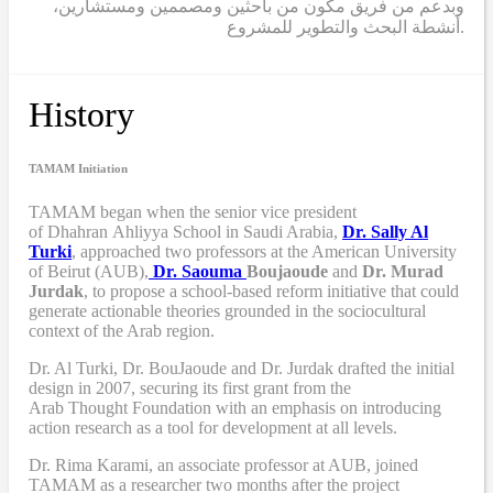
وبدعم من فريق مكون من باحثين ومصممين ومستشارين،
أنشطة البحث والتطوير للمشروع.
History
TAMAM Initiation
TAMAM began when
the senior vice president
of Dhahran Ahliyya School in Saudi Arabia,
Dr. Sally Al
Turki
,
approached two professors at the American University
of Beirut (AUB),
Dr. Saouma
Boujaoude
and
Dr. Murad
Jurdak
,
to propose a school-based reform
initiative
that
could
generate actionable theories grounded in the sociocultural
context of the Arab region.
Dr. Al Turki
,
Dr. BouJaoude
and
Dr. Jurdak drafted the initial
design
in 2007,
securing its first grant from the
Arab
T
hought
F
oundation with an emphasis on introducing
action research as a tool for development at all levels.
Dr. Rima Karami
,
an associate professor at AUB, joined
TAMAM as a researcher two months after the project