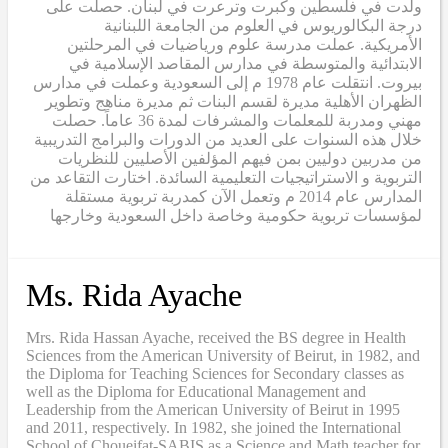
ولدت في فلسطين وكبرت وترعرت في لبنان. حصلت على
درجة البكالوريوس في العلوم من الجامعة اللبنانية
الأمريكية. عملت مدرسة علوم ورياضيات في المرحلتين
الابتدائية والمتوسطة في مدارس المقاصد الإسلامية في
بيروت. انتقلت عام 1978 م إلى السعودية وعملت في مدارس
الظهران الأهلية مديرة لقسم البنات ثم مديرة مناهج وتطوير
مهني ومدربة للمعلمات والمشرفات لمدة 36 عاماً. حصلت
خلال هذه السنوات على العديد من الدورات والبرامج التدريبية
من مدربين دوليين بمن فيهم المؤلفين الأصليين للنظريات
التربوية و الاستراتيجيات التعليمية السائدة. اختارت التقاعد من
المدارس عام 2014 م وتعمل الآن كمدربة تربوية مستقلة
لمؤسسات تربوية حكومية وخاصة داخل السعودية وخارجها
Ms. Rida Ayache
Mrs. Rida Hassan Ayache, received the BS degree in Health
Sciences from the American University of Beirut, in 1982, and
the Diploma for Teaching Sciences for Secondary classes as
well as the Diploma for Educational Management and
Leadership from the American University of Beirut in 1995
and 2011, respectively. In 1982, she joined the International
School of Choueifat-SABIS as a Science and Math teacher for