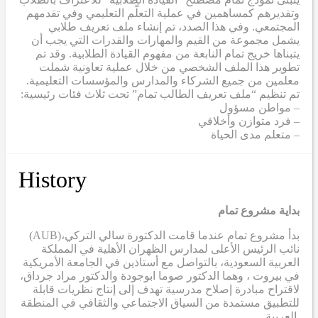
وتقديرهم كمساهمين في عملية التعلّم التعليمي وفي تقدمهم
المجتمعي. وفي هذا الصدد، تم إنشاء ملف تعريف طلابي
يشمل مجموعة من القيم والمهارات والقدرات التي يجب أن
يتبناها خريج تمام النابعة من مفهوم القيادة الطلابية. وقد تم
تطوير هذا الملف الشخصي من خلال عملية تعاونية شملت
معلمين من جميع الشركاء والمدارس والمؤسسات التعليمية.
تم تنظيم “ملف تعريف الطالب تمام” تحت ثلاث فئات رئيسية:
– مواطن مسؤول
– فرد متوازن وأخلاقي
– متعلم مدى الحياة
History
بداية مشروع تمام
(AUB)
بدأ مشروع تمام عندما قامت الدكتورة سالي التركي،
نائب الرئيس الأعلى لمدارس الظهران الأهلية في المملكة
العربية السعودية، بالتواصل مع أستاذين في الجامعة الأمريكية
في بيروت ، وهما الدكتور صوما ابوجودة والدكتور مراد جرداق،
لاقتراح مبادرة إصلاح مدرسية تهدف إلى إنتاج نظريات قابلة
للتطبيق مستمدة من السياق الاجتماعي والثقافي في المنطقة
العربية.