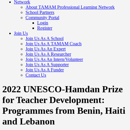
Network
About TAMAM Professional Learning Network
School Partners
Community Portal
Login
Register
Join Us
Join Us As A School
Join Us As A TAMAM Coach
Join Us As An Expert
Join Us As A Researcher
Join Us As An Intern/Volunteer
Join Us As A Supporter
Join Us As A Funder
Contact Us
2022 UNESCO-Hamdan Prize
for Teacher Development:
Programmes from Benin, Haiti
and Lebanon