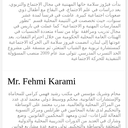
بدأت فيرٌوز سلامة حاتها المهننية في مجال الاجتماع والتربوي،
بعد دراسات في علم الاجتماع، في البقاع مع أطفال ذوي
صعوبات اجتماعية كبيرة. عاشت في فرنسا لمدة عشر
سنوات، حيث تخصصت في التنيمة المحلية قسم “تطور
الممارسات المهنية و الاجتماعية” كما عملت في باريس في
مجال تدريب ومرافقة نواة من نساء متعددة الجنسيات في
الهيئات العامة المحلية الحكومية من خلال احترام الثقفات. بعد
عودتها إلى لبنان، انضمت فيروز سلامة الى الحركة الاجتماعية
كمستشارة تربوية مع الشباب المتعثر، ثم منسقة على مشروع
الحد التسرب المدرسي. تتولى منذ عام 2009 منصب المسؤولة
التنفيذية للحركة الاجتماعية
Mr. Fehmi Karami
محام وشريك مؤسس في مكتب رشيد فهمي كرامي للمحاماة
والإستشارات القانونية. محكم ووسيط دولي معتمد لدى عدد
من المراكز المحلية والعالمية. مدرب معتمد على الوساطة
والتحكيم لدى نقابة المحامين في طرابلس ومركز التسوية
الفعالة للنزاعات– لندن ومعهد المحكمين القانونين. وضع
وشارك في العديد من الدورات التدريبية المحلية والدولية
المتعلقة بالوساطة والتحكيم. تولى وضع عدة مشاريع قوانين