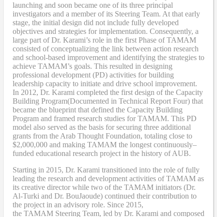
launching and soon became one of its three principal
investigators and a member of its Steering Team. At that early
stage, the initial design did not include fully developed
objectives and strategies for implementation. Consequently, a
large part of Dr. Karami’s role in the first Phase of TAMAM
consisted of conceptualizing the link between action research
and school-based improvement and identifying the strategies to
achieve TAMAM’s goals. This resulted in designing
professional development (PD) activities
for
building
leadership capacity to initiate and drive school improvement.
In 2012, Dr. Karami completed the
first design of the Capacity
Building Program
(Documented in Technical Report Four
) that
became
the blueprint that defined the Capacity Building
Program and framed research studies for TAMAM. This PD
model also served as the
basis
for securing three additional
grants from the Arab Thought Foundation
,
totaling close to
$2,000,000
and
making TAMAM the longest continuously
–
funded educational research project in the history of AUB.
Starting in 2015, Dr. Karami transitioned into the role of fully
leading the research and development activities of TAMAM as
its creative director while two of the TAMAM initiators (Dr.
Al-Turki and Dr. BouJaoude) continued their contribution to
the project in an advisory role. Since 2015,
the
TAMAM
Steering Team, led by Dr. Karami and composed