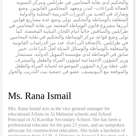
والتحكيم لدى نقابة المحامين في طرابلس ومركز التسوية
الفعالة للنزاعات– لندن ومعهد المحكمين القانونين. وضع
وشارك في العديد من الدورات التدريبية المحلية والدولية
المتعلقة بالوساطة والتحكيم. تولى وضع عدة مشاريع قوانين
أبرزها مشروع قانون الوساطة المعتمد من نقابة المحامين في
طرابلس والمناقش حالياً أمام اللجان النيابية المختصة. كما
تولى وضع قواعد مركز الوساطة والتحكيم في نقابة المحامين
في طرابلس. بالإضافة الى إعداد عدد من الدراسات القانونية
والمتعلقة بالوساطة والوسائل البديلة لحلّ النزاعات. خبير
سابق في الوساطة لدى مؤسسة التمويل الدولية. مستشار
وزير الشؤون الإجتماعية لشؤون المرأة والطفل والمشرف
على خطة وزارة الشؤون الموضوعة لحماية المرأة والطفل
والموقعة مع الـيونيسف. عضو في جمعية بيت التدريب والحوار
Ms. Rana Ismail
Mrs. Rana Ismail acts as the vice general manager for
educational Affairs in Al Mabarrat schools and School
Principal of Al Kawthar Secondary School. She has been a
professional educator for the past 23 years, and an outspoken
advocate for constructivist education. She holds a bachelor of
engineering from AUB, A Diploma in Special Education and a