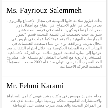
Ms. Fayriouz Salemmeh
بدأت فيرٌوز سلامة حاتها المهننية في مجال الاجتماع والتربوي،
بعد دراسات في علم الاجتماع، في البقاع مع أطفال ذوي
صعوبات اجتماعية كبيرة. عاشت في فرنسا لمدة عشر
سنوات، حيث تخصصت في التنيمة المحلية قسم “تطور
الممارسات المهنية و الاجتماعية” كما عملت في باريس في
مجال تدريب ومرافقة نواة من نساء متعددة الجنسيات في
الهيئات العامة المحلية الحكومية من خلال احترام الثقفات. بعد
عودتها إلى لبنان، انضمت فيروز سلامة الى الحركة الاجتماعية
كمستشارة تربوية مع الشباب المتعثر، ثم منسقة على مشروع
الحد التسرب المدرسي. تتولى منذ عام 2009 منصب المسؤولة
التنفيذية للحركة الاجتماعية
Mr. Fehmi Karami
محام وشريك مؤسس في مكتب رشيد فهمي كرامي للمحاماة
والإستشارات القانونية. محكم ووسيط دولي معتمد لدى عدد
من المراكز المحلية والعالمية. مدرب معتمد على الوساطة