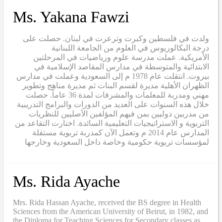
Ms. Yakana Fawzi
ولدت في فلسطين وكبرت وترعرت في لبنان. حصلت على
درجة البكالوريوس في العلوم من الجامعة اللبنانية
الأمريكية. عملت مدرسة علوم ورياضيات في المرحلتين
الابتدائية والمتوسطة في مدارس المقاصد الإسلامية في
بيروت. انتقلت عام 1978 م إلى السعودية وعملت في مدارس
الظهران الأهلية مديرة لقسم البنات ثم مديرة مناهج وتطوير
مهني ومدربة للمعلمات والمشرفات لمدة 36 عاماً. حصلت
خلال هذه السنوات على العديد من الدورات والبرامج التدريبية
من مدربين دوليين بمن فيهم المؤلفين الأصليين للنظريات
التربوية و الاستراتيجيات التعليمية السائدة. اختارت التقاعد من
المدارس عام 2014 م وتعمل الآن كمدربة تربوية مستقلة
لمؤسسات تربوية حكومية وخاصة داخل السعودية وخارجها
Ms. Rida Ayache
Mrs. Rida Hassan Ayache, received the BS degree in Health
Sciences from the American University of Beirut, in 1982, and
the Diploma for Teaching Sciences for Secondary classes as