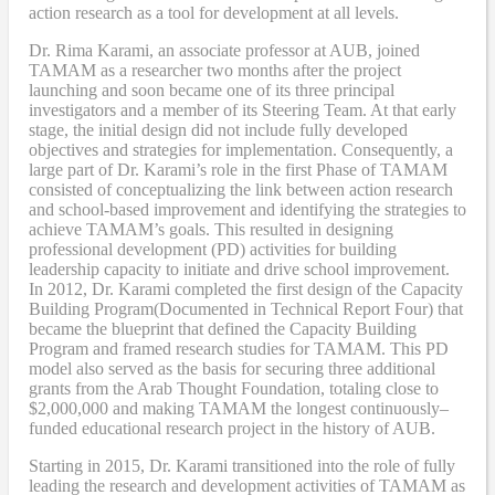
action research as a tool for development at all levels.
Dr. Rima Karami
,
an associate professor at AUB, joined
TAMAM as a researcher two months after the project
launching and soon became one of its three principal
investigators and a member of its Steering Team. At that early
stage, the initial design did not include fully developed
objectives and strategies for implementation. Consequently, a
large part of Dr. Karami’s role in the first Phase of TAMAM
consisted of conceptualizing the link between action research
and school-based improvement and identifying the strategies to
achieve TAMAM’s goals. This resulted in designing
professional development (PD) activities
for
building
leadership capacity to initiate and drive school improvement.
In 2012, Dr. Karami completed the
first design of the Capacity
Building Program
(Documented in Technical Report Four
) that
became
the blueprint that defined the Capacity Building
Program and framed research studies for TAMAM. This PD
model also served as the
basis
for securing three additional
grants from the Arab Thought Foundation
,
totaling close to
$2,000,000
and
making TAMAM the longest continuously
–
funded educational research project in the history of AUB.
Starting in 2015, Dr. Karami transitioned into the role of fully
leading the research and development activities of TAMAM as