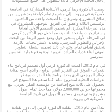
إدخال البحث الإجرائي كأداة للتطوير على جميع المستويات.
انضمت الدكتورة ريما كرمي، الأستاذة المشاركة في الجامعة
الأمريكية في بيروت، إلى مشروع تمام كباحثة بعد شهرين من
إطلاق المشروع، وسرعان ما أصبحت واحدة من الباحثين
الرئيسيين الثلاثة وعضواً في الفريق التوجيهي للمشروع. في
هذه المرحلة المبكرة، لم يتضمن التصميم الأولي أهدافاً
واستراتيجيات واضحة للتنفيذ، مما جعل دور الدكتورة كرمي
في المرحلة الأولى يتمحور حول وضع تصور للربط بين البحث
الإجرائي والتطوير المدرسي، وتحديد الاستراتيجيات اللازمة
لتحقيق أهداف تمام. ونتج عن ذلك تصميم أنشطة التطوير
المهني لبناء قدرات القيادة التربوية لبدء ودفع عملية التحسين
المدرسي.
في عام 2012، أكملت الدكتورة كرمي أول تصميم لبرنامج بناء
القدرات (الموثق في التقرير الفني الرابع)، والذي أصبح بمثابة
الإطار المرجعي الذي يحدد برنامج بناء القدرات ويؤطر
الدراسات البحثية لمشروع تمام. كما ساهم هذا النموذج في
الحصول على ثلاث منح إضافية من مؤسسة الفكر العربي، بلغ
مجموعها حوالي 2,000,000 دولار، مما جعل تمام أطول
مشروع بحثي تربوي مستمر التمويل في تاريخ الجامعة
الأمريكية في بيروت.
ابتداءً من عام 2015، انتقلت الدكتورة كرمي إلى دور القيادة