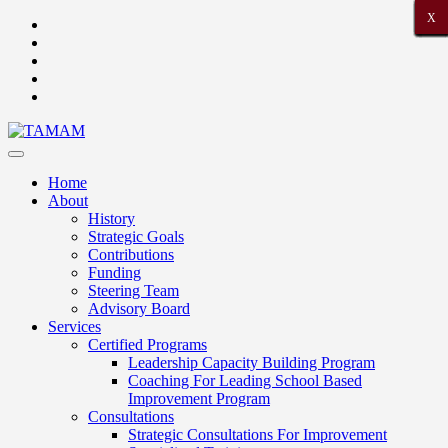
X
X
X
X
X
X
X
X
X
X
X
X
X
X
X
X
X
X
X
X
X
Home
About
History
Strategic Goals
Contributions
Funding
Steering Team
Advisory Board
Services
Certified Programs
Leadership Capacity Building Program
Coaching For Leading School Based
Improvement Program
Consultations
Strategic Consultations For Improvement