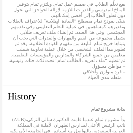
يقع تعلّم الطلاب في صميم عمل تمام. ويلتزم تمام بتوفير
المناخ المدرسي والقدرات اللازمة لإزالة الحواجز التي تحول
دون تطور الطلاب إلى أقصى إمكاناتهم.
يتبنّى نموذج تمام مصطلح “القيادة الطلابية” للاعتراف بالطلاب
وتقديرهم كمساهمين في عملية التعلّم التعليمي وفي تقدمهم
المجتمعي. وفي هذا الصدد، تم إنشاء ملف تعريف طلابي
يشمل مجموعة من القيم والمهارات والقدرات التي يجب أن
يتبناها خريج تمام النابعة من مفهوم القيادة الطلابية. وقد تم
تطوير هذا الملف الشخصي من خلال عملية تعاونية شملت
معلمين من جميع الشركاء والمدارس والمؤسسات التعليمية.
تم تنظيم “ملف تعريف الطالب تمام” تحت ثلاث فئات رئيسية:
– مواطن مسؤول
– فرد متوازن وأخلاقي
– متعلم مدى الحياة
History
بداية مشروع تمام
(AUB)
بدأ مشروع تمام عندما قامت الدكتورة سالي التركي،
نائب الرئيس الأعلى لمدارس الظهران الأهلية في المملكة
العربية السعودية، بالتواصل مع أستاذين في الجامعة الأمريكية