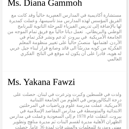
Ms. Diana Gammoh
مستشارة أكاديمية في المدارس العصرية حالياً وقد كانت مع
الفريق المؤسس لهذه المدارس منذ تأسيسها، وعملت كمديرة
لها بالإضافة إلى تدريس الفيزياء للمرحلة الثانوية للبرنامج
الوطني والبريطاني. تعمل ديانا حالياً مع فريق تمام الموجه من
الجامعة الأمريكية في بيروت لدعم ونشر فكر تمام في
الأردن. اهتمامها منصبّ حالياً على تغيير منظومة المعلم
الفكريّة من كونه مدرسّاّ الى قائد وصانع قرار لبناء جيل عربي
له هويه، قادرا على أن يكون له موقع في الناتج الفكري
العالمي
Ms. Yakana Fawzi
ولدت في فلسطين وكبرت وترعرت في لبنان. حصلت على
درجة البكالوريوس في العلوم من الجامعة اللبنانية
الأمريكية. عملت مدرسة علوم ورياضيات في المرحلتين
الابتدائية والمتوسطة في مدارس المقاصد الإسلامية في
بيروت. انتقلت عام 1978 م إلى السعودية وعملت في مدارس
الظهران الأهلية مديرة لقسم البنات ثم مديرة مناهج وتطوير
مهني ومدربة للمعلمات والمشرفات لمدة 36 عاماً. حصلت