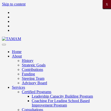
Skip to content
X
X
X
X
X
X
X
X
X
X
X
X
X
X
X
X
X
X
X
X
X
Home
About
History
Strategic Goals
Contributions
Funding
Steering Team
Advisory Board
Services
Certified Programs
Leadership Capacity Building Program
Coaching For Leading School Based
Improvement Program
Consultations