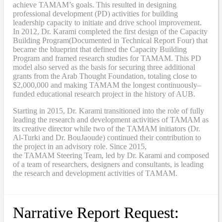
achieve TAMAM’s goals. This resulted in designing
professional development (PD) activities
for
building
leadership capacity to initiate and drive school improvement.
In 2012, Dr. Karami completed the
first design of the Capacity
Building Program
(Documented in Technical Report Four
) that
became
the blueprint that defined the Capacity Building
Program and framed research studies for TAMAM. This PD
model also served as the
basis
for securing three additional
grants from the Arab Thought Foundation
,
totaling close to
$2,000,000
and
making TAMAM the longest continuously
–
funded educational research project in the history of AUB.
Starting in 2015, Dr. Karami transitioned into the role of fully
leading the research and development activities of TAMAM as
its creative director while two of the TAMAM initiators (Dr.
Al-Turki and Dr. BouJaoude) continued their contribution to
the project in an advisory role. Since 2015,
the
TAMAM
Steering Team, led by Dr. Karami and composed
of a team of researchers, designers and consultants, is leading
the research and development activities of TAMAM.
Narrative Report Request: