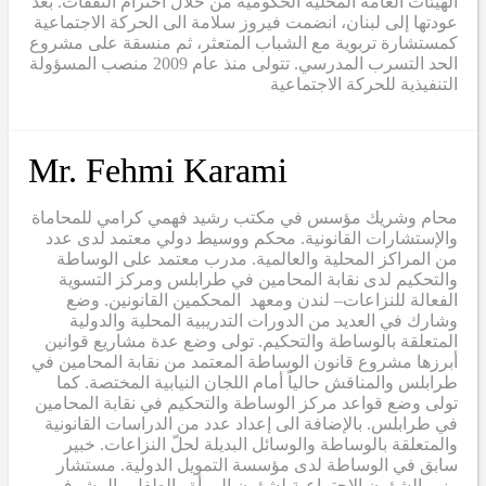
الهيئات العامة المحلية الحكومية من خلال احترام الثقفات. بعد
عودتها إلى لبنان، انضمت فيروز سلامة الى الحركة الاجتماعية
كمستشارة تربوية مع الشباب المتعثر، ثم منسقة على مشروع
الحد التسرب المدرسي. تتولى منذ عام 2009 منصب المسؤولة
التنفيذية للحركة الاجتماعية
Mr. Fehmi Karami
محام وشريك مؤسس في مكتب رشيد فهمي كرامي للمحاماة
والإستشارات القانونية. محكم ووسيط دولي معتمد لدى عدد
من المراكز المحلية والعالمية. مدرب معتمد على الوساطة
والتحكيم لدى نقابة المحامين في طرابلس ومركز التسوية
الفعالة للنزاعات– لندن ومعهد المحكمين القانونين. وضع
وشارك في العديد من الدورات التدريبية المحلية والدولية
المتعلقة بالوساطة والتحكيم. تولى وضع عدة مشاريع قوانين
أبرزها مشروع قانون الوساطة المعتمد من نقابة المحامين في
طرابلس والمناقش حالياً أمام اللجان النيابية المختصة. كما
تولى وضع قواعد مركز الوساطة والتحكيم في نقابة المحامين
في طرابلس. بالإضافة الى إعداد عدد من الدراسات القانونية
والمتعلقة بالوساطة والوسائل البديلة لحلّ النزاعات. خبير
سابق في الوساطة لدى مؤسسة التمويل الدولية. مستشار
وزير الشؤون الإجتماعية لشؤون المرأة والطفل والمشرف