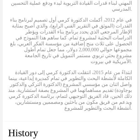
المهني لبناء قدرات القيادة التربوية لبدء ودفع عملية التحسين
المدرسي.
في عام 2012، أكملت الدكتورة كرمي أول تصميم لبرنامج بناء
القدرات (الموثق في التقرير الفني الرابع)، والذي أصبح بمثابة
الإطار المرجعي الذي يحدد برنامج بناء القدرات ويؤطر
الدراسات البحثية لمشروع تمام. كما ساهم هذا النموذج في
الحصول على ثلاث منح إضافية من مؤسسة الفكر العربي، بلغ
مجموعها حوالي 2,000,000 دولار، مما جعل تمام أطول
مشروع بحثي تربوي مستمر التمويل في تاريخ الجامعة
الأمريكية في بيروت.
ابتداءً من عام 2015، انتقلت الدكتورة كرمي إلى دور القيادة
الكاملة لأنشطة البحث والتطوير في تمام كمديرة إبداعية، بينما
واصل اثنان من مؤسسي المشروع (الدكتورة التركي والدكتور
بوجاودة) تقديم مساهماتهما في المشروع بصفة استشارية. منذ
ذلك الحين، قاد الفريق التوجيهي لتمام، برئاسة الدكتورة كرمي
وبدعم من فريق مكون من باحثين ومصممين ومستشارين،
أنشطة البحث والتطوير للمشروع.
History