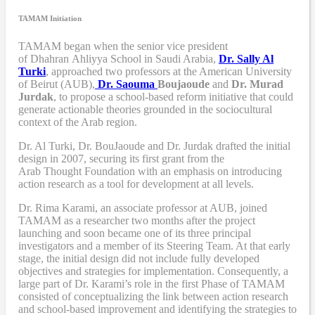
TAMAM Initiation
TAMAM began when
the senior vice president
of Dhahran Ahliyya School in Saudi Arabia,
Dr. Sally Al
Turki
,
approached two professors at the American University
of Beirut (AUB),
Dr. Saouma
Boujaoude
and
Dr. Murad
Jurdak
,
to propose a school-based reform
initiative
that
could
generate actionable theories grounded in the sociocultural
context of the Arab region.
Dr. Al Turki
,
Dr. BouJaoude
and
Dr. Jurdak drafted the initial
design
in 2007,
securing its first grant from the
Arab
T
hought
F
oundation with an emphasis on introducing
action research as a tool for development at all levels.
Dr. Rima Karami
,
an associate professor at AUB, joined
TAMAM as a researcher two months after the project
launching and soon became one of its three principal
investigators and a member of its Steering Team. At that early
stage, the initial design did not include fully developed
objectives and strategies for implementation. Consequently, a
large part of Dr. Karami’s role in the first Phase of TAMAM
consisted of conceptualizing the link between action research
and school-based improvement and identifying the strategies to