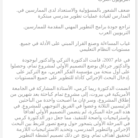
.ضعف الشعور بالمسؤولية والاستعداد لدى الممارسين في
المدارس لقيادة عمليات تطوير مدرسي مبتكرة
.تراجع جودة برامج التطوير المهني المقدمة للممارسين
التربويين العرب
.غياب المساءلة وصنع القرار المبني على الأدلة في جميع
مستويات النظام التعليمي
في عام 2007، قامت الدكتورة التركي والدكتور ابوجودة
والدكتور جرداق بوضع التصميم الأولي لمشروع تمام، وحصلوا
على أول منحة من مؤسسة الفكر العربي، مع التركيز على
إدخال البحث الإجرائي كأداة للتطوير على جميع المستويات.
انضمت الدكتورة ريما كرمي، الأستاذة المشاركة في الجامعة
الأمريكية في بيروت، إلى مشروع تمام كباحثة بعد شهرين من
إطلاق المشروع، وسرعان ما أصبحت واحدة من الباحثين
الرئيسيين الثلاثة وعضواً في الفريق التوجيهي للمشروع. في
هذه المرحلة المبكرة، لم يتضمن التصميم الأولي أهدافاً
واستراتيجيات واضحة للتنفيذ، مما جعل دور الدكتورة كرمي
في المرحلة الأولى يتمحور حول وضع تصور للربط بين البحث
الإجرائي والتطوير المدرسي، وتحديد الاستراتيجيات اللازمة
لتحقيق أهداف تمام. ونتج عن ذلك تصميم أنشطة التطوير