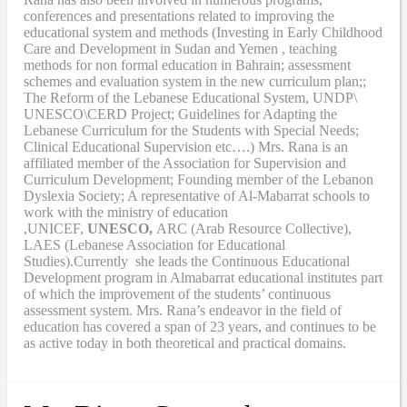
conferences and presentations related to improving the
educational system and methods (Investing in Early Childhood
Care and Development in Sudan and Yemen , teaching
methods for non formal education in Bahrain; assessment
schemes and evaluation system in the new curriculum plan;;
The Reform of the Lebanese Educational System, UNDP\
UNESCO\CERD Project; Guidelines for Adapting the
Lebanese Curriculum for the Students with Special Needs;
Clinical Educational Supervision etc….) Mrs. Rana is an
affiliated member of the Association for Supervision and
Curriculum Development; Founding member of the Lebanon
Dyslexia Society; A representative of Al-Mabarrat schools to
work with the ministry of education
,UNICEF,
UNESCO,
ARC (Arab Resource Collective),
LAES (Lebanese Association for Educational
Studies).Currently she leads the Continuous Educational
Development program in Almabarrat educational institutes part
of which the improvement of the students’ continuous
assessment system. Mrs. Rana’s endeavor in the field of
education has covered a span of 23 years, and continues to be
as active today in both theoretical and practical domains.