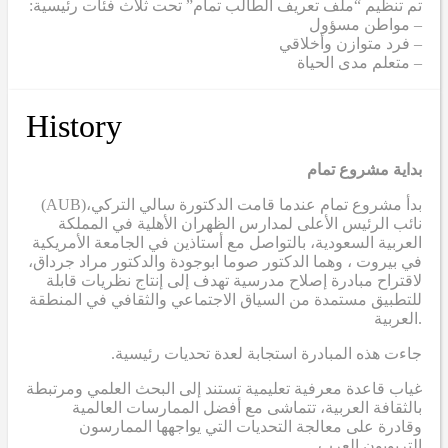
تم تنظيم “ملف تعريف الطالب تمام” تحت ثلاث فئات رئيسية:
– مواطن مسؤول
– فرد متوازن وأخلاقي
– متعلم مدى الحياة
History
بداية مشروع تمام
(AUB)
بدأ مشروع تمام عندما قامت الدكتورة سالي التركي،
نائب الرئيس الأعلى لمدارس الظهران الأهلية في المملكة
العربية السعودية، بالتواصل مع أستاذين في الجامعة الأمريكية
في بيروت ، وهما الدكتور صوما ابوجودة والدكتور مراد جرداق،
لاقتراح مبادرة إصلاح مدرسية تهدف إلى إنتاج نظريات قابلة
للتطبيق مستمدة من السياق الاجتماعي والثقافي في المنطقة
العربية.
.جاءت هذه المبادرة استجابة لعدة تحديات رئيسية
غياب قاعدة معرفية تعليمية تستند إلى البحث العلمي ومرتبطة
بالثقافة العربية، تتماشى مع أفضل الممارسات العالمية
وقادرة على معالجة التحديات التي يواجهها الممارسون
التربويون العرب