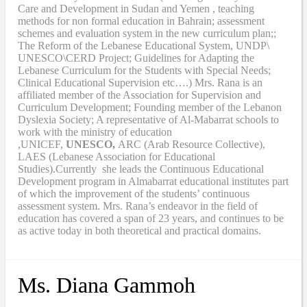
Care and Development in Sudan and Yemen , teaching
methods for non formal education in Bahrain; assessment
schemes and evaluation system in the new curriculum plan;;
The Reform of the Lebanese Educational System, UNDP\
UNESCO\CERD Project; Guidelines for Adapting the
Lebanese Curriculum for the Students with Special Needs;
Clinical Educational Supervision etc….) Mrs. Rana is an
affiliated member of the Association for Supervision and
Curriculum Development; Founding member of the Lebanon
Dyslexia Society; A representative of Al-Mabarrat schools to
work with the ministry of education
,UNICEF,
UNESCO,
ARC (Arab Resource Collective),
LAES (Lebanese Association for Educational
Studies).Currently she leads the Continuous Educational
Development program in Almabarrat educational institutes part
of which the improvement of the students’ continuous
assessment system. Mrs. Rana’s endeavor in the field of
education has covered a span of 23 years, and continues to be
as active today in both theoretical and practical domains.
Ms. Diana Gammoh