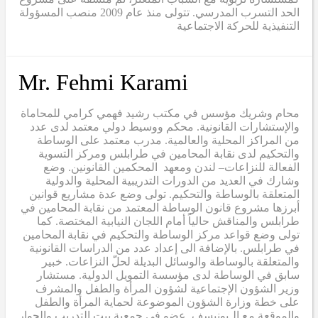
الحد التسرب المدرسي. تتولى منذ عام 2009 منصب المسؤولة
التنفيذية للحركة الاجتماعية
Mr. Fehmi Karami
محام وشريك مؤسس في مكتب رشيد فهمي كرامي للمحاماة
والإستشارات القانونية. محكم ووسيط دولي معتمد لدى عدد
من المراكز المحلية والعالمية. مدرب معتمد على الوساطة
والتحكيم لدى نقابة المحامين في طرابلس ومركز التسوية
الفعالة للنزاعات– لندن ومعهد المحكمين القانونين. وضع
وشارك في العديد من الدورات التدريبية المحلية والدولية
المتعلقة بالوساطة والتحكيم. تولى وضع عدة مشاريع قوانين
أبرزها مشروع قانون الوساطة المعتمد من نقابة المحامين في
طرابلس والمناقش حالياً أمام اللجان النيابية المختصة. كما
تولى وضع قواعد مركز الوساطة والتحكيم في نقابة المحامين
في طرابلس. بالإضافة الى إعداد عدد من الدراسات القانونية
والمتعلقة بالوساطة والوسائل البديلة لحلّ النزاعات. خبير
سابق في الوساطة لدى مؤسسة التمويل الدولية. مستشار
وزير الشؤون الإجتماعية لشؤون المرأة والطفل والمشرف
على خطة وزارة الشؤون الموضوعة لحماية المرأة والطفل
والموقعة مع الـيونيسف. عضو في جمعية بيت التدريب والحوار