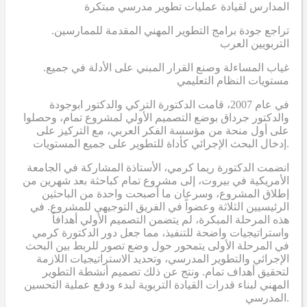
المدارس لقيادة عمليات تطوير مدرسي مبتكرة
.تراجع جودة برامج التطوير المهني المقدمة للممارسين
التربويين العرب
.غياب المساءلة وصنع القرار المبني على الأدلة في جميع
مستويات النظام التعليمي
في عام 2007، قامت الدكتورة التركي والدكتور ابوجودة
والدكتور جرداق بوضع التصميم الأولي لمشروع تمام، وحصلوا
على أول منحة من مؤسسة الفكر العربي، مع التركيز على
إدخال البحث الإجرائي كأداة للتطوير على جميع المستويات.
انضمت الدكتورة ريما كرمي، الأستاذة المشاركة في الجامعة
الأمريكية في بيروت، إلى مشروع تمام كباحثة بعد شهرين من
إطلاق المشروع، وسرعان ما أصبحت واحدة من الباحثين
الرئيسيين الثلاثة وعضواً في الفريق التوجيهي للمشروع. في
هذه المرحلة المبكرة، لم يتضمن التصميم الأولي أهدافاً
واستراتيجيات واضحة للتنفيذ، مما جعل دور الدكتورة كرمي
في المرحلة الأولى يتمحور حول وضع تصور للربط بين البحث
الإجرائي والتطوير المدرسي، وتحديد الاستراتيجيات اللازمة
لتحقيق أهداف تمام. ونتج عن ذلك تصميم أنشطة التطوير
المهني لبناء قدرات القيادة التربوية لبدء ودفع عملية التحسين
المدرسي.