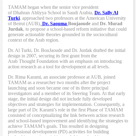
TAMAM began when
the senior vice president
of Dhahran Ahliyya School in Saudi Arabia,
Dr. Sally Al
Turki
,
approached two professors at the American University
of Beirut (AUB),
Dr. Saouma
Boujaoude
and
Dr. Murad
Jurdak
,
to propose a school-based reform
initiative
that
could
generate actionable theories grounded in the sociocultural
context of the Arab region.
Dr. Al Turki
,
Dr. BouJaoude
and
Dr. Jurdak drafted the initial
design
in 2007,
securing its first grant from the
Arab
T
hought
F
oundation with an emphasis on introducing
action research as a tool for development at all levels.
Dr. Rima Karami
,
an associate professor at AUB, joined
TAMAM as a researcher two months after the project
launching and soon became one of its three principal
investigators and a member of its Steering Team. At that early
stage, the initial design did not include fully developed
objectives and strategies for implementation. Consequently, a
large part of Dr. Karami’s role in the first Phase of TAMAM
consisted of conceptualizing the link between action research
and school-based improvement and identifying the strategies to
achieve TAMAM’s goals. This resulted in designing
professional development (PD) activities
for
building