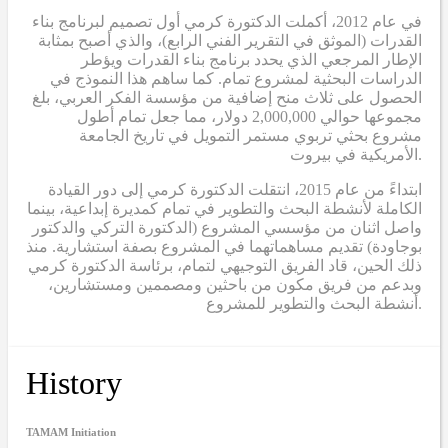
في عام 2012، أكملت الدكتورة كرمي أول تصميم لبرنامج بناء
القدرات (الموثق في التقرير الفني الرابع)، والذي أصبح بمثابة
الإطار المرجعي الذي يحدد برنامج بناء القدرات ويؤطر
الدراسات البحثية لمشروع تمام. كما ساهم هذا النموذج في
الحصول على ثلاث منح إضافية من مؤسسة الفكر العربي، بلغ
مجموعها حوالي 2,000,000 دولار، مما جعل تمام أطول
مشروع بحثي تربوي مستمر التمويل في تاريخ الجامعة
الأمريكية في بيروت.
ابتداءً من عام 2015، انتقلت الدكتورة كرمي إلى دور القيادة
الكاملة لأنشطة البحث والتطوير في تمام كمديرة إبداعية، بينما
واصل اثنان من مؤسسي المشروع (الدكتورة التركي والدكتور
بوجاودة) تقديم مساهماتهما في المشروع بصفة استشارية. منذ
ذلك الحين، قاد الفريق التوجيهي لتمام، برئاسة الدكتورة كرمي
وبدعم من فريق مكون من باحثين ومصممين ومستشارين،
أنشطة البحث والتطوير للمشروع.
History
TAMAM Initiation