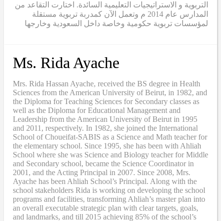
التربوية و الاستراتيجيات التعليمية السائدة. اختارت التقاعد من
المدارس عام 2014 م وتعمل الآن كمدربة تربوية مستقلة
لمؤسسات تربوية حكومية وخاصة داخل السعودية وخارجها
Ms. Rida Ayache
Mrs. Rida Hassan Ayache, received the BS degree in Health
Sciences from the American University of Beirut, in 1982, and
the Diploma for Teaching Sciences for Secondary classes as
well as the Diploma for Educational Management and
Leadership from the American University of Beirut in 1995
and 2011, respectively. In 1982, she joined the International
School of Choueifat-SABIS as a Science and Math teacher for
the elementary school. Since 1995, she has been with Ahliah
School where she was Science and Biology teacher for Middle
and Secondary school, became the Science Coordinator in
2001, and the Acting Principal in 2007. Since 2008, Mrs.
Ayache has been Ahliah School’s Principal. Along with the
school stakeholders Rida is working on developing the school
programs and facilities, transforming Ahliah’s master plan into
an overall executable strategic plan with clear targets, goals,
and landmarks, and till 2015 achieving 85% of the school’s