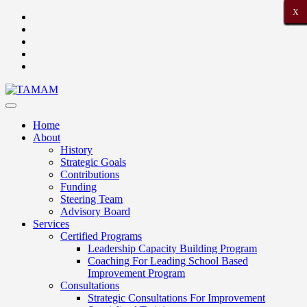
X
X
X
X
X
X
X
X
X
X
X
X
X
X
X
X
X
X
X
X
X
Home
About
History
Strategic Goals
Contributions
Funding
Steering Team
Advisory Board
Services
Certified Programs
Leadership Capacity Building Program
Coaching For Leading School Based
Improvement Program
Consultations
Strategic Consultations For Improvement