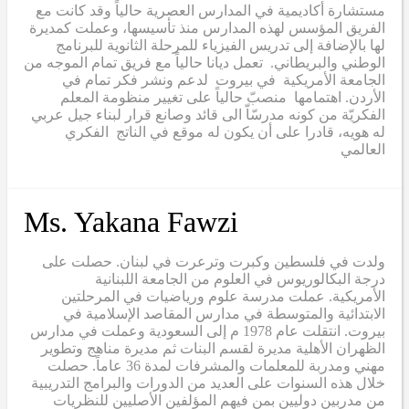
مستشارة أكاديمية في المدارس العصرية حالياً وقد كانت مع
الفريق المؤسس لهذه المدارس منذ تأسيسها، وعملت كمديرة
لها بالإضافة إلى تدريس الفيزياء للمرحلة الثانوية للبرنامج
الوطني والبريطاني. تعمل ديانا حالياً مع فريق تمام الموجه من
الجامعة الأمريكية في بيروت لدعم ونشر فكر تمام في
الأردن. اهتمامها منصبّ حالياً على تغيير منظومة المعلم
الفكريّة من كونه مدرسّاّ الى قائد وصانع قرار لبناء جيل عربي
له هويه، قادرا على أن يكون له موقع في الناتج الفكري
العالمي
Ms. Yakana Fawzi
ولدت في فلسطين وكبرت وترعرت في لبنان. حصلت على
درجة البكالوريوس في العلوم من الجامعة اللبنانية
الأمريكية. عملت مدرسة علوم ورياضيات في المرحلتين
الابتدائية والمتوسطة في مدارس المقاصد الإسلامية في
بيروت. انتقلت عام 1978 م إلى السعودية وعملت في مدارس
الظهران الأهلية مديرة لقسم البنات ثم مديرة مناهج وتطوير
مهني ومدربة للمعلمات والمشرفات لمدة 36 عاماً. حصلت
خلال هذه السنوات على العديد من الدورات والبرامج التدريبية
من مدربين دوليين بمن فيهم المؤلفين الأصليين للنظريات