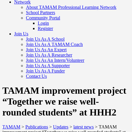
Network
About TAMAM Professional Learning Network
School Partners
Community Portal
Login
Register
Join Us
Join Us As A School
Join Us As A TAMAM Coach
Join Us As An Expert
Join Us As A Researcher
Join Us As An Intern/Volunteer
Join Us As A Supporter
Join Us As A Funder
Contact Us
TAMAM improvement project
“Together we raise well-
rounded students” at HHH2
TAMAM
>
Publications
>
Updates
>
latest news
>
TAMAM