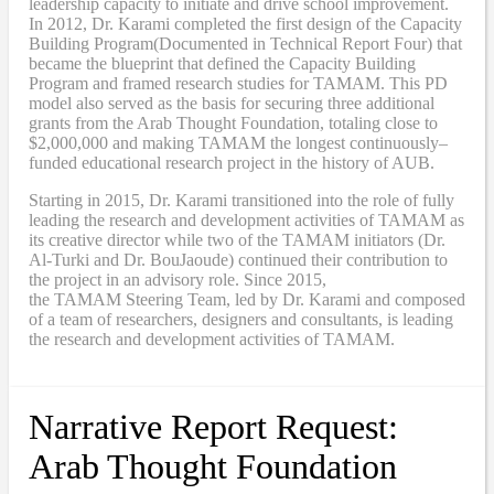
leadership capacity to initiate and drive school improvement.
In 2012, Dr. Karami completed the
first design of the Capacity
Building Program
(Documented in Technical Report Four
) that
became
the blueprint that defined the Capacity Building
Program and framed research studies for TAMAM. This PD
model also served as the
basis
for securing three additional
grants from the Arab Thought Foundation
,
totaling close to
$2,000,000
and
making TAMAM the longest continuously
–
funded educational research project in the history of AUB.
Starting in 2015, Dr. Karami transitioned into the role of fully
leading the research and development activities of TAMAM as
its creative director while two of the TAMAM initiators (Dr.
Al-Turki and Dr. BouJaoude) continued their contribution to
the project in an advisory role. Since 2015,
the
TAMAM
Steering Team, led by Dr. Karami and composed
of a team of researchers, designers and consultants, is leading
the research and development activities of TAMAM.
Narrative Report Request:
Arab Thought Foundation