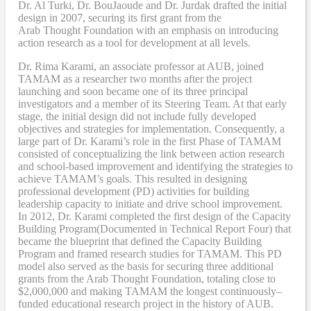
Dr. Al Turki
,
Dr. BouJaoude
and
Dr. Jurdak drafted the initial
design
in 2007,
securing its first grant from the
Arab
T
hought
F
oundation with an emphasis on introducing
action research as a tool for development at all levels.
Dr. Rima Karami
,
an associate professor at AUB, joined
TAMAM as a researcher two months after the project
launching and soon became one of its three principal
investigators and a member of its Steering Team. At that early
stage, the initial design did not include fully developed
objectives and strategies for implementation. Consequently, a
large part of Dr. Karami’s role in the first Phase of TAMAM
consisted of conceptualizing the link between action research
and school-based improvement and identifying the strategies to
achieve TAMAM’s goals. This resulted in designing
professional development (PD) activities
for
building
leadership capacity to initiate and drive school improvement.
In 2012, Dr. Karami completed the
first design of the Capacity
Building Program
(Documented in Technical Report Four
) that
became
the blueprint that defined the Capacity Building
Program and framed research studies for TAMAM. This PD
model also served as the
basis
for securing three additional
grants from the Arab Thought Foundation
,
totaling close to
$2,000,000
and
making TAMAM the longest continuously
–
funded educational research project in the history of AUB.