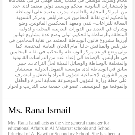
محام وشريك مؤسس في مكتب رشيد فهمي كرامي للمحاماة
والإستشارات القانونية. محكم ووسيط دولي معتمد لدى عدد
من المراكز المحلية والعالمية. مدرب معتمد على الوساطة
والتحكيم لدى نقابة المحامين في طرابلس ومركز التسوية
الفعالة للنزاعات– لندن ومعهد المحكمين القانونين. وضع
وشارك في العديد من الدورات التدريبية المحلية والدولية
المتعلقة بالوساطة والتحكيم. تولى وضع عدة مشاريع قوانين
أبرزها مشروع قانون الوساطة المعتمد من نقابة المحامين في
طرابلس والمناقش حالياً أمام اللجان النيابية المختصة. كما
تولى وضع قواعد مركز الوساطة والتحكيم في نقابة المحامين
في طرابلس. بالإضافة الى إعداد عدد من الدراسات القانونية
والمتعلقة بالوساطة والوسائل البديلة لحلّ النزاعات. خبير
سابق في الوساطة لدى مؤسسة التمويل الدولية. مستشار
وزير الشؤون الإجتماعية لشؤون المرأة والطفل والمشرف
على خطة وزارة الشؤون الموضوعة لحماية المرأة والطفل
والموقعة مع الـيونيسف. عضو في جمعية بيت التدريب والحوار
Ms. Rana Ismail
Mrs. Rana Ismail acts as the vice general manager for
educational Affairs in Al Mabarrat schools and School
Principal of Al Kawthar Secondary School. She has been a