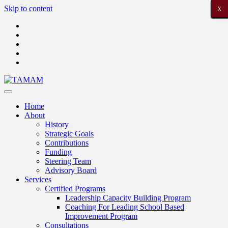
Skip to content
X
X
X
X
X
X
X
X
X
X
X
X
X
X
X
X
X
X
X
X
X
Home
About
History
Strategic Goals
Contributions
Funding
Steering Team
Advisory Board
Services
Certified Programs
Leadership Capacity Building Program
Coaching For Leading School Based
Improvement Program
Consultations