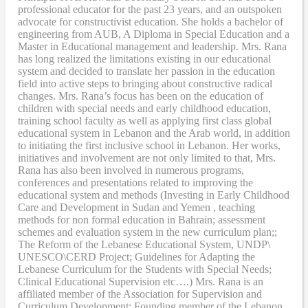
professional educator for the past 23 years, and an outspoken
advocate for constructivist education. She holds a bachelor of
engineering from AUB, A Diploma in Special Education and a
Master in Educational management and leadership. Mrs. Rana
has long realized the limitations existing in our educational
system and decided to translate her passion in the education
field into active steps to bringing about constructive radical
changes. Mrs. Rana’s focus has been on the education of
children with special needs and early childhood education,
training school faculty as well as applying first class global
educational system in Lebanon and the Arab world, in addition
to initiating the first inclusive school in Lebanon. Her works,
initiatives and involvement are not only limited to that, Mrs.
Rana has also been involved in numerous programs,
conferences and presentations related to improving the
educational system and methods (Investing in Early Childhood
Care and Development in Sudan and Yemen , teaching
methods for non formal education in Bahrain; assessment
schemes and evaluation system in the new curriculum plan;;
The Reform of the Lebanese Educational System, UNDP\
UNESCO\CERD Project; Guidelines for Adapting the
Lebanese Curriculum for the Students with Special Needs;
Clinical Educational Supervision etc….) Mrs. Rana is an
affiliated member of the Association for Supervision and
Curriculum Development; Founding member of the Lebanon