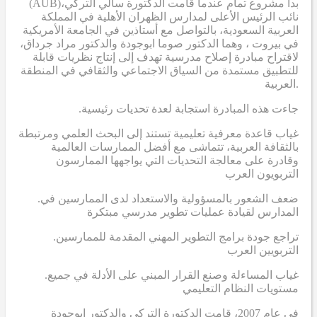
(AUB)
بدأ مشروع تمام عندما قامت الدكتورة سالي التركي،
نائب الرئيس الأعلى لمدارس الظهران الأهلية في المملكة
العربية السعودية، بالتواصل مع أستاذين في الجامعة الأمريكية
في بيروت ، وهما الدكتور صوما ابوجودة والدكتور مراد جرداق،
لاقتراح مبادرة إصلاح مدرسية تهدف إلى إنتاج نظريات قابلة
للتطبيق مستمدة من السياق الاجتماعي والثقافي في المنطقة
العربية.
.جاءت هذه المبادرة استجابة لعدة تحديات رئيسية
غياب قاعدة معرفية تعليمية تستند إلى البحث العلمي ومرتبطة
بالثقافة العربية، تتماشى مع أفضل الممارسات العالمية
وقادرة على معالجة التحديات التي يواجهها الممارسون
التربويون العرب
.ضعف الشعور بالمسؤولية والاستعداد لدى الممارسين في
المدارس لقيادة عمليات تطوير مدرسي مبتكرة
.تراجع جودة برامج التطوير المهني المقدمة للممارسين
التربويين العرب
.غياب المساءلة وصنع القرار المبني على الأدلة في جميع
مستويات النظام التعليمي
في عام 2007، قامت الدكتورة التركي والدكتور ابوجودة