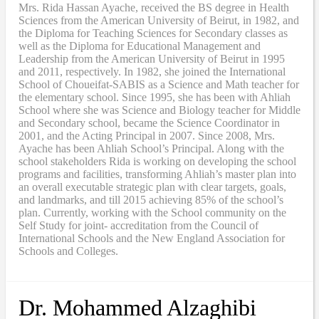
Mrs. Rida Hassan Ayache, received the BS degree in Health
Sciences from the American University of Beirut, in 1982, and
the Diploma for Teaching Sciences for Secondary classes as
well as the Diploma for Educational Management and
Leadership from the American University of Beirut in 1995
and 2011, respectively. In 1982, she joined the International
School of Choueifat-SABIS as a Science and Math teacher for
the elementary school. Since 1995, she has been with Ahliah
School where she was Science and Biology teacher for Middle
and Secondary school, became the Science Coordinator in
2001, and the Acting Principal in 2007. Since 2008, Mrs.
Ayache has been Ahliah School’s Principal. Along with the
school stakeholders Rida is working on developing the school
programs and facilities, transforming Ahliah’s master plan into
an overall executable strategic plan with clear targets, goals,
and landmarks, and till 2015 achieving 85% of the school’s
plan. Currently, working with the School community on the
Self Study for joint- accreditation from the Council of
International Schools and the New England Association for
Schools and Colleges.
Dr. Mohammed Alzaghibi