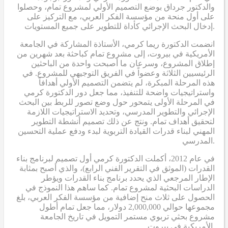
والدكتور جرداق بوضع التصميم الأولي لمشروع تمام، وحصلوا
على أول منحة من مؤسسة الفكر العربي، مع التركيز على
إدخال البحث الإجرائي كأداة للتطوير على جميع المستويات.
انضمت الدكتورة ريما كرمي، الأستاذة المشاركة في الجامعة
الأمريكية في بيروت، إلى مشروع تمام كباحثة بعد شهرين من
إطلاق المشروع، وسرعان ما أصبحت واحدة من الباحثين
الرئيسيين الثلاثة وعضواً في الفريق التوجيهي للمشروع. في
هذه المرحلة المبكرة، لم يتضمن التصميم الأولي أهدافاً
واستراتيجيات واضحة للتنفيذ، مما جعل دور الدكتورة كرمي
في المرحلة الأولى يتمحور حول وضع تصور للربط بين البحث
الإجرائي والتطوير المدرسي، وتحديد الاستراتيجيات اللازمة
لتحقيق أهداف تمام. ونتج عن ذلك تصميم أنشطة التطوير
المهني لبناء قدرات القيادة التربوية لبدء ودفع عملية التحسين
المدرسي.
في عام 2012، أكملت الدكتورة كرمي أول تصميم لبرنامج بناء
القدرات (الموثق في التقرير الفني الرابع)، والذي أصبح بمثابة
الإطار المرجعي الذي يحدد برنامج بناء القدرات ويؤطر
الدراسات البحثية لمشروع تمام. كما ساهم هذا النموذج في
الحصول على ثلاث منح إضافية من مؤسسة الفكر العربي، بلغ
مجموعها حوالي 2,000,000 دولار، مما جعل تمام أطول
مشروع بحثي تربوي مستمر التمويل في تاريخ الجامعة
الأمريكية في بيروت.