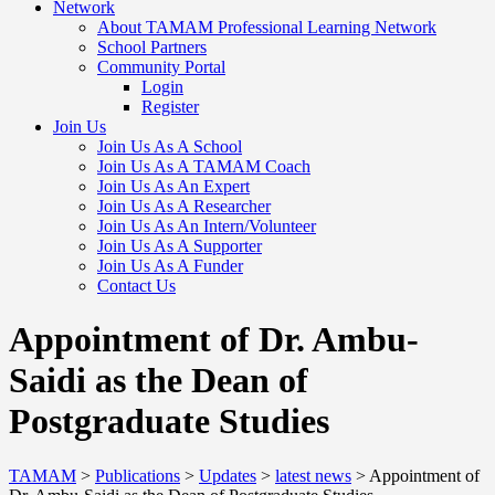
Network
About TAMAM Professional Learning Network
School Partners
Community Portal
Login
Register
Join Us
Join Us As A School
Join Us As A TAMAM Coach
Join Us As An Expert
Join Us As A Researcher
Join Us As An Intern/Volunteer
Join Us As A Supporter
Join Us As A Funder
Contact Us
Appointment of Dr. Ambu-
Saidi as the Dean of
Postgraduate Studies
TAMAM
>
Publications
>
Updates
>
latest news
>
Appointment of