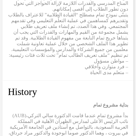
المناخ المدرسي والقدرات اللازمة لإزالة الحواجز التي تحول
دون تطور الطلاب إلى أقصى إمكاناتهم.
يتبنّى نموذج تمام مصطلح “القيادة الطلابية” للاعتراف بالطلاب
وتقديرهم كمساهمين في عملية التعلّم التعليمي وفي تقدمهم
المجتمعي. وفي هذا الصدد، تم إنشاء ملف تعريف طلابي
يشمل مجموعة من القيم والمهارات والقدرات التي يجب أن
يتبناها خريج تمام النابعة من مفهوم القيادة الطلابية. وقد تم
تطوير هذا الملف الشخصي من خلال عملية تعاونية شملت
معلمين من جميع الشركاء والمدارس والمؤسسات التعليمية.
تم تنظيم “ملف تعريف الطالب تمام” تحت ثلاث فئات رئيسية:
– مواطن مسؤول
– فرد متوازن وأخلاقي
– متعلم مدى الحياة
History
بداية مشروع تمام
(AUB)
بدأ مشروع تمام عندما قامت الدكتورة سالي التركي،
نائب الرئيس الأعلى لمدارس الظهران الأهلية في المملكة
العربية السعودية، بالتواصل مع أستاذين في الجامعة الأمريكية
في بيروت ، وهما الدكتور صوما ابوجودة والدكتور مراد جرداق،