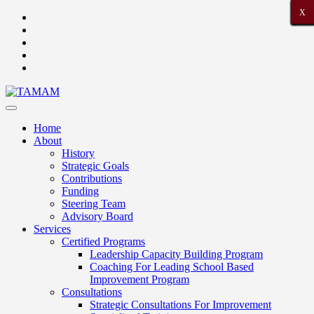
X
X
X
X
X
X
X
X
X
X
X
X
X
X
X
X
X
X
X
X
X
Home
About
History
Strategic Goals
Contributions
Funding
Steering Team
Advisory Board
Services
Certified Programs
Leadership Capacity Building Program
Coaching For Leading School Based
Improvement Program
Consultations
Strategic Consultations For Improvement