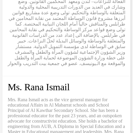
الفعالة للنزاعات– لندن ومعهد المحكمين القانونين. وضع
وشارك في العديد من الدورات التدريبية المحلية والدولية
المتعلقة بالوساطة والتحكيم. تولى وضع عدة مشاريع قوانين
أبرزها مشروع قانون الوساطة المعتمد من نقابة المحامين في
طرابلس والمناقش حالياً أمام اللجان النيابية المختصة. كما
تولى وضع قواعد مركز الوساطة والتحكيم في نقابة المحامين
في طرابلس. بالإضافة الى إعداد عدد من الدراسات القانونية
والمتعلقة بالوساطة والوسائل البديلة لحلّ النزاعات. خبير
سابق في الوساطة لدى مؤسسة التمويل الدولية. مستشار
وزير الشؤون الإجتماعية لشؤون المرأة والطفل والمشرف
على خطة وزارة الشؤون الموضوعة لحماية المرأة والطفل
والموقعة مع الـيونيسف. عضو في جمعية بيت التدريب والحوار
Ms. Rana Ismail
Mrs. Rana Ismail acts as the vice general manager for
educational Affairs in Al Mabarrat schools and School
Principal of Al Kawthar Secondary School. She has been a
professional educator for the past 23 years, and an outspoken
advocate for constructivist education. She holds a bachelor of
engineering from AUB, A Diploma in Special Education and a
Master in Educational management and leadership. Mrs. Rana