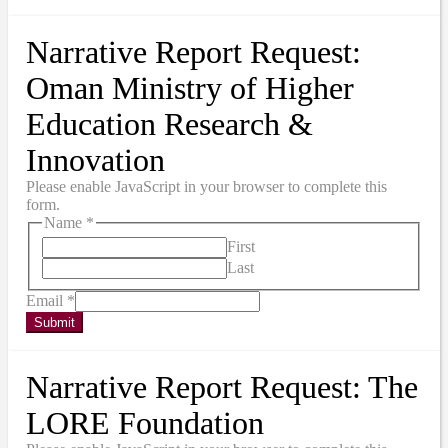
Narrative Report Request:
Oman Ministry of Higher
Education Research &
Innovation
Please enable JavaScript in your browser to complete this
form.
Name
*
First
Last
Email
*
Submit
Narrative Report Request: The
LORE Foundation