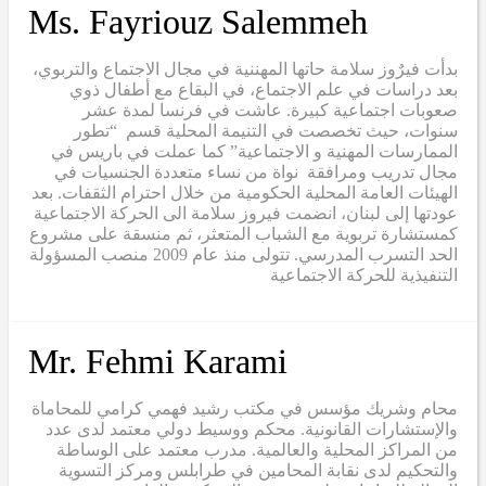
Ms. Fayriouz Salemmeh
بدأت فيرٌوز سلامة حاتها المهننية في مجال الاجتماع والتربوي،
بعد دراسات في علم الاجتماع، في البقاع مع أطفال ذوي
صعوبات اجتماعية كبيرة. عاشت في فرنسا لمدة عشر
سنوات، حيث تخصصت في التنيمة المحلية قسم “تطور
الممارسات المهنية و الاجتماعية” كما عملت في باريس في
مجال تدريب ومرافقة نواة من نساء متعددة الجنسيات في
الهيئات العامة المحلية الحكومية من خلال احترام الثقفات. بعد
عودتها إلى لبنان، انضمت فيروز سلامة الى الحركة الاجتماعية
كمستشارة تربوية مع الشباب المتعثر، ثم منسقة على مشروع
الحد التسرب المدرسي. تتولى منذ عام 2009 منصب المسؤولة
التنفيذية للحركة الاجتماعية
Mr. Fehmi Karami
محام وشريك مؤسس في مكتب رشيد فهمي كرامي للمحاماة
والإستشارات القانونية. محكم ووسيط دولي معتمد لدى عدد
من المراكز المحلية والعالمية. مدرب معتمد على الوساطة
والتحكيم لدى نقابة المحامين في طرابلس ومركز التسوية