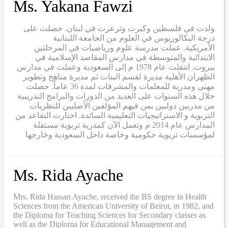
Ms. Yakana Fawzi
ولدت في فلسطين وكبرت وترعرت في لبنان. حصلت على
درجة البكالوريوس في العلوم من الجامعة اللبنانية
الأمريكية. عملت مدرسة علوم ورياضيات في المرحلتين
الابتدائية والمتوسطة في مدارس المقاصد الإسلامية في
بيروت. انتقلت عام 1978 م إلى السعودية وعملت في مدارس
الظهران الأهلية مديرة لقسم البنات ثم مديرة مناهج وتطوير
مهني ومدربة للمعلمات والمشرفات لمدة 36 عاماً. حصلت
خلال هذه السنوات على العديد من الدورات والبرامج التدريبية
من مدربين دوليين بمن فيهم المؤلفين الأصليين للنظريات
التربوية و الاستراتيجيات التعليمية السائدة. اختارت التقاعد من
المدارس عام 2014 م وتعمل الآن كمدربة تربوية مستقلة
لمؤسسات تربوية حكومية وخاصة داخل السعودية وخارجها
Ms. Rida Ayache
Mrs. Rida Hassan Ayache, received the BS degree in Health
Sciences from the American University of Beirut, in 1982, and
the Diploma for Teaching Sciences for Secondary classes as
well as the Diploma for Educational Management and