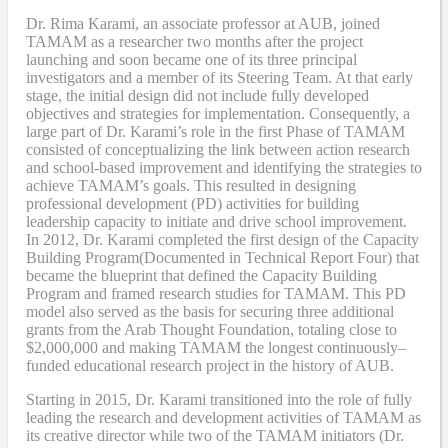
Dr. Rima Karami
,
an associate professor at AUB, joined
TAMAM as a researcher two months after the project
launching and soon became one of its three principal
investigators and a member of its Steering Team. At that early
stage, the initial design did not include fully developed
objectives and strategies for implementation. Consequently, a
large part of Dr. Karami’s role in the first Phase of TAMAM
consisted of conceptualizing the link between action research
and school-based improvement and identifying the strategies to
achieve TAMAM’s goals. This resulted in designing
professional development (PD) activities
for
building
leadership capacity to initiate and drive school improvement.
In 2012, Dr. Karami completed the
first design of the Capacity
Building Program
(Documented in Technical Report Four
) that
became
the blueprint that defined the Capacity Building
Program and framed research studies for TAMAM. This PD
model also served as the
basis
for securing three additional
grants from the Arab Thought Foundation
,
totaling close to
$2,000,000
and
making TAMAM the longest continuously
–
funded educational research project in the history of AUB.
Starting in 2015, Dr. Karami transitioned into the role of fully
leading the research and development activities of TAMAM as
its creative director while two of the TAMAM initiators (Dr.