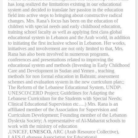
has long realized the limitations existing in our educational
system and decided to translate her passion in the education
field into active steps to bringing about constructive radical
changes. Mrs. Rana’s focus has been on the education of
children with special needs and early childhood education,
training school faculty as well as applying first class global
educational system in Lebanon and the Arab world, in addition
to initiating the first inclusive school in Lebanon. Her works,
initiatives and involvement are not only limited to that, Mrs.
Rana has also been involved in numerous programs,
conferences and presentations related to improving the
educational system and methods (Investing in Early Childhood
Care and Development in Sudan and Yemen , teaching
methods for non formal education in Bahrain; assessment
schemes and evaluation system in the new curriculum plan;;
The Reform of the Lebanese Educational System, UNDP\
UNESCO\CERD Project; Guidelines for Adapting the
Lebanese Curriculum for the Students with Special Needs;
Clinical Educational Supervision etc….) Mrs. Rana is an
affiliated member of the Association for Supervision and
Curriculum Development; Founding member of the Lebanon
Dyslexia Society; A representative of Al-Mabarrat schools to
work with the ministry of education
,UNICEF,
UNESCO,
ARC (Arab Resource Collective),
LAES (Lebanese Association for Educational