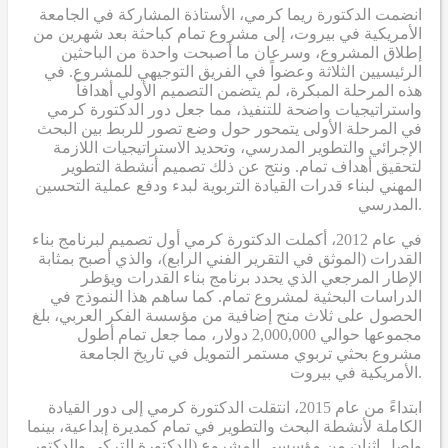
انضمت الدكتورة ريما كرمي، الأستاذة المشاركة في الجامعة
الأمريكية في بيروت، إلى مشروع تمام كباحثة بعد شهرين من
إطلاق المشروع، وسرعان ما أصبحت واحدة من الباحثين
الرئيسيين الثلاثة وعضواً في الفريق التوجيهي للمشروع. في
هذه المرحلة المبكرة، لم يتضمن التصميم الأولي أهدافاً
واستراتيجيات واضحة للتنفيذ، مما جعل دور الدكتورة كرمي
في المرحلة الأولى يتمحور حول وضع تصور للربط بين البحث
الإجرائي والتطوير المدرسي، وتحديد الاستراتيجيات اللازمة
لتحقيق أهداف تمام. ونتج عن ذلك تصميم أنشطة التطوير
المهني لبناء قدرات القيادة التربوية لبدء ودفع عملية التحسين
المدرسي.
في عام 2012، أكملت الدكتورة كرمي أول تصميم لبرنامج بناء
القدرات (الموثق في التقرير الفني الرابع)، والذي أصبح بمثابة
الإطار المرجعي الذي يحدد برنامج بناء القدرات ويؤطر
الدراسات البحثية لمشروع تمام. كما ساهم هذا النموذج في
الحصول على ثلاث منح إضافية من مؤسسة الفكر العربي، بلغ
مجموعها حوالي 2,000,000 دولار، مما جعل تمام أطول
مشروع بحثي تربوي مستمر التمويل في تاريخ الجامعة
الأمريكية في بيروت.
ابتداءً من عام 2015، انتقلت الدكتورة كرمي إلى دور القيادة
الكاملة لأنشطة البحث والتطوير في تمام كمديرة إبداعية، بينما
واصل اثنان من مؤسسي المشروع (الدكتورة التركي والدكتور