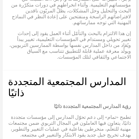
مؤسساتهم التعليمية. وأثناء انخراطهم في دورات متكرّرة من
البحث والتحليل وحل المشكلات، يظلّ المربّون ناقدين
لافتراضاتهم الراسخة ومنفتحين على إعادة النظر في النماذج
المهنية التي توجه ممارساتهم.
إن هذا الالتزام بالبحث والتأمّل أثناء العمل يقود إلى إحداث
تغيير تحويلي ومستدام في المؤسسات التعليمية، تغيير يبدأ
ويُقاد من داخل المدارس نفسها بواسطة الممارسين التربويين،
ويولّد معرفة عملية قابلة للتطبيق تتناسب مع السياق
الاجتماعي والثقافي لتلك المؤسسات.
المدارس المجتمعية المتجددة
ذاتيًا
رؤية المدارس المجتمعية المتجددة ذاتيًا
تطمح «تمام» إلى دعم تحوّل المدارس إلى مؤسسات متجددة
ذاتيًا، يتعاون فيها العاملون في المجال التربوي ضمن مجتمعات
مهنية للتعلّم، منخرطين بفاعلية في عمليات التغيير والتطوير،
بهدف تخريج جيل جديد يقود الابتكار والتغيير في مجتمعه.