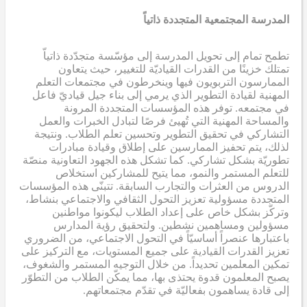
المدرسة المجتمعية المتجددة ذاتياً
تطمح تمام إلى تحويل المدرسة إلى مؤسّسة متجدّدة ذاتياّ
تمتلك خزينًا من القدرات القياديّة للتغيير، حيث يتعاون
الممارسون التربويون فيها وينخرطون في مجتمعات التعلم
المهنية لقيادة التطوير الذي يرمي إلى بناء جيل قياديّ فاعل
في مجتمعه. توفر هذه المؤسسات المتجددة المرونة
والمساحة المهنية التي تُهيئ فرصًا لتبادل الخبرات والعمل
التشاركي في تحقيق التطوير وتحسين تعلم الطلاب. ونتيجة
لذلك، يتم تحفيز الممارسين على إطلاق وقيادة مبادرات
تطوريّة بشكل تشاركي. كما تشكل هذه الجهود التعاونية منصّة
للتعلم المستمر والنمو، مما يتيح للمشاركين استخلاص
الدروس من العثرات والتجارب السابقة. تتبنّى هذه المؤسسات
المتجددة مسؤولية تعزيز التحول الثقافي والاجتماعي بنشاط،
وتركّز بشكل خاص على إعداد الطلاب ليكونوا مواطنين
مسؤولين ومساهمين نشطين. ولتحقيق رؤية المدارس
باعتبارها عنصراً أساسيّاً في التحول الاجتماعي، من الضروري
تعزيز القدرات القيادية على جميع المستويات، مع التركيز على
تمكين المعلمين تحديداً. من خلال التوجيه المستمر والشغوف،
يصبح المعلمون قدوة يحتذى بها، مما يمكّن الطلاب من التطوّر
إلى قادة يساهمون بفعاليّة في تقدّم مجتمعاتهم.