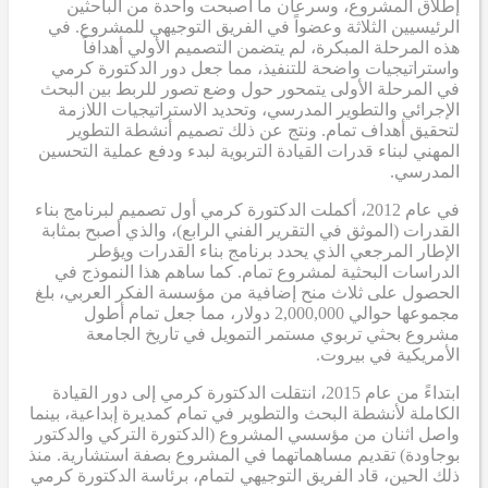
إطلاق المشروع، وسرعان ما أصبحت واحدة من الباحثين
الرئيسيين الثلاثة وعضواً في الفريق التوجيهي للمشروع. في
هذه المرحلة المبكرة، لم يتضمن التصميم الأولي أهدافاً
واستراتيجيات واضحة للتنفيذ، مما جعل دور الدكتورة كرمي
في المرحلة الأولى يتمحور حول وضع تصور للربط بين البحث
الإجرائي والتطوير المدرسي، وتحديد الاستراتيجيات اللازمة
لتحقيق أهداف تمام. ونتج عن ذلك تصميم أنشطة التطوير
المهني لبناء قدرات القيادة التربوية لبدء ودفع عملية التحسين
المدرسي.
في عام 2012، أكملت الدكتورة كرمي أول تصميم لبرنامج بناء
القدرات (الموثق في التقرير الفني الرابع)، والذي أصبح بمثابة
الإطار المرجعي الذي يحدد برنامج بناء القدرات ويؤطر
الدراسات البحثية لمشروع تمام. كما ساهم هذا النموذج في
الحصول على ثلاث منح إضافية من مؤسسة الفكر العربي، بلغ
مجموعها حوالي 2,000,000 دولار، مما جعل تمام أطول
مشروع بحثي تربوي مستمر التمويل في تاريخ الجامعة
الأمريكية في بيروت.
ابتداءً من عام 2015، انتقلت الدكتورة كرمي إلى دور القيادة
الكاملة لأنشطة البحث والتطوير في تمام كمديرة إبداعية، بينما
واصل اثنان من مؤسسي المشروع (الدكتورة التركي والدكتور
بوجاودة) تقديم مساهماتهما في المشروع بصفة استشارية. منذ
ذلك الحين، قاد الفريق التوجيهي لتمام، برئاسة الدكتورة كرمي