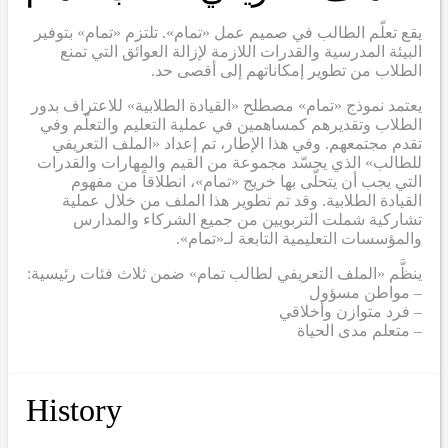
يقع تعلّم الطالب في صميم عمل «تمام». تلتزم «تمام» بتوفير
البيئة المدرسية والقدرات اللازمة لإزالة العوائق التي تمنع
الطلاب من تطوير إمكاناتهم إلى أقصى حد.
يعتمد نموذج «تمام» مصطلح «القيادة الطلابية» للاعتراف بدور
الطلاب وتقديرهم كمساهمين في عملية التعليم والتعلّم وفي
تقدم مجتمعهم. وفي هذا الإطار، تم إعداد «الملف التعريفي
للطالب» الذي يجسّد مجموعة من القيم والمهارات والقدرات
التي يجب أن يتحلّى بها خريج «تمام»، انطلاقاً من مفهوم
القيادة الطلابية. وقد تم تطوير هذا الملف من خلال عملية
تشاركية شملت التربويين من جميع الشركاء والمدارس
والمؤسسات التعليمية التابعة لـ«تمام».
ينظَّم «الملف التعريفي لطالب تمام» ضمن ثلاث فئات رئيسية:
– مواطن مسؤول
– فرد متوازن وأخلاقي
– متعلم مدى الحياة
History