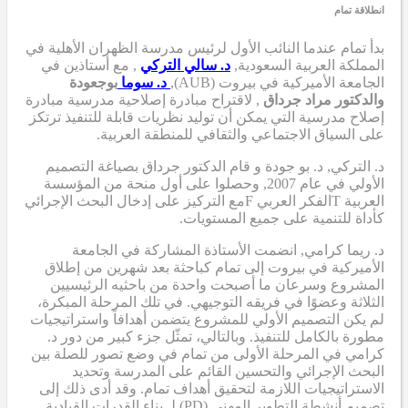
انطلاقة تمام
بدأ تمام عندما
النائب الأول لرئيس مدرسة الظهران الأهلية في
المملكة العربية السعودية,
د. سالي التركي
,
مع أستاذين في
الجامعة الأميركية في بيروت (AUB),
د. سوما
بوجعودة
والدكتور مراد جرداق
,
لاقتراح مبادرة إصلاحية مدرسية
مبادرة
إصلاح مدرسية
التي
يمكن أن
توليد نظريات قابلة للتنفيذ ترتكز
على السياق الاجتماعي والثقافي للمنطقة العربية.
د. التركي
,
د. بو جودة
و
قام الدكتور جرداق بصياغة التصميم
الأولي
في عام 2007,
وحصلوا على أول منحة من المؤسسة
العربية
T
الفكر العربي
F
مع التركيز على إدخال البحث الإجرائي
كأداة للتنمية على جميع المستويات.
د. ريما كرامي
,
انضمت الأستاذة المشاركة في الجامعة
الأميركية في بيروت إلى تمام كباحثة بعد شهرين من إطلاق
المشروع وسرعان ما أصبحت واحدة من باحثيه الرئيسيين
الثلاثة وعضوًا في فريقه التوجيهي. في تلك المرحلة المبكرة،
لم يكن التصميم الأولي للمشروع يتضمن أهدافاً واستراتيجيات
مطورة بالكامل للتنفيذ. وبالتالي، تمثّل جزء كبير من دور د.
كرامي في المرحلة الأولى من تمام في وضع تصور للصلة بين
البحث الإجرائي والتحسين القائم على المدرسة وتحديد
الاستراتيجيات اللازمة لتحقيق أهداف تمام. وقد أدى ذلك إلى
تصميم أنشطة التطوير المهني (PD)
لـ
بناء القدرات القيادية