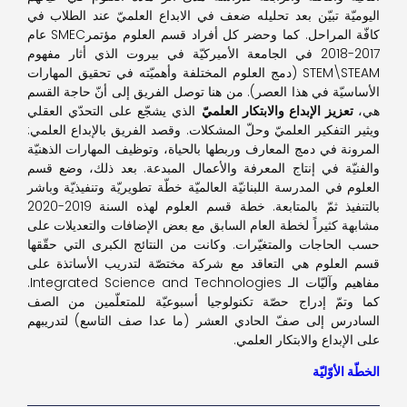
اليوميّة تبيّن بعد تحليله ضعف في الابداع العلميّ عند الطلاب في
كافّة المراحل. كما وحضر كل أفراد قسم العلوم مؤتمرSMEC عام
2017-2018 في الجامعة الأميركيّة في بيروت الذي أثار مفهوم
STEM\STEAM (دمج العلوم المختلفة وأهميّته في تحقيق المهارات
الأساسيّة في هذا العصر). من هنا توصل الفريق إلى أنّ حاجة القسم
هي،
تعزيز الإبداع والابتكار العلميّ
الذي يشجّع على التحدّي العقلي
ويثير التفكير العلميّ وحلّ المشكلات. وقصد الفريق بالإبداع العلمي:
المرونة في دمج المعارف وربطها بالحياة، وتوظيف المهارات الذهنيّة
والفنيّة في إنتاج المعرفة والأعمال المبدعة. بعد ذلك، وضع قسم
العلوم في المدرسة اللبنانيّة العالميّة خطّة تطويريّة وتنفيذيّة وباشر
بالتنفيذ ثمّ بالمتابعة. خطة قسم العلوم لهذه السنة 2019-2020
مشابهة كثيراً لخطة العام السابق مع بعض الإضافات والتعديلات على
حسب الحاجات والمتغيّرات. وكانت من النتائج الكبرى التي حقّقها
قسم العلوم هي التعاقد مع شركة مختصّة لتدريب الأساتذة على
مفاهيم وآليّات الـ Integrated Science and Technologies.
كما وتمّ إدراج حصّة تكنولوجيا أسبوعيّة للمتعلّمين من الصف
السادرس إلى صفّ الحادي العشر (ما عدا صف التاسع) لتدريبهم
على الإبداع والابتكار العلمي.
الخطّة الأوّليّة