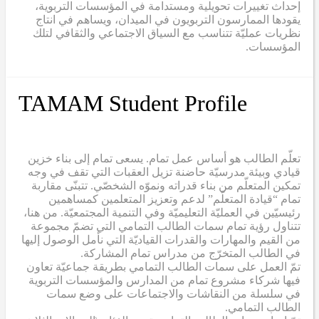
إحداث تغييرات تحويلية ومستدامة في المؤسسات التربوية،
يقودها الممارسون التربويون في الميدان، ويساهم في انتاج
نظريات عمليّة تتناسب مع السياق الاجتماعي والثقافي لتلك
المؤسسات.
TAMAM Student Profile
تعلّم الطالب هو أساس عمل تمام. يسعى تمام إلى بناء خزين
قيادي وبيئة مدرسيّة حاضنة تزيل العقبات التي تقف في وجه
تمكين المتعلّم من بناء قدراته ونموّه الشخصّي. تتبنّى مقاربة
تمام “قيادة المتعلّم” لدعم وتعزيز المتعلمين كمساهمين
رئيسيّين في العمليّة التعليميّة وفي التنمية المجتمعيّة. من هنا،
تتناول رؤية تمام سمات الطالب التمامي التي تضمّ مجموعة
من القيم والمهارات والقدرات القياديّة التي نأمل الوصول إليها
في الطالب المتخرّج من مدراس تمام المشاركة.
تمّ العمل على سمات الطالب التمامي بطريقة جماعيّة تعاون
فيها شركاء مشروع تمام من المدارس والمؤسسات التربوية
في سلسلة من النقاشات والاجتماعات على وضع سمات
الطالب التمامي.