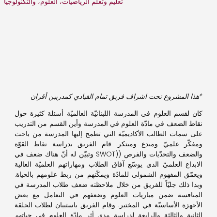
تعليم وتعلم الرياضيات، العلوم، والتكنولوجيا
*
هذا المشروع تحت اشراف فريق تمام القيادي كمدربين أقران
كان لقسم العلوم في المدرسة اللبنانيّة العالميّة أسئلة كثيرة حول
نقاط الضعف في مادّة العلوم في المدرسة وأين القسم من التدريب
على سمات الطالب الأكاديميّة التي تطمح إليها المدرسة من باحث
ومفكّر علميّ ومبدع ومبتكر. قام الفريق بدراسة نقاط القوّة
والضعف والتحدّيات والفرص ((SWOT وتبيّن له أنّ هناك ضعف في
الابداع العلميّ الذي يوسّع آفاق الطلاب ومهاراتهم العلميّة العالية
ويعمّق المفهوم الشمولي للمادّة ويمكّنهم من ربط علومهم بالحياة.
وبدا ذلك جليّاً للفريق من خلال ملاحظته ضعف طلاب المدرسة في
المنافسة ضمن مباريات العلوم وضعفهم في التعامل مع بعض
الأجهزة الأساسيّة في المختبر. وقام الفريق باستبيان لطلاب الحلقة
الثانية والثالثة والرابعة لدراسة مدى أثر مادّة العلوم في حياتهم