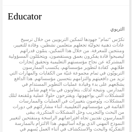
Educator
التربوي
تكرّس “تمام” جهودها لتمكين التربويين من خلال ترسيخ
عادات ذهنية تحوليّة تجعلهم متعلمين نشطين، وقادة للتغيير،
ومنتجين للمعرفة. من خلال هذا التمكين، ينمّون قدراتهم
ليصبحوا قادة يفكرون بعمق ويستقصون، ويتحمّلون المسؤولية
المشتركة عن نجاح مؤسستهم التعليمية وتحقيق إنجازات
طلابهم. كقادة لتطوير مؤسساتهم، يكتسب الممارسون
التربويّون في تمام مجموعة غنيّة من الكفايات والمهارات التي
تزيد من دافعيتهم والتزامهم بتحسين مؤسساتهم. هذا الدافع
يشجّعهم على بدء وقيادة عمليات التطوير المستدام في
المدارس. ونتيجة لذلك، يتعاونون في بناء فهم شامل
للمشكلات التي يواجهونها، ويقترحون حلولًا عملية ومُقنعة لتلك
المشكلات، ويُوصون بتغييرات في العمليات والممارسات
القائمة في مؤسساتهم التعليمية. أثناء مشاركتهم في دورات
من البحث والتجريب وحل المشكلات المتكررة، يبقى
الممارسون نقديين تجاه افتراضاتهم الراسخة ومنفتحين لتغيير
النموذج المهني الذي يوجّه أساليبهم. هذا الالتزام بالممارسة
التفكريّة والبحث والاستكشاف في أثناء العمل يُسهم في