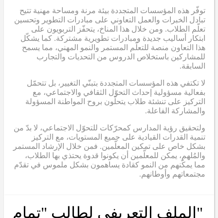
توفّر هذه المؤسسات المتجددة بيئة مرنة ومساحة مهنية تتيح
تبادل الخبرات والعمل التعاوني على مبادرات التطوير وتحسين
تعلّم الطلاب. ومن خلال هذا المناخ، يتحفّز التربويون على
ابتكار أساليب جديدة ومبادرات تطويرية مشتركة. كما يشكّل
هذا التعاون منصة للتعلّم المستمر والنمو المهني، مما يسمح
للمشاركين باستخلاص الدروس من التحديات والتجارب
السابقة.
لا تكتفي هذه المؤسسات المتجددة بتبنّي التغيير، بل تتحمّل
بفعالية مسؤولية إحداث التحوّل الثقافي والاجتماعي، مع
التركيز على تنشئة طلاب يتحلّون بروح المواطنة المسؤولة
والمشاركة الفاعلة.
ولتحقيق رؤية المدارس كمحرّكات للتحوّل الاجتماعي، لا بدّ من
تنمية القدرات القيادية على جميع المستويات، مع التركيز
بشكل خاص على تمكين المعلّمين. فمن خلال الإرشاد المستمر
والمُلهم، يمكن للمعلّمين أن يكونوا قدوة يحتذي بها الطلاب،
مما يمكّنهم من النمو كقادة يساهمون بشكل ملموس في تقدّم
مجتمعاتهم وأوطانهم.
"الملف التعريفي لطالب "تمام