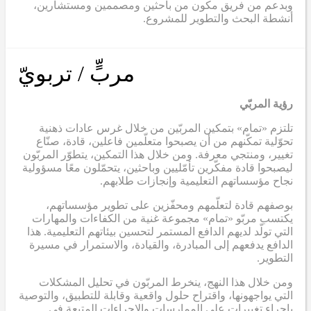
وبدعم من فريق مكون من باحثين ومصممين ومستشارين،
أنشطة البحث والتطوير للمشروع.
مربٍّ / تربويّ
رؤية المربّي
تلتزم «تمام» بتمكين المربّين من خلال غرس عادات ذهنية
تحوّلية تمكّنهم من أن يصبحوا متعلّمين فاعلين، قادة، صنّاع
تغيير، ومنتجي معرفة. ومن خلال هذا التمكين، يتطوّر المربّون
ليصبحوا قادة مفكّرين تأمّليين وباحثين، يتحمّلون معًا مسؤولية
نجاح مؤسساتهم التعليمية وإنجازات طلابهم.
بوصفهم قادة لتعلّمهم ومحفّزين على تطوير مؤسساتهم،
يكتسب مربّو «تمام» مجموعة غنية من الكفاءات والمهارات
التي تولّد لديهم الدافع المستمر لتحسين بيئاتهم التعليمية. هذا
الدافع يدفعهم إلى المبادرة، والقيادة، والاستمرار في مسيرة
التطوير.
ومن خلال هذا النهج، ينخرط المربّون في تحليل المشكلات
التي يواجهونها، واقتراح حلول واقعية وقابلة للتطبيق، والتوصية
بإجراء تغييرات على الممارسات والإجراءات المتبعة في