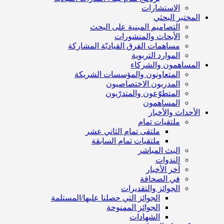
الاستشارات
المختبر البحثي
التصاميم المبنية على البحث
الأبحاث والمنشورات
مساهمات الفرق القياديّة المشاركة
الموارد التربوية
المساهمون والشركاء
المتعاونون والمؤسسات الشريكة
المدربون الاختصاصيون
المتطوّعون والمتدرّبون
المساهمون
الأحداث والأخبار
ملتقيات تمام
ملتقى تمام الثاني عشر
ملتقيات تمام السابقة
البث المباشر
الندوات
آخر الأخبار
في الصحافة
الجوائز والتقديرات
الجوائز التي حصلنا عليها/المستلمة
الجوائز الممنوحة
الشهادات