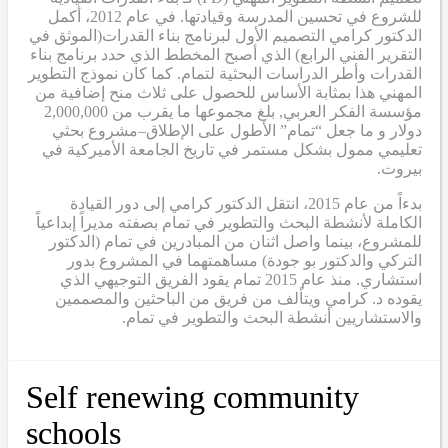
للشروع في تحسين المدرسة وقيادتها. في عام 2012، أكمل
الدكتور كرامي
التصميم الأول لبرنامج بناء القدرات
(الموثق في
التقرير الفني الرابع
) الذي أصبح
المخطط الذي حدد برنامج بناء
القدرات وأطر الدراسات البحثية لتمام. كما كان نموذج التطوير
المهني هذا بمثابة
الأساس
للحصول على ثلاث منح إضافية من
مؤسسة الفكر العربي
,
بلغ مجموعها ما يقرب من 2,000,000
دولار
و
ما جعل “تمام” الأطول على الإطلاق
–
مشروع بحثي
تعليمي ممول بشكل مستمر في تاريخ الجامعة الأميركية في
بيروت.
بدءاً من عام 2015، انتقل الدكتور كرامي إلى دور القيادة
الكاملة لأنشطة البحث والتطوير في تمام بصفته مديراً إبداعياً
للمشروع، بينما واصل اثنان من المبادرين في تمام (الدكتور
التركي والدكتور بو جودة) مساهمتهما في المشروع بدور
استشاري. منذ عام 2015
تمام
يقود الفريق التوجيهي الذي
يقوده د. كرامي ويتألف من فريق من الباحثين والمصممين
والاستشاريين أنشطة البحث والتطوير في تمام.
Self renewing community
schools