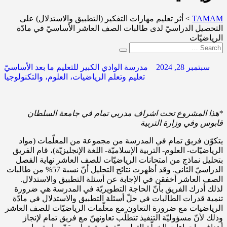
TAMAM
>
أثر تعليم مهارات التفكير (التطبيق والاستدلال) على
التحصيل الدراسيّ لدى طالبات الصف العاشر الأساسيّ في مادّة
الرياضيّات
سبتمبر 28, 2024
مدرسة الوادي الكبير للتعليم ما بعد الأساسيّ
تعليم وتعلم الرياضيات، العلوم، والتكنولوجيا
*
هذا المشروع تحت اشراف مدربي تمام في جامعة السلطان
قابوس وفي وزارة التربية
يتكوّن فريق تمام في المدرسة من مجموعة من المعلّمات (مواد
الرياضيّات- العلوم- التربية الإسلاميّة- اللغة الإنجليزيّة)، قام الفريق
بتحليل نماذج من امتحانات الرياضيّات للصف العاشر نهاية الفصل
الدراسيّ الثاني. وقد أظهرت نتائج التحليل أنّ نسبة 57% من طالبات
الصف العاشر أخفقن في الإجابة عن أسئلة التطبيق والاستدلال.
لذلك أدرك الفريق بأنّ الحاجة التطويريّة في المدرسة هي ضرورة
تنمية قدرات الطالبات في حلّ أسئلة التطبيق والاستدلال في مادّة
الرياضيات مع ضرورة التعاون مع معلّمات الرياضيّات للصف العاشر
وذلك لأنّ مسؤوليّة التنفيذ تتطلّب تعاونهنّ مع فريق تمام لإنجاز