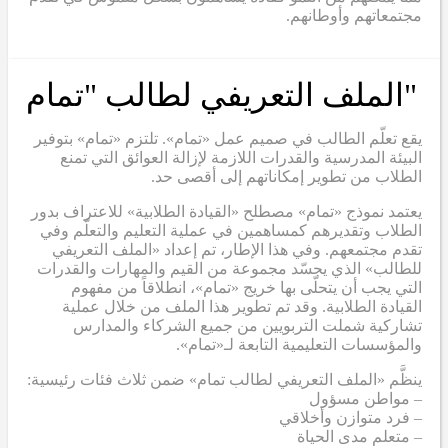
مجتمعاتهم وأوطانهم.
"الملف التعريفي لطالب "تمام
يقع تعلّم الطالب في صميم عمل «تمام». تلتزم «تمام» بتوفير
البيئة المدرسية والقدرات اللازمة لإزالة العوائق التي تمنع
الطلاب من تطوير إمكاناتهم إلى أقصى حد.
يعتمد نموذج «تمام» مصطلح «القيادة الطلابية» للاعتراف بدور
الطلاب وتقديرهم كمساهمين في عملية التعليم والتعلّم وفي
تقدم مجتمعهم. وفي هذا الإطار، تم إعداد «الملف التعريفي
للطالب» الذي يجسّد مجموعة من القيم والمهارات والقدرات
التي يجب أن يتحلّى بها خريج «تمام»، انطلاقاً من مفهوم
القيادة الطلابية. وقد تم تطوير هذا الملف من خلال عملية
تشاركية شملت التربويين من جميع الشركاء والمدارس
والمؤسسات التعليمية التابعة لـ«تمام».
ينظَّم «الملف التعريفي لطالب تمام» ضمن ثلاث فئات رئيسية:
– مواطن مسؤول
– فرد متوازن وأخلاقي
– متعلم مدى الحياة