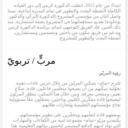
ابتداءً من عام 2015، انتقلت الدكتورة كرمي إلى دور القيادة
الكاملة لأنشطة البحث والتطوير في تمام كمديرة إبداعية، بينما
واصل اثنان من مؤسسي المشروع (الدكتورة التركي والدكتور
بوجاودة) تقديم مساهماتهما في المشروع بصفة استشارية. منذ
ذلك الحين، قاد الفريق التوجيهي لتمام، برئاسة الدكتورة كرمي
وبدعم من فريق مكون من باحثين ومصممين ومستشارين،
أنشطة البحث والتطوير للمشروع.
مربٍّ / تربويّ
رؤية المربّي
تلتزم «تمام» بتمكين المربّين من خلال غرس عادات ذهنية
تحوّلية تمكّنهم من أن يصبحوا متعلّمين فاعلين، قادة، صنّاع
تغيير، ومنتجي معرفة. ومن خلال هذا التمكين، يتطوّر المربّون
ليصبحوا قادة مفكّرين تأمّليين وباحثين، يتحمّلون معًا مسؤولية
نجاح مؤسساتهم التعليمية وإنجازات طلابهم.
بوصفهم قادة لتعلّمهم ومحفّزين على تطوير مؤسساتهم،
يكتسب مربّو «تمام» مجموعة غنية من الكفاءات والمهارات
التي تولّد لديهم الدافع المستمر لتحسين بيئاتهم التعليمية. هذا