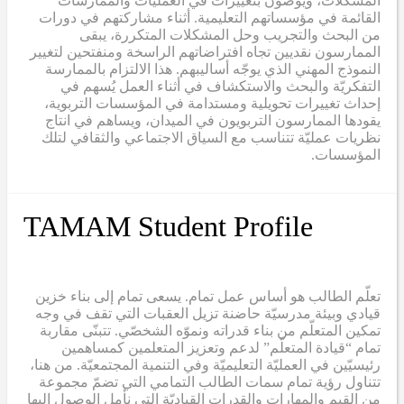
المشكلات، ويُوصون بتغييرات في العمليات والممارسات
القائمة في مؤسساتهم التعليمية. أثناء مشاركتهم في دورات
من البحث والتجريب وحل المشكلات المتكررة، يبقى
الممارسون نقديين تجاه افتراضاتهم الراسخة ومنفتحين لتغيير
النموذج المهني الذي يوجّه أساليبهم. هذا الالتزام بالممارسة
التفكريّة والبحث والاستكشاف في أثناء العمل يُسهم في
إحداث تغييرات تحويلية ومستدامة في المؤسسات التربوية،
يقودها الممارسون التربويون في الميدان، ويساهم في انتاج
نظريات عمليّة تتناسب مع السياق الاجتماعي والثقافي لتلك
المؤسسات.
TAMAM Student Profile
تعلّم الطالب هو أساس عمل تمام. يسعى تمام إلى بناء خزين
قيادي وبيئة مدرسيّة حاضنة تزيل العقبات التي تقف في وجه
تمكين المتعلّم من بناء قدراته ونموّه الشخصّي. تتبنّى مقاربة
تمام “قيادة المتعلّم” لدعم وتعزيز المتعلمين كمساهمين
رئيسيّين في العمليّة التعليميّة وفي التنمية المجتمعيّة. من هنا،
تتناول رؤية تمام سمات الطالب التمامي التي تضمّ مجموعة
من القيم والمهارات والقدرات القياديّة التي نأمل الوصول إليها