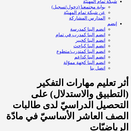
شبكة تمام المهنيّة
بوابة مجتمعنا (دخول\تسجيل)
عن شبكة تمام المهنيّة
المدارس المشاركة
إنضم
انضم إلينا كمدرسة
انضم إلينا كمدرب في تمام
انضم إلينا كخبير
انضم إلينا كباحث
انضم إلينا كمتدرب/متطوع
انضم إلينا كداعم
انضم إلينا كجهة مموّلة
اتصل بنا
أثر تعليم مهارات التفكير
(التطبيق والاستدلال) على
التحصيل الدراسيّ لدى طالبات
الصف العاشر الأساسيّ في مادّة
الرياضيّات