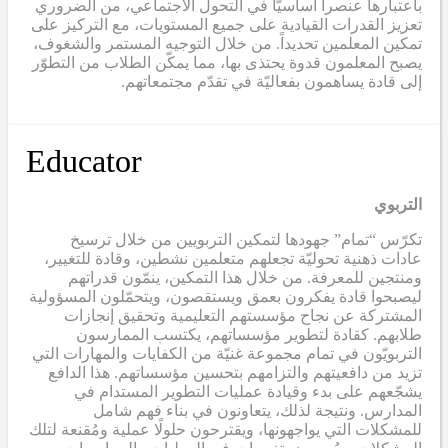
باعتبارها عنصراً أساسيّاً في التحول الاجتماعي، من الضروري
تعزيز القدرات القيادية على جميع المستويات، مع التركيز على
تمكين المعلمين تحديداً. من خلال التوجيه المستمر والشغوف،
يصبح المعلمون قدوة يحتذى بها، مما يمكّن الطلاب من التطوّر
إلى قادة يساهمون بفعاليّة في تقدّم مجتمعاتهم.
Educator
التربوي
تكرّس “تمام” جهودها لتمكين التربويين من خلال ترسيخ
عادات ذهنية تحوليّة تجعلهم متعلمين نشطين، وقادة للتغيير،
ومنتجين للمعرفة. من خلال هذا التمكين، ينمّون قدراتهم
ليصبحوا قادة يفكرون بعمق ويستقصون، ويتحمّلون المسؤولية
المشتركة عن نجاح مؤسستهم التعليمية وتحقيق إنجازات
طلابهم. كقادة لتطوير مؤسساتهم، يكتسب الممارسون
التربويّون في تمام مجموعة غنيّة من الكفايات والمهارات التي
تزيد من دافعيتهم والتزامهم بتحسين مؤسساتهم. هذا الدافع
يشجّعهم على بدء وقيادة عمليات التطوير المستدام في
المدارس. ونتيجة لذلك، يتعاونون في بناء فهم شامل
للمشكلات التي يواجهونها، ويقترحون حلولًا عملية ومُقنعة لتلك