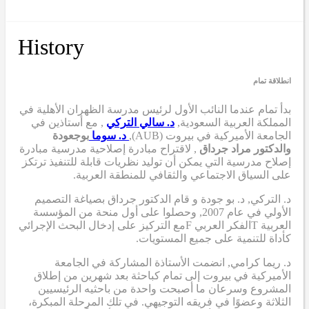
History
انطلاقة تمام
بدأ تمام عندما
النائب الأول لرئيس مدرسة الظهران الأهلية في
المملكة العربية السعودية,
د. سالي التركي
,
مع أستاذين في
الجامعة الأميركية في بيروت (AUB),
د. سوما
بوجعودة
والدكتور مراد جرداق
,
لاقتراح مبادرة إصلاحية مدرسية
مبادرة
إصلاح مدرسية
التي
يمكن أن
توليد نظريات قابلة للتنفيذ ترتكز
على السياق الاجتماعي والثقافي للمنطقة العربية.
د. التركي
,
د. بو جودة
و
قام الدكتور جرداق بصياغة التصميم
الأولي
في عام 2007,
وحصلوا على أول منحة من المؤسسة
العربية
T
الفكر العربي
F
مع التركيز على إدخال البحث الإجرائي
كأداة للتنمية على جميع المستويات.
د. ريما كرامي
,
انضمت الأستاذة المشاركة في الجامعة
الأميركية في بيروت إلى تمام كباحثة بعد شهرين من إطلاق
المشروع وسرعان ما أصبحت واحدة من باحثيه الرئيسيين
الثلاثة وعضوًا في فريقه التوجيهي. في تلك المرحلة المبكرة،