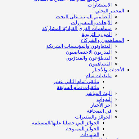
الاستشارات
المختبر البحثي
التصاميم المبنية على البحث
الأبحاث والمنشورات
مساهمات الفرق القياديّة المشاركة
الموارد التربوية
المساهمون والشركاء
المتعاونون والمؤسسات الشريكة
المدربون الاختصاصيون
المتطوّعون والمتدرّبون
المساهمون
الأحداث والأخبار
ملتقيات تمام
ملتقى تمام الثاني عشر
ملتقيات تمام السابقة
البث المباشر
الندوات
آخر الأخبار
في الصحافة
الجوائز والتقديرات
الجوائز التي حصلنا عليها/المستلمة
الجوائز الممنوحة
الشهادات