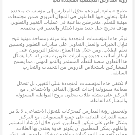
رؤية المدارس المجتمعية المتجددة ذاتيًا
تطمح «تمام» إلى دعم تحوّل المدارس إلى مؤسسات متجددة
ذاتيًا، يتعاون فيها العاملون في المجال التربوي ضمن مجتمعات
مهنية للتعلّم، منخرطين بفاعلية في عمليات التغيير والتطوير،
بهدف تخريج جيل جديد يقود الابتكار والتغيير في مجتمعه.
توفّر هذه المؤسسات المتجددة بيئة مرنة ومساحة مهنية تتيح
تبادل الخبرات والعمل التعاوني على مبادرات التطوير وتحسين
تعلّم الطلاب. ومن خلال هذا المناخ، يتحفّز التربويون على
ابتكار أساليب جديدة ومبادرات تطويرية مشتركة. كما يشكّل
هذا التعاون منصة للتعلّم المستمر والنمو المهني، مما يسمح
للمشاركين باستخلاص الدروس من التحديات والتجارب
السابقة.
لا تكتفي هذه المؤسسات المتجددة بتبنّي التغيير، بل تتحمّل
بفعالية مسؤولية إحداث التحوّل الثقافي والاجتماعي، مع
التركيز على تنشئة طلاب يتحلّون بروح المواطنة المسؤولة
والمشاركة الفاعلة.
ولتحقيق رؤية المدارس كمحرّكات للتحوّل الاجتماعي، لا بدّ من
تنمية القدرات القيادية على جميع المستويات، مع التركيز
بشكل خاص على تمكين المعلّمين. فمن خلال الإرشاد المستمر
والمُلهم، يمكن للمعلّمين أن يكونوا قدوة يحتذي بها الطلاب،
مما يمكّنهم من النمو كقادة يساهمون بشكل ملموس في تقدّم