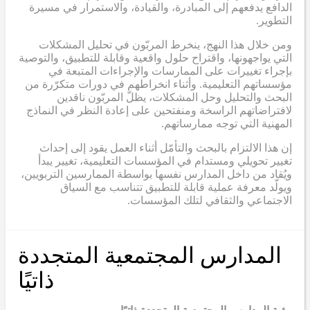
الدافع يدفعهم إلى المبادرة، والقيادة، والاستمرار في مسيرة
التطوير.
ومن خلال هذا النهج، ينخرط المربّون في تحليل المشكلات
التي يواجهونها، واقتراح حلول واقعية وقابلة للتطبيق، والتوصية
بإجراء تغييرات على الممارسات والإجراءات المتبعة في
مؤسساتهم التعليمية. وأثناء انخراطهم في دورات متكرّرة من
البحث والتحليل وحل المشكلات، يظلّ المربّون ناقدين
لافتراضاتهم الراسخة ومنفتحين على إعادة النظر في النماذج
المهنية التي توجه ممارساتهم.
إن هذا الالتزام بالبحث والتأمّل أثناء العمل يقود إلى إحداث
تغيير تحويلي ومستدام في المؤسسات التعليمية، تغيير يبدأ
ويُقاد من داخل المدارس نفسها بواسطة الممارسين التربويين،
ويولّد معرفة عملية قابلة للتطبيق تتناسب مع السياق
الاجتماعي والثقافي لتلك المؤسسات.
المدارس المجتمعية المتجددة
ذاتيًا