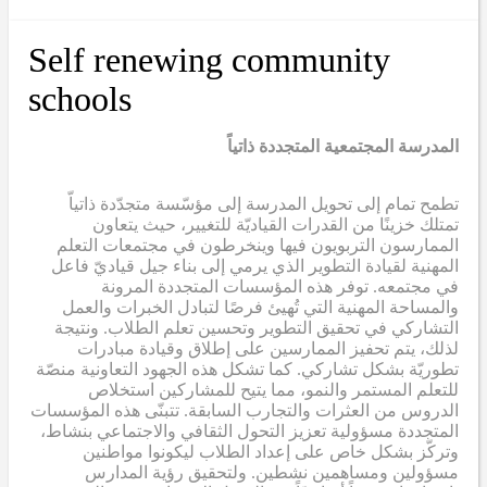
Self renewing community
schools
المدرسة المجتمعية المتجددة ذاتياً
تطمح تمام إلى تحويل المدرسة إلى مؤسّسة متجدّدة ذاتياّ
تمتلك خزينًا من القدرات القياديّة للتغيير، حيث يتعاون
الممارسون التربويون فيها وينخرطون في مجتمعات التعلم
المهنية لقيادة التطوير الذي يرمي إلى بناء جيل قياديّ فاعل
في مجتمعه. توفر هذه المؤسسات المتجددة المرونة
والمساحة المهنية التي تُهيئ فرصًا لتبادل الخبرات والعمل
التشاركي في تحقيق التطوير وتحسين تعلم الطلاب. ونتيجة
لذلك، يتم تحفيز الممارسين على إطلاق وقيادة مبادرات
تطوريّة بشكل تشاركي. كما تشكل هذه الجهود التعاونية منصّة
للتعلم المستمر والنمو، مما يتيح للمشاركين استخلاص
الدروس من العثرات والتجارب السابقة. تتبنّى هذه المؤسسات
المتجددة مسؤولية تعزيز التحول الثقافي والاجتماعي بنشاط،
وتركّز بشكل خاص على إعداد الطلاب ليكونوا مواطنين
مسؤولين ومساهمين نشطين. ولتحقيق رؤية المدارس