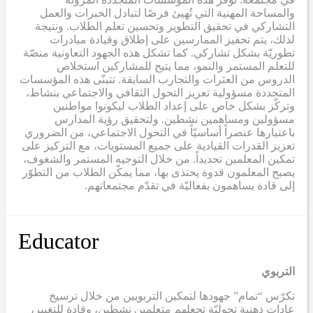
والمساحة المهنية التي تُهيئ فرصًا لتبادل الخبرات والعمل
التشاركي في تحقيق التطوير وتحسين تعلم الطلاب. ونتيجة
لذلك، يتم تحفيز الممارسين على إطلاق وقيادة مبادرات
تطوريّة بشكل تشاركي. كما تشكل هذه الجهود التعاونية منصّة
للتعلم المستمر والنمو، مما يتيح للمشاركين استخلاص
الدروس من العثرات والتجارب السابقة. تتبنّى هذه المؤسسات
المتجددة مسؤولية تعزيز التحول الثقافي والاجتماعي بنشاط،
وتركّز بشكل خاص على إعداد الطلاب ليكونوا مواطنين
مسؤولين ومساهمين نشطين. ولتحقيق رؤية المدارس
باعتبارها عنصراً أساسيّاً في التحول الاجتماعي، من الضروري
تعزيز القدرات القيادية على جميع المستويات، مع التركيز على
تمكين المعلمين تحديداً. من خلال التوجيه المستمر والشغوف،
يصبح المعلمون قدوة يحتذى بها، مما يمكّن الطلاب من التطوّر
إلى قادة يساهمون بفعاليّة في تقدّم مجتمعاتهم.
Educator
التربوي
تكرّس “تمام” جهودها لتمكين التربويين من خلال ترسيخ
عادات ذهنية تحوليّة تجعلهم متعلمين نشطين، وقادة للتغيير،