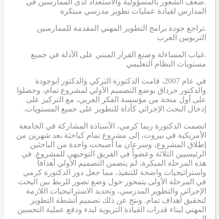
.ضعف الشعور بالمسؤولية والاستعداد لدى الممارسين في
المدارس لقيادة عمليات تطوير مدرسي مبتكرة
.تراجع جودة برامج التطوير المهني المقدمة للممارسين
التربويين العرب
.غياب المساءلة وصنع القرار المبني على الأدلة في جميع
مستويات النظام التعليمي
في عام 2007، قامت الدكتورة التركي والدكتور ابوجودة
والدكتور جرداق بوضع التصميم الأولي لمشروع تمام، وحصلوا
على أول منحة من مؤسسة الفكر العربي، مع التركيز على
إدخال البحث الإجرائي كأداة للتطوير على جميع المستويات.
انضمت الدكتورة ريما كرمي، الأستاذة المشاركة في الجامعة
الأمريكية في بيروت، إلى مشروع تمام كباحثة بعد شهرين من
إطلاق المشروع، وسرعان ما أصبحت واحدة من الباحثين
الرئيسيين الثلاثة وعضواً في الفريق التوجيهي للمشروع. في
هذه المرحلة المبكرة، لم يتضمن التصميم الأولي أهدافاً
واستراتيجيات واضحة للتنفيذ، مما جعل دور الدكتورة كرمي
في المرحلة الأولى يتمحور حول وضع تصور للربط بين البحث
الإجرائي والتطوير المدرسي، وتحديد الاستراتيجيات اللازمة
لتحقيق أهداف تمام. ونتج عن ذلك تصميم أنشطة التطوير
المهني لبناء قدرات القيادة التربوية لبدء ودفع عملية التحسين
المدرسي.