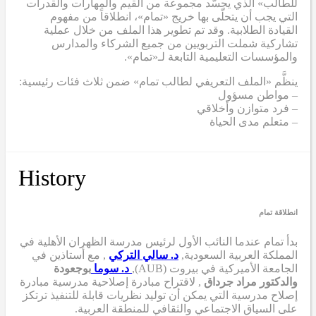
للطالب» الذي يجسّد مجموعة من القيم والمهارات والقدرات
التي يجب أن يتحلّى بها خريج «تمام»، انطلاقاً من مفهوم
القيادة الطلابية. وقد تم تطوير هذا الملف من خلال عملية
تشاركية شملت التربويين من جميع الشركاء والمدارس
والمؤسسات التعليمية التابعة لـ«تمام».
ينظَّم «الملف التعريفي لطالب تمام» ضمن ثلاث فئات رئيسية:
– مواطن مسؤول
– فرد متوازن وأخلاقي
– متعلم مدى الحياة
History
انطلاقة تمام
بدأ تمام عندما
النائب الأول لرئيس مدرسة الظهران الأهلية في
المملكة العربية السعودية,
د. سالي التركي
,
مع أستاذين في
الجامعة الأميركية في بيروت (AUB),
د. سوما
بوجعودة
والدكتور مراد جرداق
,
لاقتراح مبادرة إصلاحية مدرسية
مبادرة
إصلاح مدرسية
التي
يمكن أن
توليد نظريات قابلة للتنفيذ ترتكز
على السياق الاجتماعي والثقافي للمنطقة العربية.