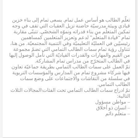
تعلّم الطالب هو أساس عمل تمام. يسعى تمام إلى بناء خزين
قيادي وبيئة مدرسيّة حاضنة تزيل العقبات التي تقف في وجه
تمكين المتعلّم من بناء قدراته ونموّه الشخصّي. تتبنّى مقاربة
تمام “قيادة المتعلّم” لدعم وتعزيز المتعلمين كمساهمين
رئيسيّين في العمليّة التعليميّة وفي التنمية المجتمعيّة. من هنا،
تتناول رؤية تمام سمات الطالب التمامي التي تضمّ مجموعة
من القيم والمهارات والقدرات القياديّة التي نأمل الوصول إليها
في الطالب المتخرّج من مدراس تمام المشاركة.
تمّ العمل على سمات الطالب التمامي بطريقة جماعيّة تعاون
فيها شركاء مشروع تمام من المدارس والمؤسسات التربوية
في سلسلة من النقاشات والاجتماعات على وضع سمات
الطالب التمامي.
تمّ ادراج سمات الطالب التمامي تحت الفئات\المجالات الثلاث
التالية:
– مواطن مسؤول
– انسان ذو أخلاق
– متعلّم دائم