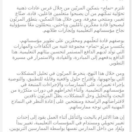
تلتزم «تمام» بتمكين المربّين من خلال غرس عادات ذهنية
تحوّلية تمكّنهم من أن يصبحوا متعلّمين فاعلين، قادة، صنّاع
تغيير، ومنتجي معرفة. ومن خلال هذا التمكين، يتطوّر المربّون
ليصبحوا قادة مفكّرين تأمّليين وباحثين، يتحمّلون معًا مسؤولية
نجاح مؤسساتهم التعليمية وإنجازات طلابهم.
بوصفهم قادة لتعلّمهم ومحفّزين على تطوير مؤسساتهم،
يكتسب مربّو «تمام» مجموعة غنية من الكفاءات والمهارات
التي تولّد لديهم الدافع المستمر لتحسين بيئاتهم التعليمية. هذا
الدافع يدفعهم إلى المبادرة، والقيادة، والاستمرار في مسيرة
التطوير.
ومن خلال هذا النهج، ينخرط المربّون في تحليل المشكلات
التي يواجهونها، واقتراح حلول واقعية وقابلة للتطبيق، والتوصية
بإجراء تغييرات على الممارسات والإجراءات المتبعة في
مؤسساتهم التعليمية. وأثناء انخراطهم في دورات متكرّرة من
البحث والتحليل وحل المشكلات، يظلّ المربّون ناقدين
لافتراضاتهم الراسخة ومنفتحين على إعادة النظر في النماذج
المهنية التي توجه ممارساتهم.
إن هذا الالتزام بالبحث والتأمّل أثناء العمل يقود إلى إحداث
تغيير تحويلي ومستدام في المؤسسات التعليمية، تغيير يبدأ
ويُقاد من داخل المدارس نفسها بواسطة الممارسين التربويين،