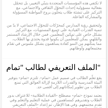
لا تكتفي هذه المؤسسات المتجددة بتبنّي التغيير، بل تتحمّل
بفعالية مسؤولية إحداث التحوّل الثقافي والاجتماعي، مع
التركيز على تنشئة طلاب يتحلّون بروح المواطنة المسؤولة
والمشاركة الفاعلة.
ولتحقيق رؤية المدارس كمحرّكات للتحوّل الاجتماعي، لا بدّ من
تنمية القدرات القيادية على جميع المستويات، مع التركيز
بشكل خاص على تمكين المعلّمين. فمن خلال الإرشاد المستمر
والمُلهم، يمكن للمعلّمين أن يكونوا قدوة يحتذي بها الطلاب،
مما يمكّنهم من النمو كقادة يساهمون بشكل ملموس في تقدّم
مجتمعاتهم وأوطانهم.
"الملف التعريفي لطالب "تمام
يقع تعلّم الطالب في صميم عمل «تمام». تلتزم «تمام» بتوفير
البيئة المدرسية والقدرات اللازمة لإزالة العوائق التي تمنع
الطلاب من تطوير إمكاناتهم إلى أقصى حد.
يعتمد نموذج «تمام» مصطلح «القيادة الطلابية» للاعتراف بدور
الطلاب وتقديرهم كمساهمين في عملية التعليم والتعلّم وفي
تقدم مجتمعهم. وفي هذا الإطار، تم إعداد «الملف التعريفي