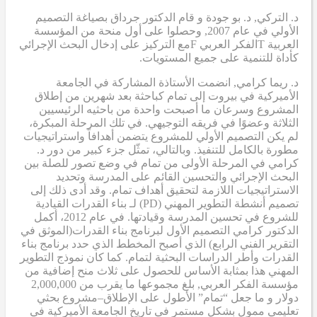
د. التركي
,
د. بو جودة
و
قام الدكتور جرداق بصياغة التصميم
الأولي
في عام 2007,
وحصلوا على أول منحة من المؤسسة
العربية
T
الفكر العربي
F
مع التركيز على إدخال البحث الإجرائي
كأداة للتنمية على جميع المستويات.
د. ريما كرامي
,
انضمت الأستاذة المشاركة في الجامعة
الأميركية في بيروت إلى تمام كباحثة بعد شهرين من إطلاق
المشروع وسرعان ما أصبحت واحدة من باحثيه الرئيسيين
الثلاثة وعضوًا في فريقه التوجيهي. في تلك المرحلة المبكرة،
لم يكن التصميم الأولي للمشروع يتضمن أهدافاً واستراتيجيات
مطورة بالكامل للتنفيذ. وبالتالي، تمثّل جزء كبير من دور د.
كرامي في المرحلة الأولى من تمام في وضع تصور للصلة بين
البحث الإجرائي والتحسين القائم على المدرسة وتحديد
الاستراتيجيات اللازمة لتحقيق أهداف تمام. وقد أدى ذلك إلى
تصميم أنشطة التطوير المهني (PD)
لـ
بناء القدرات القيادية
للشروع في تحسين المدرسة وقيادتها. في عام 2012، أكمل
الدكتور كرامي
التصميم الأول لبرنامج بناء القدرات
(الموثق في
التقرير الفني الرابع
) الذي أصبح
المخطط الذي حدد برنامج بناء
القدرات وأطر الدراسات البحثية لتمام. كما كان نموذج التطوير
المهني هذا بمثابة
الأساس
للحصول على ثلاث منح إضافية من
مؤسسة الفكر العربي
,
بلغ مجموعها ما يقرب من 2,000,000
دولار
و
ما جعل “تمام” الأطول على الإطلاق
–
مشروع بحثي
تعليمي ممول بشكل مستمر في تاريخ الجامعة الأميركية في