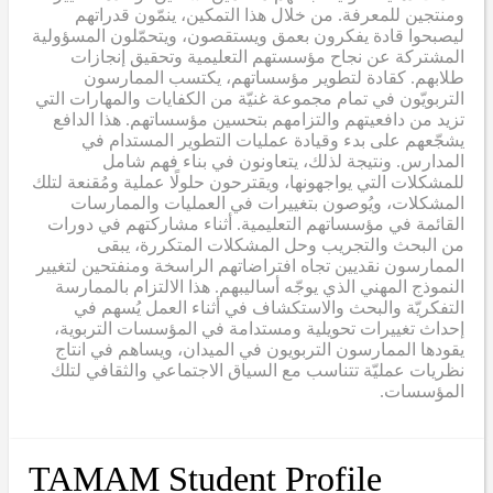
ومنتجين للمعرفة. من خلال هذا التمكين، ينمّون قدراتهم
ليصبحوا قادة يفكرون بعمق ويستقصون، ويتحمّلون المسؤولية
المشتركة عن نجاح مؤسستهم التعليمية وتحقيق إنجازات
طلابهم. كقادة لتطوير مؤسساتهم، يكتسب الممارسون
التربويّون في تمام مجموعة غنيّة من الكفايات والمهارات التي
تزيد من دافعيتهم والتزامهم بتحسين مؤسساتهم. هذا الدافع
يشجّعهم على بدء وقيادة عمليات التطوير المستدام في
المدارس. ونتيجة لذلك، يتعاونون في بناء فهم شامل
للمشكلات التي يواجهونها، ويقترحون حلولًا عملية ومُقنعة لتلك
المشكلات، ويُوصون بتغييرات في العمليات والممارسات
القائمة في مؤسساتهم التعليمية. أثناء مشاركتهم في دورات
من البحث والتجريب وحل المشكلات المتكررة، يبقى
الممارسون نقديين تجاه افتراضاتهم الراسخة ومنفتحين لتغيير
النموذج المهني الذي يوجّه أساليبهم. هذا الالتزام بالممارسة
التفكريّة والبحث والاستكشاف في أثناء العمل يُسهم في
إحداث تغييرات تحويلية ومستدامة في المؤسسات التربوية،
يقودها الممارسون التربويون في الميدان، ويساهم في انتاج
نظريات عمليّة تتناسب مع السياق الاجتماعي والثقافي لتلك
المؤسسات.
TAMAM Student Profile