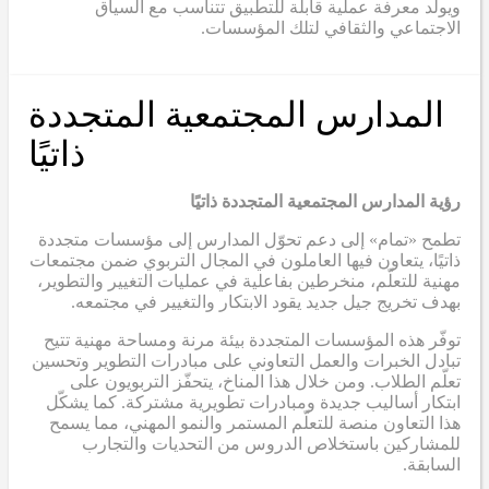
ويولّد معرفة عملية قابلة للتطبيق تتناسب مع السياق
الاجتماعي والثقافي لتلك المؤسسات.
المدارس المجتمعية المتجددة
ذاتيًا
رؤية المدارس المجتمعية المتجددة ذاتيًا
تطمح «تمام» إلى دعم تحوّل المدارس إلى مؤسسات متجددة
ذاتيًا، يتعاون فيها العاملون في المجال التربوي ضمن مجتمعات
مهنية للتعلّم، منخرطين بفاعلية في عمليات التغيير والتطوير،
بهدف تخريج جيل جديد يقود الابتكار والتغيير في مجتمعه.
توفّر هذه المؤسسات المتجددة بيئة مرنة ومساحة مهنية تتيح
تبادل الخبرات والعمل التعاوني على مبادرات التطوير وتحسين
تعلّم الطلاب. ومن خلال هذا المناخ، يتحفّز التربويون على
ابتكار أساليب جديدة ومبادرات تطويرية مشتركة. كما يشكّل
هذا التعاون منصة للتعلّم المستمر والنمو المهني، مما يسمح
للمشاركين باستخلاص الدروس من التحديات والتجارب
السابقة.