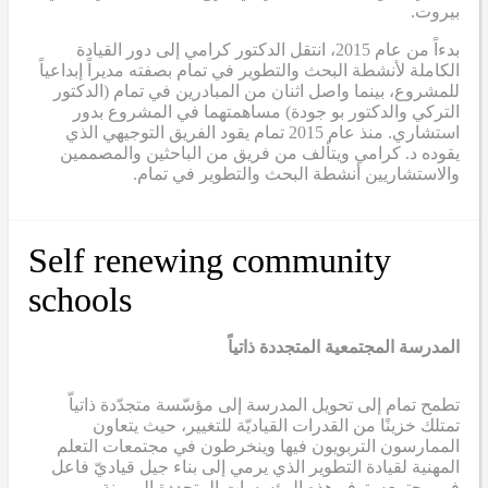
بيروت.
بدءاً من عام 2015، انتقل الدكتور كرامي إلى دور القيادة
الكاملة لأنشطة البحث والتطوير في تمام بصفته مديراً إبداعياً
للمشروع، بينما واصل اثنان من المبادرين في تمام (الدكتور
التركي والدكتور بو جودة) مساهمتهما في المشروع بدور
استشاري. منذ عام 2015
تمام
يقود الفريق التوجيهي الذي
يقوده د. كرامي ويتألف من فريق من الباحثين والمصممين
والاستشاريين أنشطة البحث والتطوير في تمام.
Self renewing community
schools
المدرسة المجتمعية المتجددة ذاتياً
تطمح تمام إلى تحويل المدرسة إلى مؤسّسة متجدّدة ذاتياّ
تمتلك خزينًا من القدرات القياديّة للتغيير، حيث يتعاون
الممارسون التربويون فيها وينخرطون في مجتمعات التعلم
المهنية لقيادة التطوير الذي يرمي إلى بناء جيل قياديّ فاعل
في مجتمعه. توفر هذه المؤسسات المتجددة المرونة