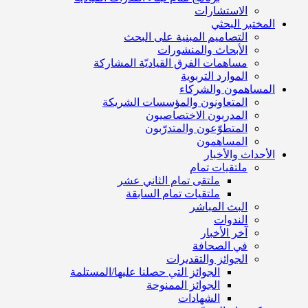
الاستشارات
المختبر البحثي
التصاميم المبنية على البحث
الأبحاث والمنشورات
مساهمات الفرق القياديّة المشاركة
الموارد التربوية
المساهمون والشركاء
المتعاونون والمؤسسات الشريكة
المدربون الاختصاصيون
المتطوّعون والمتدرّبون
المساهمون
الأحداث والأخبار
ملتقيات تمام
ملتقى تمام الثاني عشر
ملتقيات تمام السابقة
البث المباشر
الندوات
آخر الأخبار
في الصحافة
الجوائز والتقديرات
الجوائز التي حصلنا عليها/المستلمة
الجوائز الممنوحة
الشهادات