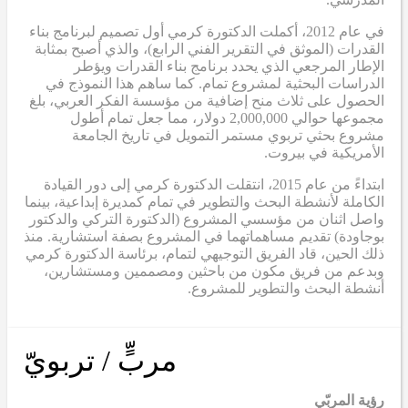
في عام 2012، أكملت الدكتورة كرمي أول تصميم لبرنامج بناء
القدرات (الموثق في التقرير الفني الرابع)، والذي أصبح بمثابة
الإطار المرجعي الذي يحدد برنامج بناء القدرات ويؤطر
الدراسات البحثية لمشروع تمام. كما ساهم هذا النموذج في
الحصول على ثلاث منح إضافية من مؤسسة الفكر العربي، بلغ
مجموعها حوالي 2,000,000 دولار، مما جعل تمام أطول
مشروع بحثي تربوي مستمر التمويل في تاريخ الجامعة
الأمريكية في بيروت.
ابتداءً من عام 2015، انتقلت الدكتورة كرمي إلى دور القيادة
الكاملة لأنشطة البحث والتطوير في تمام كمديرة إبداعية، بينما
واصل اثنان من مؤسسي المشروع (الدكتورة التركي والدكتور
بوجاودة) تقديم مساهماتهما في المشروع بصفة استشارية. منذ
ذلك الحين، قاد الفريق التوجيهي لتمام، برئاسة الدكتورة كرمي
وبدعم من فريق مكون من باحثين ومصممين ومستشارين،
أنشطة البحث والتطوير للمشروع.
مربٍّ / تربويّ
رؤية المربّي