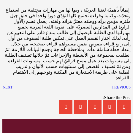
إيماناً بأهميّة لغتنا العربيّة ، وبما لها من مهارات مختلفة من استماع
وتحدّث وكتابة وقراءة تجتمع كلّها لتؤدّي دوراً واحداً في خلق جيل
ملتزم مؤمن بربّه ووطنه معتزّ بتراثه ولغته، يعمل قسم (الأول –
الرابع) في المدارس العصريّة على تقوية اللغة العربية بجميع
مهاراتها لدى الطلبة للوصول إلى طالب مبدع قادر على التعبيرعن
رأيه. لذلك اختار القسم العمل على تمكين طلبة الصفوف من أول
إلى رابع قراءة نصوص ضمن مستواهم قراءة صحيحة، من خلال
إعداد خطّة شاملة بدأت بملاحظة الحاجة وجمع البيانات اللازمة ثمّ
انطلقت بمجموعة من الأنشطة والإجراءات تمّ خلالها تصنيف الطلبة
إلى مستويات بعد عمل مسح قرائيّ لهم حسب مستويات القراءة
ومن ثمّ تصنيف القصص إلى مستويات حسب الألوان و تدريب
الطلبة على طريقة الاستعارة من المكتبة وتوجيهم إلى الاهتمام
بالقراءة .
NEXT
PREVIOUS
Share the Post: