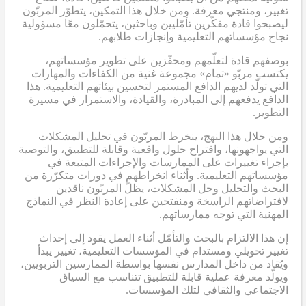
تغيير، ومنتجي معرفة. ومن خلال هذا التمكين، يتطوّر المربّون
ليصبحوا قادة مفكّرين تأمّليين وباحثين، يتحمّلون معًا مسؤولية
نجاح مؤسساتهم التعليمية وإنجازات طلابهم.
بوصفهم قادة لتعلّمهم ومحفّزين على تطوير مؤسساتهم،
يكتسب مربّو «تمام» مجموعة غنية من الكفاءات والمهارات
التي تولّد لديهم الدافع المستمر لتحسين بيئاتهم التعليمية. هذا
الدافع يدفعهم إلى المبادرة، والقيادة، والاستمرار في مسيرة
التطوير.
ومن خلال هذا النهج، ينخرط المربّون في تحليل المشكلات
التي يواجهونها، واقتراح حلول واقعية وقابلة للتطبيق، والتوصية
بإجراء تغييرات على الممارسات والإجراءات المتبعة في
مؤسساتهم التعليمية. وأثناء انخراطهم في دورات متكرّرة من
البحث والتحليل وحل المشكلات، يظلّ المربّون ناقدين
لافتراضاتهم الراسخة ومنفتحين على إعادة النظر في النماذج
المهنية التي توجه ممارساتهم.
إن هذا الالتزام بالبحث والتأمّل أثناء العمل يقود إلى إحداث
تغيير تحويلي ومستدام في المؤسسات التعليمية، تغيير يبدأ
ويُقاد من داخل المدارس نفسها بواسطة الممارسين التربويين،
ويولّد معرفة عملية قابلة للتطبيق تتناسب مع السياق
الاجتماعي والثقافي لتلك المؤسسات.