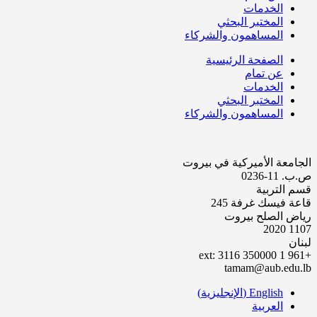
الخدمات
المختبر البحثي
المساهمون والشركاء
الصفحة الرئيسية
عن تمام
الخدمات
المختبر البحثي
المساهمون والشركاء
الجامعة الأميركية في بيروت
ص.ب. 11-0236
قسم التربية
قاعة فيسك غرفة 245
رياض الصلح بيروت
1107 2020
لبنان
+961 1 350000 ext: 3116
tamam@aub.edu.lb
English
(
الإنجليزية
)
العربية