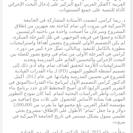
العربية
T
الفكر العربي
F
مع التركيز على إدخال البحث الإجرائي
كأداة للتنمية على جميع المستويات.
د. ريما كرامي
,
انضمت الأستاذة المشاركة في الجامعة
الأميركية في بيروت إلى تمام كباحثة بعد شهرين من إطلاق
المشروع وسرعان ما أصبحت واحدة من باحثيه الرئيسيين
الثلاثة وعضوًا في فريقه التوجيهي. في تلك المرحلة المبكرة،
لم يكن التصميم الأولي للمشروع يتضمن أهدافاً واستراتيجيات
مطورة بالكامل للتنفيذ. وبالتالي، تمثّل جزء كبير من دور د.
كرامي في المرحلة الأولى من تمام في وضع تصور للصلة بين
البحث الإجرائي والتحسين القائم على المدرسة وتحديد
الاستراتيجيات اللازمة لتحقيق أهداف تمام. وقد أدى ذلك إلى
تصميم أنشطة التطوير المهني (PD)
لـ
بناء القدرات القيادية
للشروع في تحسين المدرسة وقيادتها. في عام 2012، أكمل
الدكتور كرامي
التصميم الأول لبرنامج بناء القدرات
(الموثق في
التقرير الفني الرابع
) الذي أصبح
المخطط الذي حدد برنامج بناء
القدرات وأطر الدراسات البحثية لتمام. كما كان نموذج التطوير
المهني هذا بمثابة
الأساس
للحصول على ثلاث منح إضافية من
مؤسسة الفكر العربي
,
بلغ مجموعها ما يقرب من 2,000,000
دولار
و
ما جعل “تمام” الأطول على الإطلاق
–
مشروع بحثي
تعليمي ممول بشكل مستمر في تاريخ الجامعة الأميركية في
بيروت.
بدءاً من عام 2015، انتقل الدكتور كرامي إلى دور القيادة