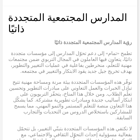
المدارس المجتمعية المتجددة
ذاتيًا
رؤية المدارس المجتمعية المتجددة ذاتيًا
تطمح «تمام» إلى دعم تحوّل المدارس إلى مؤسسات متجددة
ذاتيًا، يتعاون فيها العاملون في المجال التربوي ضمن مجتمعات
مهنية للتعلّم، منخرطين بفاعلية في عمليات التغيير والتطوير،
بهدف تخريج جيل جديد يقود الابتكار والتغيير في مجتمعه.
توفّر هذه المؤسسات المتجددة بيئة مرنة ومساحة مهنية تتيح
تبادل الخبرات والعمل التعاوني على مبادرات التطوير وتحسين
تعلّم الطلاب. ومن خلال هذا المناخ، يتحفّز التربويون على
ابتكار أساليب جديدة ومبادرات تطويرية مشتركة. كما يشكّل
هذا التعاون منصة للتعلّم المستمر والنمو المهني، مما يسمح
للمشاركين باستخلاص الدروس من التحديات والتجارب
السابقة.
لا تكتفي هذه المؤسسات المتجددة بتبنّي التغيير، بل تتحمّل
بفعالية مسؤولية إحداث التحوّل الثقافي والاجتماعي، مع