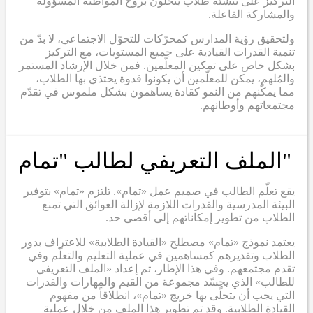
التركيز على تنشئة طلاب يتحلّون بروح المواطنة المسؤولة
والمشاركة الفاعلة.
ولتحقيق رؤية المدارس كمحرّكات للتحوّل الاجتماعي، لا بدّ من
تنمية القدرات القيادية على جميع المستويات، مع التركيز
بشكل خاص على تمكين المعلّمين. فمن خلال الإرشاد المستمر
والمُلهم، يمكن للمعلّمين أن يكونوا قدوة يحتذي بها الطلاب،
مما يمكّنهم من النمو كقادة يساهمون بشكل ملموس في تقدّم
مجتمعاتهم وأوطانهم.
"الملف التعريفي لطالب "تمام
يقع تعلّم الطالب في صميم عمل «تمام». تلتزم «تمام» بتوفير
البيئة المدرسية والقدرات اللازمة لإزالة العوائق التي تمنع
الطلاب من تطوير إمكاناتهم إلى أقصى حد.
يعتمد نموذج «تمام» مصطلح «القيادة الطلابية» للاعتراف بدور
الطلاب وتقديرهم كمساهمين في عملية التعليم والتعلّم وفي
تقدم مجتمعهم. وفي هذا الإطار، تم إعداد «الملف التعريفي
للطالب» الذي يجسّد مجموعة من القيم والمهارات والقدرات
التي يجب أن يتحلّى بها خريج «تمام»، انطلاقاً من مفهوم
القيادة الطلابية. وقد تم تطوير هذا الملف من خلال عملية