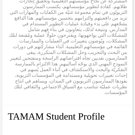
المشتركة عن نجاح مؤسستهم التعليمية وتحقيق إنجازات
طلابهم. كقادة لتطوير مؤسساتهم، يكتسب الممارسون
التربويّون في تمام مجموعة غنيّة من الكفايات والمهارات التي
تزيد من دافعيتهم والتزامهم بتحسين مؤسساتهم. هذا الدافع
يشجّعهم على بدء وقيادة عمليات التطوير المستدام في
المدارس. ونتيجة لذلك، يتعاونون في بناء فهم شامل
للمشكلات التي يواجهونها، ويقترحون حلولًا عملية ومُقنعة لتلك
المشكلات، ويُوصون بتغييرات في العمليات والممارسات
القائمة في مؤسساتهم التعليمية. أثناء مشاركتهم في دورات
من البحث والتجريب وحل المشكلات المتكررة، يبقى
الممارسون نقديين تجاه افتراضاتهم الراسخة ومنفتحين لتغيير
النموذج المهني الذي يوجّه أساليبهم. هذا الالتزام بالممارسة
التفكريّة والبحث والاستكشاف في أثناء العمل يُسهم في
إحداث تغييرات تحويلية ومستدامة في المؤسسات التربوية،
يقودها الممارسون التربويون في الميدان، ويساهم في انتاج
نظريات عمليّة تتناسب مع السياق الاجتماعي والثقافي لتلك
المؤسسات.
TAMAM Student Profile