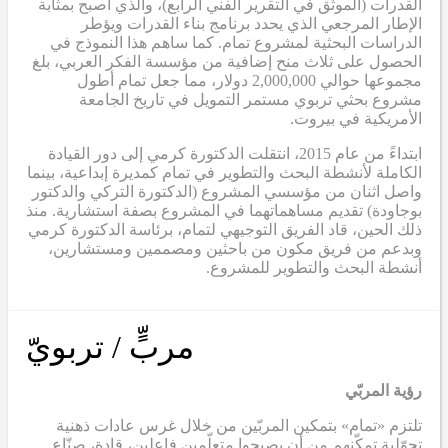
القدرات (الموثق في التقرير الفني الرابع)، والذي أصبح بمثابة
الإطار المرجعي الذي يحدد برنامج بناء القدرات ويؤطر
الدراسات البحثية لمشروع تمام. كما ساهم هذا النموذج في
الحصول على ثلاث منح إضافية من مؤسسة الفكر العربي، بلغ
مجموعها حوالي 2,000,000 دولار، مما جعل تمام أطول
مشروع بحثي تربوي مستمر التمويل في تاريخ الجامعة
الأمريكية في بيروت.
ابتداءً من عام 2015، انتقلت الدكتورة كرمي إلى دور القيادة
الكاملة لأنشطة البحث والتطوير في تمام كمديرة إبداعية، بينما
واصل اثنان من مؤسسي المشروع (الدكتورة التركي والدكتور
بوجاودة) تقديم مساهماتهما في المشروع بصفة استشارية. منذ
ذلك الحين، قاد الفريق التوجيهي لتمام، برئاسة الدكتورة كرمي
وبدعم من فريق مكون من باحثين ومصممين ومستشارين،
أنشطة البحث والتطوير للمشروع.
مربٍّ / تربويّ
رؤية المربّي
تلتزم «تمام» بتمكين المربّين من خلال غرس عادات ذهنية
تحوّلية تمكّنهم من أن يصبحوا متعلّمين فاعلين، قادة، صنّاع