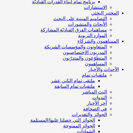
برنامج تمام لبناء القدرات القياديّة
الاستشارات
المختبر البحثي
التصاميم المبنية على البحث
الأبحاث والمنشورات
مساهمات الفرق القياديّة المشاركة
الموارد التربوية
المساهمون والشركاء
المتعاونون والمؤسسات الشريكة
المدربون الاختصاصيون
المتطوّعون والمتدرّبون
المساهمون
الأحداث والأخبار
ملتقيات تمام
ملتقى تمام الثاني عشر
ملتقيات تمام السابقة
البث المباشر
الندوات
آخر الأخبار
في الصحافة
الجوائز والتقديرات
الجوائز التي حصلنا عليها/المستلمة
الجوائز الممنوحة
الشهادات