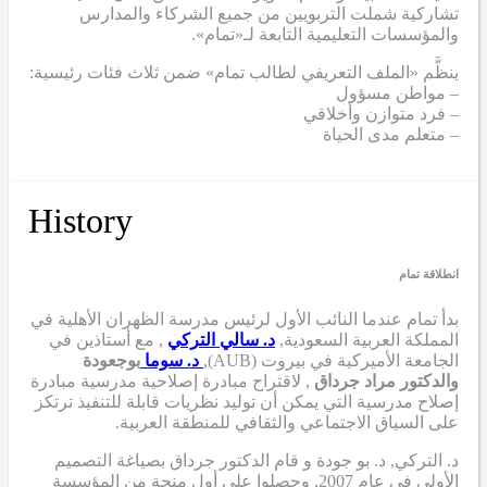
تشاركية شملت التربويين من جميع الشركاء والمدارس
والمؤسسات التعليمية التابعة لـ«تمام».
ينظَّم «الملف التعريفي لطالب تمام» ضمن ثلاث فئات رئيسية:
– مواطن مسؤول
– فرد متوازن وأخلاقي
– متعلم مدى الحياة
History
انطلاقة تمام
بدأ تمام عندما
النائب الأول لرئيس مدرسة الظهران الأهلية في
المملكة العربية السعودية,
د. سالي التركي
,
مع أستاذين في
الجامعة الأميركية في بيروت (AUB),
د. سوما
بوجعودة
والدكتور مراد جرداق
,
لاقتراح مبادرة إصلاحية مدرسية
مبادرة
إصلاح مدرسية
التي
يمكن أن
توليد نظريات قابلة للتنفيذ ترتكز
على السياق الاجتماعي والثقافي للمنطقة العربية.
د. التركي
,
د. بو جودة
و
قام الدكتور جرداق بصياغة التصميم
الأولي
في عام 2007,
وحصلوا على أول منحة من المؤسسة