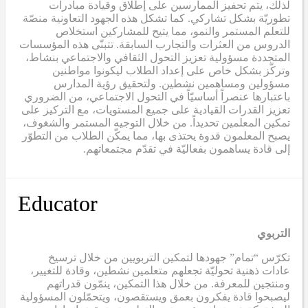
لذلك، يتم تحفيز الممارسين على إطلاق وقيادة مبادرات
تطوريّة بشكل تشاركي. كما تشكل هذه الجهود التعاونية منصّة
للتعلم المستمر والنمو، مما يتيح للمشاركين استخلاص
الدروس من العثرات والتجارب السابقة. تتبنّى هذه المؤسسات
المتجددة مسؤولية تعزيز التحول الثقافي والاجتماعي بنشاط،
وتركّز بشكل خاص على إعداد الطلاب ليكونوا مواطنين
مسؤولين ومساهمين نشطين. ولتحقيق رؤية المدارس
باعتبارها عنصراً أساسيّاً في التحول الاجتماعي، من الضروري
تعزيز القدرات القيادية على جميع المستويات، مع التركيز على
تمكين المعلمين تحديداً. من خلال التوجيه المستمر والشغوف،
يصبح المعلمون قدوة يحتذى بها، مما يمكّن الطلاب من التطوّر
إلى قادة يساهمون بفعاليّة في تقدّم مجتمعاتهم.
Educator
التربوي
تكرّس “تمام” جهودها لتمكين التربويين من خلال ترسيخ
عادات ذهنية تحوليّة تجعلهم متعلمين نشطين، وقادة للتغيير،
ومنتجين للمعرفة. من خلال هذا التمكين، ينمّون قدراتهم
ليصبحوا قادة يفكرون بعمق ويستقصون، ويتحمّلون المسؤولية