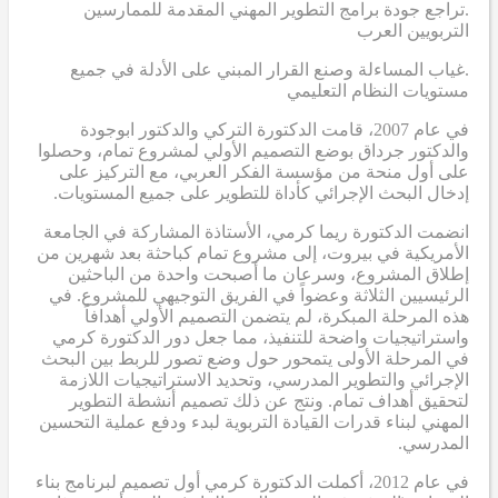
.تراجع جودة برامج التطوير المهني المقدمة للممارسين
التربويين العرب
.غياب المساءلة وصنع القرار المبني على الأدلة في جميع
مستويات النظام التعليمي
في عام 2007، قامت الدكتورة التركي والدكتور ابوجودة
والدكتور جرداق بوضع التصميم الأولي لمشروع تمام، وحصلوا
على أول منحة من مؤسسة الفكر العربي، مع التركيز على
إدخال البحث الإجرائي كأداة للتطوير على جميع المستويات.
انضمت الدكتورة ريما كرمي، الأستاذة المشاركة في الجامعة
الأمريكية في بيروت، إلى مشروع تمام كباحثة بعد شهرين من
إطلاق المشروع، وسرعان ما أصبحت واحدة من الباحثين
الرئيسيين الثلاثة وعضواً في الفريق التوجيهي للمشروع. في
هذه المرحلة المبكرة، لم يتضمن التصميم الأولي أهدافاً
واستراتيجيات واضحة للتنفيذ، مما جعل دور الدكتورة كرمي
في المرحلة الأولى يتمحور حول وضع تصور للربط بين البحث
الإجرائي والتطوير المدرسي، وتحديد الاستراتيجيات اللازمة
لتحقيق أهداف تمام. ونتج عن ذلك تصميم أنشطة التطوير
المهني لبناء قدرات القيادة التربوية لبدء ودفع عملية التحسين
المدرسي.
في عام 2012، أكملت الدكتورة كرمي أول تصميم لبرنامج بناء