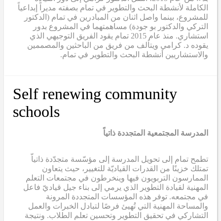
الكاملة لأنشطة البحث والتطوير في تمام بصفته مديراً إبداعياً
للمشروع، بينما واصل اثنان من المبادرين في تمام (الدكتور
التركي والدكتور بو جودة) مساهمتهما في المشروع بدور
استشاري. منذ عام 2015
تمام
يقود الفريق التوجيهي الذي
يقوده د. كرامي ويتألف من فريق من الباحثين والمصممين
والاستشاريين أنشطة البحث والتطوير في تمام.
Self renewing community
schools
المدرسة المجتمعية المتجددة ذاتياً
تطمح تمام إلى تحويل المدرسة إلى مؤسّسة متجدّدة ذاتياّ
تمتلك خزينًا من القدرات القياديّة للتغيير، حيث يتعاون
الممارسون التربويون فيها وينخرطون في مجتمعات التعلم
المهنية لقيادة التطوير الذي يرمي إلى بناء جيل قياديّ فاعل
في مجتمعه. توفر هذه المؤسسات المتجددة المرونة
والمساحة المهنية التي تُهيئ فرصًا لتبادل الخبرات والعمل
التشاركي في تحقيق التطوير وتحسين تعلم الطلاب. ونتيجة