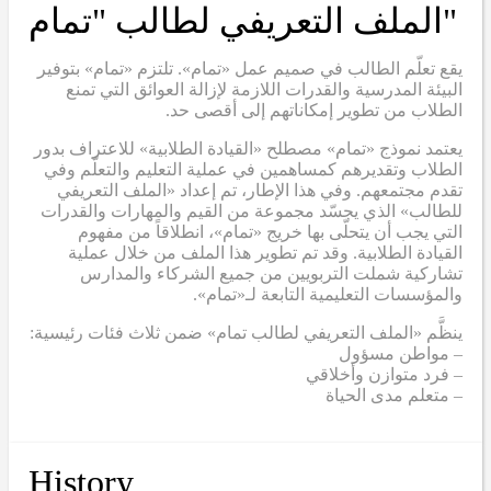
"الملف التعريفي لطالب "تمام
يقع تعلّم الطالب في صميم عمل «تمام». تلتزم «تمام» بتوفير
البيئة المدرسية والقدرات اللازمة لإزالة العوائق التي تمنع
الطلاب من تطوير إمكاناتهم إلى أقصى حد.
يعتمد نموذج «تمام» مصطلح «القيادة الطلابية» للاعتراف بدور
الطلاب وتقديرهم كمساهمين في عملية التعليم والتعلّم وفي
تقدم مجتمعهم. وفي هذا الإطار، تم إعداد «الملف التعريفي
للطالب» الذي يجسّد مجموعة من القيم والمهارات والقدرات
التي يجب أن يتحلّى بها خريج «تمام»، انطلاقاً من مفهوم
القيادة الطلابية. وقد تم تطوير هذا الملف من خلال عملية
تشاركية شملت التربويين من جميع الشركاء والمدارس
والمؤسسات التعليمية التابعة لـ«تمام».
ينظَّم «الملف التعريفي لطالب تمام» ضمن ثلاث فئات رئيسية:
– مواطن مسؤول
– فرد متوازن وأخلاقي
– متعلم مدى الحياة
History