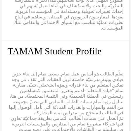
النموذج المهني الذي يوجّه أساليبهم. هذا الالتزام بالممارسة
التفكريّة والبحث والاستكشاف في أثناء العمل يُسهم في
إحداث تغييرات تحويلية ومستدامة في المؤسسات التربوية،
يقودها الممارسون التربويون في الميدان، ويساهم في انتاج
نظريات عمليّة تتناسب مع السياق الاجتماعي والثقافي لتلك
المؤسسات.
TAMAM Student Profile
تعلّم الطالب هو أساس عمل تمام. يسعى تمام إلى بناء خزين
قيادي وبيئة مدرسيّة حاضنة تزيل العقبات التي تقف في وجه
تمكين المتعلّم من بناء قدراته ونموّه الشخصّي. تتبنّى مقاربة
تمام “قيادة المتعلّم” لدعم وتعزيز المتعلمين كمساهمين
رئيسيّين في العمليّة التعليميّة وفي التنمية المجتمعيّة. من هنا،
تتناول رؤية تمام سمات الطالب التمامي التي تضمّ مجموعة
من القيم والمهارات والقدرات القياديّة التي نأمل الوصول إليها
في الطالب المتخرّج من مدراس تمام المشاركة.
تمّ العمل على سمات الطالب التمامي بطريقة جماعيّة تعاون
فيها شركاء مشروع تمام من المدارس والمؤسسات التربوية
في سلسلة من النقاشات والاجتماعات على وضع سمات