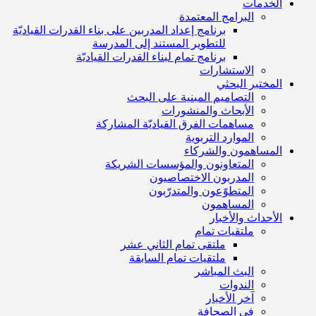
الخدمات
البرامج المعتمدة
برنامج إعداد المدربين على بناء القدرات القياديّة
للتطوير المستند إلى المدرسة
برنامج تمام لبناء القدرات القياديّة
الاستشارات
المختبر البحثي
التصاميم المبنية على البحث
الأبحاث والمنشورات
مساهمات الفرق القياديّة المشاركة
الموارد التربوية
المساهمون والشركاء
المتعاونون والمؤسسات الشريكة
المدربون الاختصاصيون
المتطوّعون والمتدرّبون
المساهمون
الأحداث والأخبار
ملتقيات تمام
ملتقى تمام الثاني عشر
ملتقيات تمام السابقة
البث المباشر
الندوات
آخر الأخبار
في الصحافة