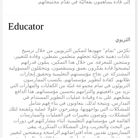
إلى قادة يساهمون بفعاليّة في تقدّم مجتمعاتهم.
Educator
التربوي
تكرّس “تمام” جهودها لتمكين التربويين من خلال ترسيخ
عادات ذهنية تحوليّة تجعلهم متعلمين نشطين، وقادة للتغيير،
ومنتجين للمعرفة. من خلال هذا التمكين، ينمّون قدراتهم
ليصبحوا قادة يفكرون بعمق ويستقصون، ويتحمّلون المسؤولية
المشتركة عن نجاح مؤسستهم التعليمية وتحقيق إنجازات
طلابهم. كقادة لتطوير مؤسساتهم، يكتسب الممارسون
التربويّون في تمام مجموعة غنيّة من الكفايات والمهارات التي
تزيد من دافعيتهم والتزامهم بتحسين مؤسساتهم. هذا الدافع
يشجّعهم على بدء وقيادة عمليات التطوير المستدام في
المدارس. ونتيجة لذلك، يتعاونون في بناء فهم شامل
للمشكلات التي يواجهونها، ويقترحون حلولًا عملية ومُقنعة لتلك
المشكلات، ويُوصون بتغييرات في العمليات والممارسات
القائمة في مؤسساتهم التعليمية. أثناء مشاركتهم في دورات
من البحث والتجريب وحل المشكلات المتكررة، يبقى
الممارسون نقديين تجاه افتراضاتهم الراسخة ومنفتحين لتغيير