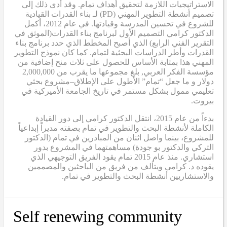
الاستراتيجيات اللازمة لتحقيق أهداف تمام. وقد أدى ذلك إلى
تصميم أنشطة التطوير المهني (PD)
لـ
بناء القدرات القيادية
للشروع في تحسين المدرسة وقيادتها. في عام 2012، أكمل
الدكتور كرامي
التصميم الأول لبرنامج بناء القدرات
(الموثق في
التقرير الفني الرابع
) الذي أصبح
المخطط الذي حدد برنامج بناء
القدرات وأطر الدراسات البحثية لتمام. كما كان نموذج التطوير
المهني هذا بمثابة
الأساس
للحصول على ثلاث منح إضافية من
مؤسسة الفكر العربي
,
بلغ مجموعها ما يقرب من 2,000,000
دولار
و
ما جعل “تمام” الأطول على الإطلاق
–
مشروع بحثي
تعليمي ممول بشكل مستمر في تاريخ الجامعة الأميركية في
بيروت.
بدءاً من عام 2015، انتقل الدكتور كرامي إلى دور القيادة
الكاملة لأنشطة البحث والتطوير في تمام بصفته مديراً إبداعياً
للمشروع، بينما واصل اثنان من المبادرين في تمام (الدكتور
التركي والدكتور بو جودة) مساهمتهما في المشروع بدور
استشاري. منذ عام 2015
تمام
يقود الفريق التوجيهي الذي
يقوده د. كرامي ويتألف من فريق من الباحثين والمصممين
والاستشاريين أنشطة البحث والتطوير في تمام.
Self renewing community