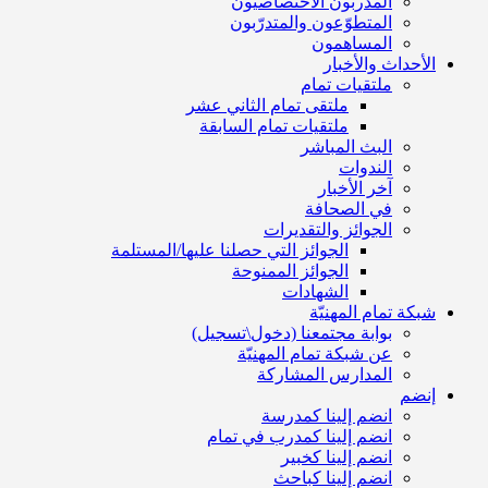
المدربون الاختصاصيون
المتطوّعون والمتدرّبون
المساهمون
الأحداث والأخبار
ملتقيات تمام
ملتقى تمام الثاني عشر
ملتقيات تمام السابقة
البث المباشر
الندوات
آخر الأخبار
في الصحافة
الجوائز والتقديرات
الجوائز التي حصلنا عليها/المستلمة
الجوائز الممنوحة
الشهادات
شبكة تمام المهنيّة
بوابة مجتمعنا (دخول\تسجيل)
عن شبكة تمام المهنيّة
المدارس المشاركة
إنضم
انضم إلينا كمدرسة
انضم إلينا كمدرب في تمام
انضم إلينا كخبير
انضم إلينا كباحث