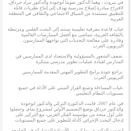
في بيروت ، وهما الدكتور صوما ابوجودة والدكتور مراد جرداق،
لاقتراح مبادرة إصلاح مدرسية تهدف إلى إنتاج نظريات قابلة
للتطبيق مستمدة من السياق الاجتماعي والثقافي في المنطقة
العربية.
غياب قاعدة معرفية تعليمية تستند إلى البحث العلمي ومرتبطة
بالثقافة العربية، تتماشى مع أفضل الممارسات العالمية
وقادرة على معالجة التحديات التي يواجهها الممارسون
التربويون العرب
.ضعف الشعور بالمسؤولية والاستعداد لدى الممارسين في
المدارس لقيادة عمليات تطوير مدرسي مبتكرة
.تراجع جودة برامج التطوير المهني المقدمة للممارسين
التربويين العرب
.غياب المساءلة وصنع القرار المبني على الأدلة في جميع
مستويات النظام التعليمي
في عام 2007، قامت الدكتورة التركي والدكتور ابوجودة
والدكتور جرداق بوضع التصميم الأولي لمشروع تمام، وحصلوا
على أول منحة من مؤسسة الفكر العربي، مع التركيز على
إدخال البحث الإجرائي كأداة للتطوير على جميع المستويات.
انضمت الدكتورة ريما كرمي، الأستاذة المشاركة في الجامعة