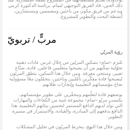
ذلك الحين، قاد الفريق التوجيهي لتمام، برئاسة الدكتورة كرمي
وبدعم من فريق مكون من باحثين ومصممين ومستشارين،
أنشطة البحث والتطوير للمشروع.
مربٍّ / تربويّ
رؤية المربّي
تلتزم «تمام» بتمكين المربّين من خلال غرس عادات ذهنية
تحوّلية تمكّنهم من أن يصبحوا متعلّمين فاعلين، قادة، صنّاع
تغيير، ومنتجي معرفة. ومن خلال هذا التمكين، يتطوّر المربّون
ليصبحوا قادة مفكّرين تأمّليين وباحثين، يتحمّلون معًا مسؤولية
نجاح مؤسساتهم التعليمية وإنجازات طلابهم.
بوصفهم قادة لتعلّمهم ومحفّزين على تطوير مؤسساتهم،
يكتسب مربّو «تمام» مجموعة غنية من الكفاءات والمهارات
التي تولّد لديهم الدافع المستمر لتحسين بيئاتهم التعليمية. هذا
الدافع يدفعهم إلى المبادرة، والقيادة، والاستمرار في مسيرة
التطوير.
ومن خلال هذا النهج، ينخرط المربّون في تحليل المشكلات