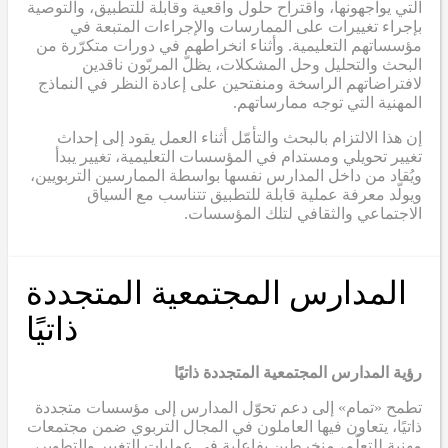
التي يواجهونها، واقتراح حلول واقعية وقابلة للتطبيق، والتوصية
بإجراء تغييرات على الممارسات والإجراءات المتبعة في
مؤسساتهم التعليمية. وأثناء انخراطهم في دورات متكرّرة من
البحث والتحليل وحل المشكلات، يظلّ المربّون ناقدين
لافتراضاتهم الراسخة ومنفتحين على إعادة النظر في النماذج
المهنية التي توجه ممارساتهم.
إن هذا الالتزام بالبحث والتأمّل أثناء العمل يقود إلى إحداث
تغيير تحويلي ومستدام في المؤسسات التعليمية، تغيير يبدأ
ويُقاد من داخل المدارس نفسها بواسطة الممارسين التربويين،
ويولّد معرفة عملية قابلة للتطبيق تتناسب مع السياق
الاجتماعي والثقافي لتلك المؤسسات.
المدارس المجتمعية المتجددة
ذاتيًا
رؤية المدارس المجتمعية المتجددة ذاتيًا
تطمح «تمام» إلى دعم تحوّل المدارس إلى مؤسسات متجددة
ذاتيًا، يتعاون فيها العاملون في المجال التربوي ضمن مجتمعات
مهنية للتعلّم، منخرطين بفاعلية في عمليات التغيير والتطوير،