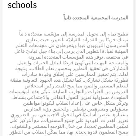
schools
المدرسة المجتمعية المتجددة ذاتياً
تطمح تمام إلى تحويل المدرسة إلى مؤسّسة متجدّدة ذاتياّ
تمتلك خزينًا من القدرات القياديّة للتغيير، حيث يتعاون
الممارسون التربويون فيها وينخرطون في مجتمعات التعلم
المهنية لقيادة التطوير الذي يرمي إلى بناء جيل قياديّ فاعل
في مجتمعه. توفر هذه المؤسسات المتجددة المرونة
والمساحة المهنية التي تُهيئ فرصًا لتبادل الخبرات والعمل
التشاركي في تحقيق التطوير وتحسين تعلم الطلاب. ونتيجة
لذلك، يتم تحفيز الممارسين على إطلاق وقيادة مبادرات
تطوريّة بشكل تشاركي. كما تشكل هذه الجهود التعاونية منصّة
للتعلم المستمر والنمو، مما يتيح للمشاركين استخلاص
الدروس من العثرات والتجارب السابقة. تتبنّى هذه المؤسسات
المتجددة مسؤولية تعزيز التحول الثقافي والاجتماعي بنشاط،
وتركّز بشكل خاص على إعداد الطلاب ليكونوا مواطنين
مسؤولين ومساهمين نشطين. ولتحقيق رؤية المدارس
باعتبارها عنصراً أساسيّاً في التحول الاجتماعي، من الضروري
تعزيز القدرات القيادية على جميع المستويات، مع التركيز على
تمكين المعلمين تحديداً. من خلال التوجيه المستمر والشغوف،
يصبح المعلمون قدوة يحتذى بها، مما يمكّن الطلاب من التطوّر