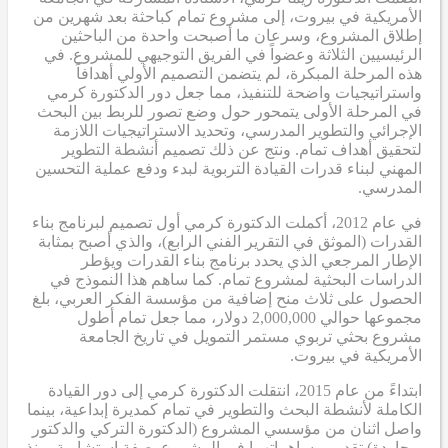
الأمريكية في بيروت، إلى مشروع تمام كباحثة بعد شهرين من
إطلاق المشروع، وسرعان ما أصبحت واحدة من الباحثين
الرئيسيين الثلاثة وعضواً في الفريق التوجيهي للمشروع. في
هذه المرحلة المبكرة، لم يتضمن التصميم الأولي أهدافاً
واستراتيجيات واضحة للتنفيذ، مما جعل دور الدكتورة كرمي
في المرحلة الأولى يتمحور حول وضع تصور للربط بين البحث
الإجرائي والتطوير المدرسي، وتحديد الاستراتيجيات اللازمة
لتحقيق أهداف تمام. ونتج عن ذلك تصميم أنشطة التطوير
المهني لبناء قدرات القيادة التربوية لبدء ودفع عملية التحسين
المدرسي.
في عام 2012، أكملت الدكتورة كرمي أول تصميم لبرنامج بناء
القدرات (الموثق في التقرير الفني الرابع)، والذي أصبح بمثابة
الإطار المرجعي الذي يحدد برنامج بناء القدرات ويؤطر
الدراسات البحثية لمشروع تمام. كما ساهم هذا النموذج في
الحصول على ثلاث منح إضافية من مؤسسة الفكر العربي، بلغ
مجموعها حوالي 2,000,000 دولار، مما جعل تمام أطول
مشروع بحثي تربوي مستمر التمويل في تاريخ الجامعة
الأمريكية في بيروت.
ابتداءً من عام 2015، انتقلت الدكتورة كرمي إلى دور القيادة
الكاملة لأنشطة البحث والتطوير في تمام كمديرة إبداعية، بينما
واصل اثنان من مؤسسي المشروع (الدكتورة التركي والدكتور
بوجاودة) تقديم مساهماتهما في المشروع بصفة استشارية. منذ