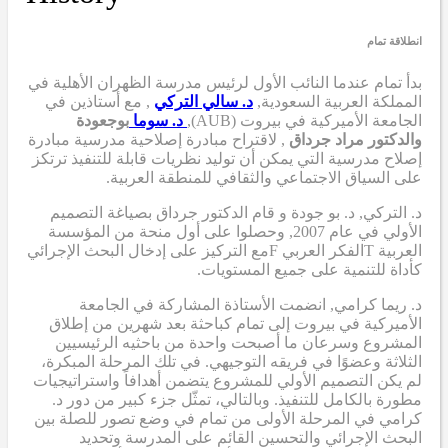
انطلاقة تمام
بدأ تمام عندما
النائب الأول لرئيس مدرسة الظهران الأهلية في
المملكة العربية السعودية,
د. سالي التركي
,
مع أستاذين في
الجامعة الأميركية في بيروت (AUB),
د. سوما
بوجعودة
والدكتور مراد جرداق
,
لاقتراح مبادرة إصلاحية مدرسية
مبادرة
إصلاح مدرسية
التي
يمكن أن
توليد نظريات قابلة للتنفيذ ترتكز
على السياق الاجتماعي والثقافي للمنطقة العربية.
د. التركي
,
د. بو جودة
و
قام الدكتور جرداق بصياغة التصميم
الأولي
في عام 2007,
وحصلوا على أول منحة من المؤسسة
العربية
T
الفكر العربي
F
مع التركيز على إدخال البحث الإجرائي
كأداة للتنمية على جميع المستويات.
د. ريما كرامي
,
انضمت الأستاذة المشاركة في الجامعة
الأميركية في بيروت إلى تمام كباحثة بعد شهرين من إطلاق
المشروع وسرعان ما أصبحت واحدة من باحثيه الرئيسيين
الثلاثة وعضوًا في فريقه التوجيهي. في تلك المرحلة المبكرة،
لم يكن التصميم الأولي للمشروع يتضمن أهدافاً واستراتيجيات
مطورة بالكامل للتنفيذ. وبالتالي، تمثّل جزء كبير من دور د.
كرامي في المرحلة الأولى من تمام في وضع تصور للصلة بين
البحث الإجرائي والتحسين القائم على المدرسة وتحديد