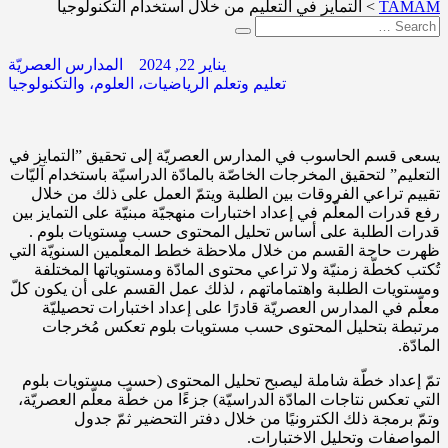
TAMAM
>
التمايز في التعليم من خلال استخدام التكنولوجيا
يناير 22, 2024
المدارس العصريّة
تعليم وتعلم الرياضيات، العلوم، والتكنولوجيا
يسعى قسم الحاسوب في المدارس العصريّة إلى تحقيق ”التمايز في
التعليم” لتحقيق المخرجات الخاصّة بالمادّة الدراسيّة باستخدام آليّات
تقييم تراعي الفروقات بين الطلبة ويتمّ العمل على ذلك من خلال
رفع قدرات المعلّم في إعداد اختبارات منهجيّة مبنيّة على التمايز بين
قدرات الطلبة على أساس تحليل المحتوى حسب مستويات بلوم .
ظهرت حاجة القسم من خلال ملاحظة خطط المعلّمين السنويّة التي
تُكتب كخطّة زمنيّة ولا تراعي محتوى المادّة ومستوياتها المختلفة
ومستويات الطلبة واهتماماتهم ، لذلك عمل القسم على أن يكون كلّ
معلّم في المدارس العصريّة قادرًا على إعداد اختبارات تحصيليّة
مرتبطة بتحليل المحتوى حسب مستويات بلوم تعكس مُخرجات
المادّة.
تمّ إعداد خطّة شاملة ليصبح تحليل المحتوى (حسب مستويات بلوم
التي تعكس نتاجات المادّة الدراسيّة) جزءًا من خطّة معلّم العصريّة،
وتمّ برمجة ذلك الكترونيًا من خلال دفتر التحضير ثمّ جدول
المواصفات وتحليل الاختبارات.