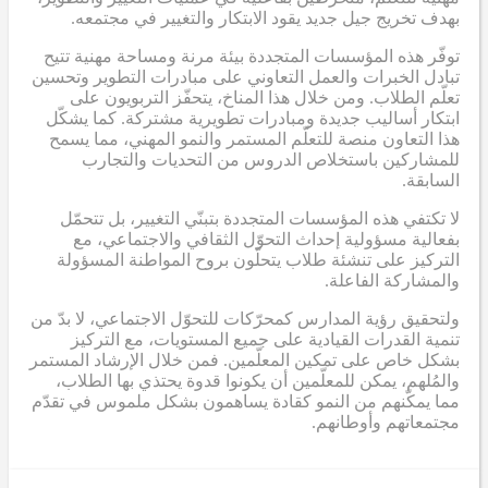
بهدف تخريج جيل جديد يقود الابتكار والتغيير في مجتمعه.
توفّر هذه المؤسسات المتجددة بيئة مرنة ومساحة مهنية تتيح
تبادل الخبرات والعمل التعاوني على مبادرات التطوير وتحسين
تعلّم الطلاب. ومن خلال هذا المناخ، يتحفّز التربويون على
ابتكار أساليب جديدة ومبادرات تطويرية مشتركة. كما يشكّل
هذا التعاون منصة للتعلّم المستمر والنمو المهني، مما يسمح
للمشاركين باستخلاص الدروس من التحديات والتجارب
السابقة.
لا تكتفي هذه المؤسسات المتجددة بتبنّي التغيير، بل تتحمّل
بفعالية مسؤولية إحداث التحوّل الثقافي والاجتماعي، مع
التركيز على تنشئة طلاب يتحلّون بروح المواطنة المسؤولة
والمشاركة الفاعلة.
ولتحقيق رؤية المدارس كمحرّكات للتحوّل الاجتماعي، لا بدّ من
تنمية القدرات القيادية على جميع المستويات، مع التركيز
بشكل خاص على تمكين المعلّمين. فمن خلال الإرشاد المستمر
والمُلهم، يمكن للمعلّمين أن يكونوا قدوة يحتذي بها الطلاب،
مما يمكّنهم من النمو كقادة يساهمون بشكل ملموس في تقدّم
مجتمعاتهم وأوطانهم.