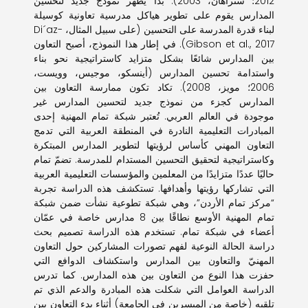
2012؛ ستراهان، 2003). بدأ يظهر نموذج جديد لتحسين
المدارس يقوم على تطوير هياكل مدرسية تعاونية كوسيلة
لبناء قدرة المدرسة على التحسين (على سبيل المثال، Di´az-
Gibson et al., 2017). في إطار هذا النموذج، أصبح التعاون
بين المدارس شائعًا بشكل متزايد كاستراتيجية نحو بناء
واستدامة تحسين المدارس (أينسكو، موجيس، وويست،
2006؛ مويز، 2008). تكاد تكون ممارسة التعاون بين
المدارس كجزء من نموذج جديد لتحسين المدارس غير
موجودة في العالم العربي. تُعتبر شبكة تمام المهنية إحدى
المبادرات التعليمية النادرة في المنطقة العربية التي تدمج
التعاون المهني كأساس لرؤيتها لتطوير المدارس المبتكرة
وكاستراتيجية لتحقيق التحسين المستدام للمدرسة. تضمّ تمام
حاليًا عددًا متزايدًا من المعلمين والمؤسسات التعليمية العربية
التي تشاركها رؤيتها وأهدافها. تستكشف هذه الدراسة تجربة
“مركز تمام الأردن”، وهي شبكة تطوعية نشأت ضمن شبكة
تمام المهنية الأوسع نطاقًا بين 8 مدارس خاصة في عمّان
أعضاء في شبكة تمام. تستخدم هذه الدراسة تصميم بحث
دراسة الحالة النوعية لفهم تصورات المشاركين حول التعاون
المهنيّ والتعاون بين المدارس واستكشاف الدوافع التي
حفزت هذا النوع من التعاون بين هذه المدارس. كما تدرس
الدراسة العوامل التي شكلت هذه المبادرة والدعم الذي تم
تلقيه (خاصة من الميسرين في الجامعة) أثناء بدء التعاون بين