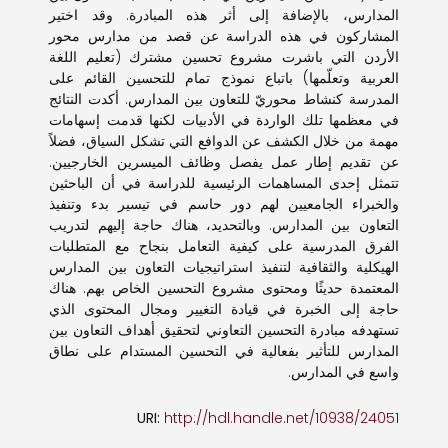
المدارس، بالإضافة إلى أثر هذه المبادرة. وقد اختير
المشاركون في هذه الدراسة عن قصد من مدارس محور
الأردن التي باشرت مشروع تحسين مشترك (تعليم اللغة
العربية وتعلّمها) باتباع نموذج تمام للتحسين القائم على
المدرسة كنشاط محوريّ للتعاون بين المدارس. أكدت النتائج
في معظمها تلك الواردة في الأدبيات لكنها قدمت إسهامات
مهمة من خلال الكشف عن الدوافع التي تشكل السياق، فضلاً
عن تقديم إطار عمل يفصل وظائف الميسرين الخارجيين.
تتمثل إحدى المساهمات الرئيسية للدراسة في أن الباحثين
والخبراء الجامعيين لهم دور حاسم في تيسير بدء وتنفيذ
التعاون بين المدارس. وبالتحديد، هناك حاجة إليهم لتدريب
الفرق المدرسية على كيفية التعامل بنجاح مع المتطلبات
الهيكلية والثقافية لتنفيذ استراتيجيات التعاون بين المدارس
المعتمدة حديثًا ومحتوى مشروع التحسين الخاص بهم. هناك
حاجة إلى الخبرة في قيادة التغيير ومجال المحتوى الذي
تستهدفه مبادرة التحسين التعاوني لتحقيق أهداف التعاون بين
المدارس للتأثير بفعالية في التحسين المستدام على نطاق
واسع في المدارس.
URI:
http://hdl.handle.net/10938/24051