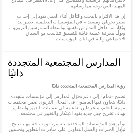
لافتراضاتهم الراسخة ومنفتحين على إعادة النظر في النماذج
المهنية التي توجه ممارساتهم.
إن هذا الالتزام بالبحث والتأمّل أثناء العمل يقود إلى إحداث
تغيير تحويلي ومستدام في المؤسسات التعليمية، تغيير يبدأ
ويُقاد من داخل المدارس نفسها بواسطة الممارسين التربويين،
ويولّد معرفة عملية قابلة للتطبيق تتناسب مع السياق
الاجتماعي والثقافي لتلك المؤسسات.
المدارس المجتمعية المتجددة
ذاتيًا
رؤية المدارس المجتمعية المتجددة ذاتيًا
تطمح «تمام» إلى دعم تحوّل المدارس إلى مؤسسات متجددة
ذاتيًا، يتعاون فيها العاملون في المجال التربوي ضمن مجتمعات
مهنية للتعلّم، منخرطين بفاعلية في عمليات التغيير والتطوير،
بهدف تخريج جيل جديد يقود الابتكار والتغيير في مجتمعه.
توفّر هذه المؤسسات المتجددة بيئة مرنة ومساحة مهنية تتيح
تبادل الخبرات والعمل التعاوني على مبادرات التطوير وتحسين