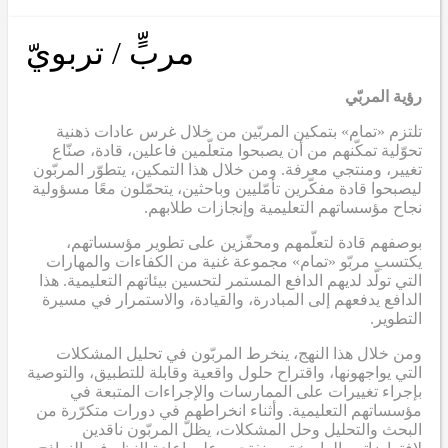
مربٍّ / تربويّ
رؤية المربّي
تلتزم «تمام» بتمكين المربّين من خلال غرس عادات ذهنية
تحوّلية تمكّنهم من أن يصبحوا متعلّمين فاعلين، قادة، صنّاع
تغيير، ومنتجي معرفة. ومن خلال هذا التمكين، يتطوّر المربّون
ليصبحوا قادة مفكّرين تأمّليين وباحثين، يتحمّلون معًا مسؤولية
نجاح مؤسساتهم التعليمية وإنجازات طلابهم.
بوصفهم قادة لتعلّمهم ومحفّزين على تطوير مؤسساتهم،
يكتسب مربّو «تمام» مجموعة غنية من الكفاءات والمهارات
التي تولّد لديهم الدافع المستمر لتحسين بيئاتهم التعليمية. هذا
الدافع يدفعهم إلى المبادرة، والقيادة، والاستمرار في مسيرة
التطوير.
ومن خلال هذا النهج، ينخرط المربّون في تحليل المشكلات
التي يواجهونها، واقتراح حلول واقعية وقابلة للتطبيق، والتوصية
بإجراء تغييرات على الممارسات والإجراءات المتبعة في
مؤسساتهم التعليمية. وأثناء انخراطهم في دورات متكرّرة من
البحث والتحليل وحل المشكلات، يظلّ المربّون ناقدين