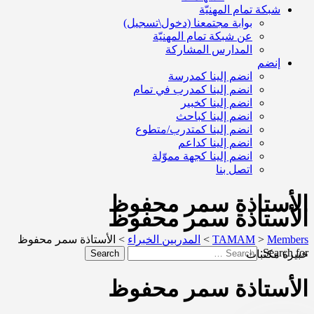
شبكة تمام المهنيّة
بوابة مجتمعنا (دخول\تسجيل)
عن شبكة تمام المهنيّة
المدارس المشاركة
إنضم
انضم إلينا كمدرسة
انضم إلينا كمدرب في تمام
انضم إلينا كخبير
انضم إلينا كباحث
انضم إلينا كمتدرب/متطوع
انضم إلينا كداعم
انضم إلينا كجهة مموّلة
اتصل بنا
الأستاذة سمر محفوظ
الأستاذة سمر محفوظ
Members
>
TAMAM
>
المدربين الخبراء
>
الأستاذة سمر محفوظ
Search for:
خبيرة مكتبات
Search
الأستاذة سمر محفوظ