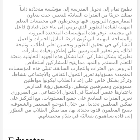
تطمح تمام إلى تحويل المدرسة إلى مؤسّسة متجدّدة ذاتياّ
تمتلك خزينًا من القدرات القياديّة للتغيير، حيث يتعاون
الممارسون التربويون فيها وينخرطون في مجتمعات التعلم
المهنية لقيادة التطوير الذي يرمي إلى بناء جيل قياديّ فاعل
في مجتمعه. توفر هذه المؤسسات المتجددة المرونة
والمساحة المهنية التي تُهيئ فرصًا لتبادل الخبرات والعمل
التشاركي في تحقيق التطوير وتحسين تعلم الطلاب. ونتيجة
لذلك، يتم تحفيز الممارسين على إطلاق وقيادة مبادرات
تطوريّة بشكل تشاركي. كما تشكل هذه الجهود التعاونية منصّة
للتعلم المستمر والنمو، مما يتيح للمشاركين استخلاص
الدروس من العثرات والتجارب السابقة. تتبنّى هذه المؤسسات
المتجددة مسؤولية تعزيز التحول الثقافي والاجتماعي بنشاط،
وتركّز بشكل خاص على إعداد الطلاب ليكونوا مواطنين
مسؤولين ومساهمين نشطين. ولتحقيق رؤية المدارس
باعتبارها عنصراً أساسيّاً في التحول الاجتماعي، من الضروري
تعزيز القدرات القيادية على جميع المستويات، مع التركيز على
تمكين المعلمين تحديداً. من خلال التوجيه المستمر والشغوف،
يصبح المعلمون قدوة يحتذى بها، مما يمكّن الطلاب من التطوّر
إلى قادة يساهمون بفعاليّة في تقدّم مجتمعاتهم.