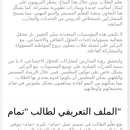
تعلّم الطلاب. ومن خلال هذا المناخ، يتحفّز التربويون على
ابتكار أساليب جديدة ومبادرات تطويرية مشتركة. كما يشكّل
هذا التعاون منصة للتعلّم المستمر والنمو المهني، مما يسمح
للمشاركين باستخلاص الدروس من التحديات والتجارب
السابقة.
لا تكتفي هذه المؤسسات المتجددة بتبنّي التغيير، بل تتحمّل
بفعالية مسؤولية إحداث التحوّل الثقافي والاجتماعي، مع
التركيز على تنشئة طلاب يتحلّون بروح المواطنة المسؤولة
والمشاركة الفاعلة.
ولتحقيق رؤية المدارس كمحرّكات للتحوّل الاجتماعي، لا بدّ من
تنمية القدرات القيادية على جميع المستويات، مع التركيز
بشكل خاص على تمكين المعلّمين. فمن خلال الإرشاد المستمر
والمُلهم، يمكن للمعلّمين أن يكونوا قدوة يحتذي بها الطلاب،
مما يمكّنهم من النمو كقادة يساهمون بشكل ملموس في تقدّم
مجتمعاتهم وأوطانهم.
"الملف التعريفي لطالب "تمام
يقع تعلّم الطالب في صميم عمل «تمام». تلتزم «تمام» بتوفير
البيئة المدرسية والقدرات اللازمة لإزالة العوائق التي تمنع