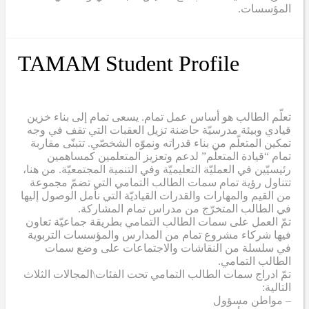
المؤسسات.
TAMAM Student Profile
تعلّم الطالب هو أساس عمل تمام. يسعى تمام إلى بناء خزين
قيادي وبيئة مدرسيّة حاضنة تزيل العقبات التي تقف في وجه
تمكين المتعلّم من بناء قدراته ونموّه الشخصّي. تتبنّى مقاربة
تمام “قيادة المتعلّم” لدعم وتعزيز المتعلمين كمساهمين
رئيسيّين في العمليّة التعليميّة وفي التنمية المجتمعيّة. من هنا،
تتناول رؤية تمام سمات الطالب التمامي التي تضمّ مجموعة
من القيم والمهارات والقدرات القياديّة التي نأمل الوصول إليها
في الطالب المتخرّج من مدراس تمام المشاركة.
تمّ العمل على سمات الطالب التمامي بطريقة جماعيّة تعاون
فيها شركاء مشروع تمام من المدارس والمؤسسات التربوية
في سلسلة من النقاشات والاجتماعات على وضع سمات
الطالب التمامي.
تمّ ادراج سمات الطالب التمامي تحت الفئات\المجالات الثلاث
التالية:
– مواطن مسؤول