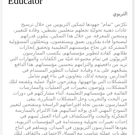
Educator
التربوي
تكرّس “تمام” جهودها لتمكين التربويين من خلال ترسيخ
عادات ذهنية تحوليّة تجعلهم متعلمين نشطين، وقادة للتغيير،
ومنتجين للمعرفة. من خلال هذا التمكين، ينمّون قدراتهم
ليصبحوا قادة يفكرون بعمق ويستقصون، ويتحمّلون المسؤولية
المشتركة عن نجاح مؤسستهم التعليمية وتحقيق إنجازات
طلابهم. كقادة لتطوير مؤسساتهم، يكتسب الممارسون
التربويّون في تمام مجموعة غنيّة من الكفايات والمهارات التي
تزيد من دافعيتهم والتزامهم بتحسين مؤسساتهم. هذا الدافع
يشجّعهم على بدء وقيادة عمليات التطوير المستدام في
المدارس. ونتيجة لذلك، يتعاونون في بناء فهم شامل
للمشكلات التي يواجهونها، ويقترحون حلولًا عملية ومُقنعة لتلك
المشكلات، ويُوصون بتغييرات في العمليات والممارسات
القائمة في مؤسساتهم التعليمية. أثناء مشاركتهم في دورات
من البحث والتجريب وحل المشكلات المتكررة، يبقى
الممارسون نقديين تجاه افتراضاتهم الراسخة ومنفتحين لتغيير
النموذج المهني الذي يوجّه أساليبهم. هذا الالتزام بالممارسة
التفكريّة والبحث والاستكشاف في أثناء العمل يُسهم في
إحداث تغييرات تحويلية ومستدامة في المؤسسات التربوية،
يقودها الممارسون التربويون في الميدان، ويساهم في انتاج
نظريات عمليّة تتناسب مع السياق الاجتماعي والثقافي لتلك