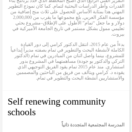
التقرير الفني الرابع
) الذي أصبح
المخطط الذي حدد برنامج بناء
القدرات وأطر الدراسات البحثية لتمام. كما كان نموذج التطوير
المهني هذا بمثابة
الأساس
للحصول على ثلاث منح إضافية من
مؤسسة الفكر العربي
,
بلغ مجموعها ما يقرب من 2,000,000
دولار
و
ما جعل “تمام” الأطول على الإطلاق
–
مشروع بحثي
تعليمي ممول بشكل مستمر في تاريخ الجامعة الأميركية في
بيروت.
بدءاً من عام 2015، انتقل الدكتور كرامي إلى دور القيادة
الكاملة لأنشطة البحث والتطوير في تمام بصفته مديراً إبداعياً
للمشروع، بينما واصل اثنان من المبادرين في تمام (الدكتور
التركي والدكتور بو جودة) مساهمتهما في المشروع بدور
استشاري. منذ عام 2015
تمام
يقود الفريق التوجيهي الذي
يقوده د. كرامي ويتألف من فريق من الباحثين والمصممين
والاستشاريين أنشطة البحث والتطوير في تمام.
Self renewing community
schools
المدرسة المجتمعية المتجددة ذاتياً