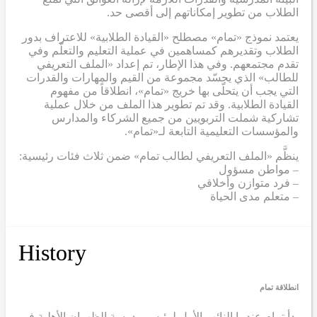
الطلاب من تطوير إمكاناتهم إلى أقصى حد.
يعتمد نموذج «تمام» مصطلح «القيادة الطلابية» للاعتراف بدور
الطلاب وتقديرهم كمساهمين في عملية التعليم والتعلّم وفي
تقدم مجتمعهم. وفي هذا الإطار، تم إعداد «الملف التعريفي
للطالب» الذي يجسّد مجموعة من القيم والمهارات والقدرات
التي يجب أن يتحلّى بها خريج «تمام»، انطلاقاً من مفهوم
القيادة الطلابية. وقد تم تطوير هذا الملف من خلال عملية
تشاركية شملت التربويين من جميع الشركاء والمدارس
والمؤسسات التعليمية التابعة لـ«تمام».
ينظَّم «الملف التعريفي لطالب تمام» ضمن ثلاث فئات رئيسية:
– مواطن مسؤول
– فرد متوازن وأخلاقي
– متعلم مدى الحياة
History
انطلاقة تمام
بدأ تمام عندما
النائب الأول لرئيس مدرسة الظهران الأهلية في