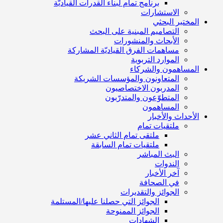
برنامج تمام لبناء القدرات القياديّة
الاستشارات
المختبر البحثي
التصاميم المبنية على البحث
الأبحاث والمنشورات
مساهمات الفرق القياديّة المشاركة
الموارد التربوية
المساهمون والشركاء
المتعاونون والمؤسسات الشريكة
المدربون الاختصاصيون
المتطوّعون والمتدرّبون
المساهمون
الأحداث والأخبار
ملتقيات تمام
ملتقى تمام الثاني عشر
ملتقيات تمام السابقة
البث المباشر
الندوات
آخر الأخبار
في الصحافة
الجوائز والتقديرات
الجوائز التي حصلنا عليها/المستلمة
الجوائز الممنوحة
الشهادات