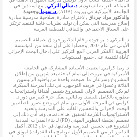
المملكة العربية السعودية,
د. سالي التركي
,
مع أستاذين في
الجامعة الأميركية في بيروت (AUB),
د. سوما
بوجعودة
والدكتور مراد جرداق
,
لاقتراح مبادرة إصلاحية مدرسية
مبادرة
إصلاح مدرسية
التي
يمكن أن
توليد نظريات قابلة للتنفيذ ترتكز
على السياق الاجتماعي والثقافي للمنطقة العربية.
د. التركي
,
د. بو جودة
و
قام الدكتور جرداق بصياغة التصميم
الأولي
في عام 2007,
وحصلوا على أول منحة من المؤسسة
العربية
T
الفكر العربي
F
مع التركيز على إدخال البحث الإجرائي
كأداة للتنمية على جميع المستويات.
د. ريما كرامي
,
انضمت الأستاذة المشاركة في الجامعة
الأميركية في بيروت إلى تمام كباحثة بعد شهرين من إطلاق
المشروع وسرعان ما أصبحت واحدة من باحثيه الرئيسيين
الثلاثة وعضوًا في فريقه التوجيهي. في تلك المرحلة المبكرة،
لم يكن التصميم الأولي للمشروع يتضمن أهدافاً واستراتيجيات
مطورة بالكامل للتنفيذ. وبالتالي، تمثّل جزء كبير من دور د.
كرامي في المرحلة الأولى من تمام في وضع تصور للصلة بين
البحث الإجرائي والتحسين القائم على المدرسة وتحديد
الاستراتيجيات اللازمة لتحقيق أهداف تمام. وقد أدى ذلك إلى
تصميم أنشطة التطوير المهني (PD)
لـ
بناء القدرات القيادية
للشروع في تحسين المدرسة وقيادتها. في عام 2012، أكمل
الدكتور كرامي
التصميم الأول لبرنامج بناء القدرات
(الموثق في