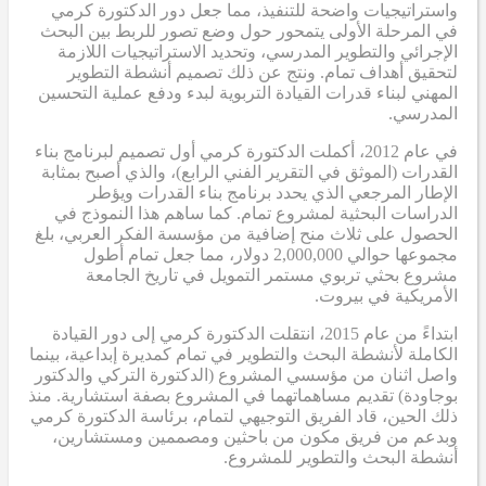
واستراتيجيات واضحة للتنفيذ، مما جعل دور الدكتورة كرمي
في المرحلة الأولى يتمحور حول وضع تصور للربط بين البحث
الإجرائي والتطوير المدرسي، وتحديد الاستراتيجيات اللازمة
لتحقيق أهداف تمام. ونتج عن ذلك تصميم أنشطة التطوير
المهني لبناء قدرات القيادة التربوية لبدء ودفع عملية التحسين
المدرسي.
في عام 2012، أكملت الدكتورة كرمي أول تصميم لبرنامج بناء
القدرات (الموثق في التقرير الفني الرابع)، والذي أصبح بمثابة
الإطار المرجعي الذي يحدد برنامج بناء القدرات ويؤطر
الدراسات البحثية لمشروع تمام. كما ساهم هذا النموذج في
الحصول على ثلاث منح إضافية من مؤسسة الفكر العربي، بلغ
مجموعها حوالي 2,000,000 دولار، مما جعل تمام أطول
مشروع بحثي تربوي مستمر التمويل في تاريخ الجامعة
الأمريكية في بيروت.
ابتداءً من عام 2015، انتقلت الدكتورة كرمي إلى دور القيادة
الكاملة لأنشطة البحث والتطوير في تمام كمديرة إبداعية، بينما
واصل اثنان من مؤسسي المشروع (الدكتورة التركي والدكتور
بوجاودة) تقديم مساهماتهما في المشروع بصفة استشارية. منذ
ذلك الحين، قاد الفريق التوجيهي لتمام، برئاسة الدكتورة كرمي
وبدعم من فريق مكون من باحثين ومصممين ومستشارين،
أنشطة البحث والتطوير للمشروع.