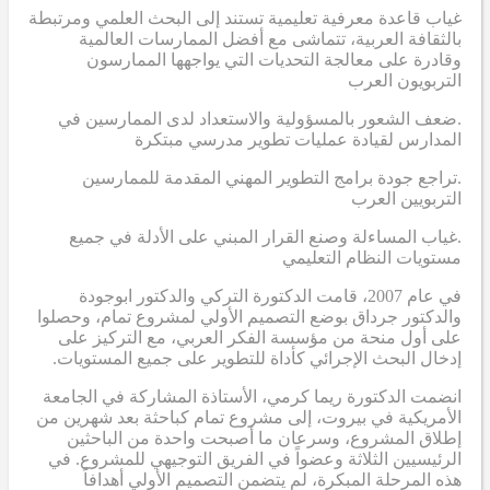
غياب قاعدة معرفية تعليمية تستند إلى البحث العلمي ومرتبطة
بالثقافة العربية، تتماشى مع أفضل الممارسات العالمية
وقادرة على معالجة التحديات التي يواجهها الممارسون
التربويون العرب
.ضعف الشعور بالمسؤولية والاستعداد لدى الممارسين في
المدارس لقيادة عمليات تطوير مدرسي مبتكرة
.تراجع جودة برامج التطوير المهني المقدمة للممارسين
التربويين العرب
.غياب المساءلة وصنع القرار المبني على الأدلة في جميع
مستويات النظام التعليمي
في عام 2007، قامت الدكتورة التركي والدكتور ابوجودة
والدكتور جرداق بوضع التصميم الأولي لمشروع تمام، وحصلوا
على أول منحة من مؤسسة الفكر العربي، مع التركيز على
إدخال البحث الإجرائي كأداة للتطوير على جميع المستويات.
انضمت الدكتورة ريما كرمي، الأستاذة المشاركة في الجامعة
الأمريكية في بيروت، إلى مشروع تمام كباحثة بعد شهرين من
إطلاق المشروع، وسرعان ما أصبحت واحدة من الباحثين
الرئيسيين الثلاثة وعضواً في الفريق التوجيهي للمشروع. في
هذه المرحلة المبكرة، لم يتضمن التصميم الأولي أهدافاً