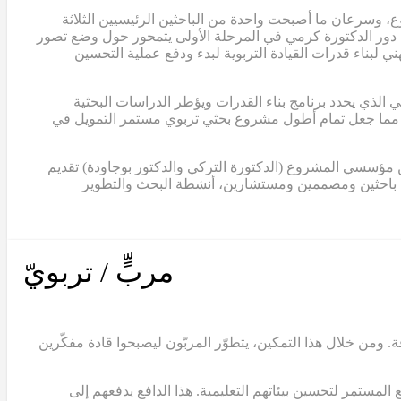
، وسرعان ما أصبحت واحدة من الباحثين الرئيسيين الثلاثة
عل دور الدكتورة كرمي في المرحلة الأولى يتمحور حول وضع تصور
 لبناء قدرات القيادة التربوية لبدء ودفع عملية التحسين
مرجعي الذي يحدد برنامج بناء القدرات ويؤطر الدراسات البحثية
اهم هذا النموذج في الحصول على ثلاث منح إضافية من مؤسسة الفكر العربي، بلغ مجموعها حوالي 2,000,000 دولار، مما جعل تمام أطول مشروع بحثي تربوي مستمر التمويل في
 اثنان من مؤسسي المشروع (الدكتورة التركي والدكتور بوجاودة) تقديم
ن باحثين ومصممين ومستشارين، أنشطة البحث والتطوير
مربٍّ / تربويّ
. ومن خلال هذا التمكين، يتطوّر المربّون ليصبحوا قادة مفكّرين
لمستمر لتحسين بيئاتهم التعليمية. هذا الدافع يدفعهم إلى