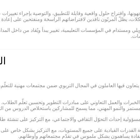
هونها، واقتراح حلول واقعية وقابلة للتطبيق، والتوصية بإجراء تغييرات
ت، يظلّ المربّون ناقدين لافتراضاتهم الراسخة ومنفتحين على إعادة ال
 تحويلي ومستدام في المؤسسات التعليمية، تغيير يبدأ ويُقاد من داخل ال
سات.
ال
تعاون فيها العاملون في المجال التربوي ضمن مجتمعات مهنية للتعلّم،
لخبرات والعمل التعاوني على مبادرات التطوير وتحسين تعلّم الطلاب. وم
المستمر والنمو المهني، مما يسمح للمشاركين باستخلاص الدروس من الت
ة مسؤولية إحداث التحوّل الثقافي والاجتماعي، مع التركيز على تنشئة ط
ية القدرات القيادية على جميع المستويات، مع التركيز بشكل خاص على ت
مو كقادة يساهمون بشكل ملموس في تقدّم مجتمعاتهم وأوطانهم.