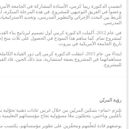
انضمت الدكتورة ريما كرمي، الأستاذة المشاركة في الجامعة الأمر
وعضواً في الفريق التوجيهي للمشروع. في هذه المرحلة المبكرة، لم
للربط بين البحث الإجرائي والتطوير المدرسي، وتحديد الاستراتيجيات
المدرسي.
في عام 2012، أكملت الدكتورة كرمي أول تصميم لبرنامج بنا
تاريخ الجامعة الأمريكية في بيروت.
ابتداءً من عام 2015، انتقلت الدكتورة كرمي إلى دور
مساهماتهما في المشروع بصفة استشارية. منذ ذلك الحين، قاد ال
للمشروع.
رؤية المربّي
تلتزم «تمام» بتمكين المربّين من خلال غرس عادات ذهنية تحوّلية تم
تأمّليين وباحثين، يتحمّلون معًا مسؤولية نجاح مؤسساتهم التعليمية 
بوصفهم قادة لتعلّمهم ومحفّزين على تطوير مؤسساتهم، يكتسب مربّو 