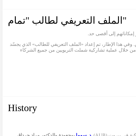
"الملف التعريفي لطالب "تمام
 إمكاناتهم إلى أقصى حد.
 وفي هذا الإطار، تم إعداد «الملف التعريفي للطالب» الذي يجسّد
لف من خلال عملية تشاركية شملت التربويين من جميع الشركاء
History
في بيروت (AUB),
د. سوما
بوجعودة
والدكتور مراد جرداق
,