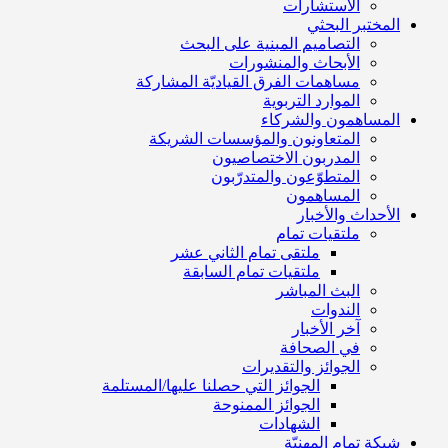
الاستشارات
المختبر البحثي
التصاميم المبنية على البحث
الأبحاث والمنشورات
مساهمات الفرق القياديّة المشاركة
الموارد التربوية
المساهمون والشركاء
المتعاونون والمؤسسات الشريكة
المدربون الاختصاصيون
المتطوّعون والمتدرّبون
المساهمون
الأحداث والأخبار
ملتقيات تمام
ملتقى تمام الثاني عشر
ملتقيات تمام السابقة
البث المباشر
الندوات
آخر الأخبار
في الصحافة
الجوائز والتقديرات
الجوائز التي حصلنا عليها/المستلمة
الجوائز الممنوحة
الشهادات
شبكة تمام المهنيّة