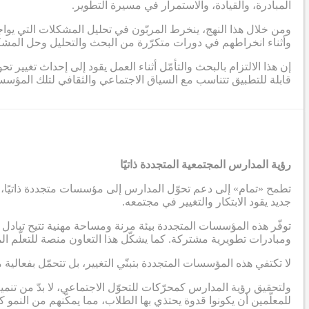
المبادرة، والقيادة، والاستمرار في مسيرة التطوير.
ومن خلال هذا النهج، ينخرط المربّون في تحليل المشكلات التي يواج
وأثناء انخراطهم في دورات متكرّرة من البحث والتحليل وحل المشكلا
إن هذا الالتزام بالبحث والتأمّل أثناء العمل يقود إلى إحداث تغيير
قابلة للتطبيق تتناسب مع السياق الاجتماعي والثقافي لتلك المؤس
رؤية المدارس المجتمعية المتجددة ذاتيًا
تطمح «تمام» إلى دعم تحوّل المدارس إلى مؤسسات متجددة ذاتيًا، ي
جديد يقود الابتكار والتغيير في مجتمعه.
توفّر هذه المؤسسات المتجددة بيئة مرنة ومساحة مهنية تتيح تبادل ا
ومبادرات تطويرية مشتركة. كما يشكّل هذا التعاون منصة للتعلّم 
لا تكتفي هذه المؤسسات المتجددة بتبنّي التغيير، بل تتحمّل بفعالي
ولتحقيق رؤية المدارس كمحرّكات للتحوّل الاجتماعي، لا بدّ من تنم
للمعلّمين أن يكونوا قدوة يحتذي بها الطلاب، مما يمكّنهم من الن