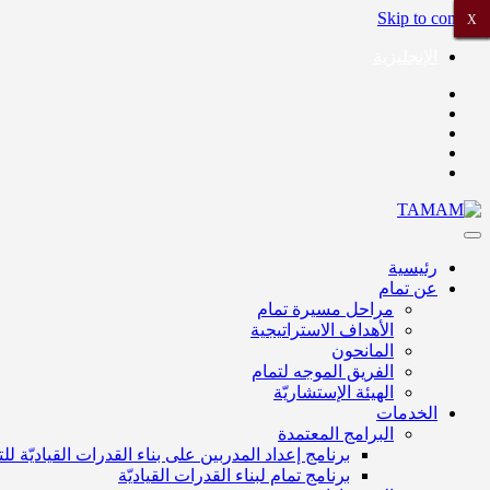
Skip to content
X
X
X
X
X
X
X
X
الإنجليزية
رئيسية
عن تمام
مراحل مسيرة تمام
الأهداف الاستراتيجية
المانحون
الفريق الموجه لتمام
الهيئة الإستشاريّة
الخدمات
البرامج المعتمدة
برنامج إعداد المدربين على بناء القدرات القياديّة ل
برنامج تمام لبناء القدرات القياديّة