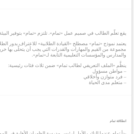
يقع تعلّم الطالب في صميم عمل «تمام». تلتزم «تمام» بتوفير البيئة
يعتمد نموذج «تمام» مصطلح «القيادة الطلابية» للاعتراف بدور الطل
مجموعة من القيم والمهارات والقدرات التي يجب أن يتحلّى بها خريج
والمدارس والمؤسسات التعليمية التابعة لـ«تمام».
ينظَّم «الملف التعريفي لطالب تمام» ضمن ثلاث فئات رئيسية:
– مواطن مسؤول
– فرد متوازن وأخلاقي
– متعلم مدى الحياة
انطلاقة تمام
بدأ تمام عندما
النائب الأول لرئيس مدرسة الظهران الأهلية في الممل