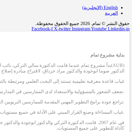
English
(
الإنجليزية
)
العربية
حقوق النشر © تمام. 2026 جميع الحقوق محفوظة.
Facebook-f
X-twitter
Instagram
Youtube
Linkedin-in
بداية مشروع تمام
(AUB)
بدأ مشروع تمام عندما قامت الدكتورة سالي التركي، نائب ال
الدكتور صوما ابوجودة والدكتور مراد جرداق، لاقتراح مبادرة إصلاح
غياب قاعدة معرفية تعليمية تستند إلى البحث العلمي ومرتبطة بالث
.ضعف الشعور بالمسؤولية والاستعداد لدى الممارسين في المدارس
.تراجع جودة برامج التطوير المهني المقدمة للممارسين التربويين ا
.غياب المساءلة وصنع القرار المبني على الأدلة في جميع مستويات 
في عام 2007، قامت الدكتورة التركي والدكتور ابوجودة 
كأداة للتطوير على جميع المستويات.