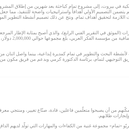
يكية في بيروت، إلى مشروع تمام كباحثة بعد شهرين من إطلاق المشروع
 يتضمن التصميم الأولي أهدافاً واستراتيجيات واضحة للتنفيذ، مما ج
 اللازمة لتحقيق أهداف تمام. ونتج عن ذلك تصميم أنشطة التطوير المهني
ء القدرات (الموثق في التقرير الفني الرابع)، والذي أصبح بمثابة الإطار ال
لمشروع تمام. كما س
 القيادة الكاملة لأنشطة البحث والتطوير في تمام كمديرة إبداعية، بينما واصل
فريق التوجيهي لتمام، برئاسة الدكتورة كرمي وبدعم من فريق مكون م
كّنهم من أن يصبحوا متعلّمين فاعلين، قادة، صنّاع تغيير، ومنتجي معرفة
وإنجازات طلابهم.
«تمام» مجموعة غنية من الكفاءات والمهارات التي تولّد لديهم الدافع ا