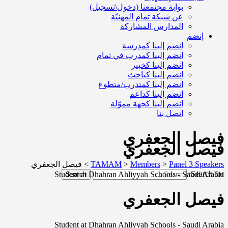
بوابة مجتمعنا (دخول\تسجيل)
عن شبكة تمام المهنيّة
المدارس المشاركة
إنضم
انضم إلينا كمدرسة
انضم إلينا كمدرب في تمام
انضم إلينا كخبير
انضم إلينا كباحث
انضم إلينا كمتدرب/متطوع
انضم إلينا كداعم
انضم إلينا كجهة مموّلة
اتصل بنا
فيصل الجعفري
فيصل الجعفري
Panel 3 Speakers
>
Members
>
TAMAM
>
فيصل الجعفري
Search for:
Student at Dhahran Ahliyyah Schools - Saudi Arabia
Search
فيصل الجعفري
Student at Dhahran Ahliyyah Schools - Saudi Arabia