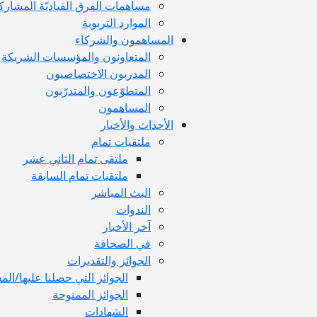
مساهمات الفرق القياديّة المشارك
الموارد التربوية
المساهمون والشركاء
المتعاونون والمؤسسات الشريكة
المدربون الاختصاصيون
المتطوّعون والمتدرّبون
المساهمون
الأحداث والأخبار
ملتقيات تمام
ملتقى تمام الثاني عشر
ملتقيات تمام السابقة
البث المباشر
الندوات
آخر الأخبار
في الصحافة
الجوائز والتقديرات
الجوائز التي حصلنا عليها/الم
الجوائز الممنوحة
الشهادات