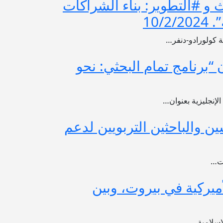
حث و #التطوير: بناء الشراكات
10
ة كولورادو-دنفر…
 “برنامج تمام البحثي: نحو
لإنجليزية بعنوان…
ين والباحثين التربويين لدعم
ات…
أميركية في بيروت، وبين
لإسلامية…