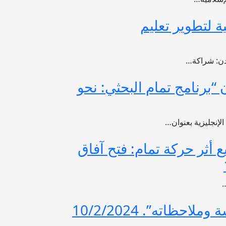
 لتطوير تعليم
ردن: شراكة…
 “برنامج تمام البحثي: نحو
لإنجليزية بعنوان…
 أثر حركة تمام: فتح آفاق
…
ظاته”. 10/2/2024