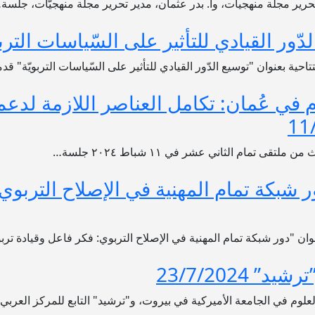
رير مجلة منهجيات، وأ. بدر عثمان، مدير تحرير مجلّة منهجيّات، جلسة
 القيادي للتأثير على السّياسات التربويّة /2024
حية بعنوان "توسيع الدّور القيادي للتأثير على السّياسات التربويّة" قدمته
 في عُمان: تكامل العناصر اللازمة لدعم
 تمام الثاني عشر في ١١ شباط ٢٠٢٤ جلسة…
شبكة تمام المهنية في الإصلاح التربوي:
ن "دور شبكة تمام المهنية في الإصلاح التربوي: فكر فاعل وقيادة ترب
23/7/2024
والعلوم في الجامعة الأميركية في بيروت، و"ترشيد" التابع للمركز العربي