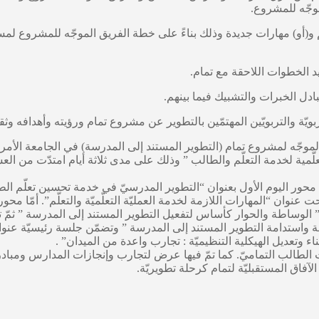
وجّه للمشروع.
هيم و(أو) مهارات جديدة وذلك بناءً على خطة الفريق الموجّه للمشروع لمس
ق الموجّه لمشروع تمام (التطوير المستند إلى المدرسة) في الجامعة ا
ر اليوم الأول بعنوان “التطوير المدرسيّ في خدمة تحسين تعلّم الطالب”
 عنوان “المهارات اللازمة لخدمة العمليّة التعلّميّة والتعلّم”. أمّا مح
ا ” الوساطة والحوار كأساس لتفعيل التطوير المستند إلى المدرسة ” ثمّ 
استدامة التطوير المستند إلى المدرسة ” وتضمّن جلسة رئيسيّة عنوانها ”
ء وتعديل الهيكلية التنظيميّة : تجارب واعدة من الميدان” .
لآفاق المستقبليّة لتمام كرحلة تطويريّة.