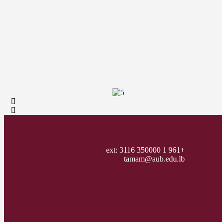
+961 1 350000 ext: 3116
tamam@aub.edu.lb