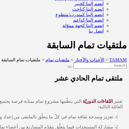
انضم إلينا كخبير
انضم إلينا كباحث
انضم إلينا كمتدرب/متطوع
انضم إلينا كداعم
انضم إلينا كجهة مموّلة
اتصل بنا
ملتقيات تمام السابقة
TAMAM
>
الأحداث والأخبار
>
ملتقيات تمام
>
ملتقيات تمام السابقة
ملتقى تمام الحادي عشر
تعتبر
اللقاءات الدوريّة
التي ينظّمها مشروع تمام بمثابة فرصة يجتمع في
العامّة التالية:
1- تعزيز ونمذجة ثقافة تمام في كلّ ما يتعلّق بالملتقى من إعداد وترتيبات ونقاشات وطرق تقديم العروض.
2- مشاركة المستجدات فيما يتعلّق بتقدّم المشاريع بين أعضاء ت