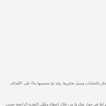
كر بالتحدّيات وسبل تجاوزها. وقد تمّ تصميمها بناءً على الأهداف
نخراط في حوار تفكريّ من خلال إعطاء وتلقّي التغذية الراجعة حسب