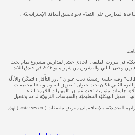
اعدة المدارس على التقدّم نحو تحقيق أهدافنا الإستراتيجيّة ،
لأمريكيّة في بيروت الملتقى الحادي عشر لمدارس مشروع تمام تحت
عنوان ” تمام كحركة تربوية تطويرية: نحو بناء المجتمعات المهنية التعلّمية لخدمة التعلّم والطالب ” وذلك على مدى ثلاثة أيام امتدّت من العشرين وحتى الثاني والعشرين من شهر مايو 2016 في فندق اللاند
 وفيه جلسة رئيسيّة تحت عنوان ” دور التأّمّل (التفكّر) والأدلّة
ور اليوم الثاني فكان تحت عنوان ” تعزيز التعاون وبناء المجتمعات
تلاها جلسات متوازية تحت عنوان “المهارات اللازمة لبناء
 تعديل الهيكليّة التنظيميّة والسياسات التربويّة لدعم وتفعيل
تخلّل هذا الملتقى جلسات نقاش وتبادل خبرات نتج عنها تحديد سمات الطالب التماميّ. كما تمّ فيها عرض لتجارب وإنجازات المدارس ومبادراتهم التجديديّة، بالإضافة إلى معرض ملصقات (poster session) لهذه