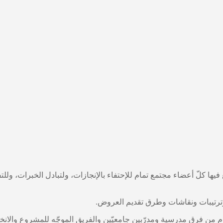
ها كلّ أعضاء مجتمع تمام للإحتفاء بالإنجازات، ولتبادل الخبرات، وللتف
مام من فرق مدرسية ومدرّبين جامعيّين والفريق الموجّه للمشروع والا