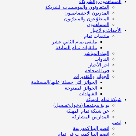
المساهمون والشركاء
المتعاونون والمؤسسات الشريكة
المدربون الاختصاصيون
المتطوّعون والمتدرّبون
المساهمون
الأحداث والأخبار
ملتقيات تمام
ملتقى تمام الثاني عشر
ملتقيات تمام السابقة
البث المباشر
الندوات
آخر الأخبار
في الصحافة
الجوائز والتقديرات
الجوائز التي حصلنا عليها/المستلمة
الجوائز الممنوحة
الشهادات
شبكة تمام المهنيّة
بوابة مجتمعنا (دخول\تسجيل)
عن شبكة تمام المهنيّة
المدارس المشاركة
إنضم
انضم إلينا كمدرسة
انضم إلينا كمدرب في تمام