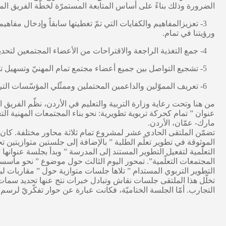
الضرورة وذلك بناءً على أساس المتابعة المستمرّة لخطّة الفريق الم
3- تعزيزالمفاهيم والكفايات التي تمّ تغطيتها سابقاً وإدخال مفا
ورؤيتنا في تمام.
4- جمع التغذية الراجعة والاقتراحات من الأعضاء المجتمعين لتحديد الخطوات اللاحقة مع تمام.
5- تشجيع التواصل بين جميع أعضاء مجتمع تمام المهنيّ وتسهيل تبادل الخبرات والتشبيك فيما بينهم.
6- تعريف المموّلين والداعمين المحتملين وممثّلي المؤسّسات التربويّة والتربويّين المهتمّين بالتطوير عن مشروع تمام ورؤيته وأهدافه وثقافته.
من هنا وتحت رعاية وزارة التربية والتعليم في الأردن، نظّم الفري
مارك- عمّان، الأردن.
تضمّن الملتقى الحادي عشر لمشروع تمام ثلاثة محاور مختلفة. كان محو
الموثوقة في تطوير تعلّم الطلبة ” بالإضافة إلى جلستين متوازيتين تحت
التعلّمية لتفعيل التطوير المستند إلى المدرسة ” وبدأ بجلسة عنوانه
المجتمعات التعلّمية”. تمحور اليوم الثالث حول موضوع ” نحو مأسسة و
التطوير التربوي المستدام ” تلاها جلسات متوازية حول ” مقاربات لبنا
التجارب. أمّا الجلسة الختاميّة، فكانت عبارة عن حوار تفكّريّ لرسم ا