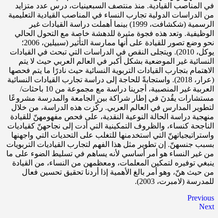
في المناصب القيادية. منذ منتصف السبعينيات، درس عدد متزايد
من الدراسات الدولية تجارب النساء في المناصب القيادية التعليمية
الرسمية (شكشافت، 1999) بينما أهملت دراسة القيادات غير
الوظيفية. وتعد هذه فجوة مثيرة للدهشة خاصة مع التحول الحالي
نحو وضع تصور للقيادة على أنها ممارسة التأثير (سبيلين، 2006؛
يوكل، 2010). ويتجلى النقص في الدراسات التي تبحث في القيادات
النسائية غير الموضعية بشكل أكبر في العالم العربي حيث لا يتم
الاهتمام بتجارب القيادات التربوية النسائية حيث نادرًا ما يتم فحصها
(عرار، 2018). واستجابةً للحاجة إلى دراسة تجارب القيادات النسائية
العربية غير المنصبية، أجرينا دراسة مع مجموعة من 10 باحثات/
مستشارات يقُدنَ في إطار شراكة بين الجامعة والمدرسة مشروعًا
لتطوير المدارس في العالم العربي. ركّزت هذه الدراسة، من خلال
منهجية دراسة الحالة النوعية النقدية، على فحص مفهومهنّ للقيادة
الناجحة كنساء، والظروف التمكينية التي أدت إلى نجاحهنّ كقياديات
واستراتيجياتهنّ التي استخدمنها للتغلب على التحديات التي واجهنها
بسبب جنسهنّ. إن تطوير مثل هذا الفهم لتجارب القياديات التربويات
من غير النساء هو أمر أساسي لأنه يساهم في تسليط الضوء على ما
ينبغي توفيره لتمكين المعلمات، ومعظمهن من النساء، من القيادة
من حيث هنّ، وهو أمر بالغ الأهمية إذا أردنا تحقيق تحسين فعال
للمدرسة (لامبرت، 2003).
Previous
Next