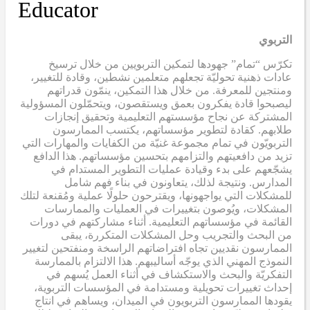
Educator
التربوي
تكرّس “تمام” جهودها لتمكين التربويين من خلال ترسيخ
عادات ذهنية تحوليّة تجعلهم متعلمين نشطين، وقادة للتغيير،
ومنتجين للمعرفة. من خلال هذا التمكين، ينمّون قدراتهم
ليصبحوا قادة يفكرون بعمق ويستقصون، ويتحمّلون المسؤولية
المشتركة عن نجاح مؤسستهم التعليمية وتحقيق إنجازات
طلابهم. كقادة لتطوير مؤسساتهم، يكتسب الممارسون
التربويّون في تمام مجموعة غنيّة من الكفايات والمهارات التي
تزيد من دافعيتهم والتزامهم بتحسين مؤسساتهم. هذا الدافع
يشجّعهم على بدء وقيادة عمليات التطوير المستدام في
المدارس. ونتيجة لذلك، يتعاونون في بناء فهم شامل
للمشكلات التي يواجهونها، ويقترحون حلولًا عملية ومُقنعة لتلك
المشكلات، ويُوصون بتغييرات في العمليات والممارسات
القائمة في مؤسساتهم التعليمية. أثناء مشاركتهم في دورات
من البحث والتجريب وحل المشكلات المتكررة، يبقى
الممارسون نقديين تجاه افتراضاتهم الراسخة ومنفتحين لتغيير
النموذج المهني الذي يوجّه أساليبهم. هذا الالتزام بالممارسة
التفكريّة والبحث والاستكشاف في أثناء العمل يُسهم في
إحداث تغييرات تحويلية ومستدامة في المؤسسات التربوية،
يقودها الممارسون التربويون في الميدان، ويساهم في انتاج