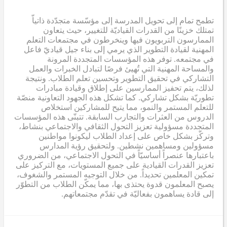
تطمح تمام إلى تحويل المدرسة إلى مؤسّسة متجدّدة ذاتياّ
تمتلك خزينًا من القدرات القياديّة للتغيير، حيث يتعاون
الممارسون التربويون فيها وينخرطون في مجتمعات التعلم
المهنية لقيادة التطوير الذي يرمي إلى بناء جيل قياديّ فاعل
في مجتمعه. توفر هذه المؤسسات المتجددة المرونة
والمساحة المهنية التي تُهيئ فرصًا لتبادل الخبرات والعمل
التشاركي في تحقيق التطوير وتحسين تعلم الطلاب. ونتيجة
لذلك، يتم تحفيز الممارسين على إطلاق وقيادة مبادرات
تطوريّة بشكل تشاركي. كما تشكل هذه الجهود التعاونية منصّة
للتعلم المستمر والنمو، مما يتيح للمشاركين استخلاص
الدروس من العثرات والتجارب السابقة. تتبنّى هذه المؤسسات
المتجددة مسؤولية تعزيز التحول الثقافي والاجتماعي بنشاط،
وتركّز بشكل خاص على إعداد الطلاب ليكونوا مواطنين
مسؤولين ومساهمين نشطين. ولتحقيق رؤية المدارس
باعتبارها عنصراً أساسيّاً في التحول الاجتماعي، من الضروري
تعزيز القدرات القيادية على جميع المستويات، مع التركيز على
تمكين المعلمين تحديداً. من خلال التوجيه المستمر والشغوف،
يصبح المعلمون قدوة يحتذى بها، مما يمكّن الطلاب من التطوّر
إلى قادة يساهمون بفعاليّة في تقدّم مجتمعاتهم.