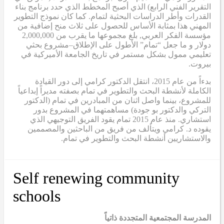
التقرير الفني الرابع
) الذي أصبح
المخطط الذي حدد برنامج بناء
القدرات وأطر الدراسات البحثية لتمام. كما كان نموذج التطوير
المهني هذا بمثابة
الأساس
للحصول على ثلاث منح إضافية من
مؤسسة الفكر العربي
,
بلغ مجموعها ما يقرب من 2,000,000
دولار
و
ما جعل “تمام” الأطول على الإطلاق
–
مشروع بحثي
تعليمي ممول بشكل مستمر في تاريخ الجامعة الأميركية في
بيروت.
بدءاً من عام 2015، انتقل الدكتور كرامي إلى دور القيادة
الكاملة لأنشطة البحث والتطوير في تمام بصفته مديراً إبداعياً
للمشروع، بينما واصل اثنان من المبادرين في تمام (الدكتور
التركي والدكتور بو جودة) مساهمتهما في المشروع بدور
استشاري. منذ عام 2015
تمام
يقود الفريق التوجيهي الذي
يقوده د. كرامي ويتألف من فريق من الباحثين والمصممين
والاستشاريين أنشطة البحث والتطوير في تمام.
Self renewing community
schools
المدرسة المجتمعية المتجددة ذاتياً