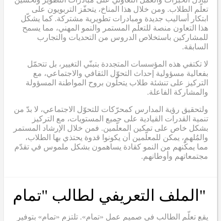
تعلّم الطلاب. ومن خلال هذا المناخ، يتحفّز التربويون على
ابتكار أساليب جديدة ومبادرات تطويرية مشتركة. كما يشكّل
هذا التعاون منصة للتعلّم المستمر والنمو المهني، مما يسمح
للمشاركين باستخلاص الدروس من التحديات والتجارب
السابقة.
لا تكتفي هذه المؤسسات المتجددة بتبنّي التغيير، بل تتحمّل
بفعالية مسؤولية إحداث التحوّل الثقافي والاجتماعي، مع
التركيز على تنشئة طلاب يتحلّون بروح المواطنة المسؤولة
والمشاركة الفاعلة.
ولتحقيق رؤية المدارس كمحرّكات للتحوّل الاجتماعي، لا بدّ من
تنمية القدرات القيادية على جميع المستويات، مع التركيز
بشكل خاص على تمكين المعلّمين. فمن خلال الإرشاد المستمر
والمُلهم، يمكن للمعلّمين أن يكونوا قدوة يحتذي بها الطلاب،
مما يمكّنهم من النمو كقادة يساهمون بشكل ملموس في تقدّم
مجتمعاتهم وأوطانهم.
"الملف التعريفي لطالب "تمام
يقع تعلّم الطالب في صميم عمل «تمام». تلتزم «تمام» بتوفير