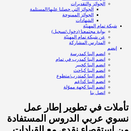
الجوائز والتقديرات
الجوائز التي حصلنا عليها/المستلمة
الجوائز الممنوحة
الشهادات
شبكة تمام المهنيّة
بوابة مجتمعنا (دخول\تسجيل)
عن شبكة تمام المهنيّة
المدارس المشاركة
إنضم
انضم إلينا كمدرسة
انضم إلينا كمدرب في تمام
انضم إلينا كخبير
انضم إلينا كباحث
انضم إلينا كمتدرب/متطوع
انضم إلينا كداعم
انضم إلينا كجهة مموّلة
اتصل بنا
تأملات في تطوير إطار عمل
نسوي عربي الدروس المستفادة
من استقصاء نقدي مع القيادات