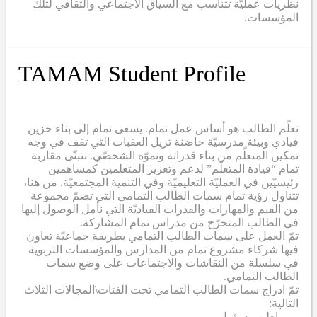
نظريات عمليّة تتناسب مع السياق الاجتماعي والثقافي لتلك
المؤسسات.
TAMAM Student Profile
تعلّم الطالب هو أساس عمل تمام. يسعى تمام إلى بناء خزين
قيادي وبيئة مدرسيّة حاضنة تزيل العقبات التي تقف في وجه
تمكين المتعلّم من بناء قدراته ونموّه الشخصّي. تتبنّى مقاربة
تمام “قيادة المتعلّم” لدعم وتعزيز المتعلمين كمساهمين
رئيسيّين في العمليّة التعليميّة وفي التنمية المجتمعيّة. من هنا،
تتناول رؤية تمام سمات الطالب التمامي التي تضمّ مجموعة
من القيم والمهارات والقدرات القياديّة التي نأمل الوصول إليها
في الطالب المتخرّج من مدراس تمام المشاركة.
تمّ العمل على سمات الطالب التمامي بطريقة جماعيّة تعاون
فيها شركاء مشروع تمام من المدارس والمؤسسات التربوية
في سلسلة من النقاشات والاجتماعات على وضع سمات
الطالب التمامي.
تمّ ادراج سمات الطالب التمامي تحت الفئات\المجالات الثلاث
التالية:
– مواطن مسؤول