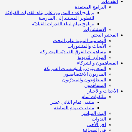
الخدمات
البرامج المعتمدة
برنامج إعداد المدربين على بناء القدرات القياديّة
للتطوير المستند إلى المدرسة
برنامج تمام لبناء القدرات القياديّة
الاستشارات
المختبر البحثي
التصاميم المبنية على البحث
الأبحاث والمنشورات
مساهمات الفرق القياديّة المشاركة
الموارد التربوية
المساهمون والشركاء
المتعاونون والمؤسسات الشريكة
المدربون الاختصاصيون
المتطوّعون والمتدرّبون
المساهمون
الأحداث والأخبار
ملتقيات تمام
ملتقى تمام الثاني عشر
ملتقيات تمام السابقة
البث المباشر
الندوات
آخر الأخبار
في الصحافة