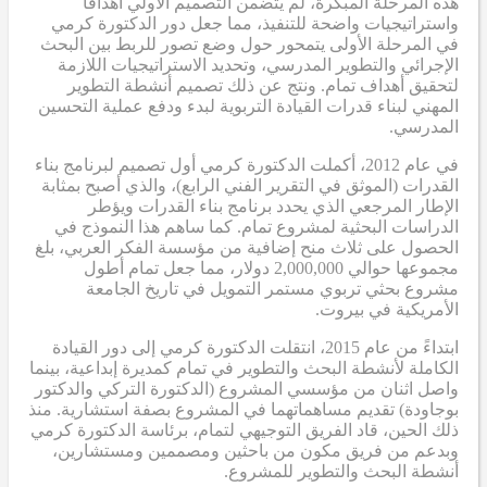
هذه المرحلة المبكرة، لم يتضمن التصميم الأولي أهدافاً
واستراتيجيات واضحة للتنفيذ، مما جعل دور الدكتورة كرمي
في المرحلة الأولى يتمحور حول وضع تصور للربط بين البحث
الإجرائي والتطوير المدرسي، وتحديد الاستراتيجيات اللازمة
لتحقيق أهداف تمام. ونتج عن ذلك تصميم أنشطة التطوير
المهني لبناء قدرات القيادة التربوية لبدء ودفع عملية التحسين
المدرسي.
في عام 2012، أكملت الدكتورة كرمي أول تصميم لبرنامج بناء
القدرات (الموثق في التقرير الفني الرابع)، والذي أصبح بمثابة
الإطار المرجعي الذي يحدد برنامج بناء القدرات ويؤطر
الدراسات البحثية لمشروع تمام. كما ساهم هذا النموذج في
الحصول على ثلاث منح إضافية من مؤسسة الفكر العربي، بلغ
مجموعها حوالي 2,000,000 دولار، مما جعل تمام أطول
مشروع بحثي تربوي مستمر التمويل في تاريخ الجامعة
الأمريكية في بيروت.
ابتداءً من عام 2015، انتقلت الدكتورة كرمي إلى دور القيادة
الكاملة لأنشطة البحث والتطوير في تمام كمديرة إبداعية، بينما
واصل اثنان من مؤسسي المشروع (الدكتورة التركي والدكتور
بوجاودة) تقديم مساهماتهما في المشروع بصفة استشارية. منذ
ذلك الحين، قاد الفريق التوجيهي لتمام، برئاسة الدكتورة كرمي
وبدعم من فريق مكون من باحثين ومصممين ومستشارين،
أنشطة البحث والتطوير للمشروع.