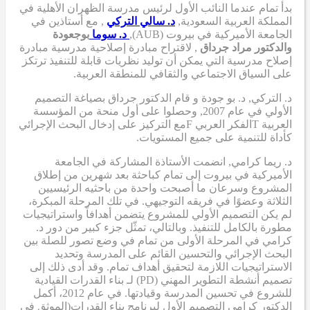
بدأ تمام عندما
النائب الأول لرئيس مدرسة الظهران الأهلية في
المملكة العربية السعودية,
د. سالي التركي
,
مع أستاذين في
الجامعة الأميركية في بيروت (AUB),
د. سوما
بوجعودة
والدكتور مراد جرداق
,
لاقتراح مبادرة إصلاحية مدرسية
مبادرة
إصلاح مدرسية
التي
يمكن أن
توليد نظريات قابلة للتنفيذ ترتكز
على السياق الاجتماعي والثقافي للمنطقة العربية.
د. التركي
,
د. بو جودة
و
قام الدكتور جرداق بصياغة التصميم
الأولي
في عام 2007,
وحصلوا على أول منحة من المؤسسة
العربية
T
الفكر العربي
F
مع التركيز على إدخال البحث الإجرائي
كأداة للتنمية على جميع المستويات.
د. ريما كرامي
,
انضمت الأستاذة المشاركة في الجامعة
الأميركية في بيروت إلى تمام كباحثة بعد شهرين من إطلاق
المشروع وسرعان ما أصبحت واحدة من باحثيه الرئيسيين
الثلاثة وعضوًا في فريقه التوجيهي. في تلك المرحلة المبكرة،
لم يكن التصميم الأولي للمشروع يتضمن أهدافاً واستراتيجيات
مطورة بالكامل للتنفيذ. وبالتالي، تمثّل جزء كبير من دور د.
كرامي في المرحلة الأولى من تمام في وضع تصور للصلة بين
البحث الإجرائي والتحسين القائم على المدرسة وتحديد
الاستراتيجيات اللازمة لتحقيق أهداف تمام. وقد أدى ذلك إلى
تصميم أنشطة التطوير المهني (PD)
لـ
بناء القدرات القيادية
للشروع في تحسين المدرسة وقيادتها. في عام 2012، أكمل
الدكتور كرامي
التصميم الأول لبرنامج بناء القدرات
(الموثق في