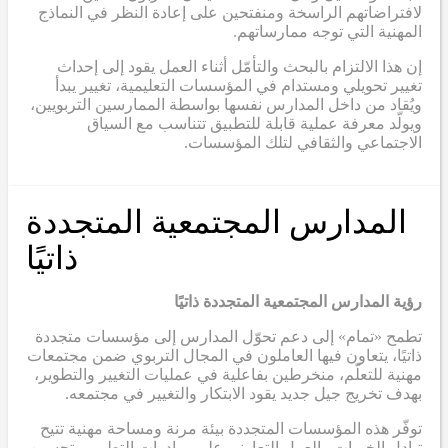
لافتراضاتهم الراسخة ومنفتحين على إعادة النظر في النماذج
المهنية التي توجه ممارساتهم.
إن هذا الالتزام بالبحث والتأمّل أثناء العمل يقود إلى إحداث
تغيير تحويلي ومستدام في المؤسسات التعليمية، تغيير يبدأ
ويُقاد من داخل المدارس نفسها بواسطة الممارسين التربويين،
ويولّد معرفة عملية قابلة للتطبيق تتناسب مع السياق
الاجتماعي والثقافي لتلك المؤسسات.
المدارس المجتمعية المتجددة
ذاتيًا
رؤية المدارس المجتمعية المتجددة ذاتيًا
تطمح «تمام» إلى دعم تحوّل المدارس إلى مؤسسات متجددة
ذاتيًا، يتعاون فيها العاملون في المجال التربوي ضمن مجتمعات
مهنية للتعلّم، منخرطين بفاعلية في عمليات التغيير والتطوير،
بهدف تخريج جيل جديد يقود الابتكار والتغيير في مجتمعه.
توفّر هذه المؤسسات المتجددة بيئة مرنة ومساحة مهنية تتيح
تبادل الخبرات والعمل التعاوني على مبادرات التطوير وتحسين