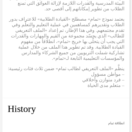
البيئة المدرسية والقدرات اللازمة لإزالة العوائق التي تمنع
الطلاب من تطوير إمكاناتهم إلى أقصى حد.
يعتمد نموذج «تمام» مصطلح «القيادة الطلابية» للاعتراف بدور
الطلاب وتقديرهم كمساهمين في عملية التعليم والتعلّم وفي
تقدم مجتمعهم. وفي هذا الإطار، تم إعداد «الملف التعريفي
للطالب» الذي يجسّد مجموعة من القيم والمهارات والقدرات
التي يجب أن يتحلّى بها خريج «تمام»، انطلاقاً من مفهوم
القيادة الطلابية. وقد تم تطوير هذا الملف من خلال عملية
تشاركية شملت التربويين من جميع الشركاء والمدارس
والمؤسسات التعليمية التابعة لـ«تمام».
ينظَّم «الملف التعريفي لطالب تمام» ضمن ثلاث فئات رئيسية:
– مواطن مسؤول
– فرد متوازن وأخلاقي
– متعلم مدى الحياة
History
انطلاقة تمام