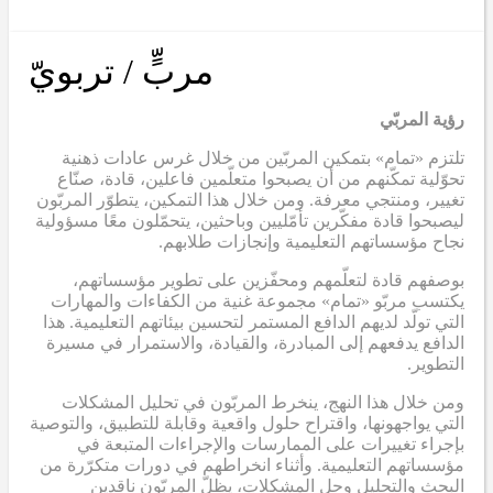
مربٍّ / تربويّ
رؤية المربّي
تلتزم «تمام» بتمكين المربّين من خلال غرس عادات ذهنية
تحوّلية تمكّنهم من أن يصبحوا متعلّمين فاعلين، قادة، صنّاع
تغيير، ومنتجي معرفة. ومن خلال هذا التمكين، يتطوّر المربّون
ليصبحوا قادة مفكّرين تأمّليين وباحثين، يتحمّلون معًا مسؤولية
نجاح مؤسساتهم التعليمية وإنجازات طلابهم.
بوصفهم قادة لتعلّمهم ومحفّزين على تطوير مؤسساتهم،
يكتسب مربّو «تمام» مجموعة غنية من الكفاءات والمهارات
التي تولّد لديهم الدافع المستمر لتحسين بيئاتهم التعليمية. هذا
الدافع يدفعهم إلى المبادرة، والقيادة، والاستمرار في مسيرة
التطوير.
ومن خلال هذا النهج، ينخرط المربّون في تحليل المشكلات
التي يواجهونها، واقتراح حلول واقعية وقابلة للتطبيق، والتوصية
بإجراء تغييرات على الممارسات والإجراءات المتبعة في
مؤسساتهم التعليمية. وأثناء انخراطهم في دورات متكرّرة من
البحث والتحليل وحل المشكلات، يظلّ المربّون ناقدين