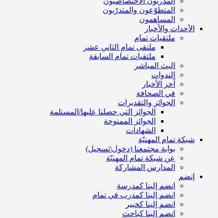
المدربون الاختصاصيون
المتطوّعون والمتدرّبون
المساهمون
الأحداث والأخبار
ملتقيات تمام
ملتقى تمام الثاني عشر
ملتقيات تمام السابقة
البث المباشر
الندوات
آخر الأخبار
في الصحافة
الجوائز والتقديرات
الجوائز التي حصلنا عليها/المستلمة
الجوائز الممنوحة
الشهادات
شبكة تمام المهنيّة
بوابة مجتمعنا (دخول\تسجيل)
عن شبكة تمام المهنيّة
المدارس المشاركة
إنضم
انضم إلينا كمدرسة
انضم إلينا كمدرب في تمام
انضم إلينا كخبير
انضم إلينا كباحث