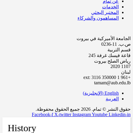
عن تمام
الخدمات
المختبر البحثي
المساهمون والشركاء
الجامعة الأميركية في بيروت
ص.ب. 11-0236
قسم التربية
قاعة فيسك غرفة 245
رياض الصلح بيروت
1107 2020
لبنان
+961 1 350000 ext: 3116
tamam@aub.edu.lb
English
(
الإنجليزية
)
العربية
حقوق النشر © تمام. 2026 جميع الحقوق محفوظة.
Facebook-f
X-twitter
Instagram
Youtube
Linkedin-in
History