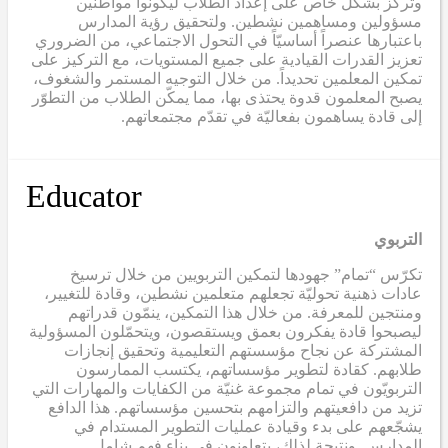
وتركّز بشكل خاص على إعداد الطلاب ليكونوا مواطنين
مسؤولين ومساهمين نشطين. ولتحقيق رؤية المدارس
باعتبارها عنصراً أساسيّاً في التحول الاجتماعي، من الضروري
تعزيز القدرات القيادية على جميع المستويات، مع التركيز على
تمكين المعلمين تحديداً. من خلال التوجيه المستمر والشغوف،
يصبح المعلمون قدوة يحتذى بها، مما يمكّن الطلاب من التطوّر
إلى قادة يساهمون بفعاليّة في تقدّم مجتمعاتهم.
Educator
التربوي
تكرّس “تمام” جهودها لتمكين التربويين من خلال ترسيخ
عادات ذهنية تحوليّة تجعلهم متعلمين نشطين، وقادة للتغيير،
ومنتجين للمعرفة. من خلال هذا التمكين، ينمّون قدراتهم
ليصبحوا قادة يفكرون بعمق ويستقصون، ويتحمّلون المسؤولية
المشتركة عن نجاح مؤسستهم التعليمية وتحقيق إنجازات
طلابهم. كقادة لتطوير مؤسساتهم، يكتسب الممارسون
التربويّون في تمام مجموعة غنيّة من الكفايات والمهارات التي
تزيد من دافعيتهم والتزامهم بتحسين مؤسساتهم. هذا الدافع
يشجّعهم على بدء وقيادة عمليات التطوير المستدام في
المدارس. ونتيجة لذلك، يتعاونون في بناء فهم شامل