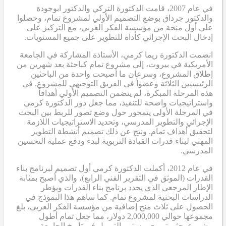
في عام 2007، قامت الدكتورة التركي والدكتور ابوجودة
والدكتور جرداق بوضع التصميم الأولي لمشروع تمام، وحصلوا
على أول منحة من مؤسسة الفكر العربي، مع التركيز على
إدخال البحث الإجرائي كأداة للتطوير على جميع المستويات.
انضمت الدكتورة ريما كرمي، الأستاذة المشاركة في الجامعة
الأمريكية في بيروت، إلى مشروع تمام كباحثة بعد شهرين من
إطلاق المشروع، وسرعان ما أصبحت واحدة من الباحثين
الرئيسيين الثلاثة وعضواً في الفريق التوجيهي للمشروع. في
هذه المرحلة المبكرة، لم يتضمن التصميم الأولي أهدافاً
واستراتيجيات واضحة للتنفيذ، مما جعل دور الدكتورة كرمي
في المرحلة الأولى يتمحور حول وضع تصور للربط بين البحث
الإجرائي والتطوير المدرسي، وتحديد الاستراتيجيات اللازمة
لتحقيق أهداف تمام. ونتج عن ذلك تصميم أنشطة التطوير
المهني لبناء قدرات القيادة التربوية لبدء ودفع عملية التحسين
المدرسي.
في عام 2012، أكملت الدكتورة كرمي أول تصميم لبرنامج بناء
القدرات (الموثق في التقرير الفني الرابع)، والذي أصبح بمثابة
الإطار المرجعي الذي يحدد برنامج بناء القدرات ويؤطر
الدراسات البحثية لمشروع تمام. كما ساهم هذا النموذج في
الحصول على ثلاث منح إضافية من مؤسسة الفكر العربي، بلغ
مجموعها حوالي 2,000,000 دولار، مما جعل تمام أطول
مشروع بحثي تربوي مستمر التمويل في تاريخ الجامعة