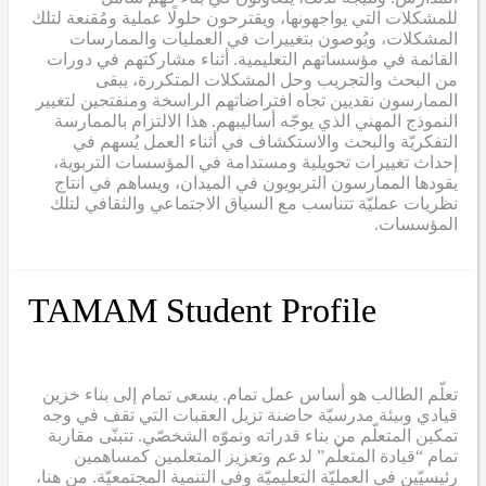
للمشكلات التي يواجهونها، ويقترحون حلولًا عملية ومُقنعة لتلك
المشكلات، ويُوصون بتغييرات في العمليات والممارسات
القائمة في مؤسساتهم التعليمية. أثناء مشاركتهم في دورات
من البحث والتجريب وحل المشكلات المتكررة، يبقى
الممارسون نقديين تجاه افتراضاتهم الراسخة ومنفتحين لتغيير
النموذج المهني الذي يوجّه أساليبهم. هذا الالتزام بالممارسة
التفكريّة والبحث والاستكشاف في أثناء العمل يُسهم في
إحداث تغييرات تحويلية ومستدامة في المؤسسات التربوية،
يقودها الممارسون التربويون في الميدان، ويساهم في انتاج
نظريات عمليّة تتناسب مع السياق الاجتماعي والثقافي لتلك
المؤسسات.
TAMAM Student Profile
تعلّم الطالب هو أساس عمل تمام. يسعى تمام إلى بناء خزين
قيادي وبيئة مدرسيّة حاضنة تزيل العقبات التي تقف في وجه
تمكين المتعلّم من بناء قدراته ونموّه الشخصّي. تتبنّى مقاربة
تمام “قيادة المتعلّم” لدعم وتعزيز المتعلمين كمساهمين
رئيسيّين في العمليّة التعليميّة وفي التنمية المجتمعيّة. من هنا،