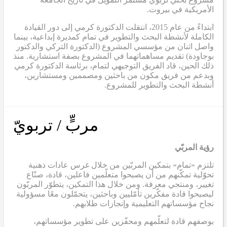
الأمريكية في بيروت.
ابتداءً من عام 2015، انتقلت الدكتورة كرمي إلى دور القيادة
الكاملة لأنشطة البحث والتطوير في تمام كمديرة إبداعية، بينما
واصل اثنان من مؤسسي المشروع (الدكتورة التركي والدكتور
بوجاودة) تقديم مساهماتهما في المشروع بصفة استشارية. منذ
ذلك الحين، قاد الفريق التوجيهي لتمام، برئاسة الدكتورة كرمي
وبدعم من فريق مكون من باحثين ومصممين ومستشارين،
أنشطة البحث والتطوير للمشروع.
مربٍّ / تربويّ
رؤية المربّي
تلتزم «تمام» بتمكين المربّين من خلال غرس عادات ذهنية
تحوّلية تمكّنهم من أن يصبحوا متعلّمين فاعلين، قادة، صنّاع
تغيير، ومنتجي معرفة. ومن خلال هذا التمكين، يتطوّر المربّون
ليصبحوا قادة مفكّرين تأمّليين وباحثين، يتحمّلون معًا مسؤولية
نجاح مؤسساتهم التعليمية وإنجازات طلابهم.
بوصفهم قادة لتعلّمهم ومحفّزين على تطوير مؤسساتهم،