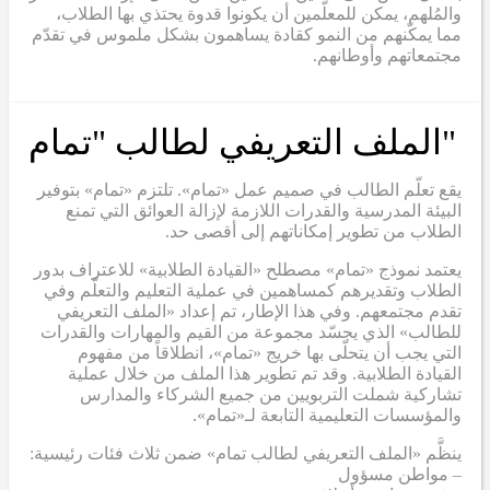
والمُلهم، يمكن للمعلّمين أن يكونوا قدوة يحتذي بها الطلاب،
مما يمكّنهم من النمو كقادة يساهمون بشكل ملموس في تقدّم
مجتمعاتهم وأوطانهم.
"الملف التعريفي لطالب "تمام
يقع تعلّم الطالب في صميم عمل «تمام». تلتزم «تمام» بتوفير
البيئة المدرسية والقدرات اللازمة لإزالة العوائق التي تمنع
الطلاب من تطوير إمكاناتهم إلى أقصى حد.
يعتمد نموذج «تمام» مصطلح «القيادة الطلابية» للاعتراف بدور
الطلاب وتقديرهم كمساهمين في عملية التعليم والتعلّم وفي
تقدم مجتمعهم. وفي هذا الإطار، تم إعداد «الملف التعريفي
للطالب» الذي يجسّد مجموعة من القيم والمهارات والقدرات
التي يجب أن يتحلّى بها خريج «تمام»، انطلاقاً من مفهوم
القيادة الطلابية. وقد تم تطوير هذا الملف من خلال عملية
تشاركية شملت التربويين من جميع الشركاء والمدارس
والمؤسسات التعليمية التابعة لـ«تمام».
ينظَّم «الملف التعريفي لطالب تمام» ضمن ثلاث فئات رئيسية:
– مواطن مسؤول