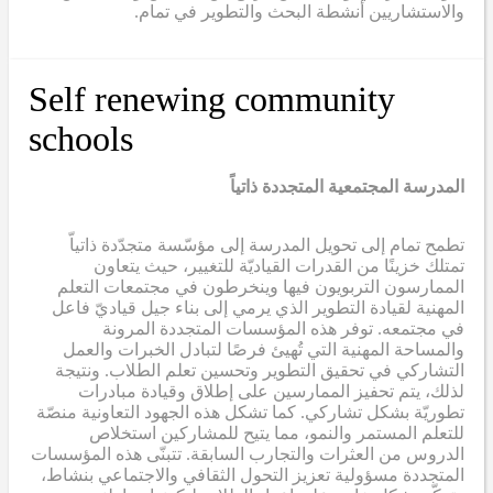
والاستشاريين أنشطة البحث والتطوير في تمام.
Self renewing community
schools
المدرسة المجتمعية المتجددة ذاتياً
تطمح تمام إلى تحويل المدرسة إلى مؤسّسة متجدّدة ذاتياّ
تمتلك خزينًا من القدرات القياديّة للتغيير، حيث يتعاون
الممارسون التربويون فيها وينخرطون في مجتمعات التعلم
المهنية لقيادة التطوير الذي يرمي إلى بناء جيل قياديّ فاعل
في مجتمعه. توفر هذه المؤسسات المتجددة المرونة
والمساحة المهنية التي تُهيئ فرصًا لتبادل الخبرات والعمل
التشاركي في تحقيق التطوير وتحسين تعلم الطلاب. ونتيجة
لذلك، يتم تحفيز الممارسين على إطلاق وقيادة مبادرات
تطوريّة بشكل تشاركي. كما تشكل هذه الجهود التعاونية منصّة
للتعلم المستمر والنمو، مما يتيح للمشاركين استخلاص
الدروس من العثرات والتجارب السابقة. تتبنّى هذه المؤسسات
المتجددة مسؤولية تعزيز التحول الثقافي والاجتماعي بنشاط،