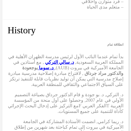
– فرد متوازن وأخلاقي
– متعلم مدى الحياة
History
انطلاقة تمام
بدأ تمام عندما
النائب الأول لرئيس مدرسة الظهران الأهلية في
المملكة العربية السعودية,
د. سالي التركي
,
مع أستاذين في
الجامعة الأميركية في بيروت (AUB),
د. سوما
بوجعودة
والدكتور مراد جرداق
,
لاقتراح مبادرة إصلاحية مدرسية
مبادرة
إصلاح مدرسية
التي
يمكن أن
توليد نظريات قابلة للتنفيذ ترتكز
على السياق الاجتماعي والثقافي للمنطقة العربية.
د. التركي
,
د. بو جودة
و
قام الدكتور جرداق بصياغة التصميم
الأولي
في عام 2007,
وحصلوا على أول منحة من المؤسسة
العربية
T
الفكر العربي
F
مع التركيز على إدخال البحث الإجرائي
كأداة للتنمية على جميع المستويات.
د. ريما كرامي
,
انضمت الأستاذة المشاركة في الجامعة
الأميركية في بيروت إلى تمام كباحثة بعد شهرين من إطلاق