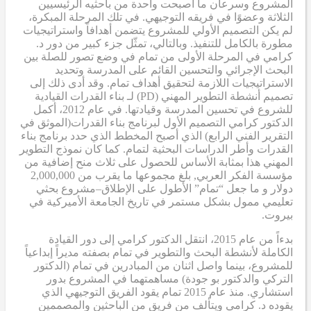
المشروع وسرعان ما أصبحت واحدة من باحثيه الرئيسيين
الثلاثة وعضوًا في فريقه التوجيهي. في تلك المرحلة المبكرة،
لم يكن التصميم الأولي للمشروع يتضمن أهدافاً واستراتيجيات
مطورة بالكامل للتنفيذ. وبالتالي، تمثّل جزء كبير من دور د.
كرامي في المرحلة الأولى من تمام في وضع تصور للصلة بين
البحث الإجرائي والتحسين القائم على المدرسة وتحديد
الاستراتيجيات اللازمة لتحقيق أهداف تمام. وقد أدى ذلك إلى
تصميم أنشطة التطوير المهني (PD)
لـ
بناء القدرات القيادية
للشروع في تحسين المدرسة وقيادتها. في عام 2012، أكمل
الدكتور كرامي
التصميم الأول لبرنامج بناء القدرات
(الموثق في
التقرير الفني الرابع
) الذي أصبح
المخطط الذي حدد برنامج بناء
القدرات وأطر الدراسات البحثية لتمام. كما كان نموذج التطوير
المهني هذا بمثابة
الأساس
للحصول على ثلاث منح إضافية من
مؤسسة الفكر العربي
,
بلغ مجموعها ما يقرب من 2,000,000
دولار
و
ما جعل “تمام” الأطول على الإطلاق
–
مشروع بحثي
تعليمي ممول بشكل مستمر في تاريخ الجامعة الأميركية في
بيروت.
بدءاً من عام 2015، انتقل الدكتور كرامي إلى دور القيادة
الكاملة لأنشطة البحث والتطوير في تمام بصفته مديراً إبداعياً
للمشروع، بينما واصل اثنان من المبادرين في تمام (الدكتور
التركي والدكتور بو جودة) مساهمتهما في المشروع بدور
استشاري. منذ عام 2015
تمام
يقود الفريق التوجيهي الذي
يقوده د. كرامي ويتألف من فريق من الباحثين والمصممين