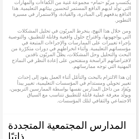
يكتسب مربّو «تمام» مجموعة غنية من الكفاءات والمهارات
التي تولّد لديهم الدافع المستمر لتحسين بيئاتهم التعليمية. هذا
الدافع يدفعهم إلى المبادرة، والقيادة، والاستمرار في مسيرة
التطوير.
ومن خلال هذا النهج، ينخرط المربّون في تحليل المشكلات
التي يواجهونها، واقتراح حلول واقعية وقابلة للتطبيق، والتوصية
بإجراء تغييرات على الممارسات والإجراءات المتبعة في
مؤسساتهم التعليمية. وأثناء انخراطهم في دورات متكرّرة من
البحث والتحليل وحل المشكلات، يظلّ المربّون ناقدين
لافتراضاتهم الراسخة ومنفتحين على إعادة النظر في النماذج
المهنية التي توجه ممارساتهم.
إن هذا الالتزام بالبحث والتأمّل أثناء العمل يقود إلى إحداث
تغيير تحويلي ومستدام في المؤسسات التعليمية، تغيير يبدأ
ويُقاد من داخل المدارس نفسها بواسطة الممارسين التربويين،
ويولّد معرفة عملية قابلة للتطبيق تتناسب مع السياق
الاجتماعي والثقافي لتلك المؤسسات.
المدارس المجتمعية المتجددة
ذاتيًا