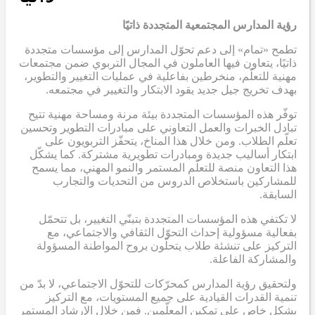
رؤية المدارس المجتمعية المتجددة ذاتيًا
تطمح «تمام» إلى دعم تحوّل المدارس إلى مؤسسات متجددة
ذاتيًا، يتعاون فيها العاملون في المجال التربوي ضمن مجتمعات
مهنية للتعلّم، منخرطين بفاعلية في عمليات التغيير والتطوير،
بهدف تخريج جيل جديد يقود الابتكار والتغيير في مجتمعه.
توفّر هذه المؤسسات المتجددة بيئة مرنة ومساحة مهنية تتيح
تبادل الخبرات والعمل التعاوني على مبادرات التطوير وتحسين
تعلّم الطلاب. ومن خلال هذا المناخ، يتحفّز التربويون على
ابتكار أساليب جديدة ومبادرات تطويرية مشتركة. كما يشكّل
هذا التعاون منصة للتعلّم المستمر والنمو المهني، مما يسمح
للمشاركين باستخلاص الدروس من التحديات والتجارب
السابقة.
لا تكتفي هذه المؤسسات المتجددة بتبنّي التغيير، بل تتحمّل
بفعالية مسؤولية إحداث التحوّل الثقافي والاجتماعي، مع
التركيز على تنشئة طلاب يتحلّون بروح المواطنة المسؤولة
والمشاركة الفاعلة.
ولتحقيق رؤية المدارس كمحرّكات للتحوّل الاجتماعي، لا بدّ من
تنمية القدرات القيادية على جميع المستويات، مع التركيز
بشكل خاص على تمكين المعلّمين. فمن خلال الإرشاد المستمر