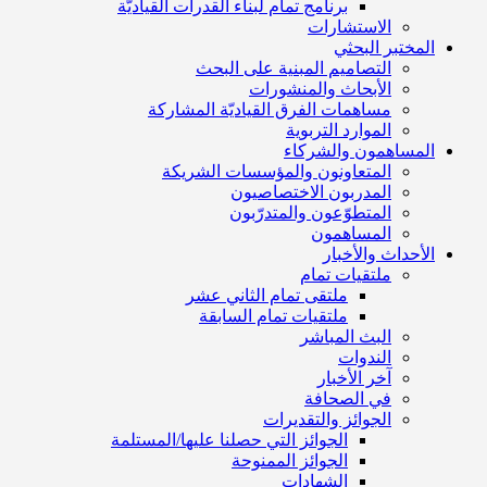
برنامج تمام لبناء القدرات القياديّة
الاستشارات
المختبر البحثي
التصاميم المبنية على البحث
الأبحاث والمنشورات
مساهمات الفرق القياديّة المشاركة
الموارد التربوية
المساهمون والشركاء
المتعاونون والمؤسسات الشريكة
المدربون الاختصاصيون
المتطوّعون والمتدرّبون
المساهمون
الأحداث والأخبار
ملتقيات تمام
ملتقى تمام الثاني عشر
ملتقيات تمام السابقة
البث المباشر
الندوات
آخر الأخبار
في الصحافة
الجوائز والتقديرات
الجوائز التي حصلنا عليها/المستلمة
الجوائز الممنوحة
الشهادات