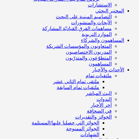
الاستشارات
المختبر البحثي
التصاميم المبنية على البحث
الأبحاث والمنشورات
مساهمات الفرق القياديّة المشاركة
الموارد التربوية
المساهمون والشركاء
المتعاونون والمؤسسات الشريكة
المدربون الاختصاصيون
المتطوّعون والمتدرّبون
المساهمون
الأحداث والأخبار
ملتقيات تمام
ملتقى تمام الثاني عشر
ملتقيات تمام السابقة
البث المباشر
الندوات
آخر الأخبار
في الصحافة
الجوائز والتقديرات
الجوائز التي حصلنا عليها/المستلمة
الجوائز الممنوحة
الشهادات