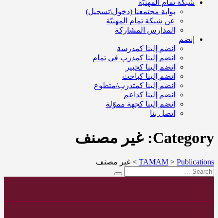
شبكة تمام المهنيّة
بوابة مجتمعنا (دخول\تسجيل)
عن شبكة تمام المهنيّة
المدارس المشاركة
إنضم
انضم إلينا كمدرسة
انضم إلينا كمدرب في تمام
انضم إلينا كخبير
انضم إلينا كباحث
انضم إلينا كمتدرب/متطوع
انضم إلينا كداعم
انضم إلينا كجهة مموّلة
اتصل بنا
Category: غير مصنف
Publications
>
TAMAM
>
غير مصنف