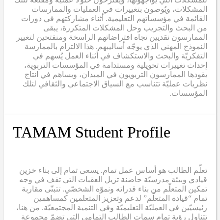
المشكلات، ويُوصون بتغييرات في العمليات والممارسات
القائمة في مؤسساتهم التعليمية. أثناء مشاركتهم في دورات
من البحث والتجريب وحل المشكلات المتكررة، يبقى
الممارسون نقديين تجاه افتراضاتهم الراسخة ومنفتحين لتغيير
النموذج المهني الذي يوجّه أساليبهم. هذا الالتزام بالممارسة
التفكريّة والبحث والاستكشاف في أثناء العمل يُسهم في
إحداث تغييرات تحويلية ومستدامة في المؤسسات التربوية،
يقودها الممارسون التربويون في الميدان، ويساهم في انتاج
نظريات عمليّة تتناسب مع السياق الاجتماعي والثقافي لتلك
المؤسسات.
TAMAM Student Profile
تعلّم الطالب هو أساس عمل تمام. يسعى تمام إلى بناء خزين
قيادي وبيئة مدرسيّة حاضنة تزيل العقبات التي تقف في وجه
تمكين المتعلّم من بناء قدراته ونموّه الشخصّي. تتبنّى مقاربة
تمام “قيادة المتعلّم” لدعم وتعزيز المتعلمين كمساهمين
رئيسيّين في العمليّة التعليميّة وفي التنمية المجتمعيّة. من هنا،
تتناول رؤية تمام سمات الطالب التمامي التي تضمّ مجموعة