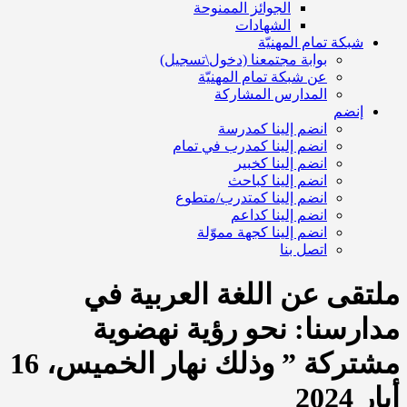
الجوائز الممنوحة
الشهادات
شبكة تمام المهنيّة
بوابة مجتمعنا (دخول\تسجيل)
عن شبكة تمام المهنيّة
المدارس المشاركة
إنضم
انضم إلينا كمدرسة
انضم إلينا كمدرب في تمام
انضم إلينا كخبير
انضم إلينا كباحث
انضم إلينا كمتدرب/متطوع
انضم إلينا كداعم
انضم إلينا كجهة مموّلة
اتصل بنا
ملتقى عن اللغة العربية في
مدارسنا: نحو رؤية نهضوية
مشتركة ” وذلك نهار الخميس، 16
أيار 2024