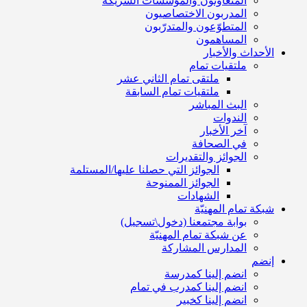
المتعاونون والمؤسسات الشريكة
المدربون الاختصاصيون
المتطوّعون والمتدرّبون
المساهمون
الأحداث والأخبار
ملتقيات تمام
ملتقى تمام الثاني عشر
ملتقيات تمام السابقة
البث المباشر
الندوات
آخر الأخبار
في الصحافة
الجوائز والتقديرات
الجوائز التي حصلنا عليها/المستلمة
الجوائز الممنوحة
الشهادات
شبكة تمام المهنيّة
بوابة مجتمعنا (دخول\تسجيل)
عن شبكة تمام المهنيّة
المدارس المشاركة
إنضم
انضم إلينا كمدرسة
انضم إلينا كمدرب في تمام
انضم إلينا كخبير