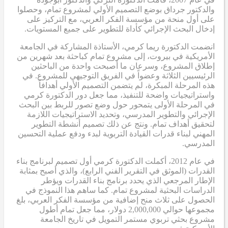
والدكتور جرداق بوضع التصميم الأولي لمشروع تمام، وحصلوا
على أول منحة من مؤسسة الفكر العربي، مع التركيز على
إدخال البحث الإجرائي كأداة للتطوير على جميع المستويات.
انضمت الدكتورة ريما كرمي، الأستاذة المشاركة في الجامعة
الأمريكية في بيروت، إلى مشروع تمام كباحثة بعد شهرين من
إطلاق المشروع، وسرعان ما أصبحت واحدة من الباحثين
الرئيسيين الثلاثة وعضواً في الفريق التوجيهي للمشروع. في
هذه المرحلة المبكرة، لم يتضمن التصميم الأولي أهدافاً
واستراتيجيات واضحة للتنفيذ، مما جعل دور الدكتورة كرمي
في المرحلة الأولى يتمحور حول وضع تصور للربط بين البحث
الإجرائي والتطوير المدرسي، وتحديد الاستراتيجيات اللازمة
لتحقيق أهداف تمام. ونتج عن ذلك تصميم أنشطة التطوير
المهني لبناء قدرات القيادة التربوية لبدء ودفع عملية التحسين
المدرسي.
في عام 2012، أكملت الدكتورة كرمي أول تصميم لبرنامج بناء
القدرات (الموثق في التقرير الفني الرابع)، والذي أصبح بمثابة
الإطار المرجعي الذي يحدد برنامج بناء القدرات ويؤطر
الدراسات البحثية لمشروع تمام. كما ساهم هذا النموذج في
الحصول على ثلاث منح إضافية من مؤسسة الفكر العربي، بلغ
مجموعها حوالي 2,000,000 دولار، مما جعل تمام أطول
مشروع بحثي تربوي مستمر التمويل في تاريخ الجامعة