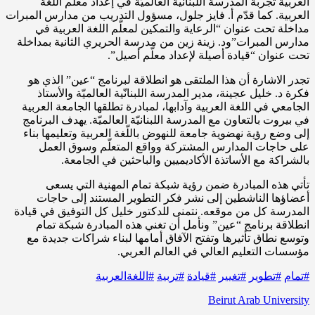
العربية تجربة المدرسة اللبنانّية العالميّة في إعداد معلم اللغة
العربية. كما قدّم أ. فايز جلول، مسؤول التدريب من مدارس المبرات
مداخلة تحت عنوان “الرعاية والتمكين لمعلّم اللغة العربية في
مدارس المبرات”ود. زينة زين من مدرسة الحريري الثانية بمداخلة
تحت عنوان “قيادة أصيلة لإعداد معلّم أصيل”.
تجدر الاشارة أن هذا الملتقى هو انطلاقة لبرنامج “عين” الذي هو
فكرة د. خليل عجينة، مدير المدرسة اللبنانّية العالميّة والأستاذ
الجامعي في اللغة العربية وآدابها، لمبادرة تطلقها الجامعة العربية
في بيروت بالتعاون مع المدرسة اللبنانيّة العالميّة. يهدف البرنامج
إلى وضع رؤية نهضوية جامعة للنهوض باللّغة العربية وتعليمها بناء
على حاجات المدارس المشتركة وواقع المتعلّم وسوق العمل
بالشراكة مع الأساتذة الأكاديميين والباحثين في الجامعة.
تأتي هذه المبادرة ضمن رؤية شبكة تمام المهنية التي يسعى
أعضاؤها الناشطين إلى نشر فكر التطوير المستند إلى حاجات
المدرسة كل من موقعه. نتمنى للدكتور خليل كل التوفيق في قيادة
انطلاقة برنامج “عين” ونأمل أن تغني هذه المبادرة شبكة تمام
وتوسع نطاق تأثيرها وتفتح الآفاق أمامها لبناء شراكات جديدة مع
مؤسسات التعليم العالي في العالم العربي.
#تمام
#تطوير
#تغيير
#قيادة
#تربية
#اللغةالعربية
Beirut Arab University