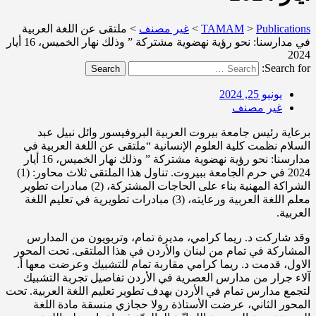
Publications
>
TAMAM
>
غير مصنف
>
ملتقى عن اللغة العربية
في مدارسنا: نحو رؤية نهضوية مشتركة ” وذلك نهار الخميس، 16 أيار
2024
Search for:
Search
يونيو 25, 2024
غير مصنف
برعاية رئيس جامعة بيروت العربية البروفيسور وائل نبيل عبد
السلام نظمت كلية العلوم الإنسانية “ملتقى عن اللغة العربية في
مدارسنا: نحو رؤية نهضوية مشتركة ” وذلك نهار الخميس، 16 أيار
2024 في حرم الجامعة ببيروت. تناول هذا الملتقى ثلاث محاور: (1)
الشراكة المهنية بناء على الحاجات المشتركة، (2) مبادرات تطوير
معلم اللغة العربية ورعايته، (3) مبادرات تطويرية في تعليم اللغة
العربية.
وقد شاركت د. ريما كرامي، مديرة تمام، وتربويون من المدارس
المشاركة في تمام من لبنان والأردن في هذا الملتقى. تحت المحور
الاول، قدمت د. ريما كرامي مقاربة تمام للتشبيك وعرضت معها أ.
آلاء جرار من مدارس العصرية في الأردن تفاصيل تجربة التشبيك
لتجمع مدارس تمام في الأردن بهدف تطوير تعليم اللغة العربية. تحت
المحور الثاني، عرضت الأستاذة رولا حجازي منسقة مادة اللغة