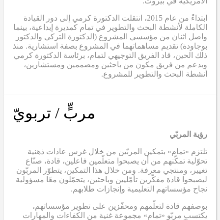
الأمريكية في بيروت.
ابتداءً من عام 2015، انتقلت الدكتورة كرمي إلى دور القيادة
الكاملة لأنشطة البحث والتطوير في تمام كمديرة إبداعية، بينما
واصل اثنان من مؤسسي المشروع (الدكتورة التركي والدكتور
بوجاودة) تقديم مساهماتهما في المشروع بصفة استشارية. منذ
ذلك الحين، قاد الفريق التوجيهي لتمام، برئاسة الدكتورة كرمي
وبدعم من فريق مكون من باحثين ومصممين ومستشارين،
أنشطة البحث والتطوير للمشروع.
مربٍّ / تربويّ
رؤية المربّي
تلتزم «تمام» بتمكين المربّين من خلال غرس عادات ذهنية
تحوّلية تمكّنهم من أن يصبحوا متعلّمين فاعلين، قادة، صنّاع
تغيير، ومنتجي معرفة. ومن خلال هذا التمكين، يتطوّر المربّون
ليصبحوا قادة مفكّرين تأمّليين وباحثين، يتحمّلون معًا مسؤولية
نجاح مؤسساتهم التعليمية وإنجازات طلابهم.
بوصفهم قادة لتعلّمهم ومحفّزين على تطوير مؤسساتهم،
يكتسب مربّو «تمام» مجموعة غنية من الكفاءات والمهارات