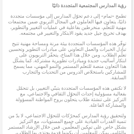
رؤية المدارس المجتمعية المتجددة ذاتيًا
تطمح «تمام» إلى دعم تحوّل المدارس إلى مؤسسات متجددة
ذاتيًا، يتعاون فيها العاملون في المجال التربوي ضمن مجتمعات
مهنية للتعلّم، منخرطين بفاعلية في عمليات التغيير والتطوير،
بهدف تخريج جيل جديد يقود الابتكار والتغيير في مجتمعه.
توفّر هذه المؤسسات المتجددة بيئة مرنة ومساحة مهنية تتيح
تبادل الخبرات والعمل التعاوني على مبادرات التطوير وتحسين
تعلّم الطلاب. ومن خلال هذا المناخ، يتحفّز التربويون على
ابتكار أساليب جديدة ومبادرات تطويرية مشتركة. كما يشكّل
هذا التعاون منصة للتعلّم المستمر والنمو المهني، مما يسمح
للمشاركين باستخلاص الدروس من التحديات والتجارب
السابقة.
لا تكتفي هذه المؤسسات المتجددة بتبنّي التغيير، بل تتحمّل
بفعالية مسؤولية إحداث التحوّل الثقافي والاجتماعي، مع
التركيز على تنشئة طلاب يتحلّون بروح المواطنة المسؤولة
والمشاركة الفاعلة.
ولتحقيق رؤية المدارس كمحرّكات للتحوّل الاجتماعي، لا بدّ من
تنمية القدرات القيادية على جميع المستويات، مع التركيز
بشكل خاص على تمكين المعلّمين. فمن خلال الإرشاد المستمر
والمُلهم، يمكن للمعلّمين أن يكونوا قدوة يحتذي بها الطلاب،