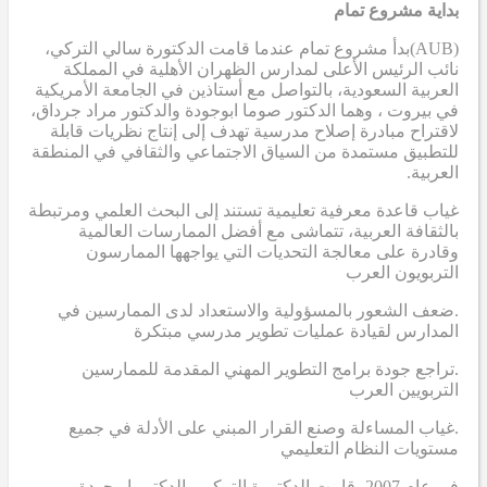
بداية مشروع تمام
(AUB)
بدأ مشروع تمام عندما قامت الدكتورة سالي التركي،
نائب الرئيس الأعلى لمدارس الظهران الأهلية في المملكة
العربية السعودية، بالتواصل مع أستاذين في الجامعة الأمريكية
في بيروت ، وهما الدكتور صوما ابوجودة والدكتور مراد جرداق،
لاقتراح مبادرة إصلاح مدرسية تهدف إلى إنتاج نظريات قابلة
للتطبيق مستمدة من السياق الاجتماعي والثقافي في المنطقة
العربية.
غياب قاعدة معرفية تعليمية تستند إلى البحث العلمي ومرتبطة
بالثقافة العربية، تتماشى مع أفضل الممارسات العالمية
وقادرة على معالجة التحديات التي يواجهها الممارسون
التربويون العرب
.ضعف الشعور بالمسؤولية والاستعداد لدى الممارسين في
المدارس لقيادة عمليات تطوير مدرسي مبتكرة
.تراجع جودة برامج التطوير المهني المقدمة للممارسين
التربويين العرب
.غياب المساءلة وصنع القرار المبني على الأدلة في جميع
مستويات النظام التعليمي
في عام 2007، قامت الدكتورة التركي والدكتور ابوجودة