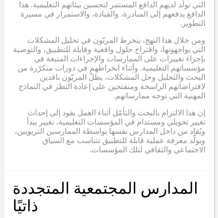
التي تولّد لديهم الدافع المستمر لتحسين بيئاتهم التعليمية. هذا
الدافع يدفعهم إلى المبادرة، والقيادة، والاستمرار في مسيرة
التطوير.
ومن خلال هذا النهج، ينخرط المربّون في تحليل المشكلات
التي يواجهونها، واقتراح حلول واقعية وقابلة للتطبيق، والتوصية
بإجراء تغييرات على الممارسات والإجراءات المتبعة في
مؤسساتهم التعليمية. وأثناء انخراطهم في دورات متكرّرة من
البحث والتحليل وحل المشكلات، يظلّ المربّون ناقدين
لافتراضاتهم الراسخة ومنفتحين على إعادة النظر في النماذج
المهنية التي توجه ممارساتهم.
إن هذا الالتزام بالبحث والتأمّل أثناء العمل يقود إلى إحداث
تغيير تحويلي ومستدام في المؤسسات التعليمية، تغيير يبدأ
ويُقاد من داخل المدارس نفسها بواسطة الممارسين التربويين،
ويولّد معرفة عملية قابلة للتطبيق تتناسب مع السياق
الاجتماعي والثقافي لتلك المؤسسات.
المدارس المجتمعية المتجددة
ذاتيًا