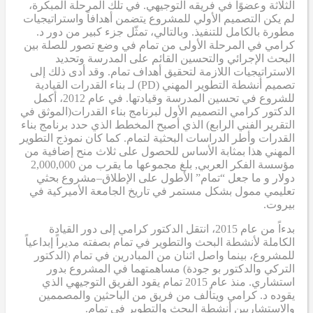
الثلاثة وعضوًا في فريقه التوجيهي. في تلك المرحلة المبكرة،
لم يكن التصميم الأولي للمشروع يتضمن أهدافاً واستراتيجيات
مطورة بالكامل للتنفيذ. وبالتالي، تمثّل جزء كبير من دور د.
كرامي في المرحلة الأولى من تمام في وضع تصور للصلة بين
البحث الإجرائي والتحسين القائم على المدرسة وتحديد
الاستراتيجيات اللازمة لتحقيق أهداف تمام. وقد أدى ذلك إلى
تصميم أنشطة التطوير المهني (PD)
لـ
بناء القدرات القيادية
للشروع في تحسين المدرسة وقيادتها. في عام 2012، أكمل
الدكتور كرامي
التصميم الأول لبرنامج بناء القدرات
(الموثق في
التقرير الفني الرابع
) الذي أصبح
المخطط الذي حدد برنامج بناء
القدرات وأطر الدراسات البحثية لتمام. كما كان نموذج التطوير
المهني هذا بمثابة
الأساس
للحصول على ثلاث منح إضافية من
مؤسسة الفكر العربي
,
بلغ مجموعها ما يقرب من 2,000,000
دولار
و
ما جعل “تمام” الأطول على الإطلاق
–
مشروع بحثي
تعليمي ممول بشكل مستمر في تاريخ الجامعة الأميركية في
بيروت.
بدءاً من عام 2015، انتقل الدكتور كرامي إلى دور القيادة
الكاملة لأنشطة البحث والتطوير في تمام بصفته مديراً إبداعياً
للمشروع، بينما واصل اثنان من المبادرين في تمام (الدكتور
التركي والدكتور بو جودة) مساهمتهما في المشروع بدور
استشاري. منذ عام 2015
تمام
يقود الفريق التوجيهي الذي
يقوده د. كرامي ويتألف من فريق من الباحثين والمصممين
والاستشاريين أنشطة البحث والتطوير في تمام.