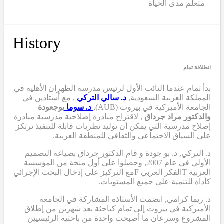
– متعلم مدى الحياة
History
انطلاقة تمام
بدأ تمام عندما
النائب الأول لرئيس مدرسة الظهران الأهلية في
المملكة العربية السعودية,
د. سالي التركي
,
مع أستاذين في
الجامعة الأميركية في بيروت (AUB),
د. سوما
بوجعودة
والدكتور مراد جرداق
,
لاقتراح مبادرة إصلاحية مدرسية
مبادرة
إصلاح مدرسية
التي
يمكن أن
توليد نظريات قابلة للتنفيذ ترتكز
على السياق الاجتماعي والثقافي للمنطقة العربية.
د. التركي
,
د. بو جودة
و
قام الدكتور جرداق بصياغة التصميم
الأولي
في عام 2007,
وحصلوا على أول منحة من المؤسسة
العربية
T
الفكر العربي
F
مع التركيز على إدخال البحث الإجرائي
كأداة للتنمية على جميع المستويات.
د. ريما كرامي
,
انضمت الأستاذة المشاركة في الجامعة
الأميركية في بيروت إلى تمام كباحثة بعد شهرين من إطلاق
المشروع وسرعان ما أصبحت واحدة من باحثيه الرئيسيين