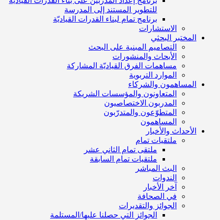
برنامج إعداد المدربين على بناء القدرات القياديّة
للتطوير المستند إلى المدرسة
برنامج تمام لبناء القدرات القياديّة
الاستشارات
المختبر البحثي
التصاميم المبنية على البحث
الأبحاث والمنشورات
مساهمات الفرق القياديّة المشاركة
الموارد التربوية
المساهمون والشركاء
المتعاونون والمؤسسات الشريكة
المدربون الاختصاصيون
المتطوّعون والمتدرّبون
المساهمون
الأحداث والأخبار
ملتقيات تمام
ملتقى تمام الثاني عشر
ملتقيات تمام السابقة
البث المباشر
الندوات
آخر الأخبار
في الصحافة
الجوائز والتقديرات
الجوائز التي حصلنا عليها/المستلمة