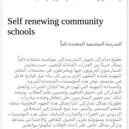
Self renewing community
schools
المدرسة المجتمعية المتجددة ذاتياً
تطمح تمام إلى تحويل المدرسة إلى مؤسّسة متجدّدة ذاتياّ
تمتلك خزينًا من القدرات القياديّة للتغيير، حيث يتعاون
الممارسون التربويون فيها وينخرطون في مجتمعات التعلم
المهنية لقيادة التطوير الذي يرمي إلى بناء جيل قياديّ فاعل
في مجتمعه. توفر هذه المؤسسات المتجددة المرونة
والمساحة المهنية التي تُهيئ فرصًا لتبادل الخبرات والعمل
التشاركي في تحقيق التطوير وتحسين تعلم الطلاب. ونتيجة
لذلك، يتم تحفيز الممارسين على إطلاق وقيادة مبادرات
تطوريّة بشكل تشاركي. كما تشكل هذه الجهود التعاونية منصّة
للتعلم المستمر والنمو، مما يتيح للمشاركين استخلاص
الدروس من العثرات والتجارب السابقة. تتبنّى هذه المؤسسات
المتجددة مسؤولية تعزيز التحول الثقافي والاجتماعي بنشاط،
وتركّز بشكل خاص على إعداد الطلاب ليكونوا مواطنين