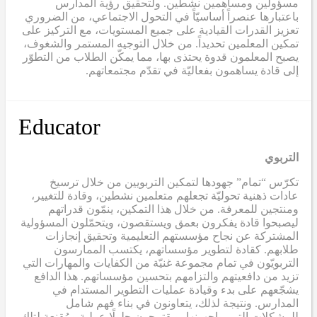
مسؤولين ومساهمين نشطين. ولتحقيق رؤية المدارس
باعتبارها عنصراً أساسيّاً في التحول الاجتماعي، من الضروري
تعزيز القدرات القيادية على جميع المستويات، مع التركيز على
تمكين المعلمين تحديداً. من خلال التوجيه المستمر والشغوف،
يصبح المعلمون قدوة يحتذى بها، مما يمكّن الطلاب من التطوّر
إلى قادة يساهمون بفعاليّة في تقدّم مجتمعاتهم.
Educator
التربوي
تكرّس “تمام” جهودها لتمكين التربويين من خلال ترسيخ
عادات ذهنية تحوليّة تجعلهم متعلمين نشطين، وقادة للتغيير،
ومنتجين للمعرفة. من خلال هذا التمكين، ينمّون قدراتهم
ليصبحوا قادة يفكرون بعمق ويستقصون، ويتحمّلون المسؤولية
المشتركة عن نجاح مؤسستهم التعليمية وتحقيق إنجازات
طلابهم. كقادة لتطوير مؤسساتهم، يكتسب الممارسون
التربويّون في تمام مجموعة غنيّة من الكفايات والمهارات التي
تزيد من دافعيتهم والتزامهم بتحسين مؤسساتهم. هذا الدافع
يشجّعهم على بدء وقيادة عمليات التطوير المستدام في
المدارس. ونتيجة لذلك، يتعاونون في بناء فهم شامل
للمشكلات التي يواجهونها، ويقترحون حلولًا عملية ومُقنعة لتلك