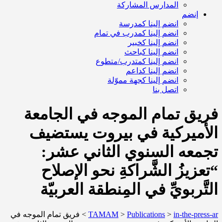
المدارس المشاركة
إنضم
انضم إلينا كمدرسة
انضم إلينا كمدرب في تمام
انضم إلينا كخبير
انضم إلينا كباحث
انضم إلينا كمتدرب/متطوع
انضم إلينا كداعم
انضم إلينا كجهة مموّلة
اتصل بنا
فريق تمام الموجه في الجامعة
الأميركية في بيروت يستضيف
تجمعه السنوي الثاني عشر:
“تعزيزُ الشَّراكةِ نحو الإصلاح
التَّربويِّ في المِنطقة العربيّة
in-the-press-ar
>
Publications
>
TAMAM
>
فريق تمام الموجه في