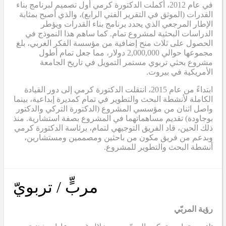
في عام 2012، أكملت الدكتورة كرمي أول تصميم لبرنامج بناء
القدرات (الموثق في التقرير الفني الرابع)، والذي أصبح بمثابة
الإطار المرجعي الذي يحدد برنامج بناء القدرات ويؤطر
الدراسات البحثية لمشروع تمام. كما ساهم هذا النموذج في
الحصول على ثلاث منح إضافية من مؤسسة الفكر العربي، بلغ
مجموعها حوالي 2,000,000 دولار، مما جعل تمام أطول
مشروع بحثي تربوي مستمر التمويل في تاريخ الجامعة
الأمريكية في بيروت.
ابتداءً من عام 2015، انتقلت الدكتورة كرمي إلى دور القيادة
الكاملة لأنشطة البحث والتطوير في تمام كمديرة إبداعية، بينما
واصل اثنان من مؤسسي المشروع (الدكتورة التركي والدكتور
بوجاودة) تقديم مساهماتهما في المشروع بصفة استشارية. منذ
ذلك الحين، قاد الفريق التوجيهي لتمام، برئاسة الدكتورة كرمي
وبدعم من فريق مكون من باحثين ومصممين ومستشارين،
أنشطة البحث والتطوير للمشروع.
مربٍّ / تربويّ
رؤية المربّي