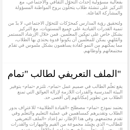
بفعالية مسؤولية إحداث التحوّل الثقافي والاجتماعي، مع
التركيز على تنشئة طلاب يتحلّون بروح المواطنة المسؤولة
والمشاركة الفاعلة.
ولتحقيق رؤية المدارس كمحرّكات للتحوّل الاجتماعي، لا بدّ من
تنمية القدرات القيادية على جميع المستويات، مع التركيز
بشكل خاص على تمكين المعلّمين. فمن خلال الإرشاد المستمر
والمُلهم، يمكن للمعلّمين أن يكونوا قدوة يحتذي بها الطلاب،
مما يمكّنهم من النمو كقادة يساهمون بشكل ملموس في تقدّم
مجتمعاتهم وأوطانهم.
"الملف التعريفي لطالب "تمام
يقع تعلّم الطالب في صميم عمل «تمام». تلتزم «تمام» بتوفير
البيئة المدرسية والقدرات اللازمة لإزالة العوائق التي تمنع
الطلاب من تطوير إمكاناتهم إلى أقصى حد.
يعتمد نموذج «تمام» مصطلح «القيادة الطلابية» للاعتراف بدور
الطلاب وتقديرهم كمساهمين في عملية التعليم والتعلّم وفي
تقدم مجتمعهم. وفي هذا الإطار، تم إعداد «الملف التعريفي
للطالب» الذي يجسّد مجموعة من القيم والمهارات والقدرات
التي يجب أن يتحلّى بها خريج «تمام»، انطلاقاً من مفهوم