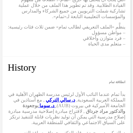
القيادة الطلابية. وقد تم تطوير هذا الملف من خلال عملية
تشاركية شملت التربويين من جميع الشركاء والمدارس
والمؤسسات التعليمية التابعة لـ«تمام».
ينظَّم «الملف التعريفي لطالب تمام» ضمن ثلاث فئات رئيسية:
– مواطن مسؤول
– فرد متوازن وأخلاقي
– متعلم مدى الحياة
History
انطلاقة تمام
بدأ تمام عندما
النائب الأول لرئيس مدرسة الظهران الأهلية في
المملكة العربية السعودية,
د. سالي التركي
,
مع أستاذين في
الجامعة الأميركية في بيروت (AUB),
د. سوما
بوجعودة
والدكتور مراد جرداق
,
لاقتراح مبادرة إصلاحية مدرسية
مبادرة
إصلاح مدرسية
التي
يمكن أن
توليد نظريات قابلة للتنفيذ ترتكز
على السياق الاجتماعي والثقافي للمنطقة العربية.
د. التركي
,
د. بو جودة
و
قام الدكتور جرداق بصياغة التصميم