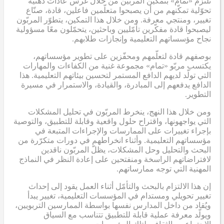
تلتزم «تمام» بتمكين المربّين من خلال غرس عادات ذهنية
تحوّلية تمكّنهم من أن يصبحوا متعلّمين فاعلين، قادة، صنّاع
تغيير، ومنتجي معرفة. ومن خلال هذا التمكين، يتطوّر المربّون
ليصبحوا قادة مفكّرين تأمّليين وباحثين، يتحمّلون معًا مسؤولية
نجاح مؤسساتهم التعليمية وإنجازات طلابهم.
بوصفهم قادة لتعلّمهم ومحفّزين على تطوير مؤسساتهم،
يكتسب مربّو «تمام» مجموعة غنية من الكفاءات والمهارات
التي تولّد لديهم الدافع المستمر لتحسين بيئاتهم التعليمية. هذا
الدافع يدفعهم إلى المبادرة، والقيادة، والاستمرار في مسيرة
التطوير.
ومن خلال هذا النهج، ينخرط المربّون في تحليل المشكلات
التي يواجهونها، واقتراح حلول واقعية وقابلة للتطبيق، والتوصية
بإجراء تغييرات على الممارسات والإجراءات المتبعة في
مؤسساتهم التعليمية. وأثناء انخراطهم في دورات متكرّرة من
البحث والتحليل وحل المشكلات، يظلّ المربّون ناقدين
لافتراضاتهم الراسخة ومنفتحين على إعادة النظر في النماذج
المهنية التي توجه ممارساتهم.
إن هذا الالتزام بالبحث والتأمّل أثناء العمل يقود إلى إحداث
تغيير تحويلي ومستدام في المؤسسات التعليمية، تغيير يبدأ
ويُقاد من داخل المدارس نفسها بواسطة الممارسين التربويين،
ويولّد معرفة عملية قابلة للتطبيق تتناسب مع السياق