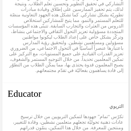
التشاركي في تحقيق التطوير وتحسين تعلم الطلاب. ونتيجة
لذلك، يتم تحفيز الممارسين على إطلاق وقيادة مبادرات
تطوريّة بشكل تشاركي. كما تشكل هذه الجهود التعاونية منصّة
للتعلم المستمر والنمو، مما يتيح للمشاركين استخلاص
الدروس من العثرات والتجارب السابقة. تتبنّى هذه المؤسسات
المتجددة مسؤولية تعزيز التحول الثقافي والاجتماعي بنشاط،
وتركّز بشكل خاص على إعداد الطلاب ليكونوا مواطنين
مسؤولين ومساهمين نشطين. ولتحقيق رؤية المدارس
باعتبارها عنصراً أساسيّاً في التحول الاجتماعي، من الضروري
تعزيز القدرات القيادية على جميع المستويات، مع التركيز على
تمكين المعلمين تحديداً. من خلال التوجيه المستمر والشغوف،
يصبح المعلمون قدوة يحتذى بها، مما يمكّن الطلاب من التطوّر
إلى قادة يساهمون بفعاليّة في تقدّم مجتمعاتهم.
Educator
التربوي
تكرّس “تمام” جهودها لتمكين التربويين من خلال ترسيخ
عادات ذهنية تحوليّة تجعلهم متعلمين نشطين، وقادة للتغيير،
ومنتجين للمعرفة. من خلال هذا التمكين، ينمّون قدراتهم