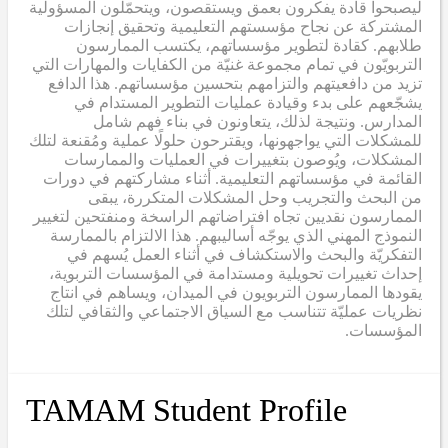
ليصبحوا قادة يفكرون بعمق ويستقصون، ويتحمّلون المسؤولية
المشتركة عن نجاح مؤسستهم التعليمية وتحقيق إنجازات
طلابهم. كقادة لتطوير مؤسساتهم، يكتسب الممارسون
التربويّون في تمام مجموعة غنيّة من الكفايات والمهارات التي
تزيد من دافعيتهم والتزامهم بتحسين مؤسساتهم. هذا الدافع
يشجّعهم على بدء وقيادة عمليات التطوير المستدام في
المدارس. ونتيجة لذلك، يتعاونون في بناء فهم شامل
للمشكلات التي يواجهونها، ويقترحون حلولًا عملية ومُقنعة لتلك
المشكلات، ويُوصون بتغييرات في العمليات والممارسات
القائمة في مؤسساتهم التعليمية. أثناء مشاركتهم في دورات
من البحث والتجريب وحل المشكلات المتكررة، يبقى
الممارسون نقديين تجاه افتراضاتهم الراسخة ومنفتحين لتغيير
النموذج المهني الذي يوجّه أساليبهم. هذا الالتزام بالممارسة
التفكريّة والبحث والاستكشاف في أثناء العمل يُسهم في
إحداث تغييرات تحويلية ومستدامة في المؤسسات التربوية،
يقودها الممارسون التربويون في الميدان، ويساهم في انتاج
نظريات عمليّة تتناسب مع السياق الاجتماعي والثقافي لتلك
المؤسسات.
TAMAM Student Profile