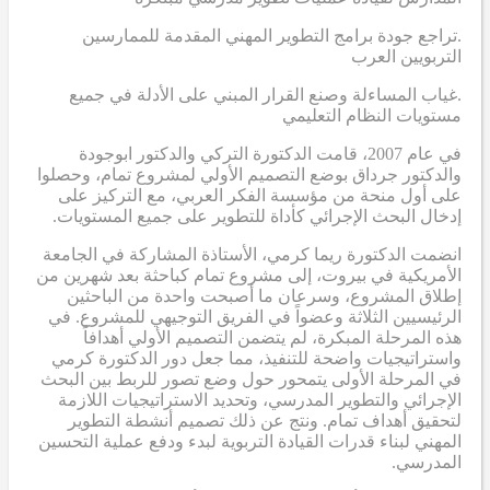
.تراجع جودة برامج التطوير المهني المقدمة للممارسين
التربويين العرب
.غياب المساءلة وصنع القرار المبني على الأدلة في جميع
مستويات النظام التعليمي
في عام 2007، قامت الدكتورة التركي والدكتور ابوجودة
والدكتور جرداق بوضع التصميم الأولي لمشروع تمام، وحصلوا
على أول منحة من مؤسسة الفكر العربي، مع التركيز على
إدخال البحث الإجرائي كأداة للتطوير على جميع المستويات.
انضمت الدكتورة ريما كرمي، الأستاذة المشاركة في الجامعة
الأمريكية في بيروت، إلى مشروع تمام كباحثة بعد شهرين من
إطلاق المشروع، وسرعان ما أصبحت واحدة من الباحثين
الرئيسيين الثلاثة وعضواً في الفريق التوجيهي للمشروع. في
هذه المرحلة المبكرة، لم يتضمن التصميم الأولي أهدافاً
واستراتيجيات واضحة للتنفيذ، مما جعل دور الدكتورة كرمي
في المرحلة الأولى يتمحور حول وضع تصور للربط بين البحث
الإجرائي والتطوير المدرسي، وتحديد الاستراتيجيات اللازمة
لتحقيق أهداف تمام. ونتج عن ذلك تصميم أنشطة التطوير
المهني لبناء قدرات القيادة التربوية لبدء ودفع عملية التحسين
المدرسي.