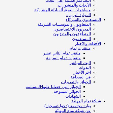
التصاميم المبنية على البحث
الأبحاث والمنشورات
مساهمات الفرق القياديّة المشاركة
الموارد التربوية
المساهمون والشركاء
المتعاونون والمؤسسات الشريكة
المدربون الاختصاصيون
المتطوّعون والمتدرّبون
المساهمون
الأحداث والأخبار
ملتقيات تمام
ملتقى تمام الثاني عشر
ملتقيات تمام السابقة
البث المباشر
الندوات
آخر الأخبار
في الصحافة
الجوائز والتقديرات
الجوائز التي حصلنا عليها/المستلمة
الجوائز الممنوحة
الشهادات
شبكة تمام المهنيّة
بوابة مجتمعنا (دخول\تسجيل)
عن شبكة تمام المهنيّة