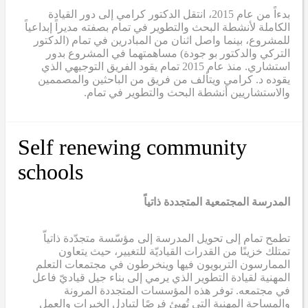
بدءاً من عام 2015، انتقل الدكتور كرامي إلى دور القيادة
الكاملة لأنشطة البحث والتطوير في تمام بصفته مديراً إبداعياً
للمشروع، بينما واصل اثنان من المبادرين في تمام (الدكتور
التركي والدكتور بو جودة) مساهمتهما في المشروع بدور
استشاري. منذ عام 2015
تمام
يقود الفريق التوجيهي الذي
يقوده د. كرامي ويتألف من فريق من الباحثين والمصممين
والاستشاريين أنشطة البحث والتطوير في تمام.
Self renewing community
schools
المدرسة المجتمعية المتجددة ذاتياً
تطمح تمام إلى تحويل المدرسة إلى مؤسّسة متجدّدة ذاتياّ
تمتلك خزينًا من القدرات القياديّة للتغيير، حيث يتعاون
الممارسون التربويون فيها وينخرطون في مجتمعات التعلم
المهنية لقيادة التطوير الذي يرمي إلى بناء جيل قياديّ فاعل
في مجتمعه. توفر هذه المؤسسات المتجددة المرونة
والمساحة المهنية التي تُهيئ فرصًا لتبادل الخبرات والعمل