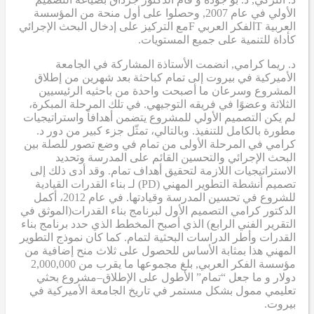
الأولي
في عام 2007,
وحصلوا على أول منحة من المؤسسة
العربية
T
الفكر العربي
F
مع التركيز على إدخال البحث الإجرائي
كأداة للتنمية على جميع المستويات.
د. ريما كرامي
,
انضمت الأستاذة المشاركة في الجامعة
الأميركية في بيروت إلى تمام كباحثة بعد شهرين من إطلاق
المشروع وسرعان ما أصبحت واحدة من باحثيه الرئيسيين
الثلاثة وعضوًا في فريقه التوجيهي. في تلك المرحلة المبكرة،
لم يكن التصميم الأولي للمشروع يتضمن أهدافاً واستراتيجيات
مطورة بالكامل للتنفيذ. وبالتالي، تمثّل جزء كبير من دور د.
كرامي في المرحلة الأولى من تمام في وضع تصور للصلة بين
البحث الإجرائي والتحسين القائم على المدرسة وتحديد
الاستراتيجيات اللازمة لتحقيق أهداف تمام. وقد أدى ذلك إلى
تصميم أنشطة التطوير المهني (PD)
لـ
بناء القدرات القيادية
للشروع في تحسين المدرسة وقيادتها. في عام 2012، أكمل
الدكتور كرامي
التصميم الأول لبرنامج بناء القدرات
(الموثق في
التقرير الفني الرابع
) الذي أصبح
المخطط الذي حدد برنامج بناء
القدرات وأطر الدراسات البحثية لتمام. كما كان نموذج التطوير
المهني هذا بمثابة
الأساس
للحصول على ثلاث منح إضافية من
مؤسسة الفكر العربي
,
بلغ مجموعها ما يقرب من 2,000,000
دولار
و
ما جعل “تمام” الأطول على الإطلاق
–
مشروع بحثي
تعليمي ممول بشكل مستمر في تاريخ الجامعة الأميركية في
بيروت.