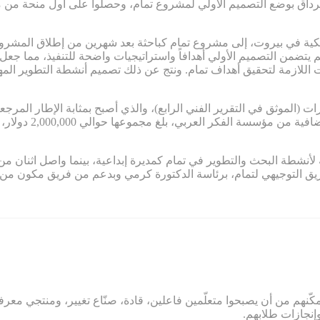
والدكتور جرداق بوضع التصميم الأولي لمشروع تمام، وحصلوا على أول منحة 
يكية في بيروت، إلى مشروع تمام كباحثة بعد شهرين من إطلاق المشروع
 يتضمن التصميم الأولي أهدافاً واستراتيجيات واضحة للتنفيذ، مما ج
 اللازمة لتحقيق أهداف تمام. ونتج عن ذلك تصميم أنشطة التطوير المهني
ء القدرات (الموثق في التقرير الفني الرابع)، والذي أصبح بمثابة الإطار ال
لمشروع تمام. كما س
 القيادة الكاملة لأنشطة البحث والتطوير في تمام كمديرة إبداعية، بينما واصل
فريق التوجيهي لتمام، برئاسة الدكتورة كرمي وبدعم من فريق مكون م
كّنهم من أن يصبحوا متعلّمين فاعلين، قادة، صنّاع تغيير، ومنتجي معرفة
وإنجازات طلابهم.