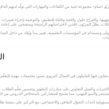
«تمام» مجموعة غنية من الكفاءات والمهارات التي تولّد لديهم الدافع ا
هونها، واقتراح حلول واقعية وقابلة للتطبيق، والتوصية بإجراء تغييرات
ت، يظلّ المربّون ناقدين لافتراضاتهم الراسخة ومنفتحين على إعادة ال
 تحويلي ومستدام في المؤسسات التعليمية، تغيير يبدأ ويُقاد من داخل ال
سات.
ال
تعاون فيها العاملون في المجال التربوي ضمن مجتمعات مهنية للتعلّم،
لخبرات والعمل التعاوني على مبادرات التطوير وتحسين تعلّم الطلاب. وم
المستمر والنمو المهني، مما يسمح للمشاركين باستخلاص الدروس من الت
ة مسؤولية إحداث التحوّل الثقافي والاجتماعي، مع التركيز على تنشئة ط