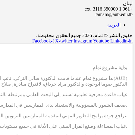
لبنان
+961 1 350000 ext: 3116
tamam@aub.edu.lb
العربية
حقوق النشر © تمام. 2026 جميع الحقوق محفوظة.
Facebook-f
X-twitter
Instagram
Youtube
Linkedin-in
بداية مشروع تمام
(AUB)
بدأ مشروع تمام عندما قامت الدكتورة سالي التركي، نائب ال
الدكتور صوما ابوجودة والدكتور مراد جرداق، لاقتراح مبادرة إصلاح
غياب قاعدة معرفية تعليمية تستند إلى البحث العلمي ومرتبطة بالث
.ضعف الشعور بالمسؤولية والاستعداد لدى الممارسين في المدارس
.تراجع جودة برامج التطوير المهني المقدمة للممارسين التربويين ا
.غياب المساءلة وصنع القرار المبني على الأدلة في جميع مستويات 