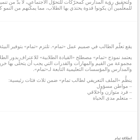
ولتحقيق رؤية المدارس كمحرّكات للتحوّل الاجتماعي، لا بدّ من تنم
للمعلّمين أن يكونوا قدوة يحتذي بها الطلاب، مما يمكّنهم من الن
يقع تعلّم الطالب في صميم عمل «تمام». تلتزم «تمام» بتوفير البيئة
يعتمد نموذج «تمام» مصطلح «القيادة الطلابية» للاعتراف بدور الطل
مجموعة من القيم والمهارات والقدرات التي يجب أن يتحلّى بها خريج
والمدارس والمؤسسات التعليمية التابعة لـ«تمام».
ينظَّم «الملف التعريفي لطالب تمام» ضمن ثلاث فئات رئيسية:
– مواطن مسؤول
– فرد متوازن وأخلاقي
– متعلم مدى الحياة
انطلاقة تمام