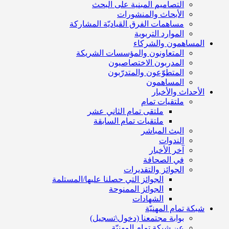
التصاميم المبنية على البحث
الأبحاث والمنشورات
مساهمات الفرق القياديّة المشاركة
الموارد التربوية
المساهمون والشركاء
المتعاونون والمؤسسات الشريكة
المدربون الاختصاصيون
المتطوّعون والمتدرّبون
المساهمون
الأحداث والأخبار
ملتقيات تمام
ملتقى تمام الثاني عشر
ملتقيات تمام السابقة
البث المباشر
الندوات
آخر الأخبار
في الصحافة
الجوائز والتقديرات
الجوائز التي حصلنا عليها/المستلمة
الجوائز الممنوحة
الشهادات
شبكة تمام المهنيّة
بوابة مجتمعنا (دخول\تسجيل)
عن شبكة تمام المهنيّة