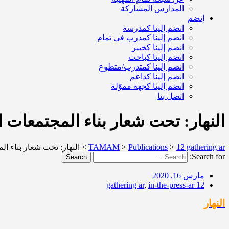
المدارس المشاركة
إنضم
انضم إلينا كمدرسة
انضم إلينا كمدرب في تمام
انضم إلينا كخبير
انضم إلينا كباحث
انضم إلينا كمتدرب/متطوع
انضم إلينا كداعم
انضم إلينا كجهة مموّلة
اتصل بنا
النهار: تحت شعار بناء المجتمعات ال
12 gathering ar
>
Publications
>
TAMAM
>
النهار: تحت شعار بناء الم
Search for:
Search
مارس 16, 2020
,
in-the-press-ar
12 gathering ar
النهار