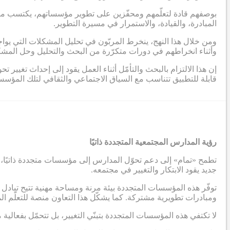
بوصفهم قادة لتعلّمهم ومحفّزين على تطوير مؤسساتهم، يكتسب مربّو 
المبادرة، والقيادة، والاستمرار في مسيرة التطوير.
ومن خلال هذا النهج، ينخرط المربّون في تحليل المشكلات التي يواج
وأثناء انخراطهم في دورات متكرّرة من البحث والتحليل وحل المشكلا
إن هذا الالتزام بالبحث والتأمّل أثناء العمل يقود إلى إحداث تغيير
قابلة للتطبيق تتناسب مع السياق الاجتماعي والثقافي لتلك المؤس
رؤية المدارس المجتمعية المتجددة ذاتيًا
تطمح «تمام» إلى دعم تحوّل المدارس إلى مؤسسات متجددة ذاتيًا، ي
جديد يقود الابتكار والتغيير في مجتمعه.
توفّر هذه المؤسسات المتجددة بيئة مرنة ومساحة مهنية تتيح تبادل ا
ومبادرات تطويرية مشتركة. كما يشكّل هذا التعاون منصة للتعلّم 
لا تكتفي هذه المؤسسات المتجددة بتبنّي التغيير، بل تتحمّل بفعالي