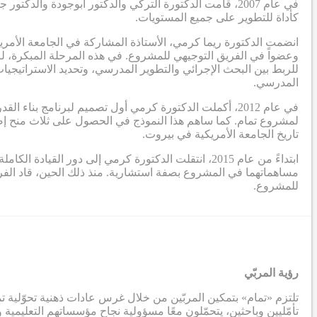
في عام 2007، قامت الدكتورة التركي والدكتور ابوجودة 
كأداة للتطوير على جميع المستويات.
انضمت الدكتورة ريما كرمي، الأستاذة المشاركة في الجامعة الأمر
وعضواً في الفريق التوجيهي للمشروع. في هذه المرحلة المبكرة، لم
للربط بين البحث الإجرائي والتطوير المدرسي، وتحديد الاستراتيجيات
المدرسي.
في عام 2012، أكملت الدكتورة كرمي أول تصميم لبرنامج بنا
تاريخ الجامعة الأمريكية في بيروت.
ابتداءً من عام 2015، انتقلت الدكتورة كرمي إلى دور
مساهماتهما في المشروع بصفة استشارية. منذ ذلك الحين، قاد ال
للمشروع.
رؤية المربّي
تلتزم «تمام» بتمكين المربّين من خلال غرس عادات ذهنية تحوّلية تم
تأمّليين وباحثين، يتحمّلون معًا مسؤولية نجاح مؤسساتهم التعليمية 