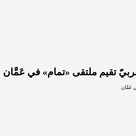
ربيّ تقيم ملتقى «تمام» في عَمَّان
عَمَّان