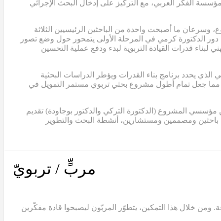
من مؤسسة الفكر العربي، مع التركيز على إدخال البحث الإجرائي
، وسرعان ما أصبحت واحدة من الباحثين الرئيسيين الثلاثة
عل دور الدكتورة كرمي في المرحلة الأولى يتمحور حول وضع تصور
 لبناء قدرات القيادة التربوية لبدء ودفع عملية التحسين
مرجعي الذي يحدد برنامج بناء القدرات ويؤطر الدراسات البحثية
اهم هذا النموذج في الحصول على ثلاث منح إضافية من مؤسسة الفكر العربي، بلغ مجموعها حوالي 2,000,000 دولار، مما جعل تمام أطول مشروع بحثي تربوي مستمر التمويل في
 اثنان من مؤسسي المشروع (الدكتورة التركي والدكتور بوجاودة) تقديم
ن باحثين ومصممين ومستشارين، أنشطة البحث والتطوير
مربٍّ / تربويّ
. ومن خلال هذا التمكين، يتطوّر المربّون ليصبحوا قادة مفكّرين