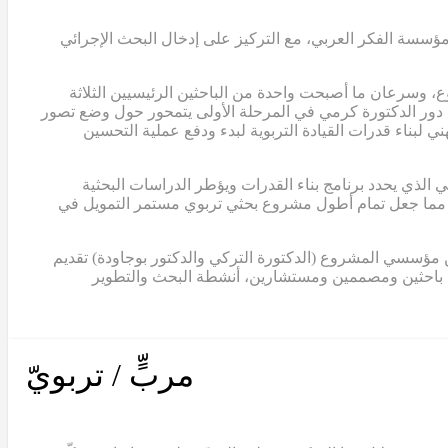
من مؤسسة الفكر العربي، مع التركيز على إدخال البحث الإجرائي
، وسرعان ما أصبحت واحدة من الباحثين الرئيسيين الثلاثة
عل دور الدكتورة كرمي في المرحلة الأولى يتمحور حول وضع تصور
 لبناء قدرات القيادة التربوية لبدء ودفع عملية التحسين
مرجعي الذي يحدد برنامج بناء القدرات ويؤطر الدراسات البحثية
اهم هذا النموذج في الحصول على ثلاث منح إضافية من مؤسسة الفكر العربي، بلغ مجموعها حوالي 2,000,000 دولار، مما جعل تمام أطول مشروع بحثي تربوي مستمر التمويل في
 اثنان من مؤسسي المشروع (الدكتورة التركي والدكتور بوجاودة) تقديم
ن باحثين ومصممين ومستشارين، أنشطة البحث والتطوير
مربٍّ / تربويّ