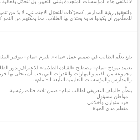
لا تكتفي هذه المؤسسات المتجددة بتبنّي التغيير، بل تتحمّل بفعالي
ولتحقيق رؤية المدارس كمحرّكات للتحوّل الاجتماعي، لا بدّ من تنم
للمعلّمين أن يكونوا قدوة يحتذي بها الطلاب، مما يمكّنهم من الن
يقع تعلّم الطالب في صميم عمل «تمام». تلتزم «تمام» بتوفير البيئة
يعتمد نموذج «تمام» مصطلح «القيادة الطلابية» للاعتراف بدور الطل
مجموعة من القيم والمهارات والقدرات التي يجب أن يتحلّى بها خريج
والمدارس والمؤسسات التعليمية التابعة لـ«تمام».
ينظَّم «الملف التعريفي لطالب تمام» ضمن ثلاث فئات رئيسية:
– مواطن مسؤول
– فرد متوازن وأخلاقي
– متعلم مدى الحياة