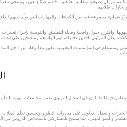
كّنهم من أن يصبحوا متعلّمين فاعلين، قادة، صنّاع تغيير، ومنتجي معرفة
وإنجازات طلابهم.
«تمام» مجموعة غنية من الكفاءات والمهارات التي تولّد لديهم الدافع ا
هونها، واقتراح حلول واقعية وقابلة للتطبيق، والتوصية بإجراء تغييرات
ت، يظلّ المربّون ناقدين لافتراضاتهم الراسخة ومنفتحين على إعادة ال
 تحويلي ومستدام في المؤسسات التعليمية، تغيير يبدأ ويُقاد من داخل ال
سات.
ال
تعاون فيها العاملون في المجال التربوي ضمن مجتمعات مهنية للتعلّم،
لخبرات والعمل التعاوني على مبادرات التطوير وتحسين تعلّم الطلاب. وم
المستمر والنمو المهني، مما يسمح للمشاركين باستخلاص الدروس من الت