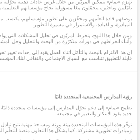
تلتزم «تمام» بتمكين المربّين من خلال غرس عادات ذهنية تحوّلية تم
تأمّليين وباحثين، يتحمّلون معًا مسؤولية نجاح مؤسساتهم التعليمية 
بوصفهم قادة لتعلّمهم ومحفّزين على تطوير مؤسساتهم، يكتسب مربّو 
المبادرة، والقيادة، والاستمرار في مسيرة التطوير.
ومن خلال هذا النهج، ينخرط المربّون في تحليل المشكلات التي يواج
وأثناء انخراطهم في دورات متكرّرة من البحث والتحليل وحل المشكلا
إن هذا الالتزام بالبحث والتأمّل أثناء العمل يقود إلى إحداث تغيير
قابلة للتطبيق تتناسب مع السياق الاجتماعي والثقافي لتلك المؤس
رؤية المدارس المجتمعية المتجددة ذاتيًا
تطمح «تمام» إلى دعم تحوّل المدارس إلى مؤسسات متجددة ذاتيًا، ي
جديد يقود الابتكار والتغيير في مجتمعه.
توفّر هذه المؤسسات المتجددة بيئة مرنة ومساحة مهنية تتيح تبادل ا
ومبادرات تطويرية مشتركة. كما يشكّل هذا التعاون منصة للتعلّم 