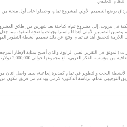
النظام التعليمي
والدكتور جرداق بوضع التصميم الأولي لمشروع تمام، وحصلوا على أول منحة 
يكية في بيروت، إلى مشروع تمام كباحثة بعد شهرين من إطلاق المشروع
 يتضمن التصميم الأولي أهدافاً واستراتيجيات واضحة للتنفيذ، مما ج
 اللازمة لتحقيق أهداف تمام. ونتج عن ذلك تصميم أنشطة التطوير المهني
ء القدرات (الموثق في التقرير الفني الرابع)، والذي أصبح بمثابة الإطار ال
لمشروع تمام. كما س
 القيادة الكاملة لأنشطة البحث والتطوير في تمام كمديرة إبداعية، بينما واصل
فريق التوجيهي لتمام، برئاسة الدكتورة كرمي وبدعم من فريق مكون م