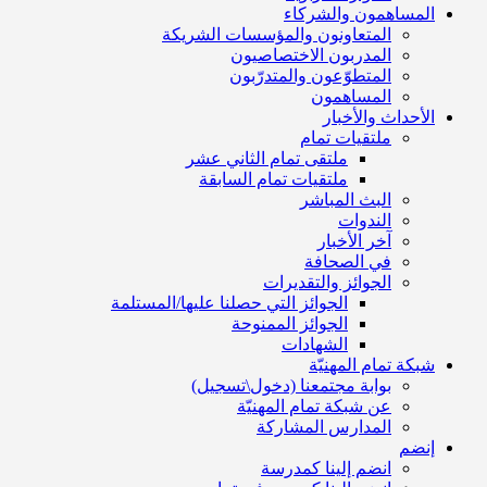
المساهمون والشركاء
المتعاونون والمؤسسات الشريكة
المدربون الاختصاصيون
المتطوّعون والمتدرّبون
المساهمون
الأحداث والأخبار
ملتقيات تمام
ملتقى تمام الثاني عشر
ملتقيات تمام السابقة
البث المباشر
الندوات
آخر الأخبار
في الصحافة
الجوائز والتقديرات
الجوائز التي حصلنا عليها/المستلمة
الجوائز الممنوحة
الشهادات
شبكة تمام المهنيّة
بوابة مجتمعنا (دخول\تسجيل)
عن شبكة تمام المهنيّة
المدارس المشاركة
إنضم
انضم إلينا كمدرسة