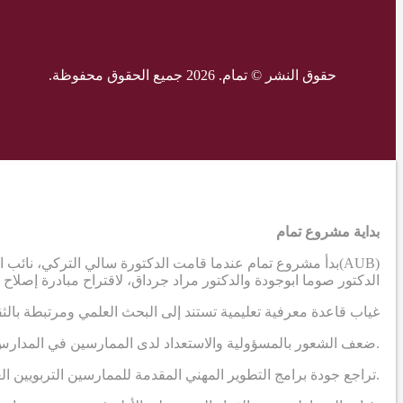
حقوق النشر © تمام. 2026 جميع الحقوق محفوظة.
بداية مشروع تمام
(AUB)
بدأ مشروع تمام عندما قامت الدكتورة سالي التركي، نائب ال
الدكتور صوما ابوجودة والدكتور مراد جرداق، لاقتراح مبادرة إصلاح
غياب قاعدة معرفية تعليمية تستند إلى البحث العلمي ومرتبطة بالث
.ضعف الشعور بالمسؤولية والاستعداد لدى الممارسين في المدارس
.تراجع جودة برامج التطوير المهني المقدمة للممارسين التربويين ا