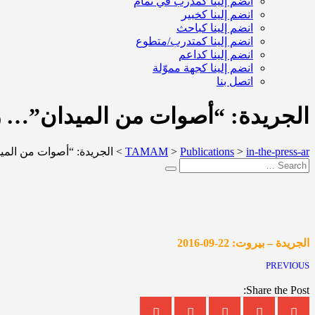
انضم إلينا كمدرب في تمام
انضم إلينا كخبير
انضم إلينا كباحث
انضم إلينا كمتدرب/متطوع
انضم إلينا كداعم
انضم إلينا كجهة مموّلة
اتصل بنا
الجريدة: “أصوات من الميدان”… رؤي
in-the-press-ar
>
Publications
>
TAMAM
>
الجريدة: “أصوات من الميد
الجريدة – بيروت: 22-09-2016
PREVIOUS
Share the Post: