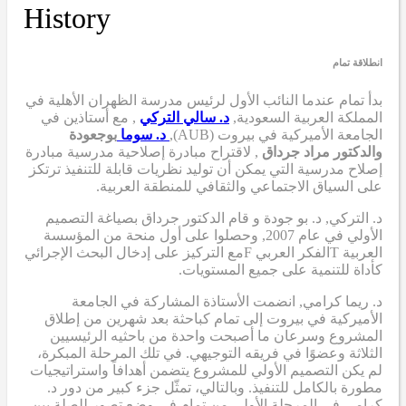
History
انطلاقة تمام
بدأ تمام عندما
النائب الأول لرئيس مدرسة الظهران الأهلية في
المملكة العربية السعودية,
د. سالي التركي
,
مع أستاذين في
الجامعة الأميركية في بيروت (AUB),
د. سوما
بوجعودة
والدكتور مراد جرداق
,
لاقتراح مبادرة إصلاحية مدرسية
مبادرة
إصلاح مدرسية
التي
يمكن أن
توليد نظريات قابلة للتنفيذ ترتكز
على السياق الاجتماعي والثقافي للمنطقة العربية.
د. التركي
,
د. بو جودة
و
قام الدكتور جرداق بصياغة التصميم
الأولي
في عام 2007,
وحصلوا على أول منحة من المؤسسة
العربية
T
الفكر العربي
F
مع التركيز على إدخال البحث الإجرائي
كأداة للتنمية على جميع المستويات.
د. ريما كرامي
,
انضمت الأستاذة المشاركة في الجامعة
الأميركية في بيروت إلى تمام كباحثة بعد شهرين من إطلاق
المشروع وسرعان ما أصبحت واحدة من باحثيه الرئيسيين
الثلاثة وعضوًا في فريقه التوجيهي. في تلك المرحلة المبكرة،
لم يكن التصميم الأولي للمشروع يتضمن أهدافاً واستراتيجيات
مطورة بالكامل للتنفيذ. وبالتالي، تمثّل جزء كبير من دور د.
كرامي في المرحلة الأولى من تمام في وضع تصور للصلة بين