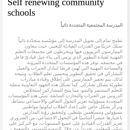
Self renewing community
schools
المدرسة المجتمعية المتجددة ذاتياً
تطمح تمام إلى تحويل المدرسة إلى مؤسّسة متجدّدة ذاتياّ
تمتلك خزينًا من القدرات القياديّة للتغيير، حيث يتعاون
الممارسون التربويون فيها وينخرطون في مجتمعات التعلم
المهنية لقيادة التطوير الذي يرمي إلى بناء جيل قياديّ فاعل
في مجتمعه. توفر هذه المؤسسات المتجددة المرونة
والمساحة المهنية التي تُهيئ فرصًا لتبادل الخبرات والعمل
التشاركي في تحقيق التطوير وتحسين تعلم الطلاب. ونتيجة
لذلك، يتم تحفيز الممارسين على إطلاق وقيادة مبادرات
تطوريّة بشكل تشاركي. كما تشكل هذه الجهود التعاونية منصّة
للتعلم المستمر والنمو، مما يتيح للمشاركين استخلاص
الدروس من العثرات والتجارب السابقة. تتبنّى هذه المؤسسات
المتجددة مسؤولية تعزيز التحول الثقافي والاجتماعي بنشاط،
وتركّز بشكل خاص على إعداد الطلاب ليكونوا مواطنين
مسؤولين ومساهمين نشطين. ولتحقيق رؤية المدارس
باعتبارها عنصراً أساسيّاً في التحول الاجتماعي، من الضروري
تعزيز القدرات القيادية على جميع المستويات، مع التركيز على
تمكين المعلمين تحديداً. من خلال التوجيه المستمر والشغوف،