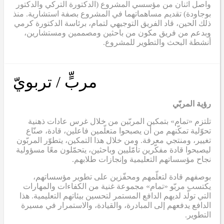
واصل اثنان من مؤسسي المشروع (الدكتورة التركي والدكتور
بوجاودة) تقديم مساهماتهما في المشروع بصفة استشارية. منذ
ذلك الحين، قاد الفريق التوجيهي لتمام، برئاسة الدكتورة كرمي
وبدعم من فريق مكون من باحثين ومصممين ومستشارين،
أنشطة البحث والتطوير للمشروع.
مربٍّ / تربويّ
رؤية المربّي
تلتزم «تمام» بتمكين المربّين من خلال غرس عادات ذهنية
تحوّلية تمكّنهم من أن يصبحوا متعلّمين فاعلين، قادة، صنّاع
تغيير، ومنتجي معرفة. ومن خلال هذا التمكين، يتطوّر المربّون
ليصبحوا قادة مفكّرين تأمّليين وباحثين، يتحمّلون معًا مسؤولية
نجاح مؤسساتهم التعليمية وإنجازات طلابهم.
بوصفهم قادة لتعلّمهم ومحفّزين على تطوير مؤسساتهم،
يكتسب مربّو «تمام» مجموعة غنية من الكفاءات والمهارات
التي تولّد لديهم الدافع المستمر لتحسين بيئاتهم التعليمية. هذا
الدافع يدفعهم إلى المبادرة، والقيادة، والاستمرار في مسيرة
التطوير.