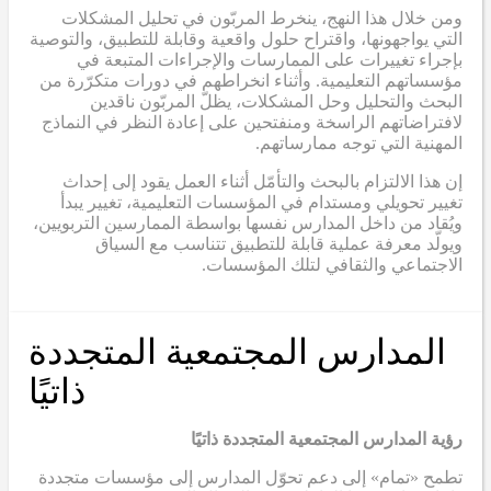
ومن خلال هذا النهج، ينخرط المربّون في تحليل المشكلات
التي يواجهونها، واقتراح حلول واقعية وقابلة للتطبيق، والتوصية
بإجراء تغييرات على الممارسات والإجراءات المتبعة في
مؤسساتهم التعليمية. وأثناء انخراطهم في دورات متكرّرة من
البحث والتحليل وحل المشكلات، يظلّ المربّون ناقدين
لافتراضاتهم الراسخة ومنفتحين على إعادة النظر في النماذج
المهنية التي توجه ممارساتهم.
إن هذا الالتزام بالبحث والتأمّل أثناء العمل يقود إلى إحداث
تغيير تحويلي ومستدام في المؤسسات التعليمية، تغيير يبدأ
ويُقاد من داخل المدارس نفسها بواسطة الممارسين التربويين،
ويولّد معرفة عملية قابلة للتطبيق تتناسب مع السياق
الاجتماعي والثقافي لتلك المؤسسات.
المدارس المجتمعية المتجددة
ذاتيًا
رؤية المدارس المجتمعية المتجددة ذاتيًا
تطمح «تمام» إلى دعم تحوّل المدارس إلى مؤسسات متجددة