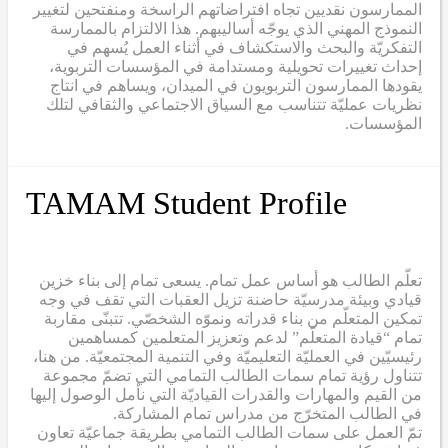
الممارسون نقديين تجاه افتراضاتهم الراسخة ومنفتحين لتغيير
النموذج المهني الذي يوجّه أساليبهم. هذا الالتزام بالممارسة
التفكريّة والبحث والاستكشاف في أثناء العمل يُسهم في
إحداث تغييرات تحويلية ومستدامة في المؤسسات التربوية،
يقودها الممارسون التربويون في الميدان، ويساهم في انتاج
نظريات عمليّة تتناسب مع السياق الاجتماعي والثقافي لتلك
المؤسسات.
TAMAM Student Profile
تعلّم الطالب هو أساس عمل تمام. يسعى تمام إلى بناء خزين
قيادي وبيئة مدرسيّة حاضنة تزيل العقبات التي تقف في وجه
تمكين المتعلّم من بناء قدراته ونموّه الشخصّي. تتبنّى مقاربة
تمام “قيادة المتعلّم” لدعم وتعزيز المتعلمين كمساهمين
رئيسيّين في العمليّة التعليميّة وفي التنمية المجتمعيّة. من هنا،
تتناول رؤية تمام سمات الطالب التمامي التي تضمّ مجموعة
من القيم والمهارات والقدرات القياديّة التي نأمل الوصول إليها
في الطالب المتخرّج من مدراس تمام المشاركة.
تمّ العمل على سمات الطالب التمامي بطريقة جماعيّة تعاون