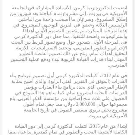
انضمت الدكتورة ريما كرمي، الأستاذة المشاركة في الجامعة
الأمريكية في بيروت، إلى مشروع تمام كباحثة بعد شهرين من
إطلاق المشروع، وسرعان ما أصبحت واحدة من الباحثين
الرئيسيين الثلاثة وعضواً في الفريق التوجيهي للمشروع. في
هذه المرحلة المبكرة، لم يتضمن التصميم الأولي أهدافاً
واستراتيجيات واضحة للتنفيذ، مما جعل دور الدكتورة كرمي
في المرحلة الأولى يتمحور حول وضع تصور للربط بين البحث
الإجرائي والتطوير المدرسي، وتحديد الاستراتيجيات اللازمة
لتحقيق أهداف تمام. ونتج عن ذلك تصميم أنشطة التطوير
المهني لبناء قدرات القيادة التربوية لبدء ودفع عملية التحسين
المدرسي.
في عام 2012، أكملت الدكتورة كرمي أول تصميم لبرنامج بناء
القدرات (الموثق في التقرير الفني الرابع)، والذي أصبح بمثابة
الإطار المرجعي الذي يحدد برنامج بناء القدرات ويؤطر
الدراسات البحثية لمشروع تمام. كما ساهم هذا النموذج في
الحصول على ثلاث منح إضافية من مؤسسة الفكر العربي، بلغ
مجموعها حوالي 2,000,000 دولار، مما جعل تمام أطول
مشروع بحثي تربوي مستمر التمويل في تاريخ الجامعة
الأمريكية في بيروت.
ابتداءً من عام 2015، انتقلت الدكتورة كرمي إلى دور القيادة
الكاملة لأنشطة البحث والتطوير في تمام كمديرة إبداعية، بينما