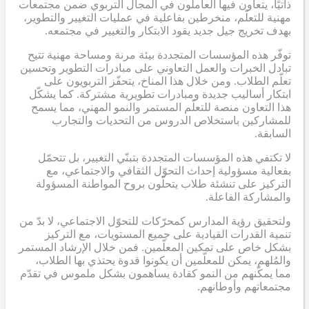
ذاتيًا، يتعاون فيها العاملون في المجال التربوي ضمن مجتمعات
مهنية للتعلّم، منخرطين بفاعلية في عمليات التغيير والتطوير،
بهدف تخريج جيل جديد يقود الابتكار والتغيير في مجتمعه.
توفّر هذه المؤسسات المتجددة بيئة مرنة ومساحة مهنية تتيح
تبادل الخبرات والعمل التعاوني على مبادرات التطوير وتحسين
تعلّم الطلاب. ومن خلال هذا المناخ، يتحفّز التربويون على
ابتكار أساليب جديدة ومبادرات تطويرية مشتركة. كما يشكّل
هذا التعاون منصة للتعلّم المستمر والنمو المهني، مما يسمح
للمشاركين باستخلاص الدروس من التحديات والتجارب
السابقة.
لا تكتفي هذه المؤسسات المتجددة بتبنّي التغيير، بل تتحمّل
بفعالية مسؤولية إحداث التحوّل الثقافي والاجتماعي، مع
التركيز على تنشئة طلاب يتحلّون بروح المواطنة المسؤولة
والمشاركة الفاعلة.
ولتحقيق رؤية المدارس كمحرّكات للتحوّل الاجتماعي، لا بدّ من
تنمية القدرات القيادية على جميع المستويات، مع التركيز
بشكل خاص على تمكين المعلّمين. فمن خلال الإرشاد المستمر
والمُلهم، يمكن للمعلّمين أن يكونوا قدوة يحتذي بها الطلاب،
مما يمكّنهم من النمو كقادة يساهمون بشكل ملموس في تقدّم
مجتمعاتهم وأوطانهم.