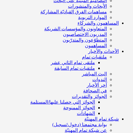
التصاميم المبنية على البحث
الأبحاث والمنشورات
مساهمات الفرق القياديّة المشاركة
الموارد التربوية
المساهمون والشركاء
المتعاونون والمؤسسات الشريكة
المدربون الاختصاصيون
المتطوّعون والمتدرّبون
المساهمون
الأحداث والأخبار
ملتقيات تمام
ملتقى تمام الثاني عشر
ملتقيات تمام السابقة
البث المباشر
الندوات
آخر الأخبار
في الصحافة
الجوائز والتقديرات
الجوائز التي حصلنا عليها/المستلمة
الجوائز الممنوحة
الشهادات
شبكة تمام المهنيّة
بوابة مجتمعنا (دخول\تسجيل)
عن شبكة تمام المهنيّة