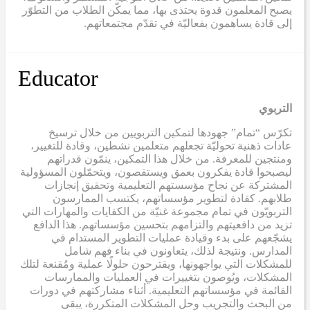
يصبح المعلمون قدوة يحتذى بها، مما يمكّن الطلاب من التطوّر
إلى قادة يساهمون بفعاليّة في تقدّم مجتمعاتهم.
Educator
التربوي
تكرّس “تمام” جهودها لتمكين التربويين من خلال ترسيخ
عادات ذهنية تحوليّة تجعلهم متعلمين نشطين، وقادة للتغيير،
ومنتجين للمعرفة. من خلال هذا التمكين، ينمّون قدراتهم
ليصبحوا قادة يفكرون بعمق ويستقصون، ويتحمّلون المسؤولية
المشتركة عن نجاح مؤسستهم التعليمية وتحقيق إنجازات
طلابهم. كقادة لتطوير مؤسساتهم، يكتسب الممارسون
التربويّون في تمام مجموعة غنيّة من الكفايات والمهارات التي
تزيد من دافعيتهم والتزامهم بتحسين مؤسساتهم. هذا الدافع
يشجّعهم على بدء وقيادة عمليات التطوير المستدام في
المدارس. ونتيجة لذلك، يتعاونون في بناء فهم شامل
للمشكلات التي يواجهونها، ويقترحون حلولًا عملية ومُقنعة لتلك
المشكلات، ويُوصون بتغييرات في العمليات والممارسات
القائمة في مؤسساتهم التعليمية. أثناء مشاركتهم في دورات
من البحث والتجريب وحل المشكلات المتكررة، يبقى