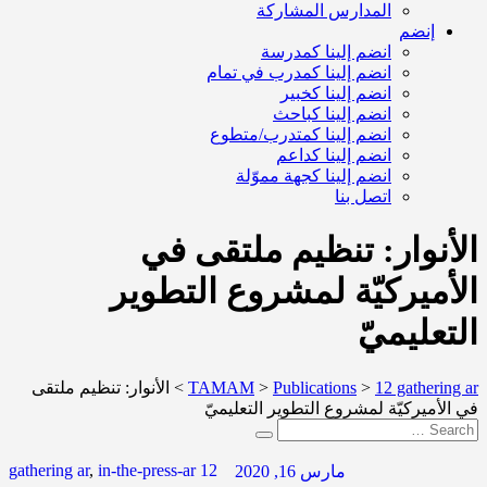
المدارس المشاركة
إنضم
انضم إلينا كمدرسة
انضم إلينا كمدرب في تمام
انضم إلينا كخبير
انضم إلينا كباحث
انضم إلينا كمتدرب/متطوع
انضم إلينا كداعم
انضم إلينا كجهة مموّلة
اتصل بنا
الأنوار: تنظيم ملتقى في
الأميركيّة لمشروع التطوير
التعليميّ
12 gathering ar
>
Publications
>
TAMAM
>
الأنوار: تنظيم ملتقى
في الأميركيّة لمشروع التطوير التعليميّ
,
in-the-press-ar
12 gathering ar
مارس 16, 2020