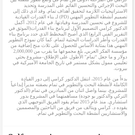
البحث الإجرائي والتحسين القائم على المدرسة وتحديد
الاستراتيجيات اللازمة لتحقيق أهداف تمام. وقد أدى ذلك إلى
تصميم أنشطة التطوير المهني (PD)
لـ
بناء القدرات القيادية
للشروع في تحسين المدرسة وقيادتها. في عام 2012، أكمل
الدكتور كرامي
التصميم الأول لبرنامج بناء القدرات
(الموثق في
التقرير الفني الرابع
) الذي أصبح
المخطط الذي حدد برنامج بناء
القدرات وأطر الدراسات البحثية لتمام. كما كان نموذج التطوير
المهني هذا بمثابة
الأساس
للحصول على ثلاث منح إضافية من
مؤسسة الفكر العربي
,
بلغ مجموعها ما يقرب من 2,000,000
دولار
و
ما جعل “تمام” الأطول على الإطلاق
–
مشروع بحثي
تعليمي ممول بشكل مستمر في تاريخ الجامعة الأميركية في
بيروت.
بدءاً من عام 2015، انتقل الدكتور كرامي إلى دور القيادة
الكاملة لأنشطة البحث والتطوير في تمام بصفته مديراً إبداعياً
للمشروع، بينما واصل اثنان من المبادرين في تمام (الدكتور
التركي والدكتور بو جودة) مساهمتهما في المشروع بدور
استشاري. منذ عام 2015
تمام
يقود الفريق التوجيهي الذي
يقوده د. كرامي ويتألف من فريق من الباحثين والمصممين
والاستشاريين أنشطة البحث والتطوير في تمام.