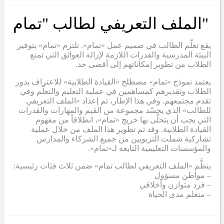
"الملف التعريفي لطالب "تمام
يقع تعلّم الطالب في صميم عمل «تمام». تلتزم «تمام» بتوفير
البيئة المدرسية والقدرات اللازمة لإزالة العوائق التي تمنع
الطلاب من تطوير إمكاناتهم إلى أقصى حد.
يعتمد نموذج «تمام» مصطلح «القيادة الطلابية» للاعتراف بدور
الطلاب وتقديرهم كمساهمين في عملية التعليم والتعلّم وفي
تقدم مجتمعهم. وفي هذا الإطار، تم إعداد «الملف التعريفي
للطالب» الذي يجسّد مجموعة من القيم والمهارات والقدرات
التي يجب أن يتحلّى بها خريج «تمام»، انطلاقاً من مفهوم
القيادة الطلابية. وقد تم تطوير هذا الملف من خلال عملية
تشاركية شملت التربويين من جميع الشركاء والمدارس
والمؤسسات التعليمية التابعة لـ«تمام».
ينظَّم «الملف التعريفي لطالب تمام» ضمن ثلاث فئات رئيسية:
– مواطن مسؤول
– فرد متوازن وأخلاقي
– متعلم مدى الحياة