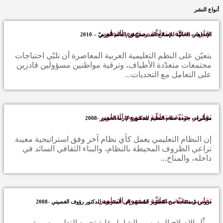
أنواع النشر
تقارير بحثيّة متعلقّة بمفهوم التطوير
الإتجاهات الحاليّة للإصلاح المدرسيّ في العالم العربيّ – 2010
يتعيّن على النظم التعليمية العربية المعاصرة أن تلبّي احتياجات
مجتمعات متعدّدة الأطياف، وترقية مواطنين مسؤولين قادرين
على التعامل مع التحديات...
تقارير بحثيّة متعلقّة بمفهوم التطوير
مؤشّرات جودة نظام التعليم للدكتورة كارما الحسن -2008
إن النظام التعليمي يعمل كأي نظام آخر وفق استراتيجية معينة
تراعي الظروف المحيطة بالنظام، والبناء الثقافي السائد في
داخله، والمناخ...
تقارير بحثيّة متعلقّة بمفهوم التطوير
دروس مُستفادة من التطوير المُستند إلى المدرسة للدكتور رؤوف الغصيني -2008
يمثِّل الإصلاح المدرسي الشامل غاية تجويد التعليم بصورةٍ