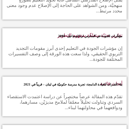
منهجيَّة، ومن الشواهد على الحاجة إلى الإصلاح عدم وجود معنى
محدد مرتبط...
تقارير بحثيّة متعلقّة بمفهوم التطوير
مؤشّرات الجودة في المدارس لرنا إسماعيل- 2008
إن مؤشرات الجودة في التعليم إحدى أبرز مقومات التجديد
التربوي الحقيقي، ولذا سعت هذه الورقة إلى وصف التفسيرات
المختلفة للجودة...
أبحاث قائمة
بناء القدرات للقيادة الدامجة: تجربة مدرسة حكوميّة في لبنان – قريباً في 2021
تقدّم هذه المقالة عرضاً مختصراً عن دراسة اعتمدت الاستقصاء
السردي وتناولت تحليلاً معمّقاً لملامح مديرَيْن، مسارهما،
ودوافعهما في محاولتهما لبناء...