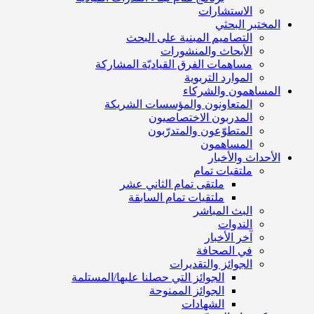
الاستشارات
المختبر البحثي
التصاميم المبنية على البحث
الأبحاث والمنشورات
مساهمات الفرق القياديّة المشاركة
الموارد التربوية
المساهمون والشركاء
المتعاونون والمؤسسات الشريكة
المدربون الاختصاصيون
المتطوّعون والمتدرّبون
المساهمون
الأحداث والأخبار
ملتقيات تمام
ملتقى تمام الثاني عشر
ملتقيات تمام السابقة
البث المباشر
الندوات
آخر الأخبار
في الصحافة
الجوائز والتقديرات
الجوائز التي حصلنا عليها/المستلمة
الجوائز الممنوحة
الشهادات