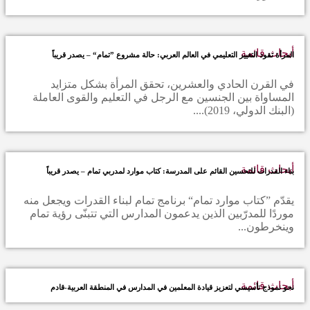
أبحاث قائمة
المرأة تقود التغيير التعليمي في العالم العربي: حالة مشروع ”تمام“ – يصدر قريباً
في القرن الحادي والعشرين، تحقق المرأة بشكل متزايد
المساواة بين الجنسين مع الرجل في التعليم والقوى العاملة
(البنك الدولي، 2019)....
أبحاث قائمة
بناء القدرات للتحسين القائم على المدرسة: كتاب موارد لمدربي تمام – يصدر قريباً
يقدّم ”كتاب موارد تمام“ برنامج تمام لبناء القدرات ويجعل منه
موردًا للمدرّبين الذين يدعمون المدارس التي تتبنّى رؤية تمام
وينخرطون...
أبحاث قائمة
نحو نموذج تأسيسي لتعزيز قيادة المعلمين في المدارس في المنطقة العربية-قادم