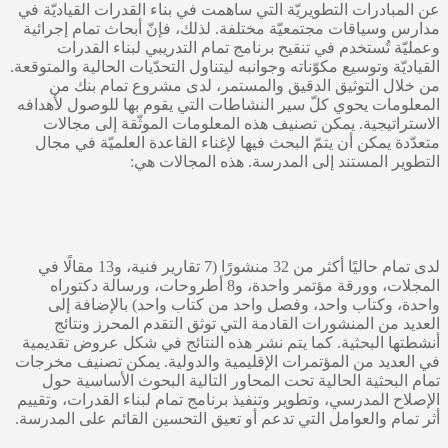
عن المبادرات التطويريّة التي ساهمت في بناء القدرات القياديّة في
مدارس وسياقات مجتمعيّة مختلفة. لذلك، فإنّ أبحاث تمام إجرائية
وعمليّة تُستخدم في تنقيح برنامج تمام التدريبي لبناء القدرات
القياديّة وتوسيع مكوّناته وجوانبه ليتناول التحدّيات الحالية والمتوقعة.
من خلال التوثيق الدقيق والمستمر، لدى مشروع تمام بنك من
المعلومات يحوي كلّ سير النشاطات التي يقوم بها للوصول لأهدافه
الاستراتيجية. يمكن تصنيف هذه المعلومات الموثّقة إلى مجالات
متعدّدة يمكن أن يتمّ البحث فيها لإغناء القاعدة العلميّة في مجال
التطوير المستند إلى المدرسة. هذه المجالات هي:
لدى تمام حاليًا أكثر من 32 منشورًا (7 تقارير فنية، و13 مقالًا في
المجلات، وورقة مؤتمر واحدة، و8 أطروحات، ورسالة دكتوراه
واحدة، وكتاب واحد، وفصل واحد من كتاب واحد) بالإضافة إلى
العديد من المنشورات القادمة التي توثق التقدم المحرز ونتائج
أنشطتها البحثية. كما يتم نشر هذه النتائج في شكل عروض تقديمية
في العديد من المؤتمرات الإقليمية والدولية. يمكن تصنيف مخرجات
تمام البحثية الحالية تحت المحاور التالية البحوث الأساسية حول
الإصلاح المدرسي، وتطوير وتنفيذ برنامج تمام لبناء القدرات، وتقييم
أثر تمام والعوامل التي تدعم أو تعيق التحسين القائم على المدرسة.