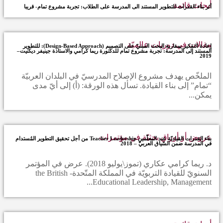
أبحاث قائمة
أثر بناء القدرات للتطوير المستند الى المدرسة على الطلاب: تجربة مشروع تمام- قريبا
مقالات في دوريات عالميّة
إعادة التفكير بمقاربة البحث المبنيّ على التصميم (Design-Based Approach): للتطوير
المستند إلى المدرسة: تجربة مشروع تمام للدكتورة ريما كرامي والاستاذة جينيفر ديكنيت–
2019
الملخّص يهدف مشروع الإصلاح المدرسيّ في البلدان العربيّة
“تمام” إلى بناء القيادة. تسأل هذه الورقة: (أ) إلى أيّ مدى
يمكن...
عروض أو أوراق بحثيّة في مؤتمرات
بناء القدرات القياديّة عند المعلّمين Teacher Leadership من أجل تحقيق التطوير المُستدام
في المدرسة ضمن السّياق العربيّ – 2018
د. ريما كرامي عكاري (تموز\يوليو 2018). عرض في المؤتمر
السنويّ للقيادة التربويّة في المملكة المتّحدة- the British
Educational Leadership, Management...