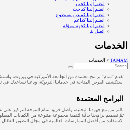
انضم إلينا كخبير
انضم إلينا كباحث
انضم إلينا كمتدرب/متطوع
انضم إلينا كداعم
انضم إلينا كجهة مموّلة
اتصل بنا
الخدمات
TAMAM
>
الخدمات
تقدم “تمام” برامج معتمدة من الجامعة الأميركية في بيروت، واستشا
استكشف الفرص المتاحة في خدماتنا التربويّة، ودعنا نساعدك في تع
البرامج المعتمدة
بالتزامن مع جهودنا البحثية، واصل فريق تمام الموجه التركيز على تح
تمّ تصميم برامجنا بدقّة لتنمية مجموعة متنوعة من الكفايات المطل
الاستفادة من أفضل الممارسات العالمية في مجال التطوير الفعّال آخذ