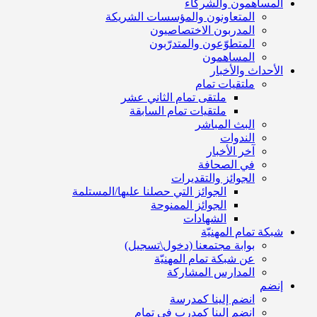
المساهمون والشركاء
المتعاونون والمؤسسات الشريكة
المدربون الاختصاصيون
المتطوّعون والمتدرّبون
المساهمون
الأحداث والأخبار
ملتقيات تمام
ملتقى تمام الثاني عشر
ملتقيات تمام السابقة
البث المباشر
الندوات
آخر الأخبار
في الصحافة
الجوائز والتقديرات
الجوائز التي حصلنا عليها/المستلمة
الجوائز الممنوحة
الشهادات
شبكة تمام المهنيّة
بوابة مجتمعنا (دخول\تسجيل)
عن شبكة تمام المهنيّة
المدارس المشاركة
إنضم
انضم إلينا كمدرسة
انضم إلينا كمدرب في تمام